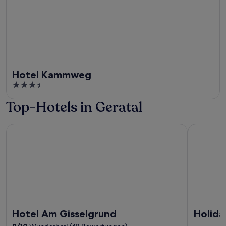
Hotel Kammweg
3.5
out
Top-Hotels in Geratal
of
5
Hotel Am Gisselgrund
Holidayhau
Hotel Am Gisselgrund
Holida