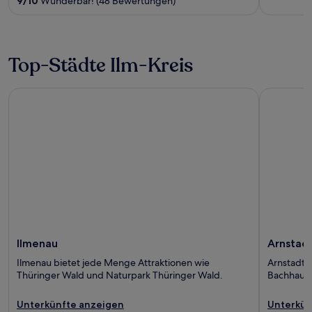
9
/
10
Wunderbar! (48 Bewertungen)
Top-Städte Ilm-Kreis
Ilmenau
Arnstadt
Ilmenau
Arnstad
Ilmenau bietet jede Menge Attraktionen wie
Arnstadt 
Thüringer Wald und Naturpark Thüringer Wald.
Bachhaus 
Unterkünfte anzeigen
Unterkün