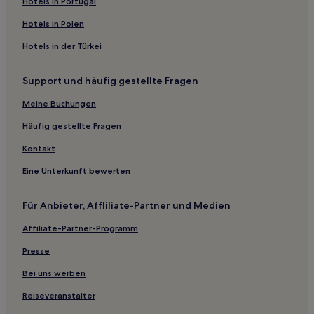
Hotels in Portugal
Haustierfreundliche in Oberes Geratal
Hotels in Polen
Oberes Geratal Hotels
Hotels in der Türkei
Langer Berg Hotels
Siegelbach Hotels
Support und häufig gestellte Fragen
Geratal Hotels
Meine Buchungen
Hotels mit Parkplatz in Neustadt am Rennsteig
Häufig gestellte Fragen
Haustierfreundliche in Neustadt am Rennsteig
Kontakt
Hotels mit Parkplatz in Arnstadt
Eine Unterkunft bewerten
Arnstadt Hotels
Hotels mit Parkplatz in Ilmenau
Für Anbieter, Affliliate-Partner und Medien
Hotels mit Küchenzeile in Ilmenau
Affiliate-Partner-Programm
Haustierfreundliche in Ilmenau
Presse
Ferienwohnungen in Ilmenau
Bei uns werben
Ilmenau Hotels
Reiseveranstalter
Ferienwohnungen in Geratal