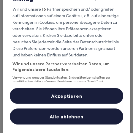
Dieses Wochenende
Nächstes Wochenende
Wir und unsere
16
Partner speichern und/ oder greifen
7. Aug. - 9. Aug.
14. Aug. - 16. Aug.
auf Informationen auf einem Gerät zu, z.B. auf eindeutige
Ilm-Kreis – wo
Kennungen in Cookies, um personenbezogene Daten zu
verarbeiten. Sie können Ihre Präferenzen akzeptieren
übernachten?
oder verwalten. Klicken Sie dazu bitte unten oder
besuchen Sie jederzeit die Seite der Datenschutzrichtlinie.
Top-Hotels in Ilmenau
Diese Präferenzen werden unseren Partnern signalisiert
und haben keinen Einfluss auf Surfdaten.
Berg & Spa Hotel Gabelbach
Hotel Tan
Wir und unsere Partner verarbeiten Daten, um
Folgendes bereitzustellen:
Verwendung genauer Standortdaten. Endgeräteeigenschaften zur
Identifikation aktiv abfragen. Speichern von oder Zugriff auf
Informationen auf einem Endgerät. Personalisierte Werbung und
Inhalte, Messung von Werbeleistung und der Performance von Inhalten,
Zielgruppenforschung sowie Entwicklung und Verbesserung von
Akzeptieren
Angeboten.
Liste der Partner (Lieferanten)
Berg & Spa Hotel Gabelbach
Hotel 
4
Alle ablehnen
8,6
/
10
Gr
out
9,2
/
10
Wunderbar! (95 Bewertungen)
of
WEITERE UNTERKÜNFTE