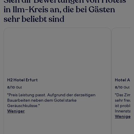
Sieh dir Bewertungen von Hotels
in Ilm-Kreis an, die bei Gästen
sehr beliebt sind
H2 Hotel Erfurt
Hotel Am K
H2 Hotel Erfurt
Hotel Am
8/10
Gut
8/10
Gut
"Preis Leistung passt. Aufgrund der derzeitigen
"Das Zimm
Bauarbeiten neben dem Gotel starke
sehr freun
Geräuschkulisse."
ist proble
Weniger
Innenstadt
Weniger