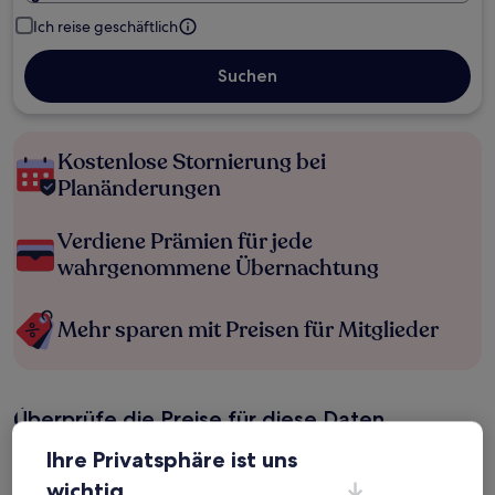
Ich reise geschäftlich
Suchen
Kostenlose Stornierung bei
Planänderungen
Verdiene Prämien für jede
wahrgenommene Übernachtung
Mehr sparen mit Preisen für Mitglieder
Überprüfe die Preise für diese Daten
Ihre Privatsphäre ist uns
Heute
Morgen
6. Aug. - 7. Aug.
7. Aug. - 8. Aug.
wichtig