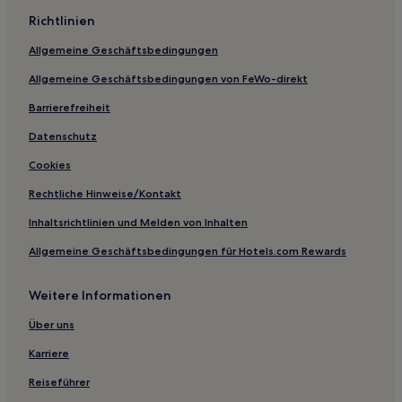
Ferienwohnungen in Oberes Geratal
Richtlinien
3-Sterne-Hotels in Ilmenau
Allgemeine Geschäftsbedingungen
3-Sterne-Hotels in Verwaltungsgemeinschaft
Allgemeine Geschäftsbedingungen von FeWo-direkt
Großbreitenbach
Barrierefreiheit
3-Sterne-Hotels in Altenfeld
Datenschutz
3-Sterne-Hotels in Oberes Geratal
Cookies
3-Sterne-Hotels in Arnstadt
3-Sterne-Hotels in Frauenwald
Rechtliche Hinweise/Kontakt
Business in Ilmenau
Inhaltsrichtlinien und Melden von Inhalten
Business in Arnstadt
Allgemeine Geschäftsbedingungen für Hotels.com Rewards
Familien in Ilmenau
Weitere Informationen
Familien in Oberes Geratal
Über uns
Familien in Arnstadt
Karriere
Hotels mit Küchenzeile in Altenfeld
Hotels mit Küchenzeile in Geratal
Reiseführer