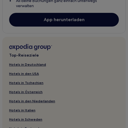
All deine Buchungen ganz einfach unterwegs
Schmerfeld Hotels
verwalten
Böhlen Hotels
App herunterladen
Kirchheim Hotels
Martinroda Hotels
Liebenstein Hotels
Wolfsberg Hotels
Top-Reiseziele
Elleben Hotels
Friedersdorf Hotels
Hotels in Deutschland
Bösleben-Wüllersleben Hotels
Hotels in den USA
Neuhaus Hotels
Hotels in Tschechien
Sülzenbrücken Hotels
Hotels in Österreich
Thörey Hotels
Hotels in den Niederlanden
Holzhausen Hotels
Hotels in Italien
Bechstedt-Wagd Hotels
Hotels in Schweden
Kleinhettstedt Hotels