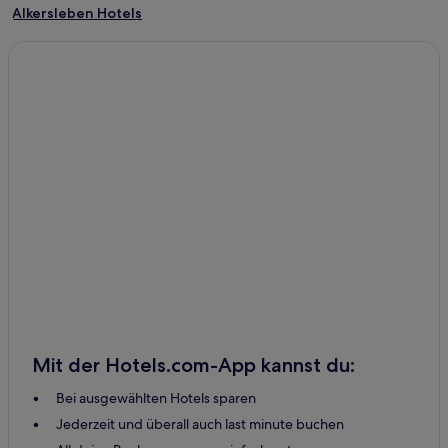
Alkersleben Hotels
Gossel Hotels
Osthausen-Wülfershausen Hotels
Rockhausen Hotels
Stadtilm Hotels
Allzunah Hotels
Angelroda Hotels
Arnshall Hotels
Eischleben Hotels
Großhettstedt Hotels
Gügleben Hotels
Möhrenbach Hotels
Mit der Hotels.com-App kannst du:
Niederwillingen Hotels
Bei ausgewählten Hotels sparen
Schillingshof Hotels
Jederzeit und überall auch last minute buchen
Dannheim Hotels