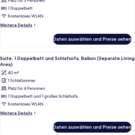
Platz für 3 Personen
Superior-
Zimmer,
1 Doppelbett
1
Kostenloses WLAN
Doppelbett
Weitere
Weitere Details
anzeigen
Details
für
Daten auswählen und Preise sehen
Superior-
Zimmer,
1
Alle
Ein Hotelzimmer mit einem Bett, eine
5
Doppelbett
Suite, 1 Doppelbett und Schlafsofa, Balkon (Separate Living
Fotos
Area)
für
40 m²
Suite,
1 Schlafzimmer
1 Doppelbett
Platz für 4 Personen
und
Schlafsofa,
1 Doppelbett und 1 großes Schlafsofa
Balkon
Kostenloses WLAN
(Separate
Weitere
Weitere Details
Living
Details
Area)
für
Daten auswählen und Preise sehen
Suite,
anzeigen
1 Doppelbett