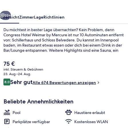
Mercure
rück
Weiter
33+
Übersicht
Zimmer
Lage
Richtlinien
Du möchtest in bester Lage übernachten? Kein Problem, denn
Congress Hotel Weimar by Mercure ist nur 10 Autominuten entfernt
von: Schillerhaus und Schloss Belvedere. Du kannst im Innenpool
baden, im Restaurant etwas essen oder dich bei einem Drink in der
Bar/Lounge entspannen. Weitere Highlights sind eine Sauna, ein
Dampfbad und eine Terrasse.
Der
75 €
aktuelle
inkl. Steuern & Gebühren
Preis
23. Aug.–24. Aug.
Schwimmbecken
beträgt
Bewertungen
Sehr gut
8,0
Alle 674 Bewertungen anzeigen
75 €.
8,0 von 10.
Beliebte Annehmlichkeiten
Pool
Haustiere erlaubt
Parkplätze verfügbar
Kostenloses WLAN