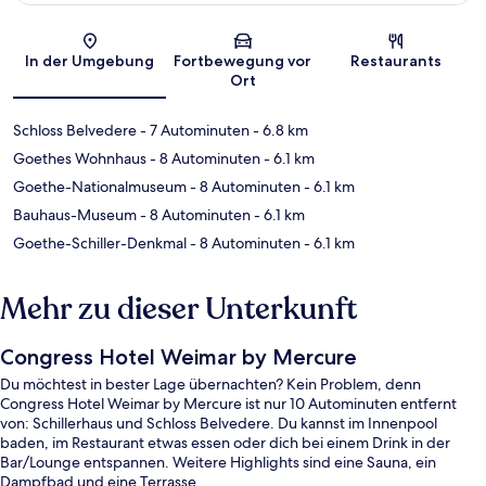
Karte
In der Umgebung
Fortbewegung vor
Restaurants
Ort
Schloss Belvedere
- 7 Autominuten
- 6.8 km
Goethes Wohnhaus
- 8 Autominuten
- 6.1 km
Goethe-Nationalmuseum
- 8 Autominuten
- 6.1 km
Bauhaus-Museum
- 8 Autominuten
- 6.1 km
Goethe-Schiller-Denkmal
- 8 Autominuten
- 6.1 km
Mehr zu dieser Unterkunft
Congress Hotel Weimar by Mercure
Du möchtest in bester Lage übernachten? Kein Problem, denn
Congress Hotel Weimar by Mercure ist nur 10 Autominuten entfernt
von: Schillerhaus und Schloss Belvedere. Du kannst im Innenpool
baden, im Restaurant etwas essen oder dich bei einem Drink in der
Bar/Lounge entspannen. Weitere Highlights sind eine Sauna, ein
Dampfbad und eine Terrasse.