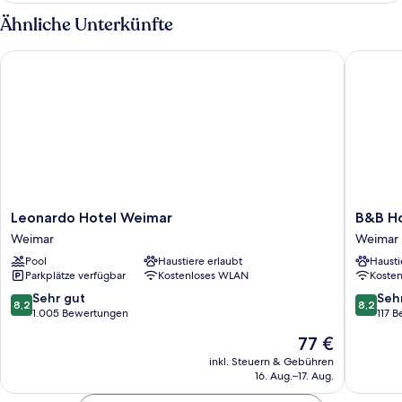
und
Ähnliche Unterkünfte
Schlafsofa,
Balkon
Leonardo Hotel Weimar
B&B Hot
(Separate
Living
Area)
Leonardo
B&B
Leonardo Hotel Weimar
B&B H
Hotel
Hotel
Weimar
Weimar
Weimar
Weimar
Pool
Haustiere erlaubt
Hausti
Weimar
Weimar
Parkplätze verfügbar
Kostenloses WLAN
Koste
8.2
8.2
Sehr gut
Seh
8,2
8,2
von
von
1.005 Bewertungen
117 
10,
10,
Der
77 €
Sehr
Sehr
Preis
gut,
gut,
inkl. Steuern & Gebühren
beträgt
16. Aug.–17. Aug.
1.005
117
77 €
Bewertungen
Bewert