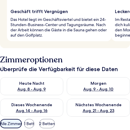
Geschäft trifft Vergnügen
Lecker
Das Hotel liegt im Geschäftsviertel und bietet ein 24-
Im Resta
Stunden-Business-Center und Tagungsräume. Nach
dich ku
der Arbeit können die Gäste in die Sauna gehen oder
den Mor
auf den Golfplatz.
beginne
Zimmeroptionen
Überprüfe die Verfügbarkeit für diese Daten
Überprüfe die Verfügbarkeit für heute Nacht, Aug. 8 - Aug. 9.
Überprüfe die Verfügbarkeit f
Heute Nacht
Morgen
Aug. 8 - Aug. 9
Aug. 9 - Aug. 10
Überprüfe die Verfügbarkeit für dieses Wochenende, Aug. 14 -
Überprüfe die Verfügbarkeit f
Dieses Wochenende
Nächstes Wochenende
Aug. 14 - Aug. 16
Aug. 21 - Aug. 23
Verfügbare
Alle Zimmer
1 Bett
2 Betten
Filter