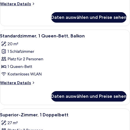
Weitere
Weitere Details
Details
für
Daten auswählen und Preise sehen
Standardzimmer,
2 Einzelbetten
Alle
Ein Hotelzimmer mit einem großen Bett
5
Standardzimmer, 1 Queen-Bett, Balkon
Fotos
20 m²
für
1 Schlafzimmer
Standardzimmer,
1
Platz für 2 Personen
Queen-
1 Queen-Bett
Bett,
Kostenloses WLAN
Balkon
Weitere
Weitere Details
anzeigen
Details
für
Daten auswählen und Preise sehen
Standardzimmer,
1
Queen-
Alle
Ein Hotelzimmer mit einem Bett, zwei 
5
Bett,
Superior-Zimmer, 1 Doppelbett
Fotos
Balkon
27 m²
für