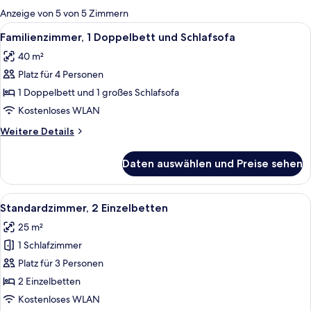
für
Anzeige von 5 von 5 Zimmern
Zimmer
Alle
Ein Hotelzimmer mit einem Bett, einem
5
Familienzimmer, 1 Doppelbett und Schlafsofa
Fotos
40 m²
für
Platz für 4 Personen
Familienzimmer,
1 Doppelbett
1 Doppelbett und 1 großes Schlafsofa
und
Kostenloses WLAN
Schlafsofa
Weitere
Weitere Details
anzeigen
Details
für
Daten auswählen und Preise sehen
Familienzimmer,
1 Doppelbett
und
Alle
Ein Hotelzimmer mit einem Bett, zwei 
5
Schlafsofa
Standardzimmer, 2 Einzelbetten
Fotos
25 m²
für
1 Schlafzimmer
Standardzimmer,
2 Einzelbetten
Platz für 3 Personen
anzeigen
2 Einzelbetten
Kostenloses WLAN