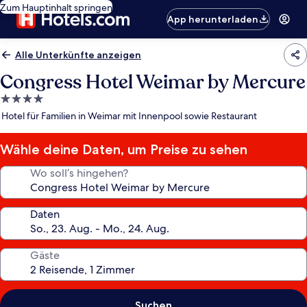
Zum Hauptinhalt springen
App herunterladen
Alle Unterkünfte anzeigen
Congress Hotel Weimar by Mercure
4.0-
Sterne-
Hotel für Familien in Weimar mit Innenpool sowie Restaurant
Unterkunft
Wähle deine Daten, um Preise zu sehen
Wo soll’s hingehen?
Daten
Gäste
Suchen