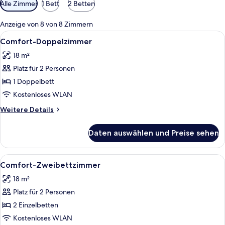
Verfügbare
Alle Zimmer
1 Bett
2 Betten
Filter
für
Anzeige von 8 von 8 Zimmern
Zimmer
Alle
Zimmersafe, Schreibtisch, schallisoli
8
Comfort-Doppelzimmer
Fotos
18 m²
für
Platz für 2 Personen
Comfort-
Doppelzimmer
1 Doppelbett
anzeigen
Kostenloses WLAN
Weitere
Weitere Details
Details
für
Daten auswählen und Preise sehen
Comfort-
Doppelzimmer
Alle
Ein Hotelzimmer mit zwei Betten, eine
8
Comfort-Zweibettzimmer
Fotos
18 m²
für
Platz für 2 Personen
Comfort-
Zweibettzimmer
2 Einzelbetten
anzeigen
Kostenloses WLAN