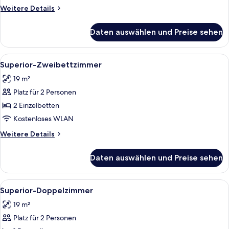
Weitere
Weitere Details
Details
für
Daten auswählen und Preise sehen
Comfort-
Zweibettzimmer
Alle
Ein Hotelzimmer mit zwei Betten, eine
7
Superior-Zweibettzimmer
Fotos
19 m²
für
Platz für 2 Personen
Superior-
Zweibettzimmer
2 Einzelbetten
anzeigen
Kostenloses WLAN
Weitere
Weitere Details
Details
für
Daten auswählen und Preise sehen
Superior-
Zweibettzimmer
Alle
Zimmersafe, Schreibtisch, schallisoli
8
Superior-Doppelzimmer
Fotos
19 m²
für
Platz für 2 Personen
Superior-