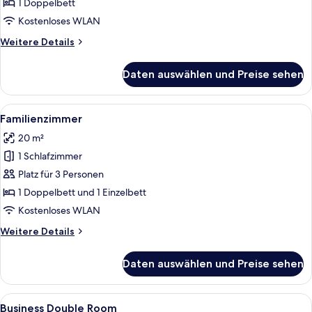
Doppelzimmer
1 Doppelbett
anzeigen
Kostenloses WLAN
Weitere
Weitere Details
Details
für
Daten auswählen und Preise sehen
Superior-
Doppelzimmer
Alle
Zimmersafe, Schreibtisch, schallisoli
9
Familienzimmer
Fotos
20 m²
für
1 Schlafzimmer
Familienzimmer
anzeigen
Platz für 3 Personen
1 Doppelbett und 1 Einzelbett
Kostenloses WLAN
Weitere
Weitere Details
Details
für
Daten auswählen und Preise sehen
Familienzimmer
Alle
Zimmersafe, Schreibtisch, schallisoli
5
Business Double Room