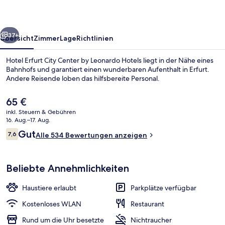
by
Leonardo
rück
Weiter
Hotels
37+
Übersicht
Zimmer
Lage
Richtlinien
Hotel Erfurt City Center by Leonardo Hotels liegt in der Nähe eines
Bahnhofs und garantiert einen wunderbaren Aufenthalt in Erfurt.
Andere Reisende loben das hilfsbereite Personal.
Der
65 €
aktuelle
inkl. Steuern & Gebühren
Preis
16. Aug.–17. Aug.
beträgt
Bewertungen
Gut
7,6
Alle 534 Bewertungen anzeigen
65 €.
7,6 von 10.
Rezeption
Beliebte Annehmlichkeiten
Haustiere erlaubt
Parkplätze verfügbar
Kostenloses WLAN
Restaurant
Rund um die Uhr besetzte
Nichtraucher