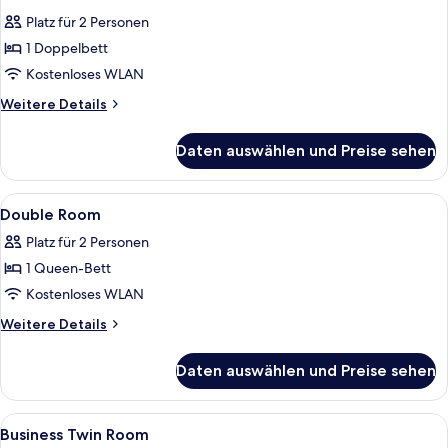
Fotos
Platz für 2 Personen
für
1 Doppelbett
Business
Double
Kostenloses WLAN
Room
Weitere
Weitere Details
anzeigen
Details
für
Daten auswählen und Preise sehen
Business
Double
Room
Alle
Zimmersafe, Schreibtisch, schallisoli
3
Double Room
Fotos
Platz für 2 Personen
für
1 Queen-Bett
Double
Room
Kostenloses WLAN
anzeigen
Weitere
Weitere Details
Details
für
Daten auswählen und Preise sehen
Double
Room
Alle
Zimmersafe, Schreibtisch, schallisoli
4
Business Twin Room
Fotos