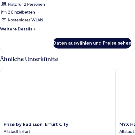
Platz für 2 Personen
für
2 Einzelbetten
Business
Twin
Kostenloses WLAN
Room
Weitere
Weitere Details
anzeigen
Details
für
Daten auswählen und Preise sehen
Business
Twin
Room
Ähnliche Unterkünfte
Prize by Radisson, Erfurt City
NYX Hote
Prize
NYX
Prize by Radisson, Erfurt City
NYX Ho
by
Hotel
Altstadt Erfurt
Altstadt
Radisson,
Erfurt