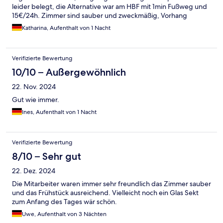
leider belegt, die Alternative war am HBF mit 1min Fußweg und
15€/24h. Zimmer sind sauber und zweckmäßig, Vorhang
schließt leider nicht komplett daher scheint viel Licht ins Zimmer.
Katharina, Aufenthalt von 1 Nacht
Fenster kann man öffnen, Lautstärke ist tatsächlich trotz der
Lage okay
Verifizierte Bewertung
10/10 – Außergewöhnlich
22. Nov. 2024
Gut wie immer.
Ines, Aufenthalt von 1 Nacht
Verifizierte Bewertung
8/10 – Sehr gut
22. Dez. 2024
Die Mitarbeiter waren immer sehr freundlich das Zimmer sauber
und das Frühstück ausreichend. Vielleicht noch ein Glas Sekt
zum Anfang des Tages wär schön.
Uwe, Aufenthalt von 3 Nächten