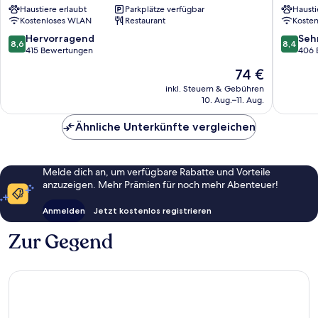
Haustiere erlaubt
Parkplätze verfügbar
Hausti
Erfurt
by
Kostenloses WLAN
Restaurant
Koste
City
Leonard
Altstadt
Hotels
8.6
8.4
Hervorragend
Seh
8,6
8,4
Erfurt
Altstadt
von
von
415 Bewertungen
406 
Erfurt
10,
10,
Der
74 €
Hervorragend,
Sehr
Preis
415
gut,
inkl. Steuern & Gebühren
beträgt
10. Aug.–11. Aug.
Bewertungen
406
74 €
Bewert
Ähnliche Unterkünfte vergleichen
Melde dich an, um verfügbare Rabatte und Vorteile
anzuzeigen. Mehr Prämien für noch mehr Abenteuer!
Anmelden
Jetzt kostenlos registrieren
Zur Gegend