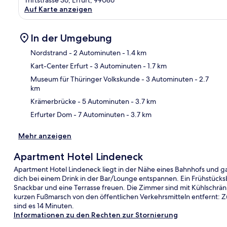
Triftstrasse 36, Erfurt, 99086
Auf Karte anzeigen
In der Umgebung
Nordstrand
- 2 Autominuten
- 1.4 km
Kart-Center Erfurt
- 3 Autominuten
- 1.7 km
Kar
Museum für Thüringer Volkskunde
- 3 Autominuten
- 2.7
km
Krämerbrücke
- 5 Autominuten
- 3.7 km
Erfurter Dom
- 7 Autominuten
- 3.7 km
Mehr anzeigen
Apartment Hotel Lindeneck
Apartment Hotel Lindeneck liegt in der Nähe eines Bahnhofs und ga
dich bei einem Drink in der Bar/Lounge entspannen. Ein Frühstücksb
Snackbar und eine Terrasse freuen. Die Zimmer sind mit Kühlschrän
kurzen Fußmarsch von den öffentlichen Verkehrsmitteln entfernt: Z
sind es 14 Minuten.
Informationen zu den Rechten zur Stornierung