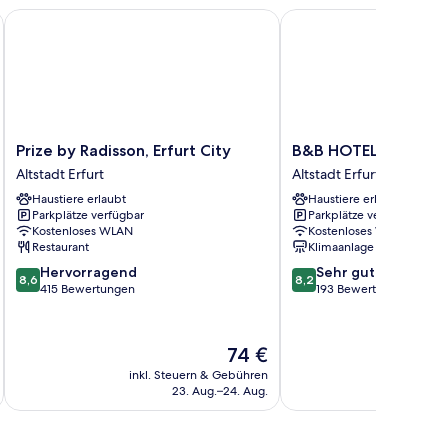
Prize by Radisson, Erfurt City
B&B HOTEL Erfurt-Hbf
Prize
B&B
Prize by Radisson, Erfurt City
B&B HOTEL Erfurt-H
by
HOTEL
Altstadt Erfurt
Altstadt Erfurt
Radisson,
Erfurt-
Haustiere erlaubt
Haustiere erlaubt
Erfurt
Hbf
Parkplätze verfügbar
Parkplätze verfügbar
City
Altstadt
Kostenloses WLAN
Kostenloses WLAN
Altstadt
Erfurt
Restaurant
Klimaanlage
Erfurt
8.6
8.2
Hervorragend
Sehr gut
8,6
8,2
von
von
415 Bewertungen
193 Bewertungen
10,
10,
Hervorragend,
Sehr
415
gut,
Der
74 €
Bewertungen
193
Preis
inkl. Steuern & Gebühren
inkl. S
Bewertungen
beträgt
23. Aug.–24. Aug.
74 €