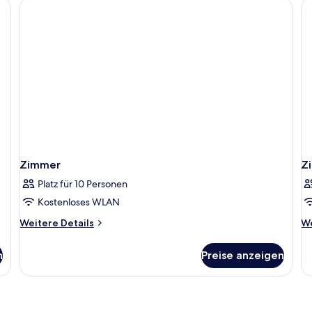
Zimmer
Z
Platz für 10 Personen
Kostenloses WLAN
Weitere
We
Weitere Details
We
Details
De
für
fü
n
Preise anzeigen
Zimmer
Z