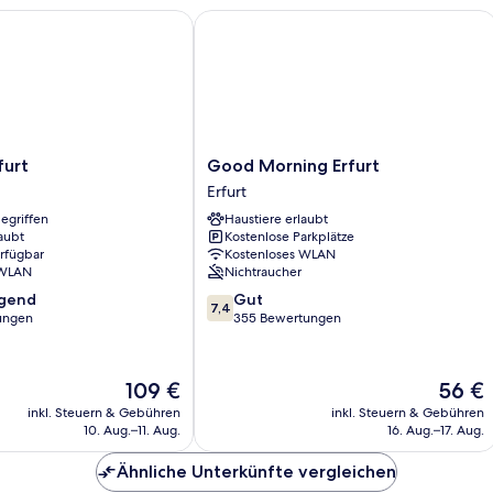
rt
Good Morning Erfurt
Good
furt
Good Morning Erfurt
Morning
Erfurt
Erfurt
egriffen
Haustiere erlaubt
Erfurt
aubt
Kostenlose Parkplätze
erfügbar
Kostenloses WLAN
 WLAN
Nichtraucher
7.4
agend
Gut
7,4
von
ungen
355 Bewertungen
10,
,
Gut,
355
Der
Der
109 €
56 €
Bewertungen
Preis
Preis
inkl. Steuern & Gebühren
inkl. Steuern & Gebühren
beträgt
beträgt
10. Aug.–11. Aug.
16. Aug.–17. Aug.
109 €
56 €
Ähnliche Unterkünfte vergleichen