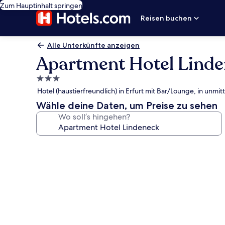
Zum Hauptinhalt springen
Reisen buchen
Alle Unterkünfte anzeigen
Apartment Hotel Lind
3.0-
Sterne-
Hotel (haustierfreundlich) in Erfurt mit Bar/Lounge, in un
Unterkunft
Wähle deine Daten, um Preise zu sehen
Wo soll’s hingehen?
Fotogalerie
von
Apartment
Hotel
Lindeneck