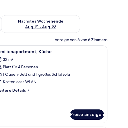
es Wochenende, Aug. 14 - Aug. 16.
Überprüfe die Verfügbarkeit für nächstes Wochenende, Aug. 2
Nächstes Wochenende
Aug. 21 - Aug. 23
Anzeige von 6 von 6 Zimmern
uhl, Kleiderschrank und Spiegel.
le
Ein ordentlich bezogenes Bett mit beiger Tag
7
amilienapartment, Küche
otos
32 m²
ür
Platz für 4 Personen
amilienapartment,
üche
1 Queen-Bett und 1 großes Schlafsofa
nzeigen
Kostenloses WLAN
itere
itere Details
tails
r
milienapartment,
üche
Preise anzeigen