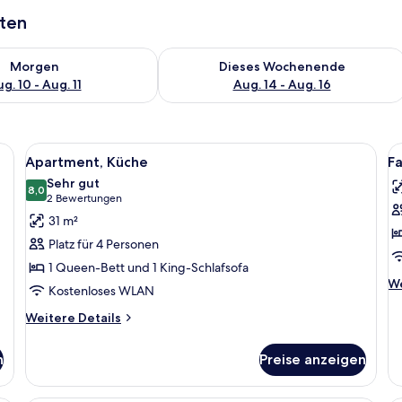
aten
 - Aug. 10.
 Verfügbarkeit für morgen, Aug. 10 - Aug. 11.
Überprüfe die Verfügbarkeit für dies
Morgen
Dieses Wochenende
g. 10 - Aug. 11
Aug. 14 - Aug. 16
chttischlampen, Holzboden, einer weißen Bank und einem Spiegel.
Alle
Ein modernes Hotelzimmer mit Bett, St
Al
7
Apartment, Küche
F
Fotos
F
Sehr gut
für
8,0
f
8,0 von 10
(2
2 Bewertungen
Apartment,
F
Bewertungen)
31 m²
Küche
K
Platz für 4 Personen
anzeigen
a
1 Queen-Bett und 1 King-Schlafsofa
We
We
Kostenloses WLAN
De
fü
Weitere
Weitere Details
Fa
Details
K
für
n
Preise anzeigen
Apartment,
Küche