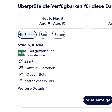
Überprüfe die Verfügbarkeit für diese D
Überprüfe die Verfügbarkeit für heute Nacht, Aug. 9
Überprüfe die
Heute Nacht
Aug. 9 - Aug. 10
Au
Verfügbare
Alle Zimmer
1 Bett
2 Betten
Filter
Alle
Ein Schlafzimmer mit Bett, Na
für
7
Studio, Küche
Fotos
Zimmer
Außergewöhnlich
für
10,0
10,0 von 10
(2
2 Bewertungen
Studio,
Bewertungen)
22 m²
Küche
Platz für 3 Personen
anzeigen
1 Queen-Bett
Kostenloses WLAN
Weitere
Weitere Details
Details
für
Preise anzeige
Studio,
Küche