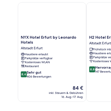
NYX Hotel Erfurt by Leonardo Hotels
H2 Hotel Erfu
NYX
H2
NYX Hotel Erfurt by Leonardo
H2 Hotel Er
Hotel
Hotel
Hotels
Altstadt Erfurt
Erfurt
Erfurt
Altstadt Erfurt
Frühstück inb
by
Altstadt
Haustiere erl
Leonardo
Haustiere erlaubt
Erfurt
Parkplätze v
Parkplätze verfügbar
Hotels
Kostenloses
Kostenloses WLAN
Altstadt
Restaurant
8.8
Hervorr
Erfurt
8,8
von
147 Bewert
8.4
Sehr gut
8,4
10,
von
406 Bewertungen
Hervorragend
10,
147
Sehr
Der
84 €
Bewertungen
gut,
Preis
inkl. Steuern & Gebühren
406
beträgt
16. Aug.–17. Aug.
Bewertungen
84 €