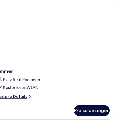
immer
Platz für 6 Personen
Kostenloses WLAN
itere
itere Details
tails
r
Preise anzeigen
immer