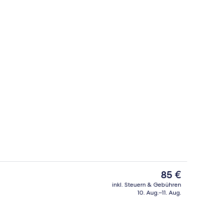
io
Außenbereich
Der
85 €
aktuelle
inkl. Steuern & Gebühren
Preis
10. Aug.–11. Aug.
rühstücksbuffet gegen Gebühr
Rezeption
beträgt
85 €.