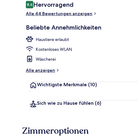
Bewertungen
Hervorragend
8,6
8,6 von 10.
Alle 44 Bewertungen anzeigen
Schallisolier
Beliebte Annehmlichkeiten
Haustiere erlaubt
Kostenloses WLAN
Wäscherei
Alle anzeigen
Wichtigste Merkmale
(10)
Sich wie zu Hause fühlen
(6)
Zimmeroptionen