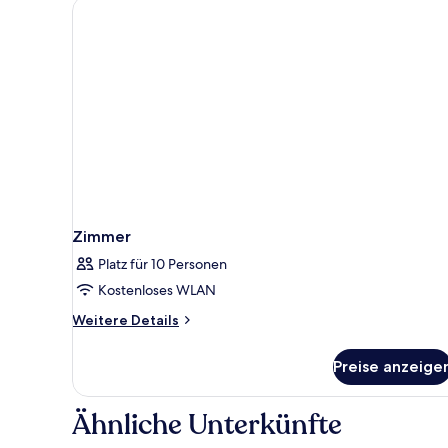
Zimmer
Platz für 10 Personen
Kostenloses WLAN
Weitere
Weitere Details
Details
für
Preise anzeige
Zimmer
Ähnliche Unterkünfte