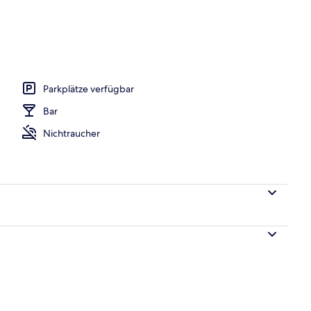
te Zimmer, Bügeleisen/Bügelbrett, Zustellbetten
Parkplätze verfügbar
Bar
Nichtraucher