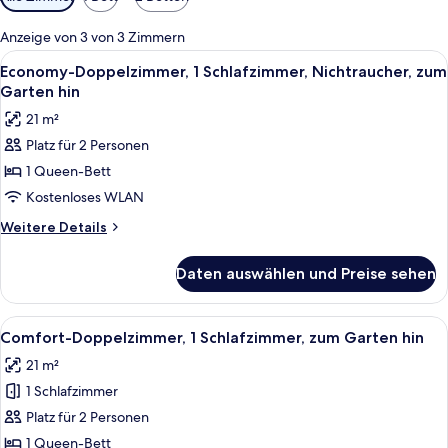
Filter
für
Anzeige von 3 von 3 Zimmern
Zimmer
Alle
Ein Doppelbett mit weißen Bettwäsche,
4
Economy-Doppelzimmer, 1 Schlafzimmer, Nichtraucher, zum
Fotos
Garten hin
für
21 m²
Economy-
Platz für 2 Personen
Doppelzimmer,
1 Queen-Bett
1
Schlafzimmer,
Kostenloses WLAN
Nichtraucher,
Weitere
Weitere Details
zum
Details
für
Garten
Daten auswählen und Preise sehen
Economy-
hin
Doppelzimmer,
anzeigen
1
Alle
Ein Hotelzimmer mit Bett, Schreibtisc
5
Schlafzimmer,
Comfort-Doppelzimmer, 1 Schlafzimmer, zum Garten hin
Fotos
Nichtraucher,
21 m²
zum
für
Garten
1 Schlafzimmer
Comfort-
hin
Doppelzimmer,
Platz für 2 Personen
1
1 Queen-Bett