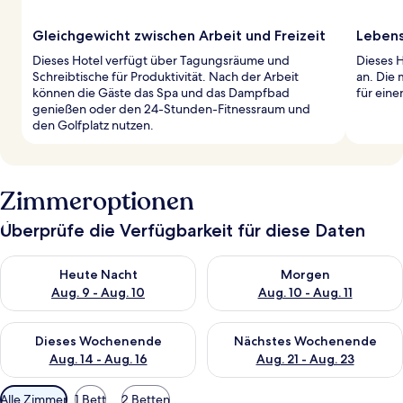
Gleichgewicht zwischen Arbeit und Freizeit
Lebens
Dieses Hotel verfügt über Tagungsräume und
Dieses H
Schreibtische für Produktivität. Nach der Arbeit
an. Die 
können die Gäste das Spa und das Dampfbad
für ein
genießen oder den 24-Stunden-Fitnessraum und
den Golfplatz nutzen.
Zimmeroptionen
Überprüfe die Verfügbarkeit für diese Daten
Überprüfe die Verfügbarkeit für heute Nacht, Aug. 9 - Aug. 10
Überprüfe die Verfügbarkeit fü
Heute Nacht
Morgen
Aug. 9 - Aug. 10
Aug. 10 - Aug. 11
Überprüfe die Verfügbarkeit für dieses Wochenende, Aug. 14 -
Überprüfe die Verfügbarkeit f
Dieses Wochenende
Nächstes Wochenende
Aug. 14 - Aug. 16
Aug. 21 - Aug. 23
Verfügbare
Alle Zimmer
1 Bett
2 Betten