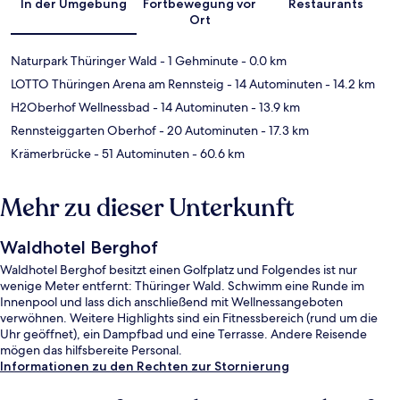
In der Umgebung
Fortbewegung vor
Restaurants
Ort
Naturpark Thüringer Wald
- 1 Gehminute
- 0.0 km
LOTTO Thüringen Arena am Rennsteig
- 14 Autominuten
- 14.2 km
H2Oberhof Wellnessbad
- 14 Autominuten
- 13.9 km
Rennsteiggarten Oberhof
- 20 Autominuten
- 17.3 km
Krämerbrücke
- 51 Autominuten
- 60.6 km
Mehr zu dieser Unterkunft
Waldhotel Berghof
Waldhotel Berghof besitzt einen Golfplatz und Folgendes ist nur
wenige Meter entfernt: Thüringer Wald. Schwimm eine Runde im
Innenpool und lass dich anschließend mit Wellnessangeboten
verwöhnen. Weitere Highlights sind ein Fitnessbereich (rund um die
Uhr geöffnet), ein Dampfbad und eine Terrasse. Andere Reisende
mögen das hilfsbereite Personal.
Informationen zu den Rechten zur Stornierung