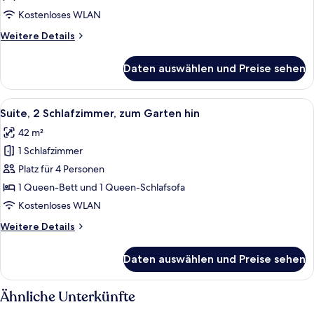
Schlafzimmer,
Kostenloses WLAN
zum
Weitere
Weitere Details
Garten
Details
hin
für
Daten auswählen und Preise sehen
Comfort-
anzeigen
Doppelzimmer,
1
Alle
Ein Holzinnenraum mit an der Wand mo
10
Schlafzimmer,
Suite, 2 Schlafzimmer, zum Garten hin
Fotos
zum
42 m²
Garten
für
hin
1 Schlafzimmer
Suite,
2 Schlafzimmer,
Platz für 4 Personen
zum
1 Queen-Bett und 1 Queen-Schlafsofa
Garten
Kostenloses WLAN
hin
Weitere
Weitere Details
anzeigen
Details
für
Daten auswählen und Preise sehen
Suite,
2 Schlafzimmer,
zum
Ähnliche Unterkünfte
Garten
hin