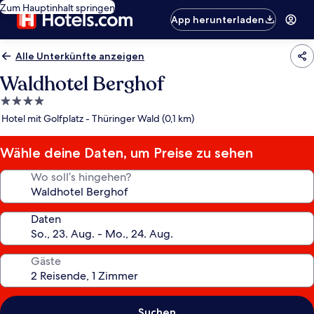
Zum Hauptinhalt springen
App herunterladen
Alle Unterkünfte anzeigen
Waldhotel Berghof
4.0-
Sterne-
Hotel mit Golfplatz - Thüringer Wald (0,1 km)
Unterkunft
Wähle deine Daten, um Preise zu sehen
Wo soll’s hingehen?
Daten
Gäste
Suchen