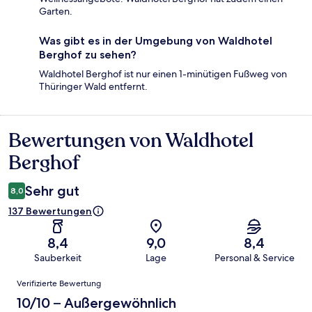
Garten.
Was gibt es in der Umgebung von Waldhotel
Berghof zu sehen?
Waldhotel Berghof ist nur einen 1-minütigen Fußweg von
Thüringer Wald entfernt.
Bewertungen von Waldhotel
Bewertungen
Berghof
Sehr gut
8,0
137 Bewertungen
8,4
9,0
8,4
Sauberkeit
Lage
Personal & Service
Bewertungen
Verifizierte Bewertung
10/10 – Außergewöhnlich