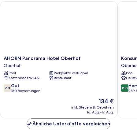
AHORN Panorama Hotel Oberhof
Konsum 
AHORN
Konsum
AHORN Panorama Hotel Oberhof
Konsu
Panorama
Berghot
Oberhof
Oberho
Hotel
Oberho
Pool
Parkplätze verfügbar
Pool
Oberhof
Oberho
Kostenloses WLAN
Restaurant
Hausti
Oberhof
7.8
8.8
Gut
Her
7,8
8,8
von
von
180 Bewertungen
259 
10,
10,
Der
134 €
Gut,
Hervorr
Preis
180
259
inkl. Steuern & Gebühren
beträgt
16. Aug.–17. Aug.
Bewertungen
Bewert
134 €
Ähnliche Unterkünfte vergleichen