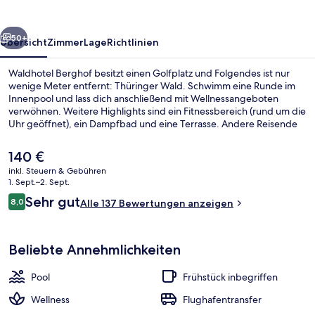
rück
Weiter
50+
Übersicht
Zimmer
Lage
Richtlinien
Waldhotel Berghof besitzt einen Golfplatz und Folgendes ist nur
wenige Meter entfernt: Thüringer Wald. Schwimm eine Runde im
Innenpool und lass dich anschließend mit Wellnessangeboten
verwöhnen. Weitere Highlights sind ein Fitnessbereich (rund um die
Uhr geöffnet), ein Dampfbad und eine Terrasse. Andere Reisende
mögen das hilfsbereite Personal.
Der
140 €
aktuelle
inkl. Steuern & Gebühren
Preis
1. Sept.–2. Sept.
Innenpool, Liegestühle
beträgt
Bewertungen
Sehr gut
8,0
Alle 137 Bewertungen anzeigen
140 €.
8,0 von 10.
Beliebte Annehmlichkeiten
Pool
Frühstück inbegriffen
Wellness
Flughafentransfer