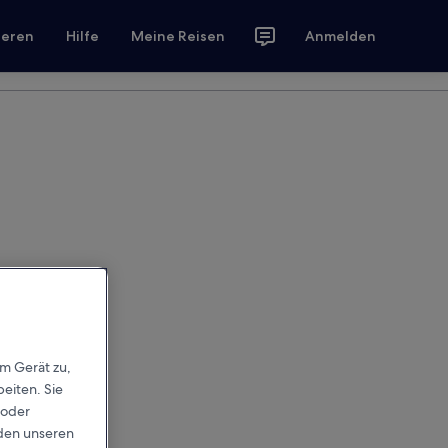
ieren
Hilfe
Meine Reisen
Anmelden
em Gerät zu,
eiten. Sie
 oder
rden unseren