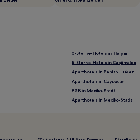
3-Sterne-Hotels in Tlalpan
5-Sterne-Hotels in Cuajimalpa
Aparthotels in Benito Juárez
Aparthotels in Coyoacán
B&B in Mexiko-Stadt
Aparthotels in Mexiko-Stadt
Hostels in Mexiko-Stadt
Günstige nahe Avenida Preside
aryk
Hotels mit Parkplatz in Colonia d
Boutique- in Miguel Hidalgo
g gestellte
Für Anbieter, Affliliate-Partner
Richtlinien