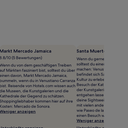
Markt Mercado Jamaica
Santa Muerte Altar
8.8/10 (5 Bewertungen)
Wenn du gerne Kirchen besic
solltest du einen Abstecher 
Wenn du von dem geschäftigen Treiben
machen: Venustiano Carranza
auf Märkten fasziniert bist, solltest du über
befindet sich Santa Muerte A
einen davon, Markt Mercado Jamaica,
Kultur zu erleben, solltest du
bummeln, wenn du in Venustiano Carranza
Besuch der Kathedrale, der
bist. Reisende von Hotels.com wissen auch
der Kunstgalerien der Gege
die Museen, die Kunstgalerien und die
entgehen lassen: Mach dich s
Kathedrale der Gegend zu schätzen.
deine Sightseeingtour. Mexi
Shoppingliebhaber kommen hier auf ihre
mit vielen anderen wichtige
Kosten: Mercado de Sonora.
wie Paseo de la Reforma auf
Weniger anzeigen
einen Besuch wert sind.
Weniger anzeigen
Unterkünfte anzeigen
Unterkünfte anzeigen