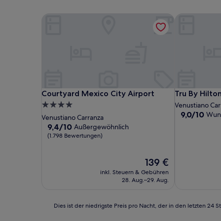
Courtyard Mexico City Airport
Tru By Hilto
Courtyard Mexico City Airport
Tru By Hilto
Courtyard Mexico City Airport
Tru By Hilto
4.0-
Venustiano Car
9.0
9,0/10
Wun
Sterne-
Venustiano Carranza
von
Unterkunft
9.4
9,4/10
Außergewöhnlich
10,
von
(1.798 Bewertungen)
Wunderbar,
10,
(168
Außergewöhnlich,
Bewertunge
Der
139 €
(1.798
Preis
Bewertungen)
inkl. Steuern & Gebühren
beträgt
28. Aug.–29. Aug.
139 €
Dies
Dies ist der niedrigste Preis pro Nacht, der in den letzten 
ist