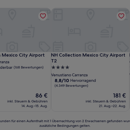
n Mexico City Airport
NH Collection Mexico City Airport T2
n Mexico City Airport
NH Collection Mexico City Airport T2
n Mexico City Airport
NH Collection Mexico City Airport
T2
ranza
derbar
4.0-
(168 Bewertungen)
Sterne-
Venustiano Carranza
Unterkunft
8.8
8,8/10
Hervorragend
von
(4.349 Bewertungen)
10,
n)
Der
Der
86 €
181 €
Hervorragend,
Preis
Preis
(4.349
inkl. Steuern & Gebühren
inkl. Steuern & Gebühren
beträgt
beträgt
Bewertungen)
14. Aug.–15. Aug.
21. Aug.–22. Aug.
86 €
181 €
24 Stunden für einen Aufenthalt mit 1 Übernachtung von 2 Erwachsenen gefunden wu
zusätzliche Bedingungen gelten.