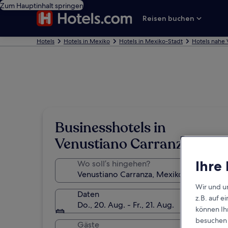
Zum Hauptinhalt springen
Reisen buchen
Hotels
Hotels in Mexiko
Hotels in Mexiko-Stadt
Hotels nahe 
Businesshotels in
Venustiano Carranza
Ihre
Wo soll’s hingehen?
Wir und u
Daten
z.B. auf 
Do., 20. Aug. - Fr., 21. Aug.
können Ihr
besuchen S
Gäste