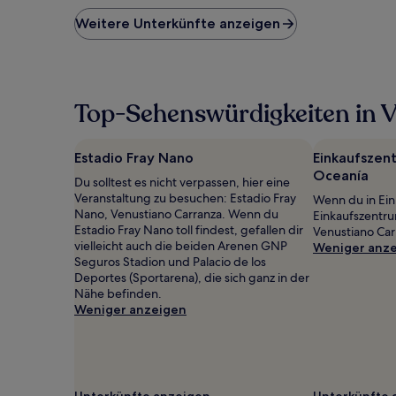
der
niedrigste
Weitere Unterkünfte anzeigen
Preis
pro
Nacht,
der
in
Top-Sehenswürdigkeiten in 
den
letzten
24 Stunden
Estadio Fray Nano
Einkaufszen
für
Oceanía
einen
Du solltest es nicht verpassen, hier eine
Aufenthalt
Veranstaltung zu besuchen: Estadio Fray
Wenn du in Ein
mit
Nano, Venustiano Carranza. Wenn du
Einkaufszentru
1 Übernachtung
Estadio Fray Nano toll findest, gefallen dir
Venustiano Car
von
vielleicht auch die beiden Arenen GNP
Weniger anz
2 Erwachsenen
Seguros Stadion und Palacio de los
gefunden
Deportes (Sportarena), die sich ganz in der
wurde.
Nähe befinden.
Preise
Weniger anzeigen
und
Verfügbarkeiten
können
sich
ändern.
Unterkünfte anzeigen
Unterkünfte 