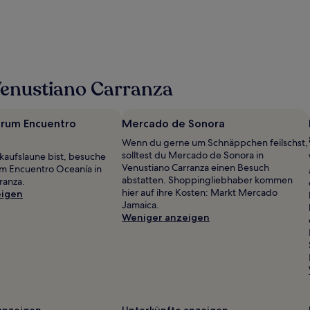
Venustiano Carranza
trum Encuentro
Mercado de Sonora
Wenn du gerne um Schnäppchen feilschst,
solltest du Mercado de Sonora in
kaufslaune bist, besuche
Venustiano Carranza einen Besuch
m Encuentro Oceanía in
abstatten. Shoppingliebhaber kommen
ranza.
hier auf ihre Kosten: Markt Mercado
eigen
Jamaica.
Weniger anzeigen
anzeigen
Unterkünfte anzeigen