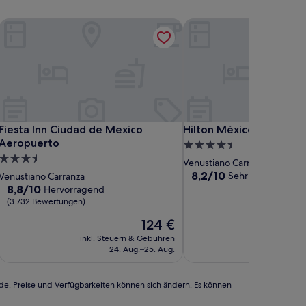
Fiesta Inn Ciudad de Mexico Aeropuerto
Hilton México City Airpo
Fiesta Inn Ciudad de Mexico Aeropuerto
Hilton México City Airpo
Fiesta Inn Ciudad de Mexico
Hilton México City Airp
Aeropuerto
4.5-
3.5-
Sterne-
Venustiano Carranza
Sterne-
Unterkunft
8.2
8,2/10
Sehr gut
Venustiano Carranza
(1.504 Be
von
Unterkunft
8.8
8,8/10
Hervorragend
10,
von
(3.732 Bewertungen)
Sehr
10,
Der
124 €
gut,
Hervorragend,
Preis
(1.504
(3.732
inkl. Steuern & Gebühren
inkl. Steu
beträgt
Bewertungen)
Bewertungen)
24. Aug.–25. Aug.
1
124 €
rde. Preise und Verfügbarkeiten können sich ändern. Es können