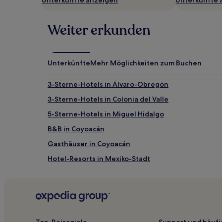
Es
können
zusätzliche
Weiter erkunden
Bedingungen
gelten.
Unterkünfte
Mehr Möglichkeiten zum Buchen
3-Sterne-Hotels in Álvaro-Obregón
3-Sterne-Hotels in Colonia del Valle
5-Sterne-Hotels in Miguel Hidalgo
B&B in Coyoacán
Gasthäuser in Coyoacán
Hotel-Resorts in Mexiko-Stadt
Gasthäuser in Mexiko-Stadt
Familien nahe Avenida Presidente Masaryk
Lgbtqia-Freundliche nahe Avenida Presidente Mas
Hotels mit Fitnessbereich in Cuajimalpa
Top-Reiseziele
Support und häufi