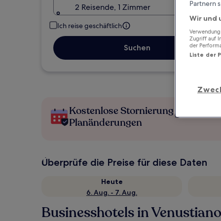
Partnern s
2 Reisende, 1 Zimmer
Wir und 
Ich reise geschäftlich
Verwendung g
Zugriff auf 
der Perform
Suchen
Liste der 
Zwec
Kostenlose Stornierung bei
Planänderungen
Überprüfe die Preise für diese Daten
Heute
6. Aug. - 7. Aug.
Businesshotels in Venustian