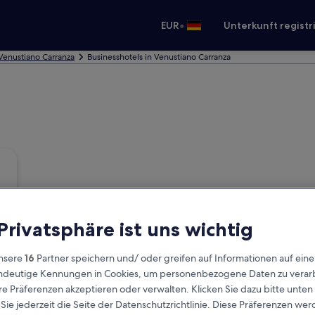
•
EUR
Unterkunft registr
Venustiano Carranza
Businesshotels in Venustiano Carranza
 Privatsphäre ist uns wichtig
nsere
16
Partner speichern und/ oder greifen auf Informationen auf ein
eindeutige Kennungen in Cookies, um personenbezogene Daten zu verarb
e Präferenzen akzeptieren oder verwalten. Klicken Sie dazu bitte unten
ie jederzeit die Seite der Datenschutzrichtlinie. Diese Präferenzen we