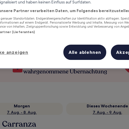
ignalisiert und haben keinen Einfluss auf Surfdaten.
unsere Partner verarbeiten Daten, um Folgendes bereitzustelle
enauer Standortdaten. Endgeräteeigenschaften zur Identifikation aktiv abfragen. Spei
Informationen auf einem Endgerät. Personalisierte Werbung und Inhalte, Messung von We
ance von Inhalten, Zielgruppenforschung sowie Entwicklung und Verbesserung von Ange
Partner (Lieferanten)
ke anzeigen
Alle ablehnen
Akze
Verdiene Prämien für jede
wahrgenommene Übernachtung
Morgen
Dieses Wochenende
7. Aug. - 8. Aug.
7. Aug. - 9. Aug.
o Carranza