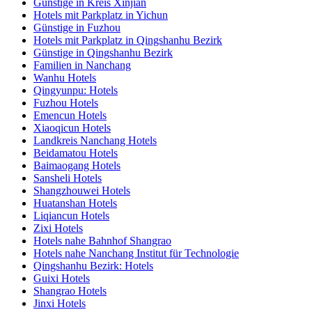
Günstige in Kreis Xinjian
Hotels mit Parkplatz in Yichun
Günstige in Fuzhou
Hotels mit Parkplatz in Qingshanhu Bezirk
Günstige in Qingshanhu Bezirk
Familien in Nanchang
Wanhu Hotels
Qingyunpu: Hotels
Fuzhou Hotels
Emencun Hotels
Xiaoqicun Hotels
Landkreis Nanchang Hotels
Beidamatou Hotels
Baimaogang Hotels
Sansheli Hotels
Shangzhouwei Hotels
Huatanshan Hotels
Liqiancun Hotels
Zixi Hotels
Hotels nahe Bahnhof Shangrao
Hotels nahe Nanchang Institut für Technologie
Qingshanhu Bezirk: Hotels
Guixi Hotels
Shangrao Hotels
Jinxi Hotels