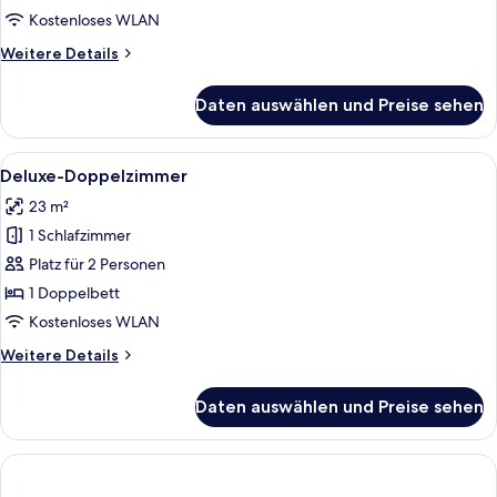
anzeigen
Kostenloses WLAN
Weitere
Weitere Details
Details
für
Daten auswählen und Preise sehen
Double
Double
Room
Alle
Ein Hotelzimmer mit einem großen Bett
7
Deluxe-Doppelzimmer
Fotos
23 m²
für
1 Schlafzimmer
Deluxe-
Doppelzimmer
Platz für 2 Personen
anzeigen
1 Doppelbett
Kostenloses WLAN
Weitere
Weitere Details
Details
für
Daten auswählen und Preise sehen
Deluxe-
Doppelzimmer