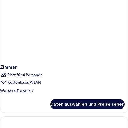
Zimmer
Platz für 4 Personen
Kostenloses WLAN
Weitere
Weitere Details
Details
für
Daten auswählen und Preise sehen
Zimmer