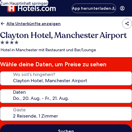
Zum Hauptinhalt springen
App herunterladen
Alle Unterkünfte anzeigen
Clayton Hotel, Manchester Airport
4.0-
Sterne-
Hotel in Manchester mit Restaurant und Bar/Lounge
Unterkunft
Wähle deine Daten, um Preise zu sehen
Wo soll’s hingehen?
Daten
Gäste
Suchen