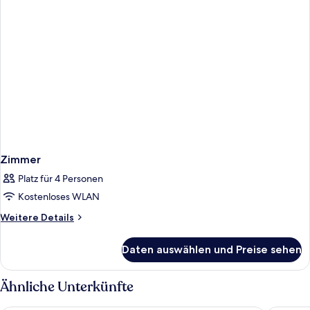
Zimmer
Platz für 4 Personen
Kostenloses WLAN
Weitere
Weitere Details
Details
für
Daten auswählen und Preise sehen
Zimmer
Ähnliche Unterkünfte