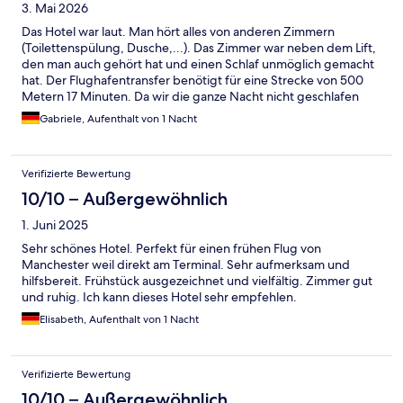
3. Mai 2026
Das Hotel war laut. Man hört alles von anderen Zimmern
(Toilettenspülung, Dusche,...). Das Zimmer war neben dem Lift,
den man auch gehört hat und einen Schlaf unmöglich gemacht
hat. Der Flughafentransfer benötigt für eine Strecke von 500
Metern 17 Minuten. Da wir die ganze Nacht nicht geschlafen
haben und aufgrund der minderen Qualität des Hotels, wäre
Gabriele, Aufenthalt von 1 Nacht
eine Rückerstattung des Preises mehr als angemessen.
Verifizierte Bewertung
10/10 – Außergewöhnlich
1. Juni 2025
Sehr schönes Hotel. Perfekt für einen frühen Flug von
Manchester weil direkt am Terminal. Sehr aufmerksam und
hilfsbereit. Frühstück ausgezeichnet und vielfältig. Zimmer gut
und ruhig. Ich kann dieses Hotel sehr empfehlen.
Elisabeth, Aufenthalt von 1 Nacht
Verifizierte Bewertung
10/10 – Außergewöhnlich