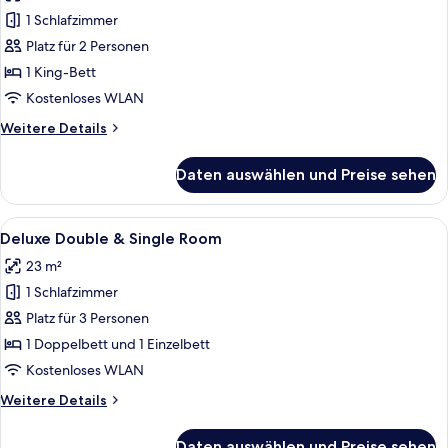
für
1 Schlafzimmer
Deluxe-
Zimmer
Platz für 2 Personen
anzeigen
1 King-Bett
Kostenloses WLAN
Weitere
Weitere Details
Details
für
Daten auswählen und Preise sehen
Deluxe-
Zimmer
Alle
Ein Hotelzimmer mit zwei Betten, eine
6
Deluxe Double & Single Room
Fotos
23 m²
für
1 Schlafzimmer
Deluxe
Double
Platz für 3 Personen
&
1 Doppelbett und 1 Einzelbett
Single
Kostenloses WLAN
Room
Weitere
Weitere Details
anzeigen
Details
für
Daten auswählen und Preise sehen