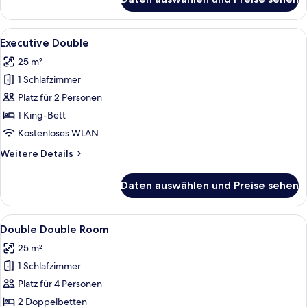
Deluxe
Double
&
Alle
Allergikerbettwaren, Zimmersafe, Sch
5
Single
Executive Double
Fotos
Room
25 m²
für
1 Schlafzimmer
Executive
Double
Platz für 2 Personen
anzeigen
1 King-Bett
Kostenloses WLAN
Weitere
Weitere Details
Details
für
Daten auswählen und Preise sehen
Executive
Double
Alle
Ein Hotelzimmer mit zwei Betten, eine
6
Double Double Room
Fotos
25 m²
für
1 Schlafzimmer
Double
Double
Platz für 4 Personen
Room
2 Doppelbetten