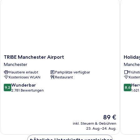
TRIBE Manchester Airport
Holiday 
TRIBE
Holiday
TRIBE Manchester Airport
Holida
Manchester
Inn
Manchester
Manche
Airport
Express
Haustiere erlaubt
Parkplätze verfügbar
Frühst
Manchester
Manches
Kostenloses WLAN
Restaurant
Koste
Airport
by
9.2
8.6
Wunderbar
Her
9,2
8,6
IHG
von
von
2.781 Bewertungen
1.62
Manches
10,
10,
Wunderbar,
Hervorr
2.781
1.621
Bewertungen
Bewert
Der
89 €
Preis
inkl. Steuern & Gebühren
beträgt
23. Aug.–24. Aug.
89 €