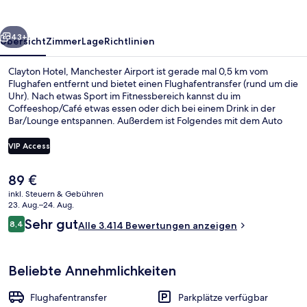
rück
Weiter
43+
Übersicht
Zimmer
Lage
Richtlinien
Clayton Hotel, Manchester Airport ist gerade mal 0,5 km vom
Flughafen entfernt und bietet einen Flughafentransfer (rund um die
Uhr). Nach etwas Sport im Fitnessbereich kannst du im
Coffeeshop/Café etwas essen oder dich bei einem Drink in der
Bar/Lounge entspannen. Außerdem ist Folgendes mit dem Auto
höchstens 15 Minuten entfernt: Old Trafford und Universität von
Manchester. Andere Reisende lieben die bequemen Betten und
VIP Access
das hilfsbereite Personal.
Der
89 €
Restaurant
aktuelle
inkl. Steuern & Gebühren
Preis
23. Aug.–24. Aug.
beträgt
Bewertungen
Sehr gut
8,4
Alle 3.414 Bewertungen anzeigen
89 €.
8,4 von 10.
Beliebte Annehmlichkeiten
Flughafentransfer
Parkplätze verfügbar