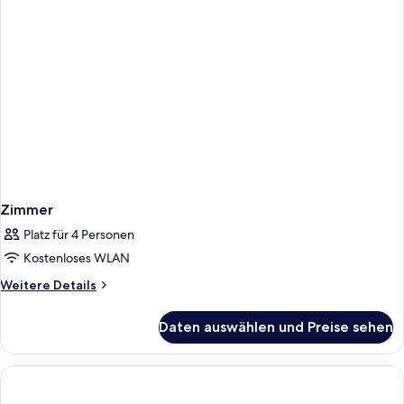
Zimmer
Platz für 4 Personen
Kostenloses WLAN
Weitere
Weitere Details
Details
für
Daten auswählen und Preise sehen
Zimmer