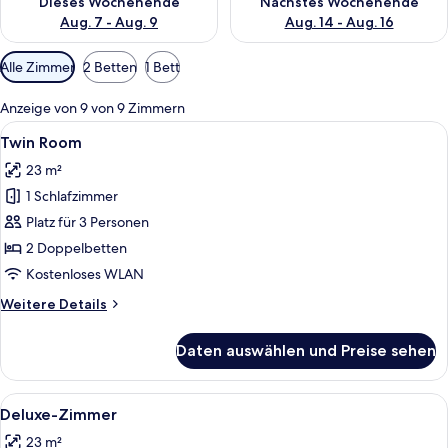
Dieses Wochenende
Nächstes Wochenende
Aug. 7 - Aug. 9
Aug. 14 - Aug. 16
Verfügbare
Alle Zimmer
2 Betten
1 Bett
Filter
für
Anzeige von 9 von 9 Zimmern
Zimmer
Alle
Ein Hotelzimmer mit zwei Betten, eine
5
Twin Room
Fotos
23 m²
für
1 Schlafzimmer
Twin
Room
Platz für 3 Personen
anzeigen
2 Doppelbetten
Kostenloses WLAN
Weitere
Weitere Details
Details
für
Daten auswählen und Preise sehen
Twin
Room
Alle
Ein Hotelzimmer mit einem großen Bet
6
Deluxe-Zimmer
Fotos
23 m²