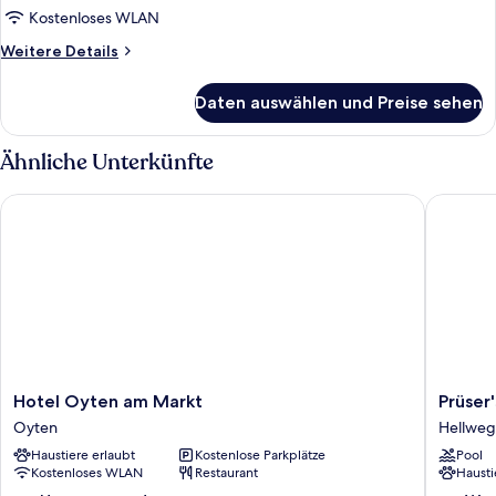
Kostenloses WLAN
Weitere
Weitere Details
Details
für
Daten auswählen und Preise sehen
Vierbettzimmer
Ähnliche Unterkünfte
Hotel Oyten am Markt
Prüser's
Hotel
Prüser's
Hotel Oyten am Markt
Prüser
Oyten
Gasthof
Oyten
Hellwe
am
Hellweg
Haustiere erlaubt
Kostenlose Parkplätze
Pool
Markt
Kostenloses WLAN
Restaurant
Hausti
Oyten