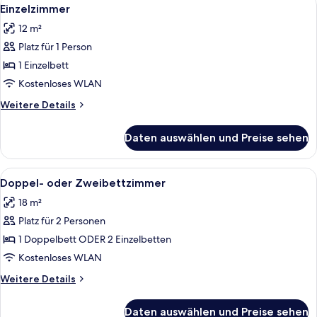
Alle
4
Einzelzimmer
Fotos
12 m²
für
Platz für 1 Person
Einzelzimmer
anzeigen
1 Einzelbett
Kostenloses WLAN
Weitere
Weitere Details
Details
für
Daten auswählen und Preise sehen
Einzelzimmer
Alle
Schreibtisch, kostenloses WLAN, Bett
3
Doppel- oder Zweibettzimmer
Fotos
18 m²
für
Platz für 2 Personen
Doppel-
oder
1 Doppelbett ODER 2 Einzelbetten
Zweibettzimmer
Kostenloses WLAN
anzeigen
Weitere
Weitere Details
Details
für
Daten auswählen und Preise sehen
Doppel-