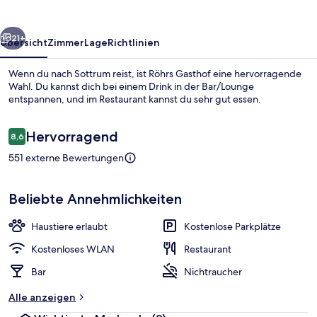
rück
Weiter
21+
Übersicht
Zimmer
Lage
Richtlinien
Wenn du nach Sottrum reist, ist Röhrs Gasthof eine hervorragende
Wahl. Du kannst dich bei einem Drink in der Bar/Lounge
entspannen, und im Restaurant kannst du sehr gut essen.
Bewertungen
Hervorragend
8,6
8,6 von 10.
551 externe Bewertungen
Schreibtisch, kostenloses WLAN, Bett
Beliebte Annehmlichkeiten
Haustiere erlaubt
Kostenlose Parkplätze
Kostenloses WLAN
Restaurant
Bar
Nichtraucher
Alle anzeigen