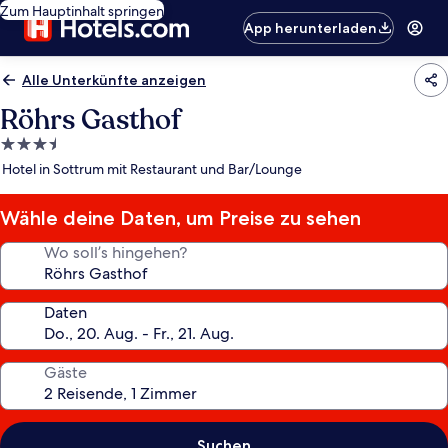
Zum Hauptinhalt springen
App herunterladen
Alle Unterkünfte anzeigen
Röhrs Gasthof
3.5-
Sterne-
Hotel in Sottrum mit Restaurant und Bar/Lounge
Unterkunft
Wähle deine Daten, um Preise zu sehen
Wo soll’s hingehen?
Daten
Gäste
Suchen