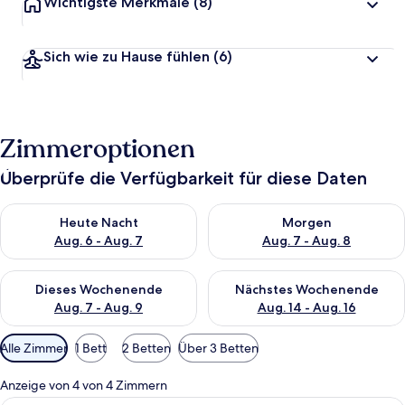
Wichtigste Merkmale
(8)
Sich wie zu Hause fühlen
(6)
Zimmeroptionen
Überprüfe die Verfügbarkeit für diese Daten
Überprüfe die Verfügbarkeit für heute Nacht, Aug. 6 - Aug. 7.
Überprüfe die Verfügbarkeit f
Heute Nacht
Morgen
Aug. 6 - Aug. 7
Aug. 7 - Aug. 8
Überprüfe die Verfügbarkeit für dieses Wochenende, Aug. 7 - 
Überprüfe die Verfügbarkeit f
Dieses Wochenende
Nächstes Wochenende
Aug. 7 - Aug. 9
Aug. 14 - Aug. 16
Verfügbare
Alle Zimmer
1 Bett
2 Betten
Über 3 Betten
Filter
für
Anzeige von 4 von 4 Zimmern
Zimmer
Ein hölzernes Bett mit zwei Kissen, ei