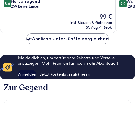
8.6
9.0
Hervorragend
Wun
8,6
9,0
von
von
259 Bewertungen
129 
10,
10,
Der
99 €
Hervorragend,
Wunder
Preis
259
129
inkl. Steuern & Gebühren
beträgt
31. Aug.–1. Sept.
Bewertungen
Bewert
99 €
Ähnliche Unterkünfte vergleichen
Melde dich an, um verfügbare Rabatte und Vorteile
anzuzeigen. Mehr Prämien für noch mehr Abenteuer!
Anmelden
Jetzt kostenlos registrieren
Zur Gegend