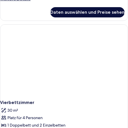
Details
für
Daten auswählen und Preise sehen
Dreibettzimmer
Vierbettzimmer
30 m²
Platz für 4 Personen
1 Doppelbett und 2 Einzelbetten