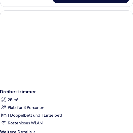
oder
Zweibettzimmer
Dreibettzimmer
25 m²
Platz für 3 Personen
1 Doppelbett und 1 Einzelbett
Kostenloses WLAN
Weitere
Weitere Details