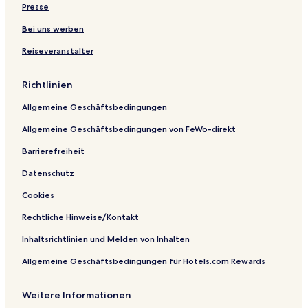
r
d
e
t
a
l
u
Presse
e
o
l
u
s
m
r
h
s
Z
Bei uns werben
e
f
o
A
u
Reiseveranstalter
n
f
m
r
S
L
t
i
Richtlinien
e
n
e
d
Allgemeine Geschäftsbedingungen
n
e
d
Allgemeine Geschäftsbedingungen von FeWo-direkt
a
m
Barrierefreiheit
m
Datenschutz
Cookies
Rechtliche Hinweise/Kontakt
Inhaltsrichtlinien und Melden von Inhalten
Allgemeine Geschäftsbedingungen für Hotels.com Rewards
Weitere Informationen