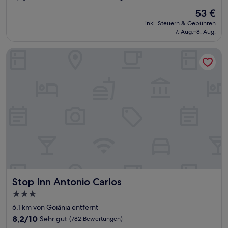
von
Der
53 €
10,
Preis
Wunderbar,
inkl. Steuern & Gebühren
beträgt
7. Aug.–8. Aug.
(908
53 €
Bewertungen)
Stop Inn Antonio Carlos
Stop Inn Antonio Carlos
Stop Inn Antonio Carlos
3.0-
Sterne-
6,1 km von Goiânia entfernt
Unterkunft
8.2
8,2/10
Sehr gut
(782 Bewertungen)
von