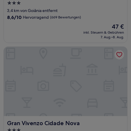
3.0-
Sterne-
3,4 km von Goiânia entfernt
Unterkunft
8.6
8,6/10
Hervorragend
(669 Bewertungen)
von
Der
47 €
10,
Preis
Hervorragend,
inkl. Steuern & Gebühren
beträgt
7. Aug.–8. Aug.
(669
47 €
Bewertungen)
Gran Vivenzo Cidade Nova
Gran Vivenzo Cidade Nova
Gran Vivenzo Cidade Nova
3.0-