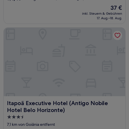
von
Der
37 €
10,
Preis
Außergewöhnlich,
inkl. Steuern & Gebühren
beträgt
17. Aug.–18. Aug.
(55
37 €
Bewertungen)
Itapoã Executive Hotel (Antigo Nobile Hotel Belo Horizonte
Itapoã Executive Hotel (Antigo Nobile Hotel Belo Horizon
Itapoã Executive Hotel (Antigo Nobile
Hotel Belo Horizonte)
3.5-
Sterne-
7,1 km von Goiânia entfernt