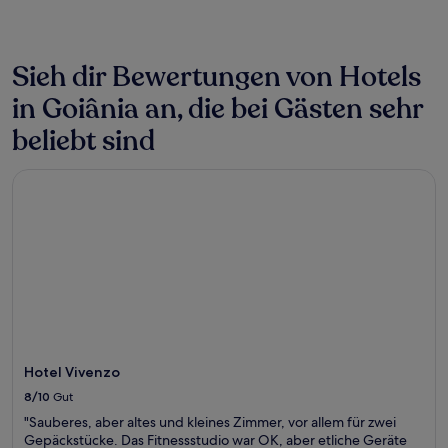
ändern.
Es
können
zusätzliche
Sieh dir Bewertungen von Hotels
Bedingungen
gelten.
in Goiânia an, die bei Gästen sehr
beliebt sind
Hotel Vivenzo
Hotel Vivenzo
8/10
Gut
"Sauberes, aber altes und kleines Zimmer, vor allem für zwei
Gepäckstücke. Das Fitnessstudio war OK, aber etliche Geräte