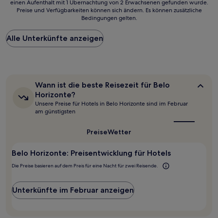
einen Aufenthalt mit 1 Übernachtung von 2 Erwachsenen gefunden wurde.
ist
Preise und Verfügbarkeiten können sich ändern. Es können zusätzliche
der
Bedingungen gelten.
niedrigste
Preis
Alle Unterkünfte anzeigen
pro
Nacht,
der
in
den
letzten
Wann
Wann ist die beste Reisezeit für Belo
24 Stunden
ist
Horizonte?
für
die
Unsere Preise für Hotels in Belo Horizonte sind im Februar
beste
einen
am günstigsten
Reisezeit
Aufenthalt
für
mit
Belo
Preise
Wetter
1 Übernachtung
Horizonte?
von
2 Erwachsenen
Belo Horizonte: Preisentwicklung für Hotels
gefunden
Die Preise basieren auf dem Preis für eine Nacht für zwei Reisende.
wurde.
Preise
und
Unterkünfte im Februar anzeigen
Verfügbarkeiten
können
sich