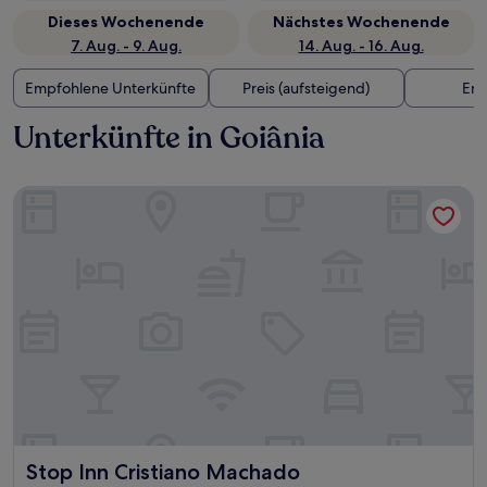
Dieses Wochenende
Nächstes Wochenende
7. Aug. - 9. Aug.
14. Aug. - 16. Aug.
Empfohlene Unterkünfte
Preis (aufsteigend)
Ent
Unterkünfte in Goiânia
Stop Inn Cristiano Machado
Stop Inn Cristiano Machado
Stop Inn Cristiano Machado