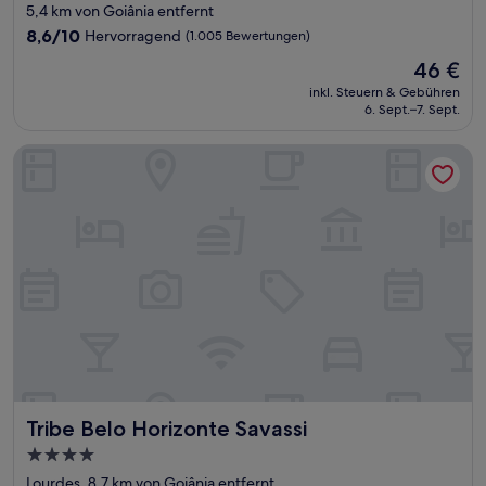
Sterne-
5,4 km von Goiânia entfernt
Unterkunft
8.6
8,6/10
Hervorragend
(1.005 Bewertungen)
von
Der
46 €
10,
Preis
Hervorragend,
inkl. Steuern & Gebühren
beträgt
6. Sept.–7. Sept.
(1.005
46 €
Bewertungen)
Tribe Belo Horizonte Savassi
Tribe Belo Horizonte Savassi
Tribe Belo Horizonte Savassi
4.0-
Sterne-
Lourdes, 8,7 km von Goiânia entfernt