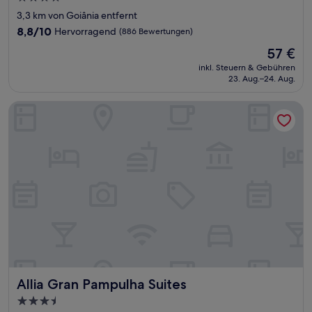
Sterne-
3,3 km von Goiânia entfernt
Unterkunft
8.8
8,8/10
Hervorragend
(886 Bewertungen)
von
Der
57 €
10,
Preis
Hervorragend,
inkl. Steuern & Gebühren
beträgt
23. Aug.–24. Aug.
(886
57 €
Bewertungen)
Allia Gran Pampulha Suites
Allia Gran Pampulha Suites
Allia Gran Pampulha Suites
3.5-