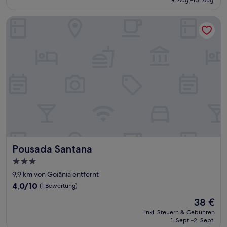
(486
52 €
Bewertungen)
Pousada Santana
Pousada Santana
Pousada Santana
3.0-
Sterne-
9,9 km von Goiânia entfernt
Unterkunft
4.0
4,0/10
(1 Bewertung)
von
Der
38 €
10,
Preis
(1
inkl. Steuern & Gebühren
beträgt
1. Sept.–2. Sept.
Bewertung)