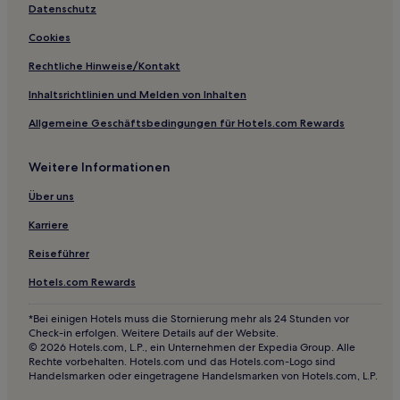
Schöne Aussicht: Hotels
Datenschutz
São Miguel: Hotels
Cookies
Contagem Hotels
Rechtliche Hinweise/Kontakt
Candeias: Hotels
Inhaltsrichtlinien und Melden von Inhalten
Antônio Pereira: Hotels
Allgemeine Geschäftsbedingungen für Hotels.com Rewards
Günstige in Governador Valadares
Weitere Informationen
Familien in Belo Horizonte
Hotels mit Parkplatz in Belo Horizonte
Über uns
Hotels mit inbegriffenem Frühstück in Belo Horizonte
Karriere
Hotels mit inbegriffenem Frühstück nahe Lagoa da
Reiseführer
Pampulha
Hotels.com Rewards
Familien in Tiradentes
Haustierfreundliche in Tiradentes
*Bei einigen Hotels muss die Stornierung mehr als 24 Stunden vor
Check-in erfolgen. Weitere Details auf der Website.
Günstige in Tiradentes
© 2026 Hotels.com, L.P., ein Unternehmen der Expedia Group. Alle
Rechte vorbehalten. Hotels.com und das Hotels.com-Logo sind
Hotels mit Pool in Tiradentes
Handelsmarken oder eingetragene Handelsmarken von Hotels.com, L.P.
Hotels mit Parkplatz in Uba