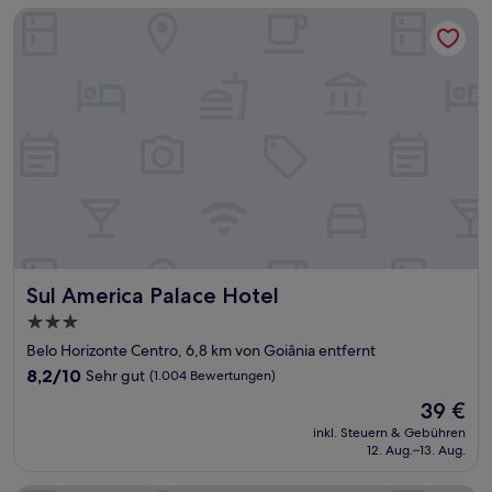
Bewertungen)
Sul America Palace Hotel
Sul America Palace Hotel
Sul America Palace Hotel
3.0-
Sterne-
Belo Horizonte Centro, 6,8 km von Goiânia entfernt
Unterkunft
8.2
8,2/10
Sehr gut
(1.004 Bewertungen)
von
Der
39 €
10,
Preis
Sehr
inkl. Steuern & Gebühren
beträgt
12. Aug.–13. Aug.
gut,
39 €
(1.004