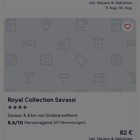
Preis
Wunderbar,
inkl. Steuern & Gebühren
beträgt
9. Aug.–10. Aug.
(1.919
43 €
Bewertungen)
Royal Collection Savassi
Royal Collection Savassi
Royal Collection Savassi
4.0-
Sterne-
Savassi, 8,4 km von Goiânia entfernt
Unterkunft
8.6
8,6/10
Hervorragend
(677 Bewertungen)
von
Der
82 €
10,
Preis
Hervorragend,
inkl. Steuern & Gebühren