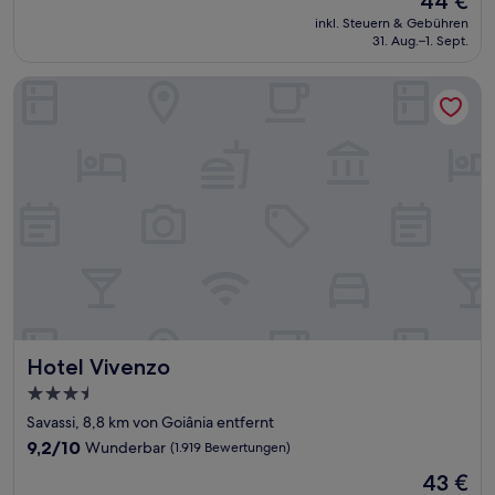
44 €
10,
Preis
Hervorragend,
inkl. Steuern & Gebühren
beträgt
31. Aug.–1. Sept.
(1.232
44 €
Bewertungen)
Hotel Vivenzo
Hotel Vivenzo
Hotel Vivenzo
3.5-
Sterne-
Savassi, 8,8 km von Goiânia entfernt
Unterkunft
9.2
9,2/10
Wunderbar
(1.919 Bewertungen)
von
Der
43 €
10,