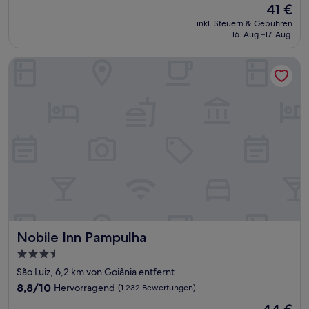
Der
41 €
10,
Preis
Sehr
inkl. Steuern & Gebühren
beträgt
16. Aug.–17. Aug.
gut,
41 €
(782
Bewertungen)
Nobile Inn Pampulha
Nobile Inn Pampulha
Nobile Inn Pampulha
3.5-
Sterne-
São Luiz, 6,2 km von Goiânia entfernt
Unterkunft
8.8
8,8/10
Hervorragend
(1.232 Bewertungen)
von
Der