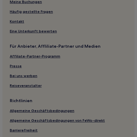
Salomé: Hotels
Meine Buchungen
Vila Átila de Paiva: Hotels
Häufig gestellte Fragen
Santa Catarina: Hotels
Kontakt
Linda Vista: Hotels
Eine Unterkunft bewerten
Jonas Veiga: Hotels
Für Anbieter, Affliliate-Partner und Medien
Ipê: Hotels
Affiliate-Partner-Programm
Alto Barroca: Hotels
Vila Real 2a Seção: Hotels
Presse
Central Park: Hotels
Bei uns werben
Neue Aussicht: Hotels
Reiseveranstalter
Juatuba Hotels
Richtlinien
Hotels nahe Kirche Nossa Senhora do Pilar
Allgemeine Geschäftsbedingungen
Industrial Santa Rita: Hotels
Allgemeine Geschäftsbedingungen von FeWo-direkt
Amazonas 2. Abschnitt: Hotels
São Miguel: Hotels
Barrierefreiheit