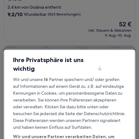
Sterne-
3,4 km von Goiânia entfernt
Unterkunft
9.2
9,2/10
Wunderbar
(863 Bewertungen)
von
Der
52 €
10,
Preis
Wunderbar,
inkl. Steuern & Gebühren
beträgt
9. Aug.–10. Aug.
(863
52 €
Bewertungen)
Ouro Minas Hotel Belo Horizonte, Dolce by Wyndham
Ihre Privatsphäre ist uns
wichtig
Wir und unsere
16
Partner speichern und/ oder greifen
auf Informationen auf einem Gerät zu, z.B. auf eindeutige
Kennungen in Cookies, um personenbezogene Daten zu
verarbeiten. Sie können Ihre Präferenzen akzeptieren
oder verwalten. Klicken Sie dazu bitte unten oder
besuchen Sie jederzeit die Seite der Datenschutzrichtlinie.
Diese Präferenzen werden unseren Partnern signalisiert
Ouro Minas Hotel Belo Horizonte, Dolce by Wyndham
Ouro Minas Hotel Belo Horizonte, Dolce by
und haben keinen Einfluss auf Surfdaten.
Wyndham
Wir und unsere Partner verarbeiten Daten, um