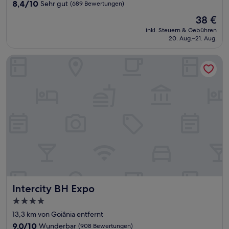
Unterkunft
8.4
8,4/10
Sehr gut
(689 Bewertungen)
von
Der
38 €
10,
Preis
Sehr
inkl. Steuern & Gebühren
beträgt
20. Aug.–21. Aug.
gut,
38 €
(689
Bewertungen)
Intercity BH Expo
Intercity BH Expo
Intercity BH Expo
4.0-
Sterne-
13,3 km von Goiânia entfernt
Unterkunft
9.0
9,0/10
Wunderbar
(908 Bewertungen)