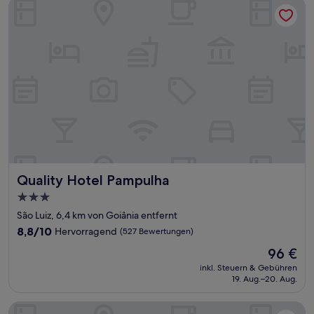
Bewertungen)
Quality Hotel Pampulha
Quality Hotel Pampulha
Quality Hotel Pampulha
3.0-
Sterne-
São Luiz, 6,4 km von Goiânia entfernt
Unterkunft
8.8
8,8/10
Hervorragend
(527 Bewertungen)
von
Der
96 €
10,
Preis
Hervorragend,
inkl. Steuern & Gebühren
beträgt
19. Aug.–20. Aug.
(527
96 €
Bewertungen)
Novotel Belo Horizonte Savassi