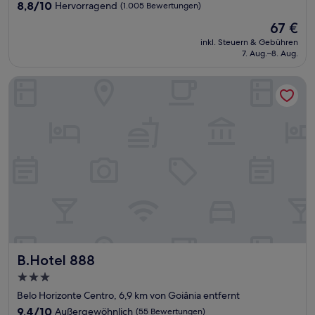
Unterkunft
8.8
8,8/10
Hervorragend
(1.005 Bewertungen)
von
Der
67 €
10,
Preis
Hervorragend,
inkl. Steuern & Gebühren
beträgt
7. Aug.–8. Aug.
(1.005
67 €
Bewertungen)
B.Hotel 888
B.Hotel 888
B.Hotel 888
3.0-
Sterne-
Belo Horizonte Centro, 6,9 km von Goiânia entfernt
Unterkunft
9.4
9,4/10
Außergewöhnlich
(55 Bewertungen)