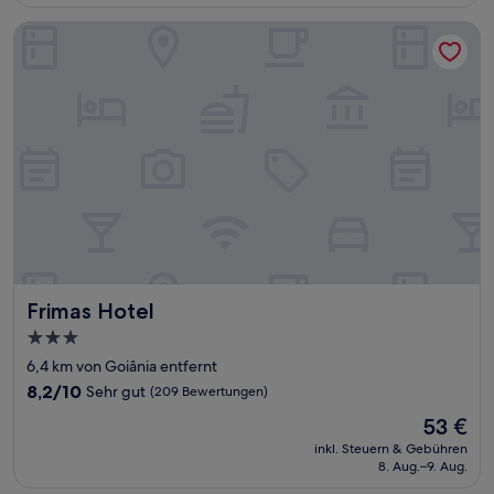
38 €
Frimas Hotel
Frimas Hotel
Frimas Hotel
3.0-
Sterne-
6,4 km von Goiânia entfernt
Unterkunft
8.2
8,2/10
Sehr gut
(209 Bewertungen)
von
Der
53 €
10,
Preis
Sehr
inkl. Steuern & Gebühren
beträgt
8. Aug.–9. Aug.
gut,
53 €
(209