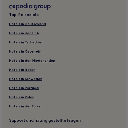
Pousadas in Barbacena
3-Sterne-Hotels in Varginha
Top-Reiseziele
3-Sterne-Hotels in Ouro Preto
Hotels in Deutschland
2-Sterne-Hotels in Belo Horizonte
Hotels in den USA
3-Sterne-Hotels in Stadtstrand Lagoa da Prata
Hotels in Tschechien
Vista Alegre 2a Seção: Hotels
Hotels in Österreich
Lago Azul 1a Seção: Hotels
Hotels in den Niederlanden
Altamira Hotels
Sidon: Hotels
Hotels in Italien
Hotels nahe Praça Tiradentes
Hotels in Schweden
Cachoeira do Campo: Hotels
Hotels in Portugal
Ibirité Centro: Hotels
Hotels in Polen
Belmonte: Hotels
Hotels in der Türkei
Santo Antônio do Leite: Hotels
Support und häufig gestellte Fragen
Amarantina: Hotels