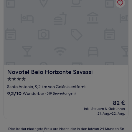
Novotel Belo Horizonte Savassi
Novotel Belo Horizonte Savassi
4.0-
Sterne-
Santo Antonio, 9,2 km von Goiânia entfernt
Unterkunft
9.2
9,2/10
Wunderbar
(519 Bewertungen)
von
Der
82 €
10,
Preis
Wunderbar,
inkl. Steuern & Gebühren
beträgt
21. Aug.–22. Aug.
(519
82 €
Bewertungen)
Dies
Dies ist der niedrigste Preis pro Nacht, der in den letzten 24 Stunden für