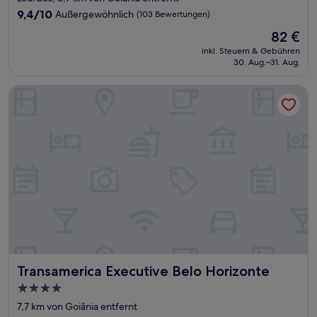
Unterkunft
9.4
9,4/10
Außergewöhnlich
(103 Bewertungen)
von
Der
82 €
10,
Preis
Außergewöhnlich,
inkl. Steuern & Gebühren
beträgt
30. Aug.–31. Aug.
(103
82 €
Bewertungen)
Transamerica Executive Belo Horizonte
Transamerica Executive Belo Horizonte
Transamerica Executive Belo Horizonte
4.0-
Sterne-
7,7 km von Goiânia entfernt