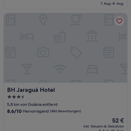
beträgt
7. Aug.–8. Aug.
(677
82 €
Bewertungen)
BH Jaraguá Hotel
BH Jaraguá Hotel
BH Jaraguá Hotel
3.5-
Sterne-
5,8 km von Goiânia entfernt
Unterkunft
8.6
8,6/10
Hervorragend
(486 Bewertungen)
von
Der
52 €
10,
Preis
Hervorragend,
inkl. Steuern & Gebühren
beträgt
9. Aug.–10. Aug.