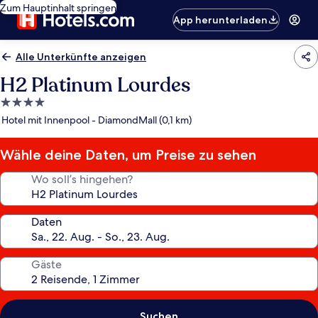
Zum Hauptinhalt springen
App herunterladen
Alle Unterkünfte anzeigen
H2 Platinum Lourdes
4.0-
Sterne-
Hotel mit Innenpool - DiamondMall (0,1 km)
Unterkunft
Wähle deine Daten, um Preise zu sehen
Wo soll’s hingehen?
Daten
Gäste
Suchen