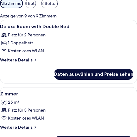
Verfügbare
Alle Zimmer
1 Bett
2 Betten
Filter
für
Anzeige von 9 von 9 Zimmern
Zimmer
Alle
Ein Hotelzimmer mit einem Bett, Nach
9
Deluxe Room with Double Bed
Fotos
Platz für 2 Personen
für
1 Doppelbett
Deluxe
Room
Kostenloses WLAN
with
Weitere
Weitere Details
Double
Details
für
Bed
Daten auswählen und Preise sehen
Deluxe
anzeigen
Room
with
Alle
Minibar, Zimmersafe, Schreibtisch, V
6
Double
Zimmer
Fotos
Bed
25 m²
für
Platz für 3 Personen
Zimmer
anzeigen
Kostenloses WLAN
Weitere
Weitere Details
Details