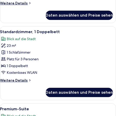
Weitere
Weitere Details
Details
für
Daten auswählen und Preise sehen
Standardzimmer,
2 Einzelbetten
Alle
Ein Hotelzimmer mit Bett, Nachttisch,
6
Standardzimmer, 1 Doppelbett
Fotos
Blick auf die Stadt
für
23 m²
Standardzimmer,
1
1 Schlafzimmer
Doppelbett
Platz für 3 Personen
anzeigen
1 Doppelbett
Kostenloses WLAN
Weitere
Weitere Details
Details
für
Daten auswählen und Preise sehen
Standardzimmer,
1
Doppelbett
Alle
Eine moderne Küche mit Kühlschrank, 
10
Premium-Suite
Fotos