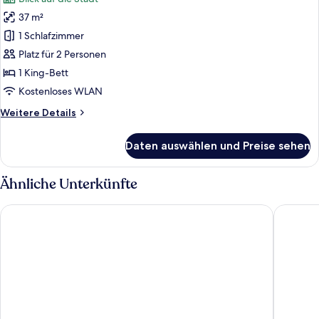
für
37 m²
Doppelzimmer
anzeigen
1 Schlafzimmer
Platz für 2 Personen
1 King-Bett
Kostenloses WLAN
Weitere
Weitere Details
Details
für
Daten auswählen und Preise sehen
Doppelzimmer
Ähnliche Unterkünfte
Hilton Garden Inn Belo Horizonte, Brazil
Ouro Min