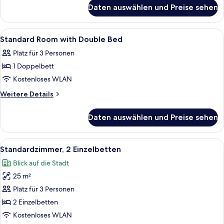
für
Daten auswählen und Preise sehen
Zimmer
Alle
Ein Hotelzimmer mit Bett, Nachttisch
4
Standard Room with Double Bed
Fotos
Platz für 3 Personen
für
1 Doppelbett
Standard
Room
Kostenloses WLAN
with
Weitere
Weitere Details
Double
Details
für
Bed
Daten auswählen und Preise sehen
Standard
anzeigen
Room
with
Alle
Ein Hotelzimmer mit zwei Betten, ein
5
Double
Standardzimmer, 2 Einzelbetten
Fotos
Bed
Blick auf die Stadt
für
25 m²
Standardzimmer,
2 Einzelbetten
Platz für 3 Personen
anzeigen
2 Einzelbetten
Kostenloses WLAN