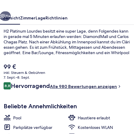
rück
Weiter
71+
Übersicht
Zimmer
Lage
Richtlinien
H2 Platinum Lourdes besitzt eine super Lage, denn Folgendes kann
in gerade mal 5 Minuten erlaufen werden: DiamondMall und Carlos
Chagas Platz. Nach einer Abkühlung im Innenpool kannst du im Clári
essen gehen. Es ist zum Frühstück, Mittagessen und Abendessen
geöffnet. Eine Bar/Lounge, Fitnessmöglichkeiten und ein Whirlpool
gehören ebenfalls zum Angebot.
Der
99 €
aktuelle
inkl. Steuern & Gebühren
Preis
7. Sept.–8. Sept.
Fassade der Unterkunft
beträgt
Bewertungen
Hervorragend
8,8
Alle 980 Bewertungen anzeigen
99 €.
8,8 von 10.
Beliebte Annehmlichkeiten
Pool
Haustiere erlaubt
Parkplätze verfügbar
Kostenloses WLAN