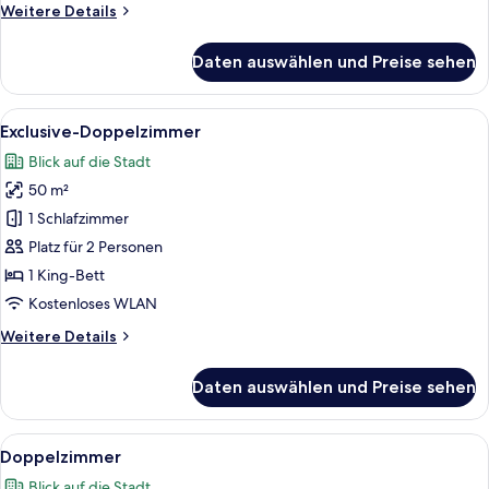
Weitere
Weitere Details
Details
für
Daten auswählen und Preise sehen
Deluxe-
Zimmer,
1
Alle
Ein modernes Hotelzimmer mit einem 
11
Doppelbett
Exclusive-Doppelzimmer
Fotos
Blick auf die Stadt
für
50 m²
Exclusive-
Doppelzimmer
1 Schlafzimmer
anzeigen
Platz für 2 Personen
1 King-Bett
Kostenloses WLAN
Weitere
Weitere Details
Details
für
Daten auswählen und Preise sehen
Exclusive-
Doppelzimmer
Alle
Ein modernes Hotelzimmer mit einem 
3
Doppelzimmer
Fotos
Blick auf die Stadt