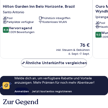
Hilton
Ouro
Hilton Garden Inn Belo Horizonte, Brazil
Ouro M
Garden
Minas
Wynd
Santo Antonio
Inn
Hotel
Ipiranga
Pool
Frühstück inbegriffen
Belo
Belo
Parkplätze verfügbar
Kostenloses WLAN
Horizonte,
Horizont
Pool
Hausti
Brazil
Dolce
8.8
Hervorragend
8,8
Santo
by
von
1.009 Bewertungen
9.0
Wun
9,0
Antonio
Wyndh
10,
von
1.00
Ipiranga
Hervorragend,
10,
Der
76 €
1.009
Wunder
Preis
Bewertungen
1.009
inkl. Steuern & Gebühren
beträgt
6. Sept.–7. Sept.
Bewert
76 €
Ähnliche Unterkünfte vergleichen
Melde dich an, um verfügbare Rabatte und Vorteile
anzuzeigen. Mehr Prämien für noch mehr Abenteuer!
Anmelden
Jetzt kostenlos registrieren
Zur Gegend