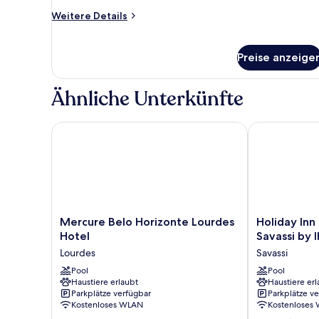
Doppelbett
Weitere
Weitere Details
anzeigen
Details
für
Executive-
Preise anzeige
Suite,
1
Doppelbett
Ähnliche Unterkünfte
Mercure Belo Horizonte Lourdes Hotel
Holiday Inn B
Mercure
Holiday
Mercure Belo Horizonte Lourdes
Holiday Inn
Belo
Inn
Hotel
Savassi by 
Horizonte
Belo
Lourdes
Savassi
Lourdes
Horizonte
Hotel
Pool
Savassi
Pool
Haustiere erlaubt
Haustiere erl
Lourdes
by
Parkplätze verfügbar
Parkplätze v
IHG
Kostenloses WLAN
Kostenloses
Savassi