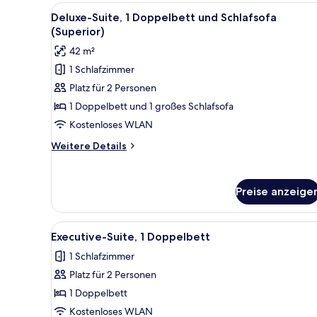
1
Alle
Ein modernes Zimmer mit Holz
7
Queen-
Deluxe-Suite, 1 Doppelbett und Schlafsofa
Fotos
Bett
(Superior)
für
42 m²
Deluxe-
1 Schlafzimmer
Suite,
Platz für 2 Personen
1 Doppelbett
und
1 Doppelbett und 1 großes Schlafsofa
Schlafsofa
Kostenloses WLAN
(Superior)
Weitere
Weitere Details
anzeigen
Details
für
Deluxe-
Preise anzeige
Suite,
1 Doppelbett
und
Alle
Executive-Suite, 1 Doppelbett 
6
Schlafsofa
Executive-Suite, 1 Doppelbett
Fotos
(Superior)
1 Schlafzimmer
für
Platz für 2 Personen
Executive-
Suite,
1 Doppelbett
1
Kostenloses WLAN