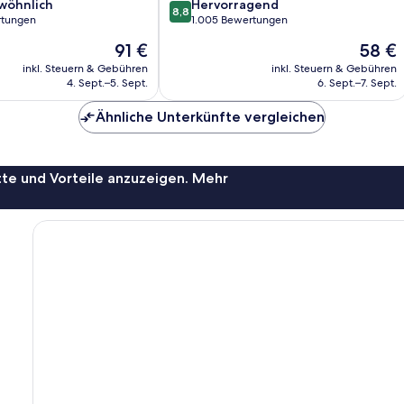
8.8
wöhnlich
Hervorragend
8,8
von
rtungen
1.005 Bewertungen
10,
Der
Der
91 €
58 €
ich,
Hervorragend,
Preis
Preis
1.005
inkl. Steuern & Gebühren
inkl. Steuern & Gebühren
beträgt
beträgt
4. Sept.–5. Sept.
6. Sept.–7. Sept.
Bewertungen
91 €
58 €
Ähnliche Unterkünfte vergleichen
te und Vorteile anzuzeigen. Mehr