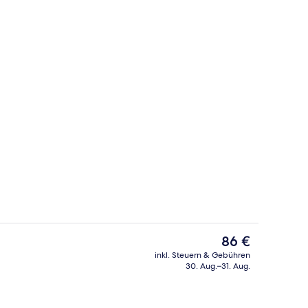
io
Außenbereich
Der
86 €
aktuelle
inkl. Steuern & Gebühren
Preis
30. Aug.–31. Aug.
ich
Außenpool, Liegestühle
beträgt
86 €.