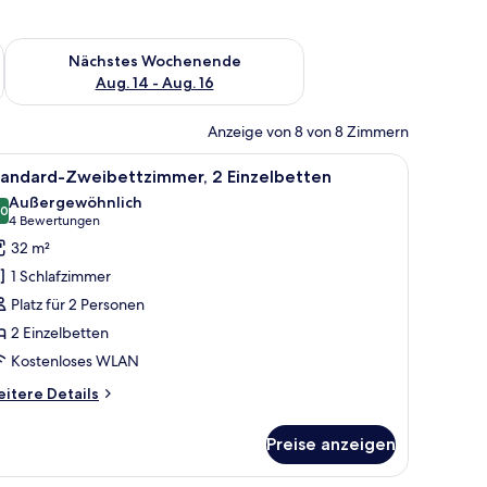
es Wochenende, Aug. 7 - Aug. 9.
Überprüfe die Verfügbarkeit für nächstes Wochenende, Aug. 1
Nächstes Wochenende
Aug. 14 - Aug. 16
Anzeige von 8 von 8 Zimmern
ertige Bettwaren, Minibar, Zimmersafe, schallisolierte Zimmer
le
Hochwertige Bettwaren, Minibar, Zimmersafe, 
5
tandard-Zweibettzimmer, 2 Einzelbetten
otos
Außergewöhnlich
ür
,0
10,0 von 10
(4
4 Bewertungen
tandard-
Bewertungen)
32 m²
weibettzimmer,
1 Schlafzimmer
 Einzelbetten
Platz für 2 Personen
nzeigen
2 Einzelbetten
Kostenloses WLAN
itere
itere Details
tails
r
Preise anzeigen
andard-
eibettzimmer,