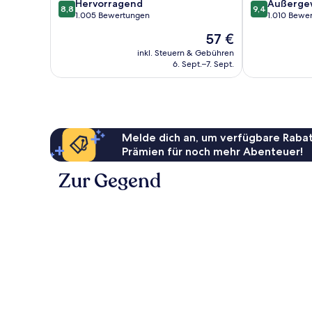
8.8
9.4
Hervorragend
Außerge
8,8
9,4
von
von
1.005 Bewertungen
1.010 Bewe
10,
10,
Der
57 €
Hervorragend,
Außergewöhnl
Preis
1.005
1.010
inkl. Steuern & Gebühren
beträgt
6. Sept.–7. Sept.
Bewertungen
Bewertungen
57 €
Melde dich an, um verfügbare Rabat
Prämien für noch mehr Abenteuer!
Zur Gegend