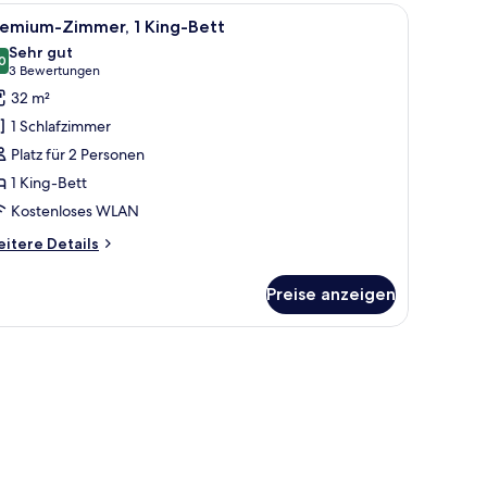
Einzelbetten
g.
rsafe, schallisolierte Zimmer
le
Ein modernes Hotelzimmer mit einem großen Be
5
remium-Zimmer, 1 King-Bett
otos
Sehr gut
ür
0
8,0 von 10
(3
3 Bewertungen
remium-
Bewertungen)
32 m²
immer,
1 Schlafzimmer
King-
Platz für 2 Personen
ett
1 King-Bett
nzeigen
Kostenloses WLAN
itere
itere Details
tails
r
Preise anzeigen
emium-
mmer,
King-
rsafe, schallisolierte Zimmer
tt