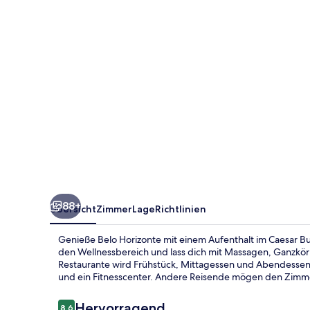
Belvedere
Managed
by
Mercure
88+
Übersicht
Zimmer
Lage
Richtlinien
Genieße Belo Horizonte mit einem Aufenthalt im Caesar 
den Wellnessbereich und lass dich mit Massagen, Ganzkö
Restaurante wird Frühstück, Mittagessen und Abendessen 
und ein Fitnesscenter. Andere Reisende mögen den Zimme
Bewertungen
Hervorragend
8,6