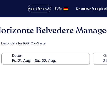
•
App öffnen
EUR
Unterkunft registr
Horizonte Belvedere Manage
l, besonders für LGBTQ+-Gäste
Daten
G