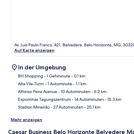
Av. Luis Paulo Franco, 421, Belvedere, Belo Horizonte, MG, 303
Auf Karte anzeigen
In der Umgebung
BH Shopping
- 1 Gehminute
- 0.1 km
Alta Vila-Turm
- 1 Autominute
- 1.1 km
Kar
Alfonso Pena Avenue
- 10 Autominuten
- 6.2 km
Expominas Tagungszentrum
- 14 Autominuten
- 15.3 km
Stadion Mineirão
- 27 Autominuten
- 25.1 km
Mehr anzeigen
Caesar Business Belo Horizonte Belvedere 