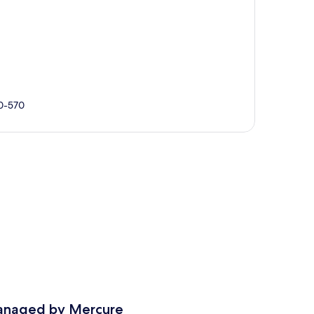
20-570
te
Managed by Mercure