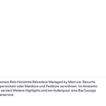
Terrasse/Pat
Business Belo Horizonte Belvedere Managed by Mercure. Besuche
rperwickeln oder Maniküre und Pediküre verwöhnen. Im Amaranto
serviert.Weitere Highlights sind ein Außenpool, eine Bar/Lounge
Tagungsbere
rservice.