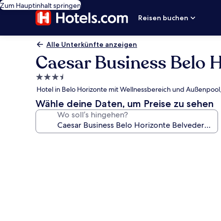
Zum Hauptinhalt springen
Reisen buchen
Alle Unterkünfte anzeigen
Caesar Business Belo 
3.5-
Sterne-
Hotel in Belo Horizonte mit Wellnessbereich und Außenpoo
Unterkunft
Wähle deine Daten, um Preise zu sehen
Wo soll’s hingehen?
Fotogalerie
von
Caesar
Business
Belo
Horizonte