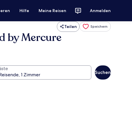
ieren
Hilfe
Meine Reisen
Anmelden
Teilen
Speichern
d by Mercure
äste
Suchen