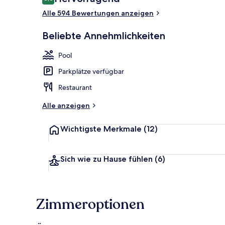
8,6 von 10.
Alle 594 Bewertungen anzeigen
Frühstück, M
Beliebte Annehmlichkeiten
Pool
Parkplätze verfügbar
Restaurant
Alle anzeigen
Wichtigste Merkmale
(12)
Sich wie zu Hause fühlen
(6)
Zimmeroptionen