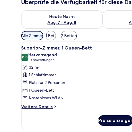
Überprüfe die Verfügbarkeit für diese D
Überprüfe die Verfügbarkeit für heute Nacht, Aug. 7
Überprüfe die
Heute Nacht
Aug. 7 - Aug. 8
A
Verfügbare
Alle Zimmer
1 Bett
2 Betten
Filter
Alle
Ein modernes Schlafzimmer mit
für
4
Superior-Zimmer, 1 Queen-Bett
Fotos
Zimmer
Hervorragend
für
8,8
8,8 von 10
(10
10 Bewertungen
Superior-
Bewertungen)
32 m²
Zimmer,
1 Schlafzimmer
1
Platz für 2 Personen
Queen-
1 Queen-Bett
Bett
Kostenloses WLAN
anzeigen
Weitere
Weitere Details
Details
für
Preise anzeige
Superior-
Zimmer,