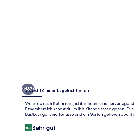
67+
Übersicht
Zimmer
Lage
Richtlinien
Wenn du nach Betim reist, ist ibis Betim eine hervorrag
Fitnessbereich kannst du im Ibis Kitchen essen gehen. Es 
Bar/Lounge, eine Terrasse und ein Garten gehören ebenfa
Bewertungen
Sehr gut
8,4
8,4 von 10.