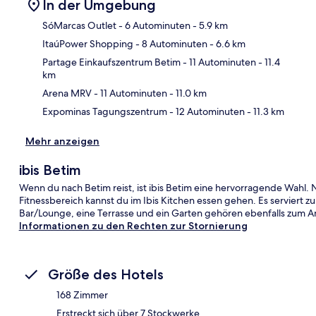
In der Umgebung
SóMarcas Outlet
- 6 Autominuten
- 5.9 km
ItaúPower Shopping
- 8 Autominuten
- 6.6 km
Kar
Partage Einkaufszentrum Betim
- 11 Autominuten
- 11.4
km
Arena MRV
- 11 Autominuten
- 11.0 km
Expominas Tagungszentrum
- 12 Autominuten
- 11.3 km
Mehr anzeigen
ibis Betim
Wenn du nach Betim reist, ist ibis Betim eine hervorragende Wahl
Fitnessbereich kannst du im Ibis Kitchen essen gehen. Es serviert 
Bar/Lounge, eine Terrasse und ein Garten gehören ebenfalls zum 
Informationen zu den Rechten zur Stornierung
Größe des Hotels
168 Zimmer
Erstreckt sich über 7 Stockwerke