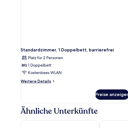
Standardzimmer, 1 Doppelbett, barrierefrei
Platz für 2 Personen
1 Doppelbett
Kostenloses WLAN
Weitere
Weitere Details
Details
für
Preise anzeige
Standardzimmer,
1
Doppelbett,
Ähnliche Unterkünfte
barrierefrei
Go inn Betim
Hotel Abba