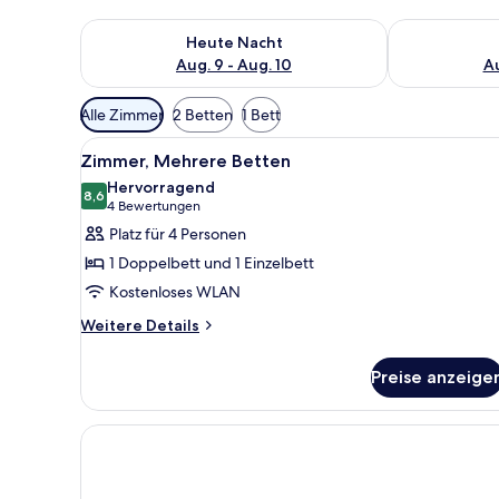
Überprüfe die Verfügbarkeit für heute Nacht, Aug. 9
Überprüfe die
Heute Nacht
Aug. 9 - Aug. 10
Au
Verfügbare
Alle Zimmer
2 Betten
1 Bett
Filter
Alle
Ein Hotelzimmer mit einem höl
für
7
Zimmer, Mehrere Betten
Fotos
Zimmer
Hervorragend
für
8,6
8,6 von 10
(4
4 Bewertungen
Zimmer,
Bewertungen)
Platz für 4 Personen
Mehrere
1 Doppelbett und 1 Einzelbett
Betten
Kostenloses WLAN
anzeigen
Weitere
Weitere Details
Details
für
Preise anzeige
Zimmer,
Mehrere
Betten