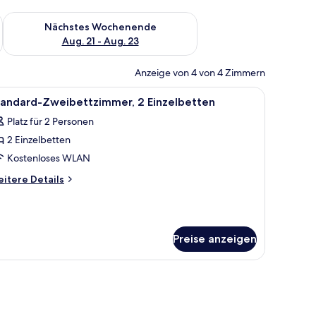
es Wochenende, Aug. 14 - Aug. 16.
Überprüfe die Verfügbarkeit für nächstes Wochenende, Aug. 2
Nächstes Wochenende
Aug. 21 - Aug. 23
Anzeige von 4 von 4 Zimmern
nd einem Holztisch mit Telefon und Notizblock.
Schreibtisch, Stuhl und Fernseher.
le
Ein Hotelzimmer mit zwei Betten, einem Schre
5
tandard-Zweibettzimmer, 2 Einzelbetten
otos
Platz für 2 Personen
ür
2 Einzelbetten
tandard-
weibettzimmer,
Kostenloses WLAN
 Einzelbetten
itere
itere Details
nzeigen
tails
r
andard-
eibettzimmer,
Preise anzeigen
Einzelbetten