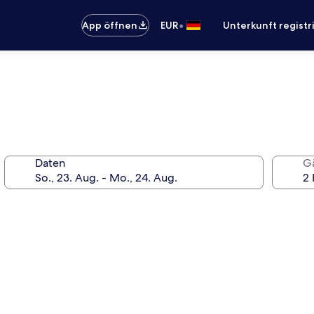
•
App öffnen
EUR
Unterkunft registr
Daten
G