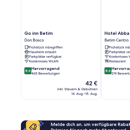
Go
Hotel
Go inn Betim
Hotel Abba
inn
Abba
Don Bosco
Betim Centro
Betim
Betim
Frühstück inbegriffen
Frühstück inb
Don
Centro
Haustiere erlaubt
Parkplätze v
Bosco
Parkplätze verfügbar
Kostenloses
Kostenloses WLAN
Restaurant
8.6
8.6
Hervorragend
Hervorr
8,6
8,6
von
von
465 Bewertungen
219 Bewert
10,
10,
Der
42 €
Hervorragend,
Hervorragend
Preis
465
219
inkl. Steuern & Gebühren
beträgt
14. Aug.–15. Aug.
Bewertungen
Bewertungen
42 €
Melde dich an, um verfügbare Rabat