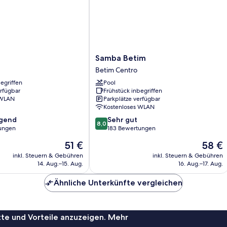
Samba
Samba Betim
Betim
Betim Centro
Betim
egriffen
Pool
Centro
erfügbar
Frühstück inbegriffen
 WLAN
Parkplätze verfügbar
Kostenloses WLAN
8.0
agend
Sehr gut
8,0
von
ungen
183 Bewertungen
10,
Der
Der
51 €
58 €
,
Sehr
Preis
Preis
gut,
inkl. Steuern & Gebühren
inkl. Steuern & Gebühren
beträgt
beträgt
14. Aug.–15. Aug.
16. Aug.–17. Aug.
183
51 €
58 €
Bewertungen
Ähnliche Unterkünfte vergleichen
te und Vorteile anzuzeigen. Mehr