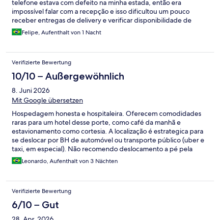
telefone estava com defeito na minha estada, então era
impossível falar com a recepção e isso dificultou um pouco
receber entregas de delivery e verificar disponibilidade de
checkout tardio.
Felipe, Aufenthalt von 1 Nacht
Verifizierte Bewertung
10/10 – Außergewöhnlich
8. Juni 2026
Mit Google übersetzen
Hospedagem honesta e hospitaleira. Oferecem comodidades
raras para um hotel desse porte, como café da manhã e
estavionamento como cortesia. A localização é estrategica para
se deslocar por BH de automóvel ou transporte público (uber e
taxi, em especial). Não recomendo deslocamento a pé pela
região.
Leonardo, Aufenthalt von 3 Nächten
Verifizierte Bewertung
6/10 – Gut
28. Apr. 2026