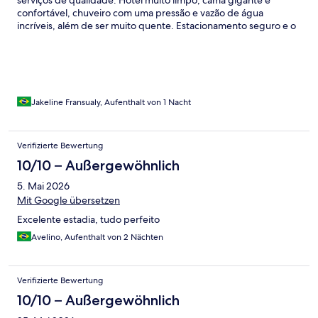
serviços de qualidade. Hotel muito limpo, cama gigante e
confortável, chuveiro com uma pressão e vazão de água
incríveis, além de ser muito quente. Estacionamento seguro e o
que dizer do café da manhã, simplesmente delicioso e farto.
Voltarei com certeza😍.
Jakeline Fransualy, Aufenthalt von 1 Nacht
Verifizierte Bewertung
10/10 – Außergewöhnlich
5. Mai 2026
Mit Google übersetzen
Excelente estadia, tudo perfeito
Avelino, Aufenthalt von 2 Nächten
Verifizierte Bewertung
10/10 – Außergewöhnlich