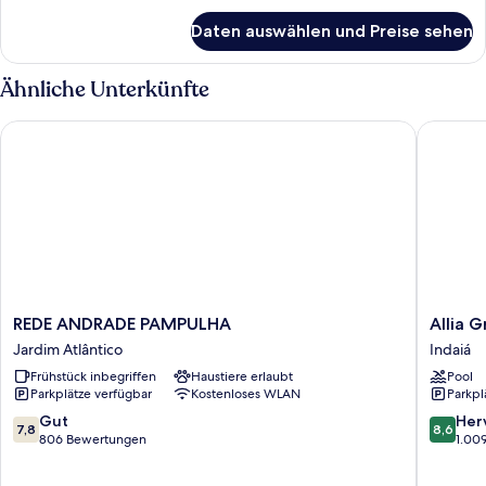
für
Daten auswählen und Preise sehen
Disability
Double
Room
Ähnliche Unterkünfte
REDE ANDRADE PAMPULHA
Allia Gr
REDE
Allia
REDE ANDRADE PAMPULHA
Allia 
ANDRADE
Gran
Jardim Atlântico
Indaiá
PAMPULHA
Pampul
Frühstück inbegriffen
Haustiere erlaubt
Pool
Jardim
Suites
Parkplätze verfügbar
Kostenloses WLAN
Parkpl
Atlântico
Indaiá
7.8
8.6
Gut
Her
7,8
8,6
von
von
806 Bewertungen
1.00
10,
10,
Gut,
Hervorr