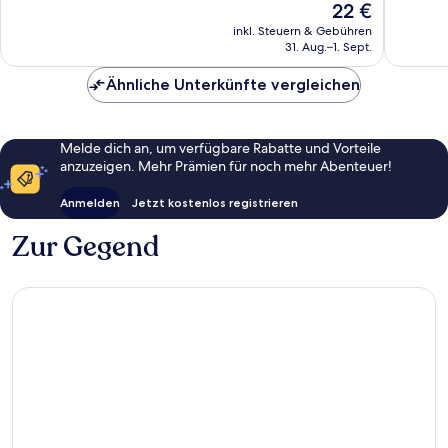
Der
22 €
806
1.009
Preis
Bewertungen
Bewert
inkl. Steuern & Gebühren
beträgt
31. Aug.–1. Sept.
22 €
Ähnliche Unterkünfte vergleichen
Melde dich an, um verfügbare Rabatte und Vorteile
anzuzeigen. Mehr Prämien für noch mehr Abenteuer!
Anmelden
Jetzt kostenlos registrieren
Zur Gegend