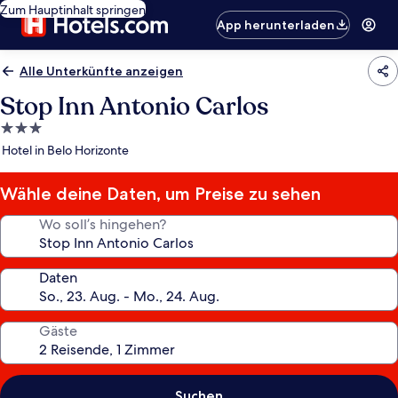
Zum Hauptinhalt springen
App herunterladen
Alle Unterkünfte anzeigen
Stop Inn Antonio Carlos
3.0-
Sterne-
Hotel in Belo Horizonte
Unterkunft
Wähle deine Daten, um Preise zu sehen
Wo soll’s hingehen?
Daten
Gäste
Suchen