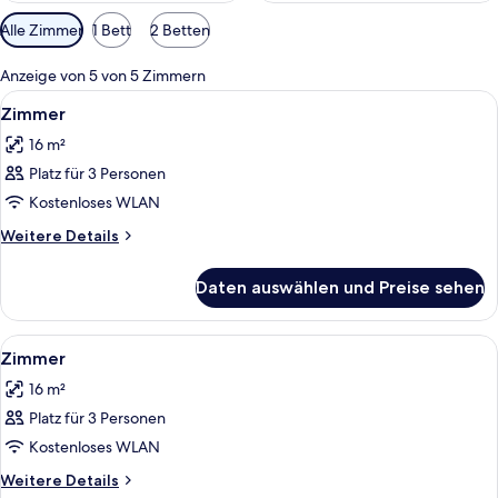
Verfügbare
Alle Zimmer
1 Bett
2 Betten
Filter
für
Anzeige von 5 von 5 Zimmern
Zimmer
Alle
Schreibtisch, kostenloses WLAN, Bett
7
Zimmer
Fotos
16 m²
für
Platz für 3 Personen
Zimmer
anzeigen
Kostenloses WLAN
Weitere
Weitere Details
Details
für
Daten auswählen und Preise sehen
Zimmer
Alle
Schreibtisch, kostenloses WLAN, Bett
9
Zimmer
Fotos
16 m²
für
Platz für 3 Personen
Zimmer
anzeigen
Kostenloses WLAN
Weitere
Weitere Details