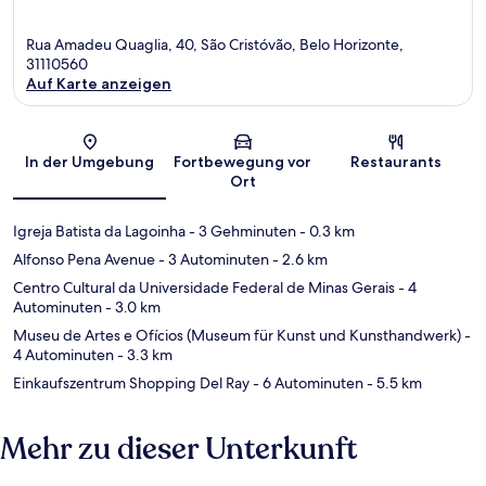
Rua Amadeu Quaglia, 40, São Cristóvão, Belo Horizonte,
31110560
Auf Karte anzeigen
Karte
In der Umgebung
Fortbewegung vor
Restaurants
Ort
Igreja Batista da Lagoinha
- 3 Gehminuten
- 0.3 km
Alfonso Pena Avenue
- 3 Autominuten
- 2.6 km
Centro Cultural da Universidade Federal de Minas Gerais
- 4
Autominuten
- 3.0 km
Museu de Artes e Ofícios (Museum für Kunst und Kunsthandwerk)
-
4 Autominuten
- 3.3 km
Einkaufszentrum Shopping Del Ray
- 6 Autominuten
- 5.5 km
Mehr zu dieser Unterkunft