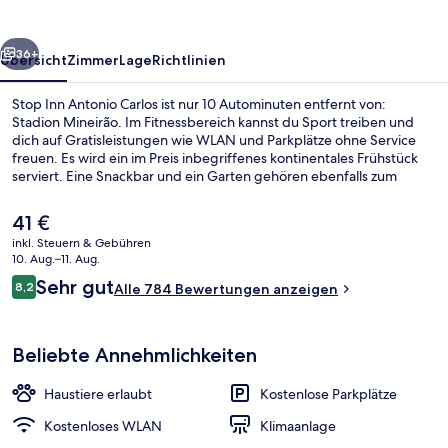
rück
Weiter
36+
Übersicht
Zimmer
Lage
Richtlinien
Stop Inn Antonio Carlos ist nur 10 Autominuten entfernt von:
Stadion Mineirão. Im Fitnessbereich kannst du Sport treiben und
dich auf Gratisleistungen wie WLAN und Parkplätze ohne Service
freuen. Es wird ein im Preis inbegriffenes kontinentales Frühstück
serviert. Eine Snackbar und ein Garten gehören ebenfalls zum
Angebot.
Der
41 €
aktuelle
inkl. Steuern & Gebühren
Preis
10. Aug.–11. Aug.
Rezeption
beträgt
Bewertungen
Sehr gut
8,2
Alle 784 Bewertungen anzeigen
41 €.
8,2 von 10.
Beliebte Annehmlichkeiten
Haustiere erlaubt
Kostenlose Parkplätze
Kostenloses WLAN
Klimaanlage