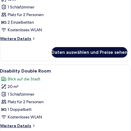
Standard-
Einzelzimmer,
1 Schlafzimmer
2 Einzelbetten
Platz für 2 Personen
anzeigen
2 Einzelbetten
Kostenloses WLAN
Weitere
Weitere Details
Details
für
Daten auswählen und Preise sehen
Standard-
Einzelzimmer,
2 Einzelbetten
Alle
Ein Hotelzimmer mit Bett, Schreibtis
3
Disability Double Room
Fotos
Blick auf die Stadt
für
20 m²
Disability
Double
1 Schlafzimmer
Room
Platz für 2 Personen
anzeigen
1 Doppelbett
Kostenloses WLAN
Weitere
Weitere Details
Details