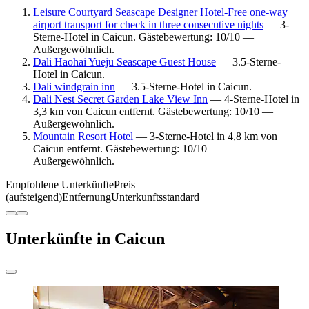
Leisure Courtyard Seascape Designer Hotel-Free one-way
airport transport for check in three consecutive nights
— 3-
Sterne-Hotel in Caicun. Gästebewertung: 10/10 —
Außergewöhnlich.
Dali Haohai Yueju Seascape Guest House
— 3.5-Sterne-
Hotel in Caicun.
Dali windgrain inn
— 3.5-Sterne-Hotel in Caicun.
Dali Nest Secret Garden Lake View Inn
— 4-Sterne-Hotel in
3,3 km von Caicun entfernt. Gästebewertung: 10/10 —
Außergewöhnlich.
Mountain Resort Hotel
— 3-Sterne-Hotel in 4,8 km von
Caicun entfernt. Gästebewertung: 10/10 —
Außergewöhnlich.
Empfohlene Unterkünfte
Preis
(aufsteigend)
Entfernung
Unterkunftsstandard
Unterkünfte in Caicun