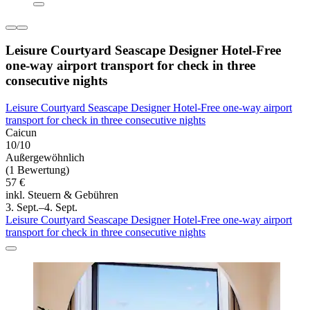
Leisure Courtyard Seascape Designer Hotel-Free
one-way airport transport for check in three
consecutive nights
Leisure Courtyard Seascape Designer Hotel-Free one-way airport
transport for check in three consecutive nights
Caicun
10/10
Außergewöhnlich
(1 Bewertung)
57 €
inkl. Steuern & Gebühren
3. Sept.–4. Sept.
Leisure Courtyard Seascape Designer Hotel-Free one-way airport
transport for check in three consecutive nights