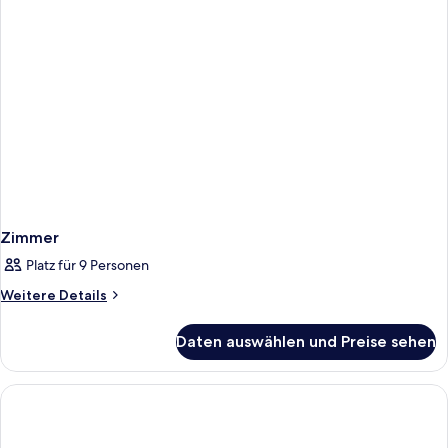
view
Zimmer
Platz für 9 Personen
Weitere
Weitere Details
Details
für
Daten auswählen und Preise sehen
Zimmer