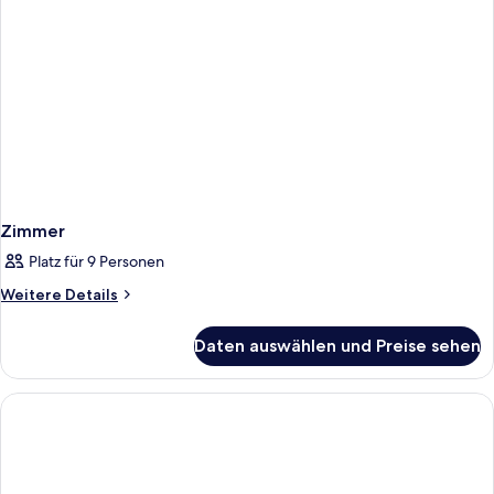
Zimmer
Platz für 9 Personen
Weitere
Weitere Details
Details
für
Daten auswählen und Preise sehen
Zimmer