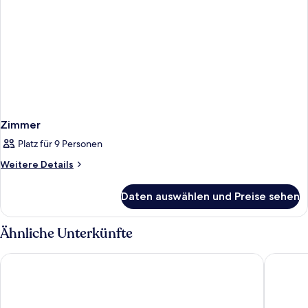
Zimmer
Platz für 9 Personen
Weitere
Weitere Details
Details
für
Daten auswählen und Preise sehen
Zimmer
Ähnliche Unterkünfte
TUI BLUE Bahari Zanzibar
Marafiki