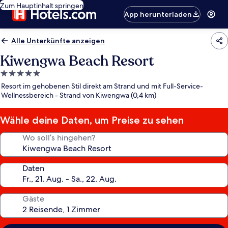
Zum Hauptinhalt springen
App herunterladen
Alle Unterkünfte anzeigen
Kiwengwa Beach Resort
5.0-
Sterne-
Resort im gehobenen Stil direkt am Strand und mit Full-Service-
Unterkunft
Wellnessbereich - Strand von Kiwengwa (0,4 km)
Wähle deine Daten, um Preise zu sehen
Wo soll’s hingehen?
Daten
Gäste