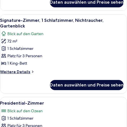
Daten auswählen und Preise sehen
Superior-
Zimmer,
eingeschränkter
Alle
Signature-Zimmer, 1 Schlafzimmer, Nic
5
Meerblick
Signature-Zimmer, 1 Schlafzimmer, Nichtraucher,
Fotos
Gartenblick
für
Blick auf den Garten
Signature-
72 m²
Zimmer,
1 Schlafzimmer
1
Schlafzimmer,
Platz für 3 Personen
Nichtraucher,
1 King-Bett
Gartenblick
Weitere
Weitere Details
anzeigen
Details
für
Daten auswählen und Preise sehen
Signature-
Zimmer,
1
Alle
Ein Poolbereich mit Holzliegen, einem
6
Schlafzimmer,
Presidential-Zimmer
Fotos
Nichtraucher,
Blick auf den Ozean
Gartenblick
für
1 Schlafzimmer
Presidential-
Zimmer
Platz für 3 Personen