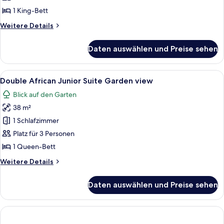
anzeigen
1 King-Bett
Weitere
Weitere Details
Details
für
Daten auswählen und Preise sehen
Presidential-
Zimmer
Alle
Ein modernes Hotelzimmer mit einem g
5
Double African Junior Suite Garden view
Fotos
Blick auf den Garten
für
38 m²
Double
African
1 Schlafzimmer
Junior
Platz für 3 Personen
Suite
1 Queen-Bett
Garden
Weitere
Weitere Details
view
Details
anzeigen
für
Daten auswählen und Preise sehen
Double
African
Junior
Suite
Garden