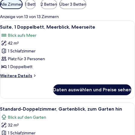
Verfügbare
Alle Zimmer
1 Bett
2 Betten
Über 3 Betten
Filter
für
Anzeige von 13 von 13 Zimmern
Zimmer
Alle
Ein Zimmer mit einer hölzernen Bank, 
19
Suite, 1 Doppelbett, Meerblick, Meerseite
Fotos
Blick aufs Meer
für
42 m²
Suite,
1
1 Schlafzimmer
Doppelbett,
Platz für 3 Personen
Meerblick,
1 Doppelbett
Meerseite
Weitere
Weitere Details
anzeigen
Details
für
Daten auswählen und Preise sehen
Suite,
1
Doppelbett,
Alle
Ein geräumiges Schlafzimmer mit eine
8
Meerblick,
Standard-Doppelzimmer, Gartenblick, zum Garten hin
Fotos
Meerseite
Blick auf den Garten
für
32 m²
Standard-
Doppelzimmer,
1 Schlafzimmer