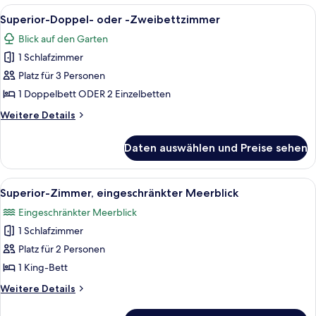
1
Alle
Ein Hotelzimmer mit Bett, Nachttisch, 
9
Schlafzimmer,
Superior-Doppel- oder -Zweibettzimmer
Fotos
Nichtraucher,
Blick auf den Garten
Meerblick
für
1 Schlafzimmer
Superior-
Doppel-
Platz für 3 Personen
oder
1 Doppelbett ODER 2 Einzelbetten
-
Weitere
Weitere Details
Zweibettzimmer
Details
anzeigen
für
Daten auswählen und Preise sehen
Superior-
Doppel-
oder
Alle
Ein Zimmer mit einem Bett, zwei Holzs
5
-
Superior-Zimmer, eingeschränkter Meerblick
Fotos
Zweibettzimmer
Eingeschränkter Meerblick
für
1 Schlafzimmer
Superior-
Zimmer,
Platz für 2 Personen
eingeschränkter
1 King-Bett
Meerblick
Weitere
Weitere Details
anzeigen
Details
für