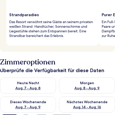
Strandparadies
Purer 
Das Resort verwöhnt seine Gäste an seinem privaten
Ein Ful
weißen Strand. Handtücher, Sonnenschirme und
Paare un
Liegestühle stehen zum Entspannen bereit. Eine
Dampfba
Strandbar bereichert das Erlebnis.
zur Ruh
Zimmeroptionen
Überprüfe die Verfügbarkeit für diese Daten
Überprüfe die Verfügbarkeit für heute Nacht, Aug. 7 - Aug. 8.
Überprüfe die Verfügbarkeit f
Heute Nacht
Morgen
Aug. 7 - Aug. 8
Aug. 8 - Aug. 9
Überprüfe die Verfügbarkeit für dieses Wochenende, Aug. 7 - 
Überprüfe die Verfügbarkeit f
Dieses Wochenende
Nächstes Wochenende
Aug. 7 - Aug. 9
Aug. 14 - Aug. 16