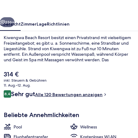
rück
Weiter
236+
Übersicht
Zimmer
Lage
Richtlinien
Kiwengwa Beach Resort besitzt einen Privatstrand mit vielseitigem
Freizeitangebot; es gibt u. a. Sonnenschirme, eine Strandbar und
Liegestühle. Strand von Kiwengwa ist zu Fuß nur 10 Minuten
entfernt. Ein Außenpool verspricht Wasserspaß, während Körper
und Geist im Spa mit Massagen verwöhnt werden. Das
Gastronomieangebot umfasst 3 Restaurants und 3 Bars/Lounges.
Weitere Highlights wie eine Poolbar, ein Fitnesscenter und
Der
314 €
Fitnessmöglichkeiten sprechen für dieses Resort im luxuriösen Stil.
aktuelle
inkl. Steuern & Gebühren
Preis
11. Aug.–12. Aug.
Außenpool, Liegestühle
beträgt
Bewertungen
Sehr gut
8,4
Alle 120 Bewertungen anzeigen
314 €.
8,4 von 10.
Beliebte Annehmlichkeiten
Pool
Wellness
Flughafentransfer
Kostenloses WLAN