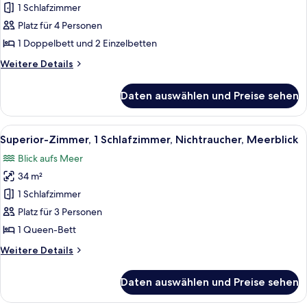
1 Schlafzimmer
Familienzimmer
anzeigen
Platz für 4 Personen
1 Doppelbett und 2 Einzelbetten
Weitere
Weitere Details
Details
für
Daten auswählen und Preise sehen
Familienzimmer
Alle
Ein Poolbereich mit Liegestühlen und 
8
Superior-Zimmer, 1 Schlafzimmer, Nichtraucher, Meerblick
Fotos
Blick aufs Meer
für
34 m²
Superior-
Zimmer,
1 Schlafzimmer
1
Platz für 3 Personen
Schlafzimmer,
1 Queen-Bett
Nichtraucher,
Weitere
Weitere Details
Meerblick
Details
anzeigen
für
Daten auswählen und Preise sehen
Superior-
Zimmer,