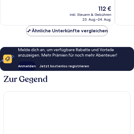
4.715
2.768
Der
112 €
Bewertungen
Bewert
Preis
inkl. Steuern & Gebühren
beträgt
23. Aug.–24. Aug.
112 €
Ähnliche Unterkünfte vergleichen
Melde dich an, um verfügbare Rabatte und Vorteile
anzuzeigen. Mehr Prämien für noch mehr Abenteuer!
Anmelden
Jetzt kostenlos registrieren
Zur Gegend