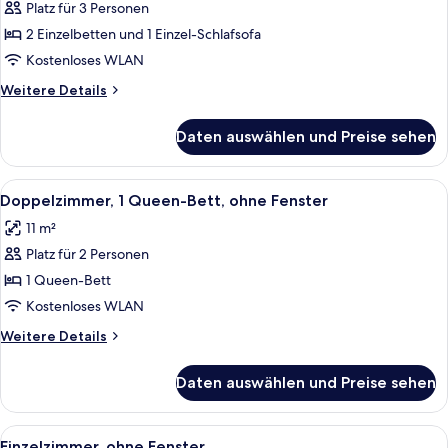
Zweibettzimmer
Platz für 3 Personen
(Plus)
2 Einzelbetten und 1 Einzel-Schlafsofa
anzeigen
Kostenloses WLAN
Weitere
Weitere Details
Details
für
Daten auswählen und Preise sehen
Superior-
Zweibettzimmer
(Plus)
Alle
Ein Zimmer mit Bett, Schreibtisch, S
8
Doppelzimmer, 1 Queen-Bett, ohne Fenster
Fotos
11 m²
für
Platz für 2 Personen
Doppelzimmer,
1
1 Queen-Bett
Queen-
Kostenloses WLAN
Bett,
Weitere
Weitere Details
ohne
Details
Fenster
für
Daten auswählen und Preise sehen
Doppelzimmer,
anzeigen
1
Queen-
Alle
Ein modernes Hotelzimmer mit einem B
5
Bett,
Einzelzimmer, ohne Fenster