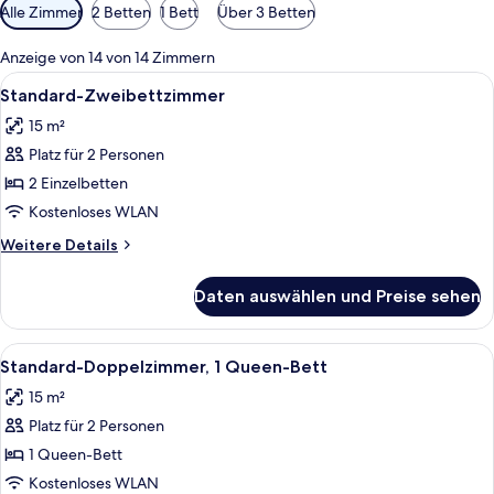
Verfügbare
Alle Zimmer
2 Betten
1 Bett
Über 3 Betten
Filter
für
Anzeige von 14 von 14 Zimmern
Zimmer
Alle
Ein Hotelzimmer mit Bett, Schreibtisc
6
Standard-Zweibettzimmer
Fotos
15 m²
für
Platz für 2 Personen
Standard-
Zweibettzimmer
2 Einzelbetten
anzeigen
Kostenloses WLAN
Weitere
Weitere Details
Details
für
Daten auswählen und Preise sehen
Standard-
Zweibettzimmer
Alle
Ein Hotelzimmer mit Bett, Schreibtisc
6
Standard-Doppelzimmer, 1 Queen-Bett
Fotos
15 m²
für
Platz für 2 Personen
Standard-
Doppelzimmer,
1 Queen-Bett
1
Kostenloses WLAN