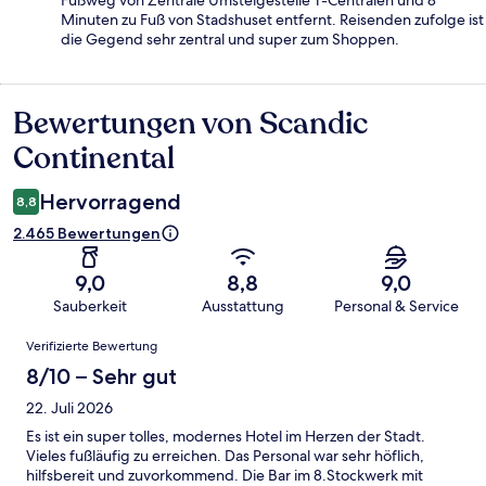
Fußweg von Zentrale Umsteigestelle T-Centralen und 8
Minuten zu Fuß von Stadshuset entfernt. Reisenden zufolge ist
die Gegend sehr zentral und super zum Shoppen.
Bewertungen von Scandic
Bewertungen
Continental
Hervorragend
8,8
2.465 Bewertungen
9,0
8,8
9,0
Sauberkeit
Ausstattung
Personal & Service
Bewertungen
Verifizierte Bewertung
8/10 – Sehr gut
22. Juli 2026
Es ist ein super tolles, modernes Hotel im Herzen der Stadt.
Vieles fußläufig zu erreichen. Das Personal war sehr höflich,
hilfsbereit und zuvorkommend. Die Bar im 8.Stockwerk mit