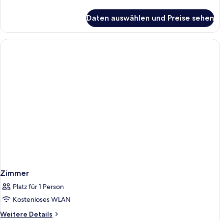
Details
für
Daten auswählen und Preise sehen
Familienzimmer
(Superior)
Zimmer
Platz für 1 Person
Kostenloses WLAN
Weitere
Weitere Details