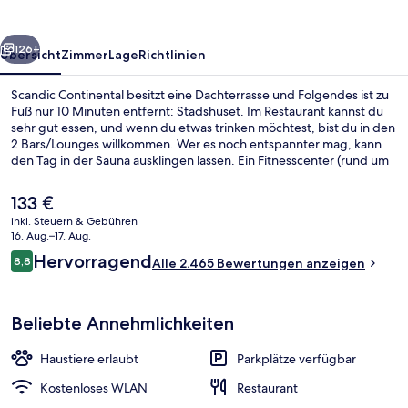
rück
Weiter
126+
Übersicht
Zimmer
Lage
Richtlinien
Scandic Continental besitzt eine Dachterrasse und Folgendes ist zu
Fuß nur 10 Minuten entfernt: Stadshuset. Im Restaurant kannst du
sehr gut essen, und wenn du etwas trinken möchtest, bist du in den
2 Bars/Lounges willkommen. Wer es noch entspannter mag, kann
den Tag in der Sauna ausklingen lassen. Ein Fitnesscenter (rund um
die Uhr geöffnet), ein Dampfbad und eine Terrasse gehören
ebenfalls zum Angebot. Andere Reisende schätzen die zentrale
Der
133 €
Lage für die Möglichkeiten zum Sightseeing und die Nähe zu
aktuelle
inkl. Steuern & Gebühren
öffentlichen Verkehrsmitteln: Die Zentrale Umsteigestelle T-
Preis
16. Aug.–17. Aug.
Centralen ist nur wenige Schritte und die Straßenbahnhaltestelle
Ausstattung der Unterkunft
beträgt
Bewertungen
Sergels Torg ist 5 Gehminuten entfernt.
Hervorragend
8,8
Alle 2.465 Bewertungen anzeigen
133 €.
8,8 von 10.
Beliebte Annehmlichkeiten
Haustiere erlaubt
Parkplätze verfügbar
Kostenloses WLAN
Restaurant