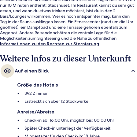
nur 10 Minuten entfernt: Stadshuset. Im Restaurant kannst du sehr gut
essen, und wenn du etwas trinken möchtest, bist du in den 2
Bars/Lounges willkommen. Wer es noch entspannter mag, kann den
Tag in der Sauna ausklingen lassen. Ein Fitnesscenter (rund um die Uhr
geöffnet), ein Dampfbad und eine Terrasse gehören ebenfalls zum
Angebot. Andere Reisende schätzen die zentrale Lage für die
Möglichkeiten zum Sightseeing und die Nähe zu öffentlichen
Verkehrsmitteln: Die Zentrale Umsteigestelle T-Centralen ist nur wenige
Informationen zu den Rechten zur Stornierung
Schritte und die Straßenbahnhaltestelle Sergels Torg ist 5 Gehminuten
entfernt.
Weitere Infos zu dieser Unterkunft
Auf einen Blick
Größe des Hotels
392 Zimmer
Erstreckt sich über 12 Stockwerke
Anreise/Abreise
Check-in ab: 16:00 Uhr, möglich bis: 00:00 Uhr
Später Check-in unterliegt der Verfügbarkeit
Mindestalter für den Check-in: 18 Jahre