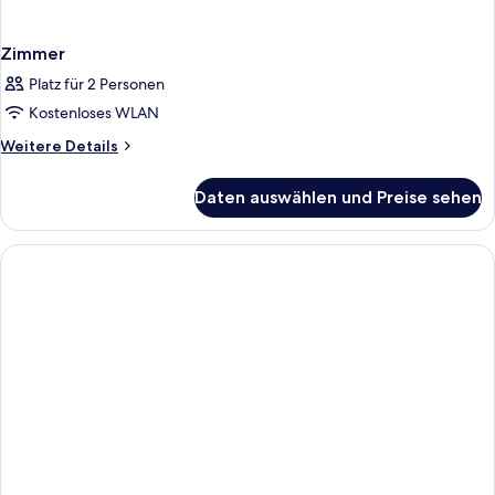
Zimmer
Platz für 2 Personen
Kostenloses WLAN
Weitere
Weitere Details
Details
für
Daten auswählen und Preise sehen
Zimmer