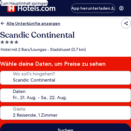
Zum Hauptinhalt springen
App herunterladen
Alle Unterkünfte anzeigen
Scandic Continental
4.0-
Sterne-
Hotel mit 2 Bars/Lounges - Stadshuset (0,7 km)
Unterkunft
Wähle deine Daten, um Preise zu sehen
Wo soll’s hingehen?
Daten
Gäste
Suchen