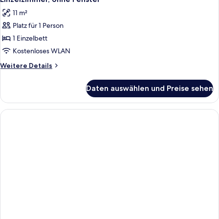
Fotos
ohne
11 m²
Fenster
für
Platz für 1 Person
Einzelzimmer,
ohne
1 Einzelbett
Fenster
Kostenloses WLAN
anzeigen
Weitere
Weitere Details
Details
für
Daten auswählen und Preise sehen
Einzelzimmer,
ohne
Fenster