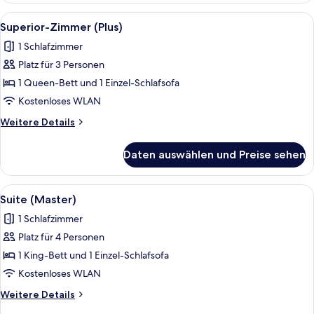
1
Alle
Ein Hotelzimmer mit Bett, Schreibtisc
6
Queen-
Superior-Zimmer (Plus)
Fotos
Bett
1 Schlafzimmer
für
Platz für 3 Personen
Superior-
Zimmer
1 Queen-Bett und 1 Einzel-Schlafsofa
(Plus)
Kostenloses WLAN
anzeigen
Weitere
Weitere Details
Details
für
Daten auswählen und Preise sehen
Superior-
Zimmer
(Plus)
Alle
Ein Hotelzimmer mit Bett, Nachttische
6
Suite (Master)
Fotos
1 Schlafzimmer
für
Platz für 4 Personen
Suite
(Master)
1 King-Bett und 1 Einzel-Schlafsofa
anzeigen
Kostenloses WLAN
Weitere
Weitere Details
Details