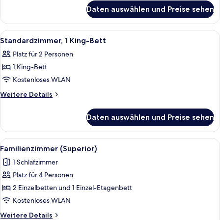
für
Daten auswählen und Preise sehen
Suite
(Master)
Alle
Ein Hotelzimmer mit einem großen Bett
5
Standardzimmer, 1 King-Bett
Fotos
Platz für 2 Personen
für
1 King-Bett
Standardzimmer,
1 King-
Kostenloses WLAN
Bett
Weitere
Weitere Details
anzeigen
Details
für
Daten auswählen und Preise sehen
Standardzimmer,
1 King-
Bett
Alle
Ein Hotelzimmer mit einem großen Bett,
5
Familienzimmer (Superior)
Fotos
1 Schlafzimmer
für
Platz für 4 Personen
Familienzimmer
(Superior)
2 Einzelbetten und 1 Einzel-Etagenbett
anzeigen
Kostenloses WLAN
Weitere
Weitere Details