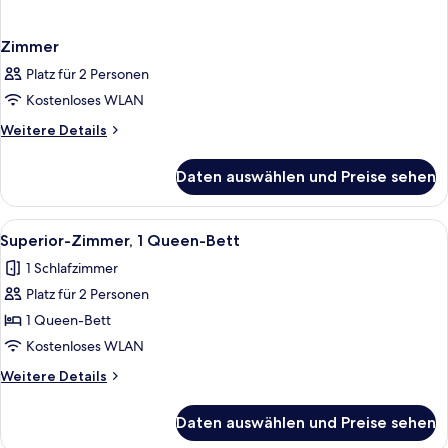
Zimmer
Platz für 2 Personen
Kostenloses WLAN
Weitere
Weitere Details
Details
für
Daten auswählen und Preise sehen
Zimmer
Alle
Ein Hotelzimmer mit einem großen Bett,
6
Superior-Zimmer, 1 Queen-Bett
Fotos
1 Schlafzimmer
für
Platz für 2 Personen
Superior-
Zimmer,
1 Queen-Bett
1
Kostenloses WLAN
Queen-
Weitere
Weitere Details
Bett
Details
anzeigen
für
Daten auswählen und Preise sehen
Superior-
Zimmer,