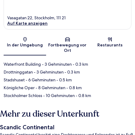
Vasagatan 22, Stockholm, 111 21
Auf Karte anzeigen
Karte
In der Umgebung
Fortbewegung vor
Restaurants
Ort
Waterfront Building
- 3 Gehminuten
- 0.3 km
Drottninggatan
- 3 Gehminuten
- 0.3 km
Stadshuset
- 6 Gehminuten
- 0.5 km
Königliche Oper
- 8 Gehminuten
- 0.8 km
Stockholmer Schloss
- 10 Gehminuten
- 0.8 km
Mehr zu dieser Unterkunft
Scandic Continental
Scandic Continental besitzt eine Dachterrasse und Folgendes ist zu Fuß