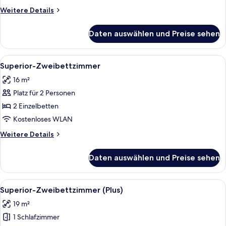
Queen-
Weitere
Weitere Details
Bett
Details
anzeigen
für
Daten auswählen und Preise sehen
Standard-
Doppelzimmer,
1
Alle
Ein Hotelzimmer mit einem großen Bett,
10
Queen-
Superior-Zweibettzimmer
Fotos
Bett
16 m²
für
Platz für 2 Personen
Superior-
Zweibettzimmer
2 Einzelbetten
anzeigen
Kostenloses WLAN
Weitere
Weitere Details
Details
für
Daten auswählen und Preise sehen
Superior-
Zweibettzimmer
Alle
Ein modernes Hotelzimmer mit einem gr
5
Superior-Zweibettzimmer (Plus)
Fotos
19 m²
für
1 Schlafzimmer
Superior-