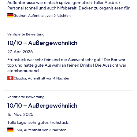
Außenterrasse war einfach spitze, gemütlich, toller Ausblick,
Personal schnell und auch hilfsbereit, Decken zu organisieren für
kalte Tage draußen. Ein besonderes Schmankerl waren die
Gudrun, Aufenthalt von 6 Nächten
Fahrräder kostenlos auszuleihen, damit hatten wir einen tollen
Tag auf Djurgarden bei Sonnenschein. Es hat einfach alles
gepasst.
Verifizierte Bewertung
10/10 – Außergewöhnlich
27. Apr. 2026
Frühstück war sehr fein und die Auswahl sehr gut ! Die Bar war
top und hatte gute Auswahl an feinen Drinks ! Die Aussicht war
atemberaubend
Claudia, Aufenthalt von 4 Nächten
Verifizierte Bewertung
10/10 – Außergewöhnlich
16. Nov. 2025
Tolle Lage, sehr gutes Frühstück.
Silvia, Aufenthalt von 3 Nächten