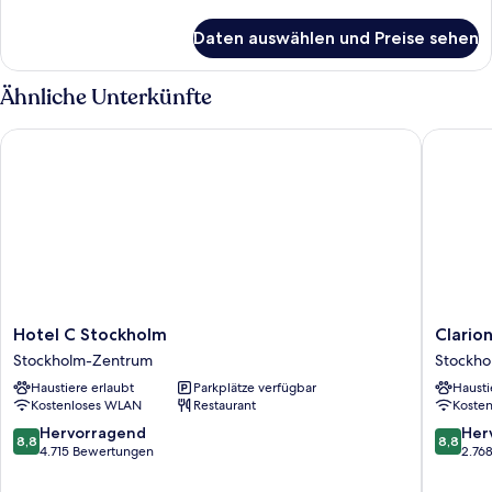
Details
für
Daten auswählen und Preise sehen
Zimmer
Ähnliche Unterkünfte
Hotel C Stockholm
Clarion 
Hotel
Clarion
Hotel C Stockholm
Clario
C
Hotel
Stockholm-Zentrum
Stockh
Stockholm
Amaran
Haustiere erlaubt
Parkplätze verfügbar
Hausti
Stockholm-
Stockho
Kostenloses WLAN
Restaurant
Koste
Zentrum
Zentru
8.8
8.8
Hervorragend
Her
8,8
8,8
von
von
4.715 Bewertungen
2.76
10,
10,
Hervorragend,
Hervorr