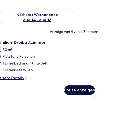
es Wochenende, Aug. 7 - Aug. 9.
Überprüfe die Verfügbarkeit für nächstes Wochenende, Aug. 1
Nächstes Wochenende
Aug. 14 - Aug. 16
Anzeige von 4 von 4 Zimmern
twaren, Zimmersafe, Schreibtisch, schallisolierte Zimmer
le
Ein modernes Hotelzimmer mit einem großen Be
8
amilien-Dreibettzimmer
otos
30 m²
ür
Platz für 3 Personen
amilien-
reibettzimmer
1 Einzelbett und 1 King-Bett
nzeigen
Kostenloses WLAN
itere
itere Details
tails
r
Preise anzeigen
milien-
eibettzimmer
nd einem Fenster mit Blick ins Freie.