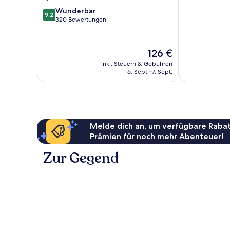
10,
9.2
Wunderbar
Sehr
9,2
von
320 Bewertungen
gut,
10,
65
Wunderbar,
Bewertungen
320
Der
126 €
Bewertungen
Preis
inkl. Steuern & Gebühren
beträgt
6. Sept.–7. Sept.
126 €
Melde dich an, um verfügbare Rabat
Prämien für noch mehr Abenteuer!
Zur Gegend