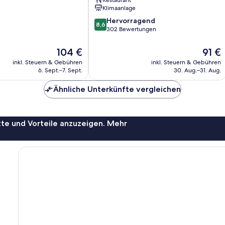
Restaurant
Konstanz
Klimaanlage
by
8.6
IHG
Hervorragend
8,6
von
Konstanz
302 Bewertungen
10,
Hervorragend,
Der
Der
104 €
91 €
302
Preis
Preis
inkl. Steuern & Gebühren
inkl. Steuern & Gebühren
Bewertungen
beträgt
beträg
6. Sept.–7. Sept.
30. Aug.–31. Aug.
104 €
91 €
Ähnliche Unterkünfte vergleichen
te und Vorteile anzuzeigen. Mehr