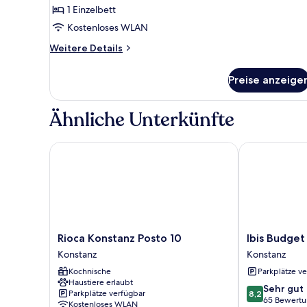
1 Einzelbett
Standard-
Doppelzimmer
Kostenloses WLAN
zur
Weitere
Weitere Details
Einzelnutzung
Details
für
anzeigen
Preise anzeige
Standard-
Doppelzimmer
zur
Ähnliche Unterkünfte
Einzelnutzung
Rioca Konstanz Posto 10
Ibis Budget K
Rioca
Ibis
Rioca Konstanz Posto 10
Ibis Budget
Konstanz
Budget
Konstanz
Konstanz
Posto
Konstanz
Kochnische
Parkplätze v
10
Konstanz
Haustiere erlaubt
Konstanz
8.2
Sehr gut
Parkplätze verfügbar
8,2
von
65 Bewert
Kostenloses WLAN