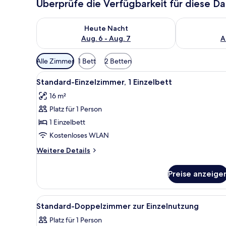
Überprüfe die Verfügbarkeit für diese D
Überprüfe die Verfügbarkeit für heute Nacht, Aug. 6
Überprüfe die
Heute Nacht
Aug. 6 - Aug. 7
A
Verfügbare
Alle Zimmer
1 Bett
2 Betten
Filter
Alle
Ein Hotelzimmer mit Bett, Schr
für
4
Standard-Einzelzimmer, 1 Einzelbett
Fotos
Zimmer
16 m²
für
Platz für 1 Person
Standard-
Einzelzimmer,
1 Einzelbett
1 Einzelbett
Kostenloses WLAN
anzeigen
Weitere
Weitere Details
Details
für
Preise anzeige
Standard-
Einzelzimmer,
1 Einzelbett
Alle
Ein modernes Hotelzimmer mit e
4
Standard-Doppelzimmer zur Einzelnutzung
Fotos
Platz für 1 Person
für