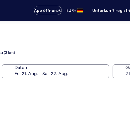
•
App öffnen
EUR
Unterkunft registr
au (3 km)
Daten
G