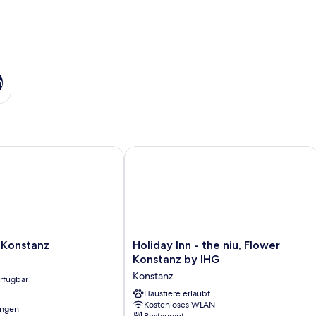
n
onstanz
Holiday Inn - the niu, Flower Konstan
Holiday
 Konstanz
Holiday Inn - the niu, Flower
Inn
Konstanz by IHG
-
Konstanz
erfügbar
the
niu,
Haustiere erlaubt
Kostenloses WLAN
Flower
ungen