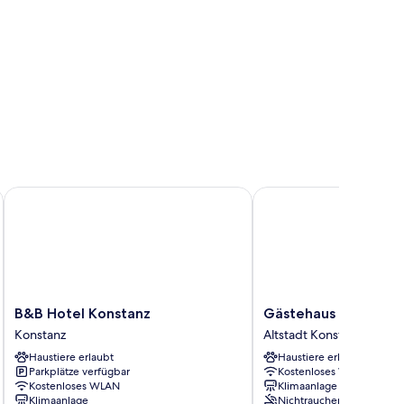
z by IHG
B&B Hotel Konstanz
Gästehaus Centro
B&B
Gästehaus
B&B Hotel Konstanz
Gästehaus Centro
Hotel
Centro
Konstanz
Altstadt Konstanz
Konstanz
Altstadt
Haustiere erlaubt
Haustiere erlaubt
Konstanz
Konstanz
Parkplätze verfügbar
Kostenloses WLAN
Kostenloses WLAN
Klimaanlage
Klimaanlage
Nichtraucher