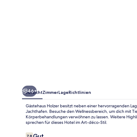
46+
Übersicht
Zimmer
Lage
Richtlinien
Gästehaus Holzer besitzt neben einer hervorragenden Lage
Jachthafen. Besuche den Wellnessbereich, um dich mit
Körperbehandlungen verwöhnen zu lassen. Weitere Highli
sprechen für dieses Hotel im Art-déco-Stil.
Bewertungen
Gut
7,8