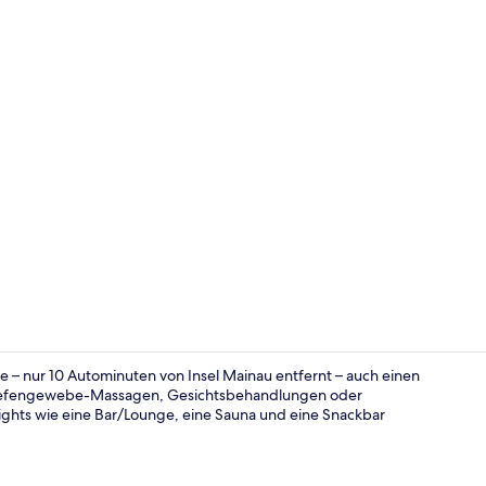
Essen und Tr
 – nur 10 Autominuten von Insel Mainau entfernt – auch einen
 Tiefengewebe-Massagen, Gesichtsbehandlungen oder
ghts wie eine Bar/Lounge, eine Sauna und eine Snackbar
Körperbehan