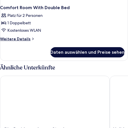
Comfort Room With Double Bed
Platz für 2 Personen
1 Doppelbett
Kostenloses WLAN
Weitere
Weitere Details
Details
für
Daten auswählen und Preise sehen
Comfort
Room
With
Ähnliche Unterkünfte
Double
Bed
City Residence Access Strasbourg
Holiday 