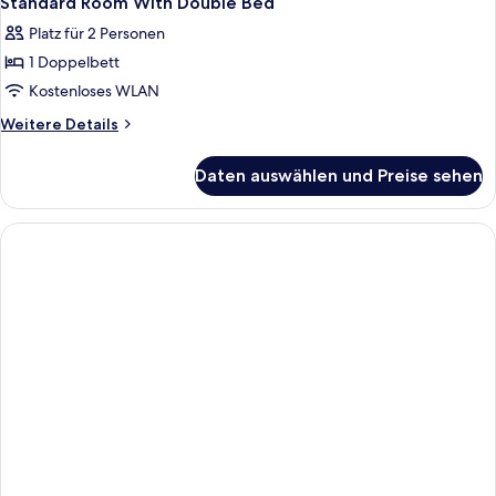
Standard Room With Double Bed
Fotos
Platz für 2 Personen
für
1 Doppelbett
Standard
Room
Kostenloses WLAN
With
Weitere
Weitere Details
Double
Details
für
Bed
Daten auswählen und Preise sehen
Standard
anzeigen
Room
With
Double
Bed