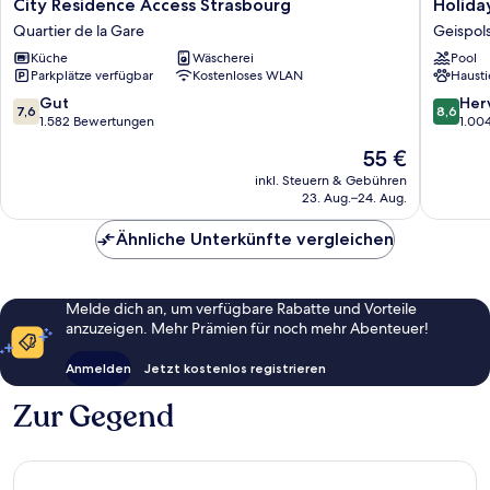
City
Holiday
City Residence Access Strasbourg
Holida
Residence
Inn
Quartier de la Gare
Geispol
Access
Express
Küche
Wäscherei
Pool
Strasbourg
Strasbo
Parkplätze verfügbar
Kostenloses WLAN
Hausti
Quartier
-
de
Sud
7.6
8.6
Gut
Her
7,6
8,6
la
by
von
von
1.582 Bewertungen
1.00
Gare
IHG
10,
10,
Der
55 €
Geispol
Gut,
Hervorr
Preis
1.582
1.004
inkl. Steuern & Gebühren
beträgt
23. Aug.–24. Aug.
Bewertungen
Bewert
55 €
Ähnliche Unterkünfte vergleichen
Melde dich an, um verfügbare Rabatte und Vorteile
anzuzeigen. Mehr Prämien für noch mehr Abenteuer!
Anmelden
Jetzt kostenlos registrieren
Zur Gegend