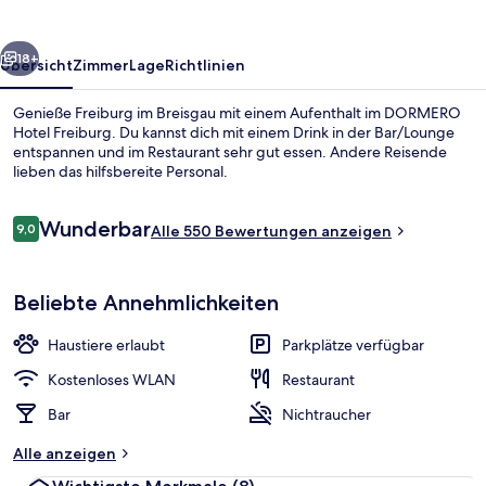
rück
Weiter
18+
Übersicht
Zimmer
Lage
Richtlinien
Genieße Freiburg im Breisgau mit einem Aufenthalt im DORMERO
Hotel Freiburg. Du kannst dich mit einem Drink in der Bar/Lounge
entspannen und im Restaurant sehr gut essen. Andere Reisende
lieben das hilfsbereite Personal.
Bewertungen
Wunderbar
9,0
Alle 550 Bewertungen anzeigen
9,0 von 10.
Restaurant
Beliebte Annehmlichkeiten
Haustiere erlaubt
Parkplätze verfügbar
Kostenloses WLAN
Restaurant
Bar
Nichtraucher
Alle anzeigen