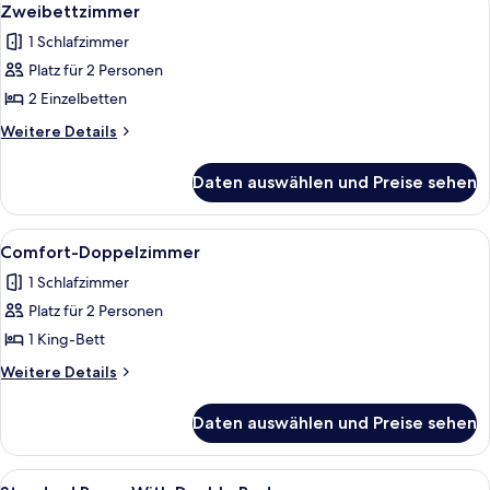
7
Zweibettzimmer
Fotos
1 Schlafzimmer
für
Platz für 2 Personen
Zweibettzimmer
anzeigen
2 Einzelbetten
Weitere
Weitere Details
Details
für
Daten auswählen und Preise sehen
Zweibettzimmer
Alle
Ein Hotelzimmer mit Bett, Schreibtisch
6
Comfort-Doppelzimmer
Fotos
1 Schlafzimmer
für
Platz für 2 Personen
Comfort-
Doppelzimmer
1 King-Bett
anzeigen
Weitere
Weitere Details
Details
für
Daten auswählen und Preise sehen
Comfort-
Doppelzimmer
Alle
Badezimmer | Haartrockner, Handtüch
1