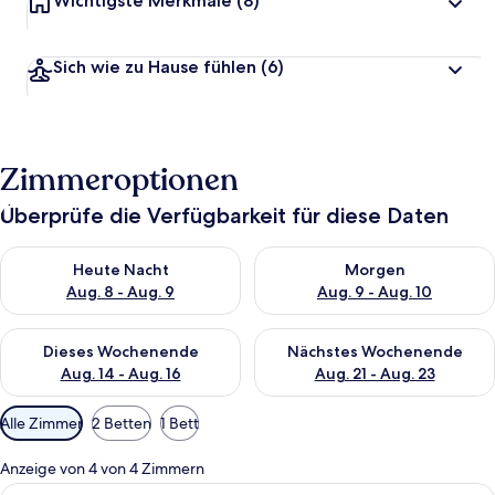
Wichtigste Merkmale
(8)
Sich wie zu Hause fühlen
(6)
Zimmeroptionen
Überprüfe die Verfügbarkeit für diese Daten
Überprüfe die Verfügbarkeit für heute Nacht, Aug. 8 - Aug. 9.
Überprüfe die Verfügbarkeit f
Heute Nacht
Morgen
Aug. 8 - Aug. 9
Aug. 9 - Aug. 10
Überprüfe die Verfügbarkeit für dieses Wochenende, Aug. 14 -
Überprüfe die Verfügbarkeit f
Dieses Wochenende
Nächstes Wochenende
Aug. 14 - Aug. 16
Aug. 21 - Aug. 23
Verfügbare
Alle Zimmer
2 Betten
1 Bett
Filter
für
Anzeige von 4 von 4 Zimmern
Zimmer
Alle
Ein modernes Hotelzimmer mit Bett, Sc