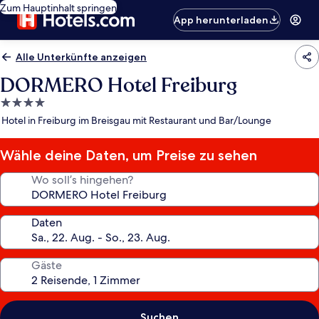
Zum Hauptinhalt springen
App herunterladen
Alle Unterkünfte anzeigen
DORMERO Hotel Freiburg
4.0-
Sterne-
Hotel in Freiburg im Breisgau mit Restaurant und Bar/Lounge
Unterkunft
Wähle deine Daten, um Preise zu sehen
Wo soll’s hingehen?
Daten
Gäste
Suchen