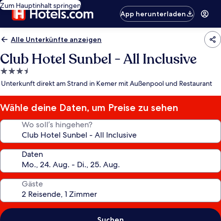
Zum Hauptinhalt springen
App herunterladen
Alle Unterkünfte anzeigen
Club Hotel Sunbel - All Inclusive
3.5-
Sterne-
Unterkunft direkt am Strand in Kemer mit Außenpool und Restaurant
Unterkunft
Wähle deine Daten, um Preise zu sehen
Wo soll’s hingehen?
Daten
Gäste
Suchen