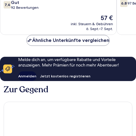
All
7.4
6.8
Gut
6,8
97 B
7,4
Inclusiv
von
von
92 Bewertungen
Beldibi
10,
10,
Der
57 €
Gut,
97
Preis
92
Bewert
inkl. Steuern & Gebühren
beträgt
6. Sept.–7. Sept.
Bewertungen
57 €
Ähnliche Unterkünfte vergleichen
Melde dich an, um verfügbare Rabatte und Vorteile
anzuzeigen. Mehr Prämien für noch mehr Abenteuer!
Anmelden
Jetzt kostenlos registrieren
Zur Gegend