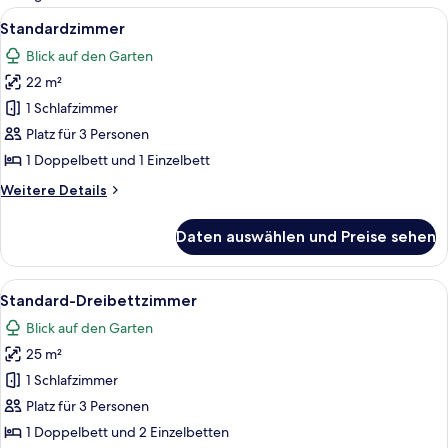
Zimmer
Alle
Ein Hotelzimmer mit einem großen Bet
8
Standardzimmer
Fotos
Blick auf den Garten
für
22 m²
Standardzimmer
anzeigen
1 Schlafzimmer
Platz für 3 Personen
1 Doppelbett und 1 Einzelbett
Weitere
Weitere Details
Details
für
Daten auswählen und Preise sehen
Standardzimmer
Alle
Ein Hotelzimmer mit Bett, Schreibtisc
5
Standard-Dreibettzimmer
Fotos
Blick auf den Garten
für
25 m²
Standard-
Dreibettzimmer
1 Schlafzimmer
anzeigen
Platz für 3 Personen
1 Doppelbett und 2 Einzelbetten