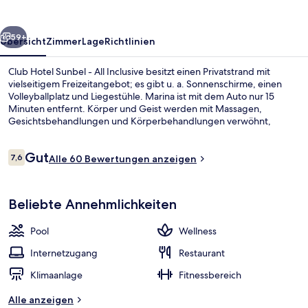
All
Inclusive
rück
Weiter
59+
Übersicht
Zimmer
Lage
Richtlinien
Club Hotel Sunbel - All Inclusive besitzt einen Privatstrand mit
vielseitigem Freizeitangebot; es gibt u. a. Sonnenschirme, einen
Volleyballplatz und Liegestühle. Marina ist mit dem Auto nur 15
Minuten entfernt. Körper und Geist werden mit Massagen,
Gesichtsbehandlungen und Körperbehandlungen verwöhnt,
während ein Außenpool für Abkühlung sorgt. Das Restaurant eignet
sich prima, wenn du einen Happen essen möchtest. Für kühle
Bewertungen
Gut
Getränke dagegen bist du in der Bar/Lounge an der richtigen
7,6
Alle 60 Bewertungen anzeigen
7,6 von 10.
Adresse. Diese Unterkunft mit All-inclusive-Leistungen bietet als
weitere Highlights eine Poolbar, einen Fitnessbereich sowie eine
Privatstrand, Liegestühle, Sonnenschir
Sauna.
Beliebte Annehmlichkeiten
Pool
Wellness
Internetzugang
Restaurant
Klimaanlage
Fitnessbereich
Alle anzeigen