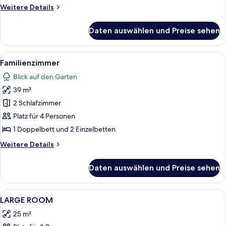
Weitere
Weitere Details
Details
für
Daten auswählen und Preise sehen
Standard-
Dreibettzimmer
Alle
Ein Hotelzimmer mit zwei Betten, eine
6
Familienzimmer
Fotos
Blick auf den Garten
für
39 m²
Familienzimmer
anzeigen
2 Schlafzimmer
Platz für 4 Personen
1 Doppelbett und 2 Einzelbetten
Weitere
Weitere Details
Details
für
Daten auswählen und Preise sehen
Familienzimmer
Alle
Ein Hotelzimmer mit Bett, Stuhl, Schr
2
LARGE ROOM
Fotos
25 m²
für