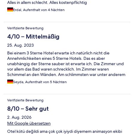
Alles in allem schlecht. Alles kostenpflichtig
Erdal, Aufenthalt von 4 Nächten
Verifizierte Bewertung
4/10 – Mittelmäßig
25. Aug. 2023
Bei einem 3 Sterne Hotel erwarte ich natürlich nicht die
Annehmlichkeiten eines 5 Sterne Hotels. Das es aber
unabhängig der Sterne sauber ist erwarte ich. Die Zimmer und
vor allem das Bad waren schrecklich. Im Zimmer waren
Schimmel an den Wänden. Am schlimmsten war unter anderem
auch der Pool. An den Gittern an der Umrandung des Pools war
Seyda, Aufenthalt von 5 Nächten
auch Schimmel. Der Pool war dreckig und das Wasser die
ganzen 5 Tage lang trübe. Ich war vorher auch schon in 3 Sterne
Hotels aber sowas habe ich noch nie gesehen
Verifizierte Bewertung
8/10 – Sehr gut
2. Aug. 2026
Mit Google übersetzen
Otel kötü değildi ama çok çok iyiydi diyemem animasyon ekibi