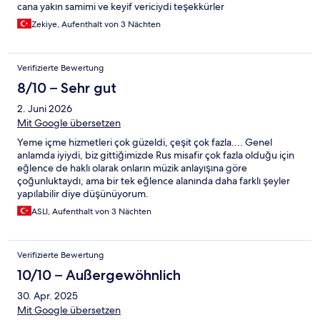
cana yakın samimi ve keyif vericiydi teşekkürler
Zekiye, Aufenthalt von 3 Nächten
Verifizierte Bewertung
8/10 – Sehr gut
2. Juni 2026
Mit Google übersetzen
Yeme içme hizmetleri çok güzeldi, çeşit çok fazla.... Genel
anlamda iyiydi, biz gittiğimizde Rus misafir çok fazla olduğu için
eğlence de haklı olarak onların müzik anlayışına göre
çoğunluktaydı, ama bir tek eğlence alanında daha farklı şeyler
yapılabilir diye düşünüyorum.
ASLI, Aufenthalt von 3 Nächten
Verifizierte Bewertung
10/10 – Außergewöhnlich
30. Apr. 2025
Mit Google übersetzen