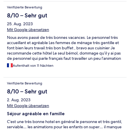
Verifizierte Bewertung
8/10 – Sehr gut
25. Aug. 2023
Mit Google übersetzen
Nous avons passé de très bonnes vacances. Le personnel très
accueillant et agréable Les femmes de ménage très gentille et
font bien leurs travail.très bon buffet , bravo aux cuisinier Je
recommande cette hôtel Le seul bémol, dommage qu’il y ai pas
de personnel qui parle français faut travailler un peu l’animation
mettre plus de musiques internationales. Sinon très bon séjours
Aufenthalt von 11 Nächten
Verifizierte Bewertung
8/10 – Sehr gut
2. Aug. 2023
Mit Google übersetzen
Séjour agréable en famille
C’est une très bonne hotel en général le personne et très gentil,
serviable… les animations pour les enfants on super… il manque