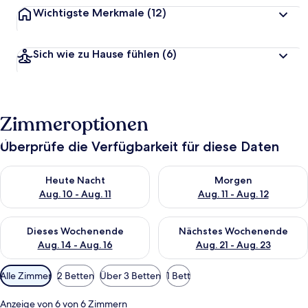
Wichtigste Merkmale
(12)
Sich wie zu Hause fühlen
(6)
Zimmeroptionen
Überprüfe die Verfügbarkeit für diese Daten
Überprüfe die Verfügbarkeit für heute Nacht, Aug. 10 - Aug. 11
Überprüfe die Verfügbarkeit fü
Heute Nacht
Morgen
Aug. 10 - Aug. 11
Aug. 11 - Aug. 12
Überprüfe die Verfügbarkeit für dieses Wochenende, Aug. 14 -
Überprüfe die Verfügbarkeit f
Dieses Wochenende
Nächstes Wochenende
Aug. 14 - Aug. 16
Aug. 21 - Aug. 23
Verfügbare
Alle Zimmer
2 Betten
Über 3 Betten
1 Bett
Filter
für
Anzeige von 6 von 6 Zimmern