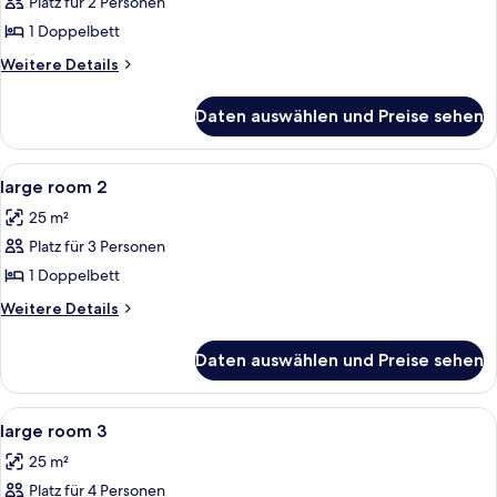
Platz für 2 Personen
LARGE
ROOM
1 Doppelbett
anzeigen
Weitere
Weitere Details
Details
für
Daten auswählen und Preise sehen
LARGE
ROOM
Alle
Ein modernes Hotelzimmer mit einem g
2
large room 2
Fotos
25 m²
für
Platz für 3 Personen
large
room
1 Doppelbett
2
Weitere
Weitere Details
anzeigen
Details
für
Daten auswählen und Preise sehen
large
room
2
Alle
Ein modernes Hotelzimmer mit einem g
2
large room 3
Fotos
25 m²
für
Platz für 4 Personen
large