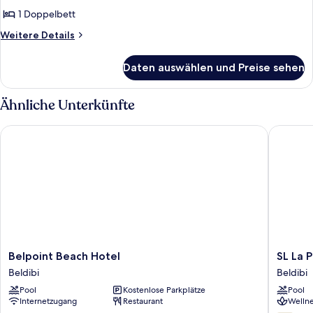
room
1 Doppelbett
3
Weitere
Weitere Details
anzeigen
Details
für
Daten auswählen und Preise sehen
large
room
3
Ähnliche Unterkünfte
Belpoint Beach Hotel
SL La Per
Belpoint
SL
Belpoint Beach Hotel
SL La P
Beach
La
Beldibi
Beldibi
Hotel
Perla
Pool
Kostenlose Parkplätze
Pool
Beldibi
Hotel
Internetzugang
Restaurant
Wellne
Kemer