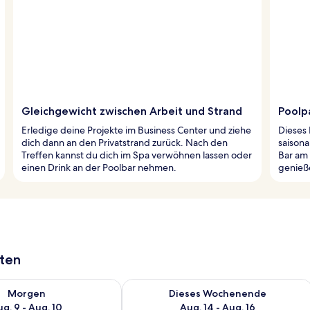
Gleichgewicht zwischen Arbeit und Strand
Poolp
Erledige deine Projekte im Business Center und ziehe
Dieses 
dich dann an den Privatstrand zurück. Nach den
saison
Treffen kannst du dich im Spa verwöhnen lassen oder
Bar am
einen Drink an der Poolbar nehmen.
genieß
aten
 - Aug. 9.
 Verfügbarkeit für morgen, Aug. 9 - Aug. 10.
Überprüfe die Verfügbarkeit für dies
Morgen
Dieses Wochenende
g. 9 - Aug. 10
Aug. 14 - Aug. 16