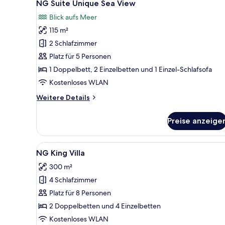
3
Unique
NG Suite Unique Sea View
Fotos
Sea
Blick aufs Meer
für
115 m²
NG
Suite
2 Schlafzimmer
Unique
Platz für 5 Personen
Sea
1 Doppelbett, 2 Einzelbetten und 1 Einzel-Schlafsofa
View
Kostenloses WLAN
anzeigen
Weitere
Weitere Details
Details
für
Preise anzeige
NG
Suite
Unique
Alle
Ein modernes, zweistöckiges
7
Sea
NG King Villa
Fotos
View
300 m²
für
4 Schlafzimmer
NG
King
Platz für 8 Personen
Villa
2 Doppelbetten und 4 Einzelbetten
anzeigen
Kostenloses WLAN