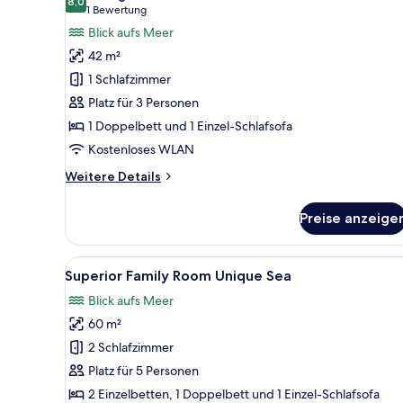
für
8,0
8,0 von 10
(1
1 Bewertung
Deluxe
Bewertung)
Blick aufs Meer
Room
42 m²
Unique
1 Schlafzimmer
Sea
Platz für 3 Personen
View
1 Doppelbett und 1 Einzel-Schlafsofa
anzeigen
Kostenloses WLAN
Weitere
Weitere Details
Details
für
Preise anzeige
Deluxe
Room
Unique
Alle
Ein modernes Hotelzimmer mit
5
Sea
Superior Family Room Unique Sea
Fotos
View
Blick aufs Meer
für
60 m²
Superior
Family
2 Schlafzimmer
Room
Platz für 5 Personen
Unique
2 Einzelbetten, 1 Doppelbett und 1 Einzel-Schlafsofa