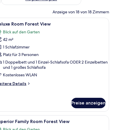
Anzeige von 18 von 18 Zimmern
 der Wand hängenden Kunstwerk.
roßen Bett, einer Couch, einem Balkon mit Gartenmöbeln und einem großen
le
Ein modernes Hotelzimmer mit einem großen B
5
eluxe Room Forest View
otos
Blick auf den Garten
ür
42 m²
eluxe
oom
1 Schlafzimmer
orest
Platz für 3 Personen
iew
1 Doppelbett und 1 Einzel-Schlafsofa ODER 2 Einzelbetten
nzeigen
und 1 großes Schlafsofa
Kostenloses WLAN
itere
itere Details
tails
r
luxe
Preise anzeigen
oom
rest
ew
er.
tt, einem Nachttisch mit Telefon, einem wandmontierten Fernseher und ei
le
Ein Hotelzimmer mit einem großen Bett, eine
6
perior Family Room Forest View
otos
Blick auf den Garten