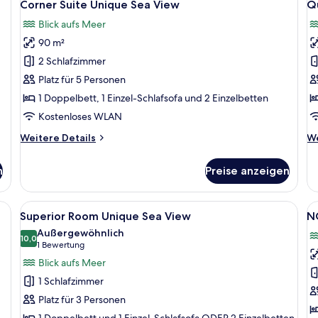
5
Sea
Se
Corner Suite Unique Sea View
Q
Fotos
F
View
Vi
Blick aufs Meer
für
f
90 m²
Corner
Q
Suite
S
2 Schlafzimmer
Unique
U
Platz für 5 Personen
Sea
S
1 Doppelbett, 1 Einzel-Schlafsofa und 2 Einzelbetten
View
V
Kostenloses WLAN
anzeigen
a
Weitere
We
Weitere Details
We
Details
De
für
fü
n
Preise anzeigen
Corner
Q
Suite
Su
Unique
Un
 Gebäude mit einem Schwimmbecken im Vordergrund.
Alle
Ein modernes Hotelzimmer mit einem 
Al
5
Sea
Se
Superior Room Unique Sea View
N
Fotos
F
View
Vi
Außergewöhnlich
für
10,0
f
10,0 von 10
(1
1 Bewertung
Superior
N
Bewertung)
Blick aufs Meer
Room
S
1 Schlafzimmer
Unique
U
Platz für 3 Personen
Sea
S
1 Doppelbett und 1 Einzel-Schlafsofa ODER 2 Einzelbetten