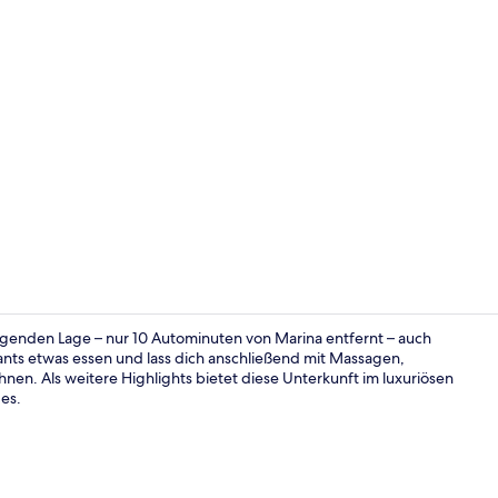
Influencer-V
rragenden Lage – nur 10 Autominuten von Marina entfernt – auch
ants etwas essen und lass dich anschließend mit Massagen,
. Als weitere Highlights bietet diese Unterkunft im luxuriösen
Ansicht von
ges.