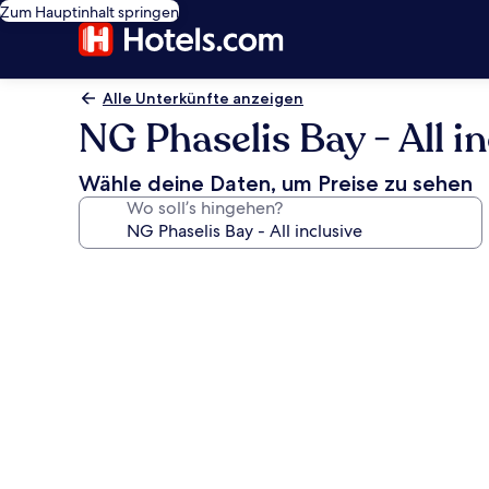
Zum Hauptinhalt springen
Alle Unterkünfte anzeigen
NG Phaselis Bay - All in
Wähle deine Daten, um Preise zu sehen
Wo soll’s hingehen?
Fotogalerie
von
NG
Phaselis
Bay
-
All