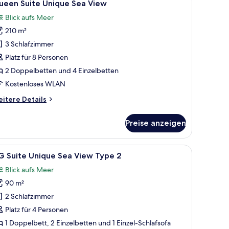
8
a
ueen Suite Unique Sea View
otos
ew
Blick aufs Meer
ür
210 m²
ueen
uite
3 Schlafzimmer
nique
Platz für 8 Personen
ea
2 Doppelbetten und 4 Einzelbetten
iew
Kostenloses WLAN
nzeigen
itere
itere Details
tails
r
Preise anzeigen
ueen
ite
ique
großen Bett, einem kleinen Schreibtisch, einem Balkon mit Meerblick und 
le
Ein modernes Hotelzimmer mit Sofa, Ohrenses
4
a
G Suite Unique Sea View Type 2
otos
ew
Blick aufs Meer
ür
90 m²
G
uite
2 Schlafzimmer
nique
Platz für 4 Personen
ea
1 Doppelbett, 2 Einzelbetten und 1 Einzel-Schlafsofa