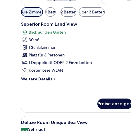
Verfügbare
Alle Zimmer
1 Bett
2 Betten
Über 3 Betten
Filter
Alle
Ein modernes Hotelzimmer mit
für
3
Superior Room Land View
Fotos
Zimmer
Blick auf den Garten
für
30 m²
Superior
Room
1 Schlafzimmer
Land
Platz für 3 Personen
View
1 Doppelbett ODER 2 Einzelbetten
anzeigen
Kostenloses WLAN
Weitere
Weitere Details
Details
für
Superior
Room
Preise anzeige
Land
View
Alle
Ein modernes Hotelzimmer mit 
4
Deluxe Room Unique Sea View
Fotos
Sehr gut