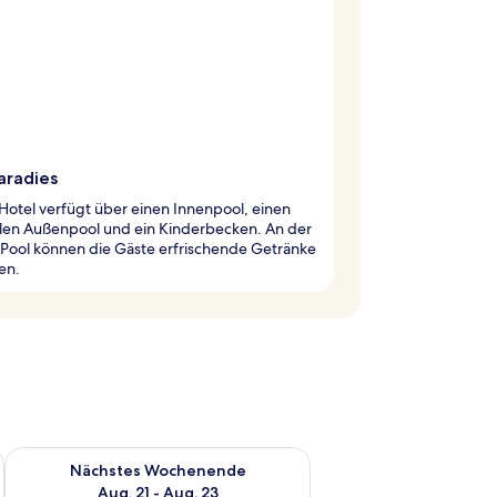
aradies
Hotel verfügt über einen Innenpool, einen
alen Außenpool und ein Kinderbecken. An der
 Pool können die Gäste erfrischende Getränke
en.
es Wochenende, Aug. 14 - Aug. 16.
Überprüfe die Verfügbarkeit für nächstes Wochenende, Aug. 2
Nächstes Wochenende
Aug. 21 - Aug. 23