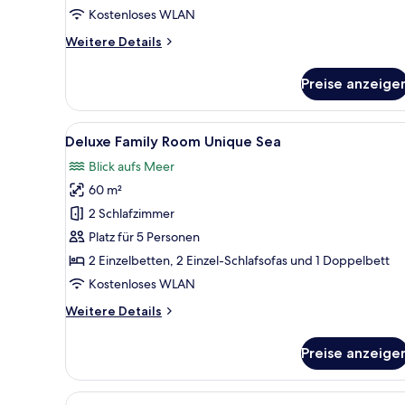
Sea
Kostenloses WLAN
anzeigen
Weitere
Weitere Details
Details
für
Preise anzeige
Superior
Family
Room
Alle
Ein modernes Hotelzimmer mit
4
Unique
Deluxe Family Room Unique Sea
Fotos
Sea
Blick aufs Meer
für
60 m²
Deluxe
Family
2 Schlafzimmer
Room
Platz für 5 Personen
Unique
2 Einzelbetten, 2 Einzel-Schlafsofas und 1 Doppelbett
Sea
Kostenloses WLAN
anzeigen
Weitere
Weitere Details
Details
für
Preise anzeige
Deluxe
Family
Room
Alle
Ein modernes Wohnzimmer mit E