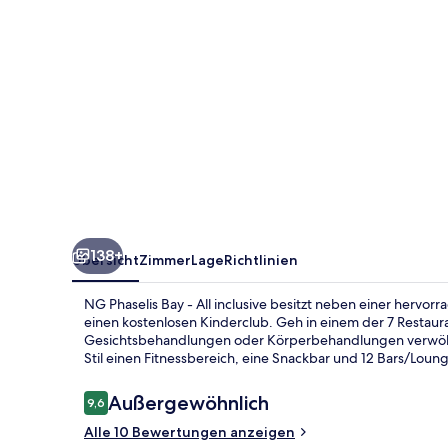
inclusive
138+
Übersicht
Zimmer
Lage
Richtlinien
NG Phaselis Bay - All inclusive besitzt neben einer hervo
einen kostenlosen Kinderclub. Geh in einem der 7 Restaur
Gesichtsbehandlungen oder Körperbehandlungen verwöhnen
Stil einen Fitnessbereich, eine Snackbar und 12 Bars/Loun
Bewertungen
Außergewöhnlich
9,6
9,6 von 10.
Alle 10 Bewertungen anzeigen