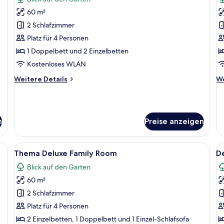
für
f
60 m²
Family
S
Room
F
2 Schlafzimmer
Forest
R
Platz für 4 Personen
View
F
1 Doppelbett und 2 Einzelbetten
anzeigen
V
Kostenloses WLAN
a
Weitere
We
Weitere Details
We
Details
De
für
fü
Family
Su
Room
Fa
n
Preise anzeigen
Forest
R
View
Fo
Vi
 einem großen Bett, einem kleinen Schreibtisch, einem Balkon mit Meerbli
Alle
Ein Zimmer mit Etagenbetten, einem r
Al
5
Thema Deluxe Family Room
D
Fotos
F
Blick auf den Garten
für
f
60 m²
Thema
D
Deluxe
F
2 Schlafzimmer
Family
R
Platz für 4 Personen
Room
F
2 Einzelbetten, 1 Doppelbett und 1 Einzel-Schlafsofa