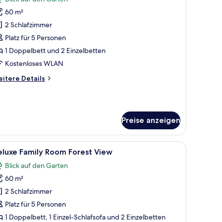
ür
60 m²
uperior
amily
2 Schlafzimmer
oom
Platz für 5 Personen
orest
1 Doppelbett und 2 Einzelbetten
iew
Kostenloses WLAN
nzeigen
itere
itere Details
tails
r
perior
mily
Preise anzeigen
oom
rest
ew
ck und einem großen Gemälde an der Wand.
oten Sitzsack, einem runden Tisch und einem Fernseher.
le
Ein Hotelzimmer mit einem großen Bett, eine
5
eluxe Family Room Forest View
otos
Blick auf den Garten
ür
60 m²
eluxe
amily
2 Schlafzimmer
oom
Platz für 5 Personen
orest
1 Doppelbett, 1 Einzel-Schlafsofa und 2 Einzelbetten