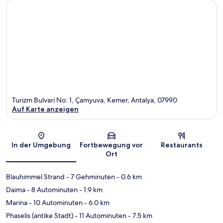
Turizm Bulvari No: 1, Çamyuva, Kemer, Antalya, 07990
Auf Karte anzeigen
Karte
In der Umgebung
Fortbewegung vor
Restaurants
Ort
Blauhimmel Strand
- 7 Gehminuten
- 0.6 km
Daima
- 8 Autominuten
- 1.9 km
Marina
- 10 Autominuten
- 6.0 km
Phaselis (antike Stadt)
- 11 Autominuten
- 7.5 km