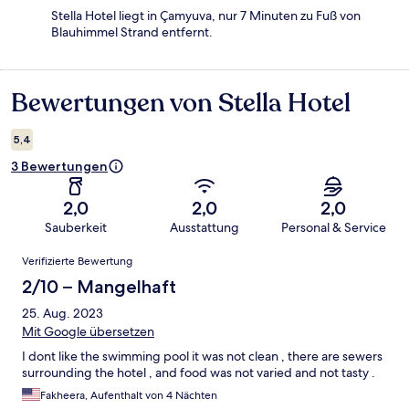
Stella Hotel liegt in Çamyuva, nur 7 Minuten zu Fuß von
Blauhimmel Strand entfernt.
Bewertungen von Stella Hotel
Bewertungen
5,4
3 Bewertungen
2,0
2,0
2,0
Sauberkeit
Ausstattung
Personal & Service
Bewertungen
Verifizierte Bewertung
2/10 – Mangelhaft
25. Aug. 2023
Mit Google übersetzen
I dont like the swimming pool it was not clean , there are sewers
surrounding the hotel , and food was not varied and not tasty .
Fakheera, Aufenthalt von 4 Nächten