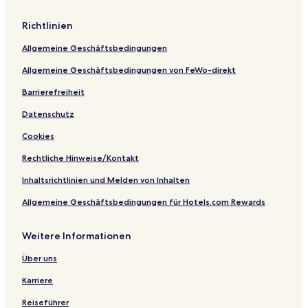
E
n
y
e
-
c
-
m
U
Richtlinien
l
A
e
l
u
l
r
t
Allgemeine Geschäftsbedingungen
s
l
-
r
i
I
A
a
Allgemeine Geschäftsbedingungen von FeWo-direkt
v
n
l
A
e
c
l
l
Barrierefreiheit
l
I
l
Datenschutz
u
n
I
s
c
n
Cookies
i
l
c
v
u
l
Rechtliche Hinweise/Kontakt
e
s
u
i
s
Inhaltsrichtlinien und Melden von Inhalten
v
i
Allgemeine Geschäftsbedingungen für Hotels.com Rewards
e
v
e
Weitere Informationen
Über uns
Karriere
Reiseführer