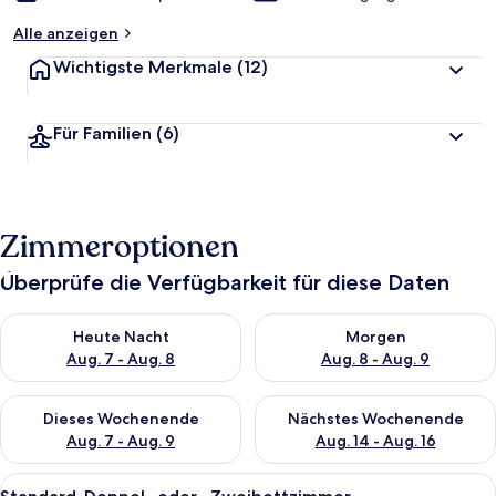
Alle anzeigen
Wichtigste Merkmale
(12)
Für Familien
(6)
Zimmeroptionen
Überprüfe die Verfügbarkeit für diese Daten
Überprüfe die Verfügbarkeit für heute Nacht, Aug. 7 - Aug. 8.
Überprüfe die Verfügbarkeit f
Heute Nacht
Morgen
Aug. 7 - Aug. 8
Aug. 8 - Aug. 9
Überprüfe die Verfügbarkeit für dieses Wochenende, Aug. 7 - 
Überprüfe die Verfügbarkeit f
Dieses Wochenende
Nächstes Wochenende
Aug. 7 - Aug. 9
Aug. 14 - Aug. 16
Alle
Ein Hotelzimmer mit Bett, Schreibtisc
8