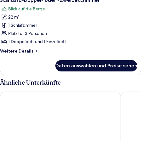
Standard-Doppel- oder -Zweibettzimmer
Fotos
Blick auf die Berge
für
22 m²
Standard-
Doppel-
1 Schlafzimmer
oder
Platz für 3 Personen
-
1 Doppelbett und 1 Einzelbett
Zweibettzimmer
Weitere
Weitere Details
anzeigen
Details
für
Daten auswählen und Preise sehen
Standard-
Doppel-
oder
Ähnliche Unterkünfte
-
Zweibettzimmer
Club Hotel Sunbel - All Inclusive
Hotel Go