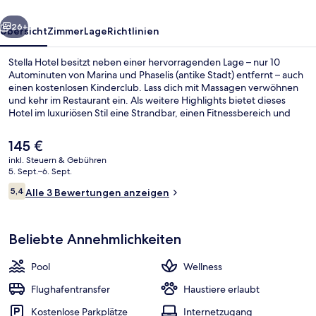
rück
Weiter
26+
Übersicht
Zimmer
Lage
Richtlinien
Stella Hotel besitzt neben einer hervorragenden Lage – nur 10
Autominuten von Marina und Phaselis (antike Stadt) entfernt – auch
einen kostenlosen Kinderclub. Lass dich mit Massagen verwöhnen
und kehr im Restaurant ein. Als weitere Highlights bietet dieses
Hotel im luxuriösen Stil eine Strandbar, einen Fitnessbereich und
eine Sauna.
Der
145 €
aktuelle
inkl. Steuern & Gebühren
Preis
5. Sept.–6. Sept.
Außenpool (je nach Saison geöffnet),
beträgt
Bewertungen
5,4
Alle 3 Bewertungen anzeigen
145 €.
5,4 von 10.
Beliebte Annehmlichkeiten
Pool
Wellness
Flughafentransfer
Haustiere erlaubt
Kostenlose Parkplätze
Internetzugang