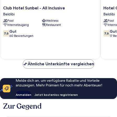
Club
Hotel
Club Hotel Sunbel - All Inclusive
Hotel 
Hotel
Gold
Beldibi
Beldibi
Sunbel
Stone
Pool
Wellness
Pool
-
Beldibi
Internetzugang
Restaurant
Intern
All
Inclusive
7.6
7.6
Gut
Gut
7,6
7,6
Beldibi
von
von
60 Bewertungen
17 B
10,
10,
Gut,
Gut,
60
17
Bewertungen
Bewert
Ähnliche Unterkünfte vergleichen
Melde dich an, um verfügbare Rabatte und Vorteile
anzuzeigen. Mehr Prämien für noch mehr Abenteuer!
Anmelden
Jetzt kostenlos registrieren
Zur Gegend