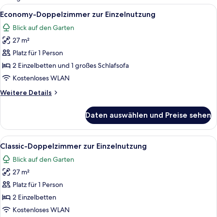
Zimmer
Alle
Ein Hotelzimmer mit Bett, Schreibtisch 
7
Economy-Doppelzimmer zur Einzelnutzung
Fotos
Blick auf den Garten
für
27 m²
Economy-
Doppelzimmer
Platz für 1 Person
zur
2 Einzelbetten und 1 großes Schlafsofa
Einzelnutzung
Kostenloses WLAN
anzeigen
Weitere
Weitere Details
Details
für
Daten auswählen und Preise sehen
Economy-
Doppelzimmer
zur
Alle
Ein Hotelzimmer mit einem großen Bett
11
Einzelnutzung
Classic-Doppelzimmer zur Einzelnutzung
Fotos
Blick auf den Garten
für
27 m²
Classic-
Doppelzimmer
Platz für 1 Person
zur
2 Einzelbetten
Einzelnutzung
Kostenloses WLAN