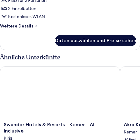
Platz für 2 Personen
2 Einzelbetten
Kostenloses WLAN
Weitere
Weitere Details
Details
für
Daten auswählen und Preise sehen
Superior-
Suite
Ähnliche Unterkünfte
Swandor Hotels & Resorts - Kemer - All Inclusive
Akra Keme
Swandor
Akra
Swandor Hotels & Resorts - Kemer - All
Akra Ke
Hotels
Kemer
Inclusive
Kemer
&
-
Kiriş
Pool