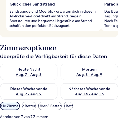
Glücklicher Sandstrand
Paradi
Sandstrände und Meerblick erwarten dich in diesem
Das Bus
All-Inclusive-Hotel direkt am Strand. Segeln,
Tagungs
Bootstouren und bequeme Liegestühle am Strand
Nach Fe
schaffen den perfekten Rückzugsort.
Tennis s
Zimmeroptionen
Überprüfe die Verfügbarkeit für diese Daten
Überprüfe die Verfügbarkeit für heute Nacht, Aug. 7 - Aug. 8.
Überprüfe die Verfügbarkeit f
Heute Nacht
Morgen
Aug. 7 - Aug. 8
Aug. 8 - Aug. 9
Überprüfe die Verfügbarkeit für dieses Wochenende, Aug. 7 - 
Überprüfe die Verfügbarkeit f
Dieses Wochenende
Nächstes Wochenende
Aug. 7 - Aug. 9
Aug. 14 - Aug. 16
Verfügbare
Alle Zimmer
2 Betten
Über 3 Betten
1 Bett
Filter
für
Anzeige von 7 von 7 Zimmern