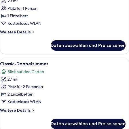
23 m²
Classic-
Einzelzimmer
Platz für 1 Person
anzeigen
1 Einzelbett
Kostenloses WLAN
Weitere
Weitere Details
Details
für
Daten auswählen und Preise sehen
Classic-
Einzelzimmer
Alle
Ein Hotelzimmer mit einem großen Bett
11
Classic-Doppelzimmer
Fotos
Blick auf den Garten
für
27 m²
Classic-
Doppelzimmer
Platz für 2 Personen
anzeigen
2 Einzelbetten
Kostenloses WLAN
Weitere
Weitere Details
Details
für
Daten auswählen und Preise sehen
Classic-