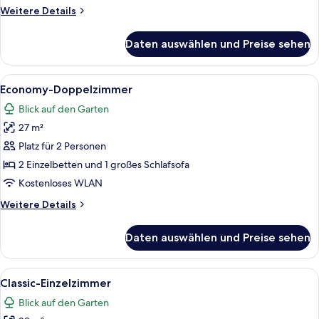
anzeigen
Weitere
Weitere Details
Details
für
Daten auswählen und Preise sehen
Classic-
Doppelzimmer
zur
Alle
Ein Hotelzimmer mit einem großen Bett
8
Einzelnutzung
Economy-Doppelzimmer
Fotos
Blick auf den Garten
für
27 m²
Economy-
Doppelzimmer
Platz für 2 Personen
anzeigen
2 Einzelbetten und 1 großes Schlafsofa
Kostenloses WLAN
Weitere
Weitere Details
Details
für
Daten auswählen und Preise sehen
Economy-
Doppelzimmer
Alle
Ein Hotelzimmer mit Bett, Schreibtisch,
7
Classic-Einzelzimmer
Fotos
Blick auf den Garten
für