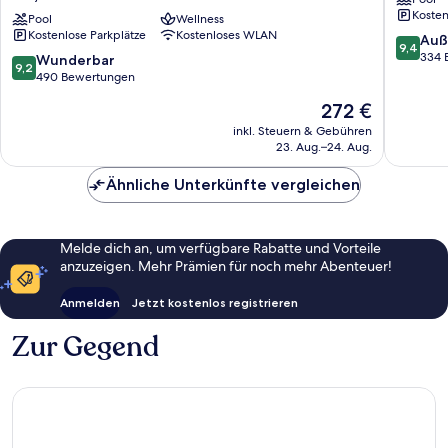
Resorts
All
Kosten
-
Pool
Wellness
Inclusiv
Kostenlose Parkplätze
Kostenloses WLAN
Kemer
Kemer
9.4
Auß
9,4
-
von
334 
9.2
Wunderbar
9,2
All
10,
von
490 Bewertungen
Inclusive
Außerge
10,
Der
272 €
Kiriş
334
Wunderbar,
Preis
Bewert
490
inkl. Steuern & Gebühren
beträgt
23. Aug.–24. Aug.
Bewertungen
272 €
Ähnliche Unterkünfte vergleichen
Melde dich an, um verfügbare Rabatte und Vorteile
anzuzeigen. Mehr Prämien für noch mehr Abenteuer!
Anmelden
Jetzt kostenlos registrieren
Zur Gegend