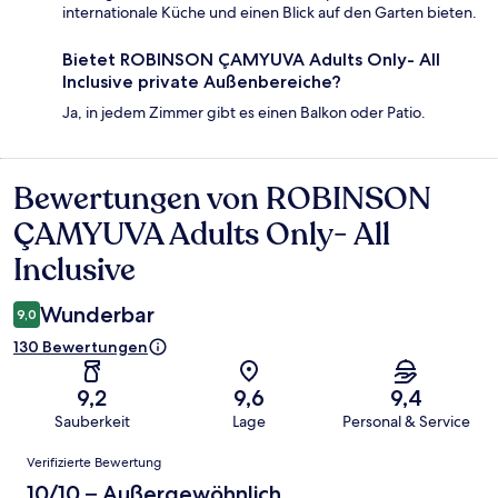
internationale Küche und einen Blick auf den Garten bieten.
Bietet ROBINSON ÇAMYUVA Adults Only- All
Inclusive private Außenbereiche?
Ja, in jedem Zimmer gibt es einen Balkon oder Patio.
Bewertungen von ROBINSON
Bewertungen
ÇAMYUVA Adults Only- All
Inclusive
Wunderbar
9,0
130 Bewertungen
9,2
9,6
9,4
Sauberkeit
Lage
Personal & Service
Bewertungen
Verifizierte Bewertung
10/10 – Außergewöhnlich