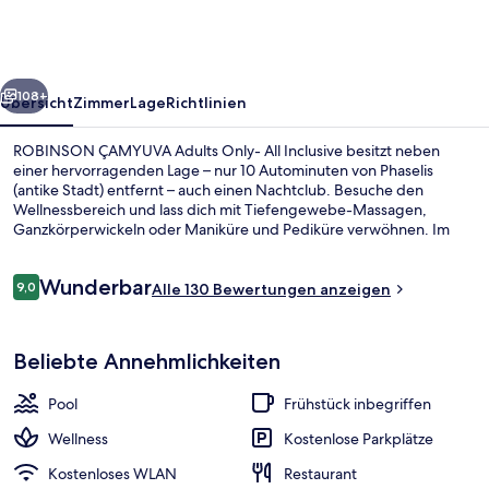
Only-
All
Inclusive
rück
Weiter
108+
Übersicht
Zimmer
Lage
Richtlinien
ROBINSON ÇAMYUVA Adults Only- All Inclusive besitzt neben
einer hervorragenden Lage – nur 10 Autominuten von Phaselis
(antike Stadt) entfernt – auch einen Nachtclub. Besuche den
Wellnessbereich und lass dich mit Tiefengewebe-Massagen,
Ganzkörperwickeln oder Maniküre und Pediküre verwöhnen. Im
Marina, einem der 3 Restaurants, wird zum Abendessen
internationale Küche serviert. Diese Unterkunft im luxuriösen Stil
Bewertungen
Wunderbar
bietet als weitere Highlights eine Poolbar, einen Fitnessbereich
9,0
Alle 130 Bewertungen anzeigen
9,0 von 10.
sowie eine Sauna.
Außenbereich
Beliebte Annehmlichkeiten
Pool
Frühstück inbegriffen
Wellness
Kostenlose Parkplätze
Kostenloses WLAN
Restaurant