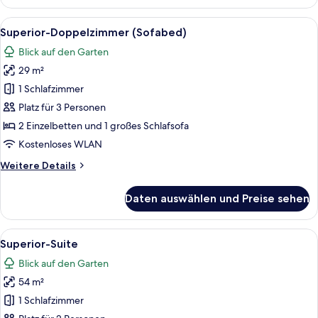
Doppelzimmer
Alle
Ein Hotelzimmer mit Bett, Schreibtisc
8
Superior-Doppelzimmer (Sofabed)
Fotos
Blick auf den Garten
für
29 m²
Superior-
Doppelzimmer
1 Schlafzimmer
(Sofabed)
Platz für 3 Personen
anzeigen
2 Einzelbetten und 1 großes Schlafsofa
Kostenloses WLAN
Weitere
Weitere Details
Details
für
Daten auswählen und Preise sehen
Superior-
Doppelzimmer
(Sofabed)
Alle
Ein Hotelzimmer mit Bett, Schreibtisc
4
Superior-Suite
Fotos
Blick auf den Garten
für
54 m²
Superior-
Suite
1 Schlafzimmer
anzeigen