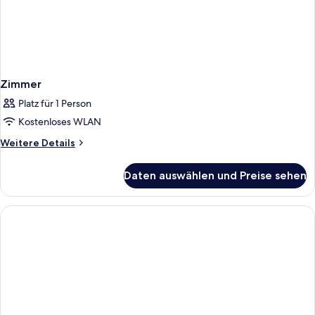
Zimmer
Platz für 1 Person
Kostenloses WLAN
Weitere
Weitere Details
Details
für
Daten auswählen und Preise sehen
Zimmer