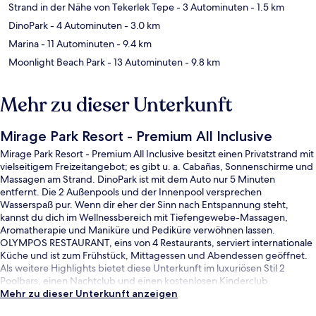
Strand in der Nähe von Tekerlek Tepe
- 3 Autominuten
- 1.5 km
DinoPark
- 4 Autominuten
- 3.0 km
Marina
- 11 Autominuten
- 9.4 km
Moonlight Beach Park
- 13 Autominuten
- 9.8 km
Mehr zu dieser Unterkunft
Mirage Park Resort - Premium All Inclusive
Mirage Park Resort - Premium All Inclusive besitzt einen Privatstrand mit
vielseitigem Freizeitangebot; es gibt u. a. Cabañas, Sonnenschirme und
Massagen am Strand. DinoPark ist mit dem Auto nur 5 Minuten
entfernt. Die 2 Außenpools und der Innenpool versprechen
Wasserspaß pur. Wenn dir eher der Sinn nach Entspannung steht,
kannst du dich im Wellnessbereich mit Tiefengewebe-Massagen,
Aromatherapie und Maniküre und Pediküre verwöhnen lassen.
OLYMPOS RESTAURANT, eins von 4 Restaurants, serviert internationale
Küche und ist zum Frühstück, Mittagessen und Abendessen geöffnet.
Als weitere Highlights bietet diese Unterkunft im luxuriösen Stil 2
Poolbars, einen Nachtclub und einen kostenlosen Kinderclub.
Mehr zu dieser Unterkunft anzeigen