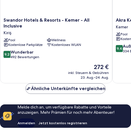
Swandor
Akra
Swandor Hotels & Resorts - Kemer - All
Akra Ke
Hotels
Kemer
Inclusive
Kemer
&
-
Kiriş
Pool
Resorts
All
Kosten
-
Pool
Wellness
Inclusiv
Kostenlose Parkplätze
Kostenloses WLAN
Kemer
Kemer
9.4
Auß
9,4
-
von
334 
9.2
Wunderbar
9,2
All
10,
von
492 Bewertungen
Inclusive
Außerge
10,
Der
272 €
Kiriş
334
Wunderbar,
Preis
Bewert
492
inkl. Steuern & Gebühren
beträgt
23. Aug.–24. Aug.
Bewertungen
272 €
Ähnliche Unterkünfte vergleichen
Melde dich an, um verfügbare Rabatte und Vorteile
anzuzeigen. Mehr Prämien für noch mehr Abenteuer!
Anmelden
Jetzt kostenlos registrieren