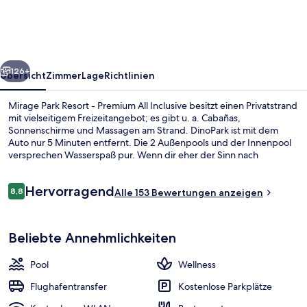
-
Premium
All
rück
Weiter
Inclusive
126+
Übersicht
Zimmer
Lage
Richtlinien
Mirage Park Resort - Premium All Inclusive besitzt einen Privatstrand
mit vielseitigem Freizeitangebot; es gibt u. a. Cabañas,
Sonnenschirme und Massagen am Strand. DinoPark ist mit dem
Auto nur 5 Minuten entfernt. Die 2 Außenpools und der Innenpool
versprechen Wasserspaß pur. Wenn dir eher der Sinn nach
Entspannung steht, kannst du dich im Wellnessbereich mit
Tiefengewebe-Massagen, Aromatherapie und Maniküre und
Bewertungen
Hervorragend
Pediküre verwöhnen lassen. OLYMPOS RESTAURANT, eins von 4
8,8
Alle 153 Bewertungen anzeigen
8,8 von 10.
Restaurants, serviert internationale Küche und ist zum Frühstück,
Mittagessen und Abendessen geöffnet. Als weitere Highlights
Innenpool, 2 Außenpools, Sonnenschi
bietet diese Unterkunft im luxuriösen Stil 2 Poolbars, einen
Beliebte Annehmlichkeiten
Nachtclub und einen kostenlosen Kinderclub.
Pool
Wellness
Flughafentransfer
Kostenlose Parkplätze