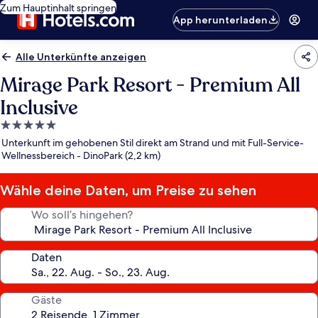
Zum Hauptinhalt springen
App herunterladen
Alle Unterkünfte anzeigen
Mirage Park Resort - Premium All
Inclusive
5.0-
Sterne-
Unterkunft im gehobenen Stil direkt am Strand und mit Full-Service-
Unterkunft
Wellnessbereich - DinoPark (2,2 km)
Wähle deine Daten, um Preise zu sehen
Wo soll’s hingehen?
Daten
Gäste