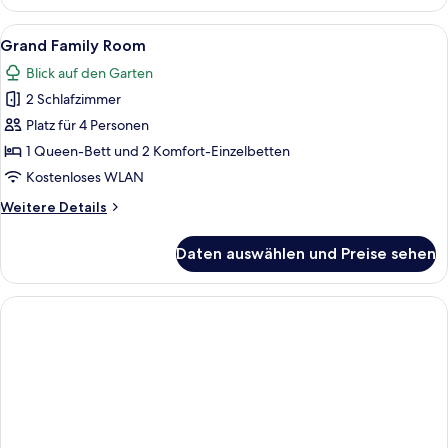
Swim
Up
Alle
Ein modernes Wohnzimmer mit einer Co
15
Room
Grand Family Room
Fotos
Blick auf den Garten
für
2 Schlafzimmer
Grand
Family
Platz für 4 Personen
Room
1 Queen-Bett und 2 Komfort-Einzelbetten
anzeigen
Kostenloses WLAN
Weitere
Weitere Details
Details
für
Daten auswählen und Preise sehen
Grand
Family
Room