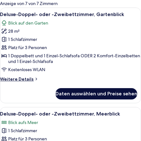
für
Anzeige von 7 von 7 Zimmern
Zimmer
Alle
Ein modernes Hotelzimmer mit Bett, e
6
Deluxe-Doppel- oder -Zweibettzimmer, Gartenblick
Fotos
Blick auf den Garten
für
28 m²
Deluxe-
Doppel-
1 Schlafzimmer
oder
Platz für 3 Personen
-
1 Doppelbett und 1 Einzel-Schlafsofa ODER 2 Komfort-Einzelbetten
Zweibettzimmer,
und 1 Einzel-Schlafsofa
Gartenblick
Kostenloses WLAN
anzeigen
Weitere
Weitere Details
Details
für
Daten auswählen und Preise sehen
Deluxe-
Doppel-
oder
Alle
Hochwertige Bettwaren, kostenlose M
7
-
Deluxe-Doppel- oder -Zweibettzimmer, Meerblick
Fotos
Zweibettzimmer,
Blick aufs Meer
Gartenblick
für
1 Schlafzimmer
Deluxe-
Doppel-
Platz für 3 Personen