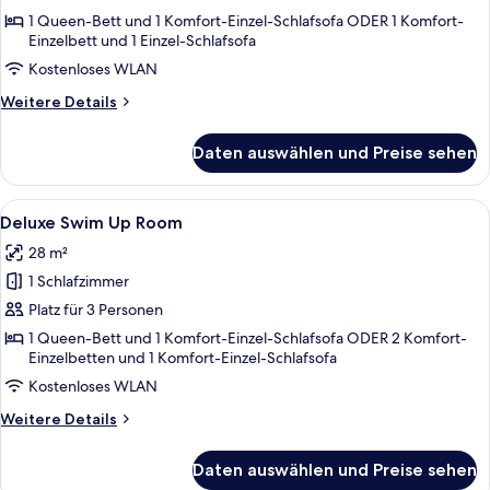
oder
1 Queen-Bett und 1 Komfort-Einzel-Schlafsofa ODER 1 Komfort-
Einzelbett und 1 Einzel-Schlafsofa
-
Zweibettzimmer,
Kostenloses WLAN
Meerblick
Weitere
Weitere Details
anzeigen
Details
für
Daten auswählen und Preise sehen
Deluxe-
Doppel-
oder
Alle
Ein modernes Hotelzimmer mit einem gr
7
-
Deluxe Swim Up Room
Fotos
Zweibettzimmer,
28 m²
Meerblick
für
1 Schlafzimmer
Deluxe
Swim
Platz für 3 Personen
Up
1 Queen-Bett und 1 Komfort-Einzel-Schlafsofa ODER 2 Komfort-
Einzelbetten und 1 Komfort-Einzel-Schlafsofa
Room
anzeigen
Kostenloses WLAN
Weitere
Weitere Details
Details
für
Daten auswählen und Preise sehen
Deluxe