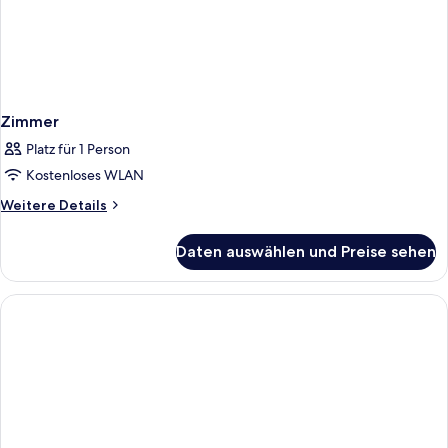
Zimmer
Platz für 1 Person
Kostenloses WLAN
Weitere
Weitere Details
Details
für
Daten auswählen und Preise sehen
Zimmer