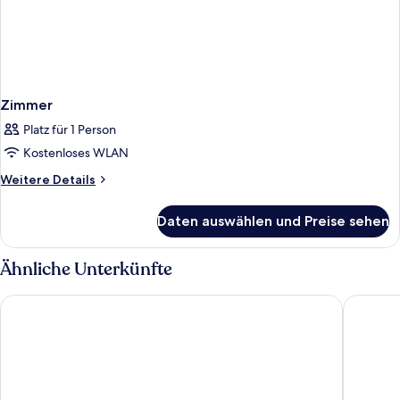
Zimmer
Platz für 1 Person
Kostenloses WLAN
Weitere
Weitere Details
Details
für
Daten auswählen und Preise sehen
Zimmer
Ähnliche Unterkünfte
Swandor Hotels & Resorts - Kemer - All Inclusive
Akra Keme