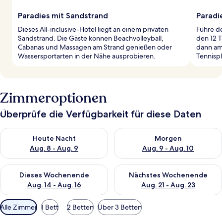
Paradies mit Sandstrand
Paradi
Dieses All-inclusive-Hotel liegt an einem privaten
Führe d
Sandstrand. Die Gäste können Beachvolleyball,
den 12 
Cabanas und Massagen am Strand genießen oder
dann am 
Wassersportarten in der Nähe ausprobieren.
Tennisp
Zimmeroptionen
Überprüfe die Verfügbarkeit für diese Daten
Überprüfe die Verfügbarkeit für heute Nacht, Aug. 8 - Aug. 9.
Überprüfe die Verfügbarkeit f
Heute Nacht
Morgen
Aug. 8 - Aug. 9
Aug. 9 - Aug. 10
Überprüfe die Verfügbarkeit für dieses Wochenende, Aug. 14 -
Überprüfe die Verfügbarkeit f
Dieses Wochenende
Nächstes Wochenende
Aug. 14 - Aug. 16
Aug. 21 - Aug. 23
Verfügbare
Alle Zimmer
1 Bett
2 Betten
Über 3 Betten
Filter