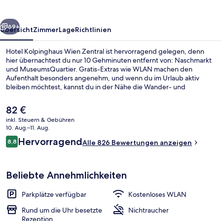
rück
Weiter
69+
Übersicht
Zimmer
Lage
Richtlinien
Hotel Kolpinghaus Wien Zentral ist hervorragend gelegen, denn
hier übernachtest du nur 10 Gehminuten entfernt von: Naschmarkt
und MuseumsQuartier. Gratis-Extras wie WLAN machen den
Aufenthalt besonders angenehm, und wenn du im Urlaub aktiv
bleiben möchtest, kannst du in der Nähe die Wander- und
Radwege nutzen. Eine Terrasse und ein Garten gehören ebenfalls
zum Angebot. Andere Reisende mögen das hilfsbereite Personal.
Der
82 €
Die Unterkunft ist nur einen kurzen Fußmarsch von den öffentlichen
aktuelle
inkl. Steuern & Gebühren
Verkehrsmitteln entfernt: Zur U-Bahn läuft man 4 Minuten (U-Bahn-
Preis
10. Aug.–11. Aug.
Station Kettenbrückengasse) bzw. 7 Minuten
Terrasse/Patio
beträgt
Bewertungen
(Straßenbahnhaltestelle Stiftgasse).
Hervorragend
8,8
Alle 826 Bewertungen anzeigen
82 €.
8,8 von 10.
Beliebte Annehmlichkeiten
Parkplätze verfügbar
Kostenloses WLAN
Rund um die Uhr besetzte
Nichtraucher
Rezeption