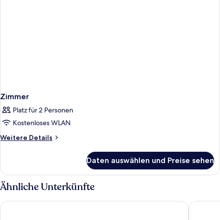
Zimmer
Platz für 2 Personen
Kostenloses WLAN
Weitere
Weitere Details
Details
für
Daten auswählen und Preise sehen
Zimmer
Ähnliche Unterkünfte
Hotel Kaffeemühle
Hotel M