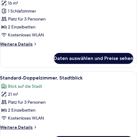
16 m²
für
1 Schlafzimmer
Basic-
Doppelzimmer
Platz für 3 Personen
anzeigen
2 Einzelbetten
Kostenloses WLAN
Weitere
Weitere Details
Details
für
Daten auswählen und Preise sehen
Basic-
Doppelzimmer
Alle
Zimmersafe, Schreibtisch, kostenlose 
10
Standard-Doppelzimmer, Stadtblick
Fotos
Blick auf die Stadt
für
21 m²
Standard-
Doppelzimmer,
Platz für 3 Personen
Stadtblick
2 Einzelbetten
anzeigen
Kostenloses WLAN
Weitere
Weitere Details
Details