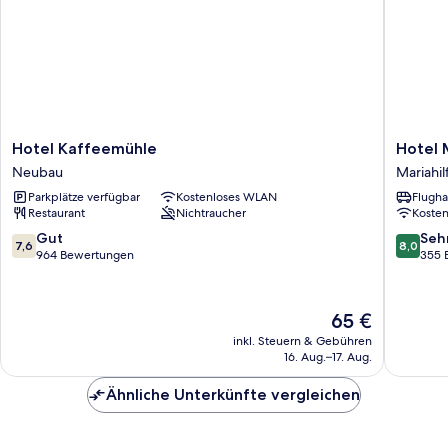
Hotel
Hotel
Hotel Kaffeemühle
Hotel
Kaffeemühle
Mocca
Neubau
Mariahil
Neubau
Mariahil
Parkplätze verfügbar
Kostenloses WLAN
Flugha
Restaurant
Nichtraucher
Koste
7.6
8.0
Gut
Seh
7,6
8,0
von
von
964 Bewertungen
355 
10,
10,
Gut,
Sehr
964
gut,
Der
65 €
Bewertungen
355
Preis
inkl. Steuern & Gebühren
Bewert
beträgt
16. Aug.–17. Aug.
65 €
Ähnliche Unterkünfte vergleichen