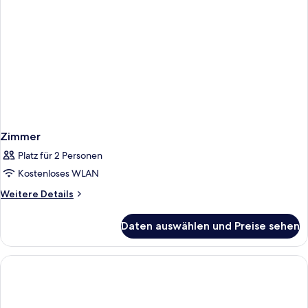
Zimmer
Platz für 2 Personen
Kostenloses WLAN
Weitere
Weitere Details
Details
für
Daten auswählen und Preise sehen
Zimmer