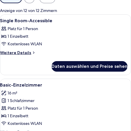
Filter
für
Anzeige von 12 von 12 Zimmern
Zimmer
Alle
Zimmersafe, Schreibtisch, kostenlose 
4
Single Room-Accessible
Fotos
Platz für 1 Person
für
1 Einzelbett
Single
Room-
Kostenloses WLAN
Accessible
Weitere
Weitere Details
anzeigen
Details
für
Daten auswählen und Preise sehen
Single
Room-
Accessible
Alle
Ein Hotelzimmer mit Bett, Schreibtisc
8
Basic-Einzelzimmer
Fotos
16 m²
für
1 Schlafzimmer
Basic-
Einzelzimmer
Platz für 1 Person
anzeigen
1 Einzelbett
Kostenloses WLAN