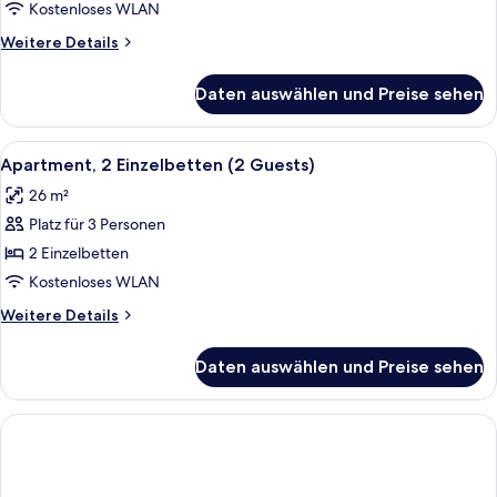
Kostenloses WLAN
Weitere
Weitere Details
Details
für
Daten auswählen und Preise sehen
Doppelzimmer,
barrierefrei
Alle
Ein Doppelbett mit weißer Bettwäsch
8
Apartment, 2 Einzelbetten (2 Guests)
Fotos
26 m²
für
Platz für 3 Personen
Apartment,
2 Einzelbetten
2 Einzelbetten
(2
Kostenloses WLAN
Guests)
Weitere
Weitere Details
anzeigen
Details
für
Daten auswählen und Preise sehen
Apartment,
2 Einzelbetten
(2
Guests)