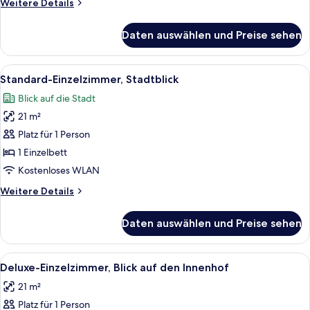
Weitere
Weitere Details
Details
für
Daten auswählen und Preise sehen
Basic-
Einzelzimmer
Alle
Zimmersafe, Schreibtisch, kostenlose 
7
Standard-Einzelzimmer, Stadtblick
Fotos
Blick auf die Stadt
für
21 m²
Standard-
Einzelzimmer,
Platz für 1 Person
Stadtblick
1 Einzelbett
anzeigen
Kostenloses WLAN
Weitere
Weitere Details
Details
für
Daten auswählen und Preise sehen
Standard-
Einzelzimmer,
Stadtblick
Alle
Ein Hotelzimmer mit einem Bett, einem
11
Deluxe-Einzelzimmer, Blick auf den Innenhof
Fotos
21 m²
für
Platz für 1 Person
Deluxe-