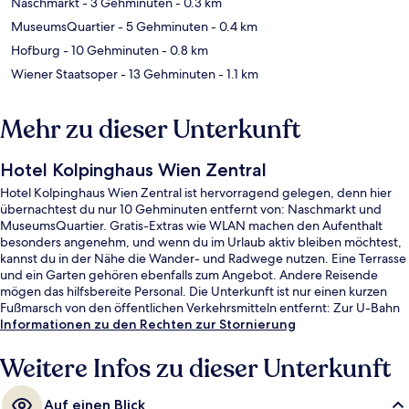
Naschmarkt
- 3 Gehminuten
- 0.3 km
MuseumsQuartier
- 5 Gehminuten
- 0.4 km
Hofburg
- 10 Gehminuten
- 0.8 km
Wiener Staatsoper
- 13 Gehminuten
- 1.1 km
Mehr zu dieser Unterkunft
Hotel Kolpinghaus Wien Zentral
Hotel Kolpinghaus Wien Zentral ist hervorragend gelegen, denn hier
übernachtest du nur 10 Gehminuten entfernt von: Naschmarkt und
MuseumsQuartier. Gratis-Extras wie WLAN machen den Aufenthalt
besonders angenehm, und wenn du im Urlaub aktiv bleiben möchtest,
kannst du in der Nähe die Wander- und Radwege nutzen. Eine Terrasse
und ein Garten gehören ebenfalls zum Angebot. Andere Reisende
mögen das hilfsbereite Personal. Die Unterkunft ist nur einen kurzen
Fußmarsch von den öffentlichen Verkehrsmitteln entfernt: Zur U-Bahn
läuft man 4 Minuten (U-Bahn-Station Kettenbrückengasse) bzw. 7
Informationen zu den Rechten zur Stornierung
Minuten (Straßenbahnhaltestelle Stiftgasse).
Weitere Infos zu dieser Unterkunft
Auf einen Blick