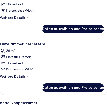
Einzelzimmer,
1 Einzelbett
Blick
Kostenloses WLAN
auf
Weitere
Weitere Details
den
Details
Innenhof
für
Daten auswählen und Preise sehen
Deluxe-
anzeigen
Einzelzimmer,
Blick
Alle
Ein Hotelzimmer mit Bett, Nachttisch
5
auf
Einzelzimmer, barrierefrei
Fotos
den
26 m²
Innenhof
für
Platz für 1 Person
Einzelzimmer,
barrierefrei
1 Einzelbett
anzeigen
Kostenloses WLAN
Weitere
Weitere Details
Details
für
Daten auswählen und Preise sehen
Einzelzimmer,
barrierefrei
Alle
Ein Hotelzimmer mit zwei Betten, ein
5
Basic-Doppelzimmer
Fotos