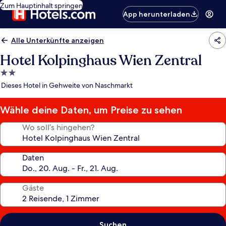
Zum Hauptinhalt springen
App herunterladen
Alle Unterkünfte anzeigen
Hotel Kolpinghaus Wien Zentral
2.0-
Sterne-
Dieses Hotel in Gehweite von Naschmarkt
Unterkunft
Wähle deine Daten, um Preise zu sehen
Wo soll’s hingehen?
Daten
Gäste
Suchen