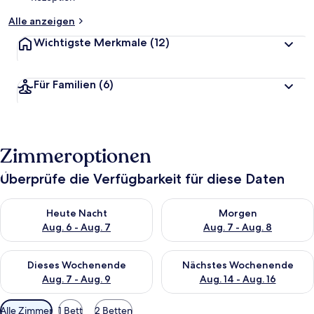
Alle anzeigen
Wichtigste Merkmale
(12)
Für Familien
(6)
Zimmeroptionen
Überprüfe die Verfügbarkeit für diese Daten
Überprüfe die Verfügbarkeit für heute Nacht, Aug. 6 - Aug. 7.
Überprüfe die Verfügbarkeit f
Heute Nacht
Morgen
Aug. 6 - Aug. 7
Aug. 7 - Aug. 8
Überprüfe die Verfügbarkeit für dieses Wochenende, Aug. 7 - 
Überprüfe die Verfügbarkeit f
Dieses Wochenende
Nächstes Wochenende
Aug. 7 - Aug. 9
Aug. 14 - Aug. 16
Verfügbare
Alle Zimmer
1 Bett
2 Betten