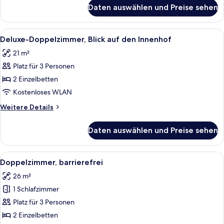
für
Daten auswählen und Preise sehen
Standard-
Doppelzimmer,
Stadtblick
Alle
Ein Hotelzimmer mit zwei Betten, ein
9
Deluxe-Doppelzimmer, Blick auf den Innenhof
Fotos
21 m²
für
Platz für 3 Personen
Deluxe-
Doppelzimmer,
2 Einzelbetten
Blick
Kostenloses WLAN
auf
Weitere
Weitere Details
den
Details
Innenhof
für
Daten auswählen und Preise sehen
Deluxe-
anzeigen
Doppelzimmer,
Blick
Alle
Ein Hotelzimmer mit Bett, Nachttisch
8
auf
Doppelzimmer, barrierefrei
Fotos
den
26 m²
Innenhof
für
1 Schlafzimmer
Doppelzimmer,
barrierefrei
Platz für 3 Personen
anzeigen
2 Einzelbetten