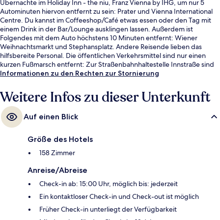
Übernachte im Holiday Inn - the niu, Franz Vienna by IHG, um nur 5
Autominuten hiervon entfernt zu sein: Prater und Vienna International
Centre. Du kannst im Coffeeshop/Café etwas essen oder den Tag mit
einem Drink in der Bar/Lounge ausklingen lassen. Außerdem ist
Folgendes mit dem Auto höchstens 10 Minuten entfernt: Wiener
Weihnachtsmarkt und Stephansplatz. Andere Reisende lieben das
hilfsbereite Personal. Die öffentlichen Verkehrsmittel sind nur einen
kurzen Fußmarsch entfernt: Zur Straßenbahnhaltestelle Innstraße sind
es nur wenige Schritte und zur Straßenbahnhaltestelle Rebhanngasse 4
Informationen zu den Rechten zur Stornierung
Minuten.
Weitere Infos zu dieser Unterkunft
Auf einen Blick
Größe des Hotels
158 Zimmer
Anreise/Abreise
Check-in ab: 15:00 Uhr, möglich bis: jederzeit
Ein kontaktloser Check-in und Check-out ist möglich
Früher Check-in unterliegt der Verfügbarkeit