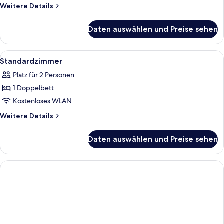
Queen-
Weitere
Weitere Details
Bett,
Details
für
barrierefrei
Daten auswählen und Preise sehen
Standardzimmer,
anzeigen
1
Queen-
Alle
Ein Hotelzimmer mit einem Bett, ausge
9
Bett,
Standardzimmer
Fotos
barrierefrei
Platz für 2 Personen
für
1 Doppelbett
Standardzimmer
anzeigen
Kostenloses WLAN
Weitere
Weitere Details
Details
für
Daten auswählen und Preise sehen
Standardzimmer