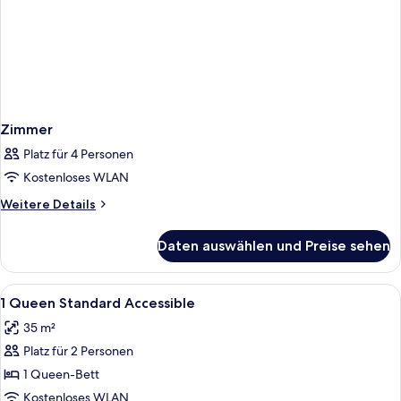
Zimmer
Platz für 4 Personen
Kostenloses WLAN
Weitere
Weitere Details
Details
für
Daten auswählen und Preise sehen
Zimmer
Alle
Hochwertige Bettwaren, Zimmersafe, Sc
4
1 Queen Standard Accessible
Fotos
35 m²
für
Platz für 2 Personen
1
Queen
1 Queen-Bett
Standard
Kostenloses WLAN