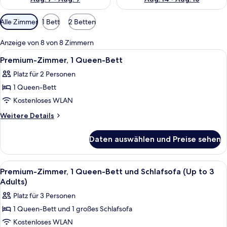
Verfügbare
Alle Zimmer
1 Bett
2 Betten
Filter
für
Anzeige von 8 von 8 Zimmern
Zimmer
Alle
Ein Hotelzimmer mit Duschkabine aus 
12
Premium-Zimmer, 1 Queen-Bett
Fotos
Platz für 2 Personen
für
1 Queen-Bett
Premium-
Zimmer,
Kostenloses WLAN
1
Weitere
Weitere Details
Queen-
Details
für
Bett
Daten auswählen und Preise sehen
Premium-
anzeigen
Zimmer,
1
Alle
Ein Hotelzimmer mit Duschkabine aus 
17
Queen-
Premium-Zimmer, 1 Queen-Bett und Schlafsofa (Up to 3
Fotos
Bett
Adults)
für
Platz für 3 Personen
Premium-
1 Queen-Bett und 1 großes Schlafsofa
Zimmer,
Kostenloses WLAN
1 Queen-