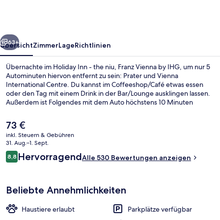
the
niu,
Franz
rück
Weiter
Vienna
63+
Übersicht
Zimmer
Lage
Richtlinien
by
Übernachte im Holiday Inn - the niu, Franz Vienna by IHG, um nur 5
IHG
Autominuten hiervon entfernt zu sein: Prater und Vienna
International Centre. Du kannst im Coffeeshop/Café etwas essen
oder den Tag mit einem Drink in der Bar/Lounge ausklingen lassen.
Außerdem ist Folgendes mit dem Auto höchstens 10 Minuten
entfernt: Wiener Weihnachtsmarkt und Stephansplatz. Andere
Reisende lieben das hilfsbereite Personal. Die öffentlichen
Der
73 €
Verkehrsmittel sind nur einen kurzen Fußmarsch entfernt: Zur
aktuelle
inkl. Steuern & Gebühren
Straßenbahnhaltestelle Innstraße sind es nur wenige Schritte und
Preis
31. Aug.–1. Sept.
zur Straßenbahnhaltestelle Rebhanngasse 4 Minuten.
Bar (in der Unterkunft)
beträgt
Bewertungen
Hervorragend
8,8
Alle 530 Bewertungen anzeigen
73 €.
8,8 von 10.
Beliebte Annehmlichkeiten
Haustiere erlaubt
Parkplätze verfügbar