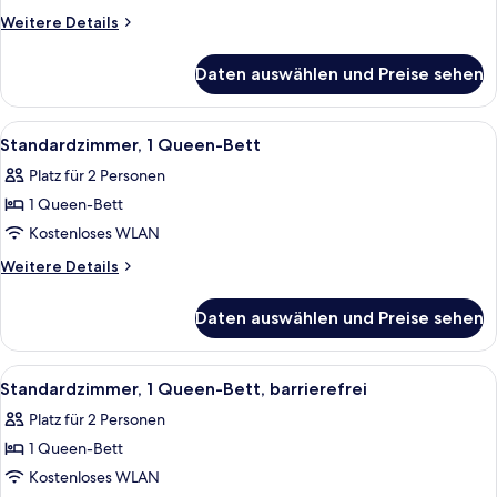
Bett
Weitere
Weitere Details
Details
und
für
Schlafsofa
Daten auswählen und Preise sehen
Premium-
(Up
Zimmer,
to
1 Queen-
Alle
Ein Hotelzimmer mit einem Bett, ausge
8
Bett
3
Standardzimmer, 1 Queen-Bett
Fotos
und
Adults)
Platz für 2 Personen
Schlafsofa
für
anzeigen
(Up
1 Queen-Bett
Standardzimmer,
to
1
Kostenloses WLAN
3
Queen-
Adults)
Weitere
Weitere Details
Bett
Details
für
anzeigen
Daten auswählen und Preise sehen
Standardzimmer,
1
Queen-
Alle
Ein modernes Hotelzimmer mit einem Be
6
Bett
Standardzimmer, 1 Queen-Bett, barrierefrei
Fotos
Platz für 2 Personen
für
1 Queen-Bett
Standardzimmer,
1
Kostenloses WLAN