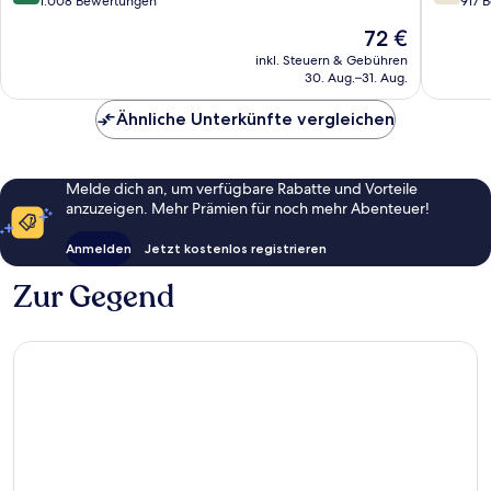
von
von
1.008 Bewertungen
917 
10,
10,
Der
72 €
Hervorragend,
Gut,
Preis
1.008
917
inkl. Steuern & Gebühren
beträgt
30. Aug.–31. Aug.
Bewertungen
Bewert
72 €
Ähnliche Unterkünfte vergleichen
Melde dich an, um verfügbare Rabatte und Vorteile
anzuzeigen. Mehr Prämien für noch mehr Abenteuer!
Anmelden
Jetzt kostenlos registrieren
Zur Gegend