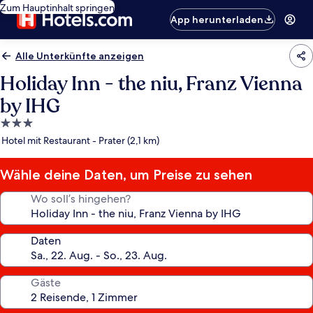
Zum Hauptinhalt springen
App herunterladen
Alle Unterkünfte anzeigen
Holiday Inn - the niu, Franz Vienna
by IHG
3.0-
Sterne-
Hotel mit Restaurant - Prater (2,1 km)
Unterkunft
Wähle deine Daten, um Preise zu sehen
Wo soll’s hingehen?
Daten
Gäste