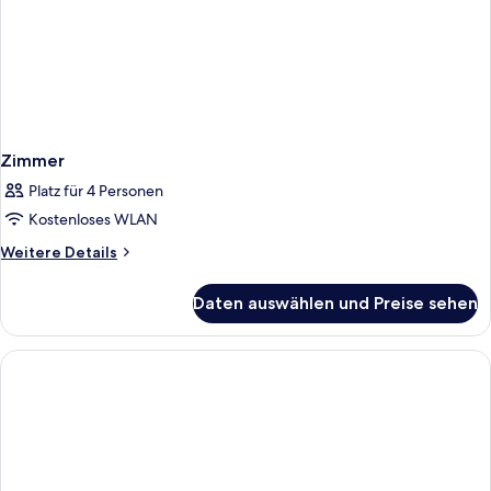
Zimmer
Platz für 4 Personen
Kostenloses WLAN
Weitere
Weitere Details
Details
für
Daten auswählen und Preise sehen
Zimmer