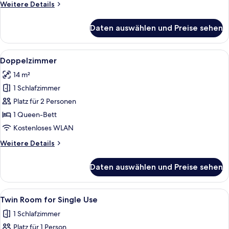
Weitere
Weitere Details
anzeigen
Details
für
Daten auswählen und Preise sehen
Bett
im
4-
Alle
Ein schmales Zimmer mit einem Bett, 
4
Bett-
Doppelzimmer
Fotos
Schlafsaal
14 m²
für
1 Schlafzimmer
Doppelzimmer
anzeigen
Platz für 2 Personen
1 Queen-Bett
Kostenloses WLAN
Weitere
Weitere Details
Details
für
Daten auswählen und Preise sehen
Doppelzimmer
Alle
Ein kleiner, moderner Raum mit einem 
4
Twin Room for Single Use
Fotos
1 Schlafzimmer
für
Platz für 1 Person