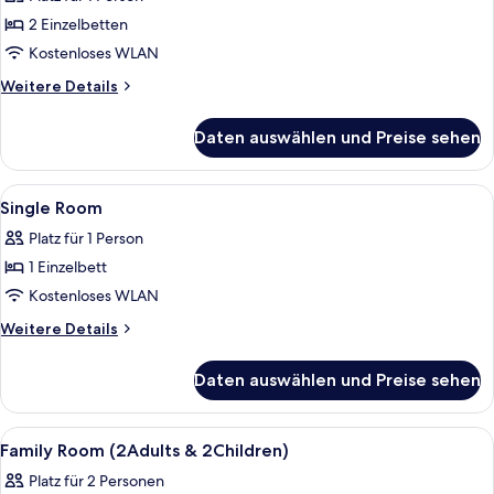
Twin
Room
2 Einzelbetten
for
Kostenloses WLAN
Single
Weitere
Weitere Details
Use
Details
anzeigen
für
Daten auswählen und Preise sehen
Twin
Room
for
Alle
Allergikerbettwaren, kostenloses WL
8
Single
Single Room
Fotos
Use
Platz für 1 Person
für
1 Einzelbett
Single
Room
Kostenloses WLAN
anzeigen
Weitere
Weitere Details
Details
für
Daten auswählen und Preise sehen
Single
Room
Alle
Allergikerbettwaren, kostenloses WL
6
Family Room (2Adults & 2Children)
Fotos
Platz für 2 Personen
für