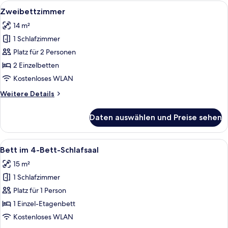
Alle
Ein kleiner, moderner Raum mit einem 
10
Zweibettzimmer
Fotos
14 m²
für
1 Schlafzimmer
Zweibettzimmer
anzeigen
Platz für 2 Personen
2 Einzelbetten
Kostenloses WLAN
Weitere
Weitere Details
Details
für
Daten auswählen und Preise sehen
Zweibettzimmer
Alle
Ein kleiner, moderner Raum mit Holzb
9
Bett im 4-Bett-Schlafsaal
Fotos
15 m²
für
1 Schlafzimmer
Bett
im
Platz für 1 Person
4-
1 Einzel-Etagenbett
Bett-
Kostenloses WLAN
Schlafsaal