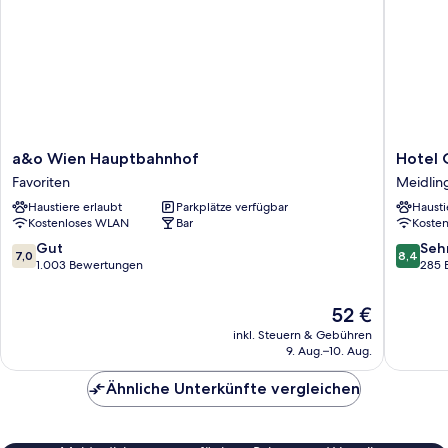
a&o
Hotel
a&o Wien Hauptbahnhof
Hotel 
Wien
Oranger
Favoriten
Meidlin
Hauptbahnhof
Meidlin
Haustiere erlaubt
Parkplätze verfügbar
Hausti
Favoriten
Kostenloses WLAN
Bar
Koste
7.0
8.4
Gut
Seh
7,0
8,4
von
von
1.003 Bewertungen
285 
10,
10,
Gut,
Sehr
Der
52 €
1.003
gut,
Preis
inkl. Steuern & Gebühren
Bewertungen
285
beträgt
9. Aug.–10. Aug.
Bewert
52 €
Ähnliche Unterkünfte vergleichen