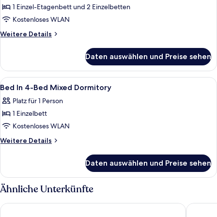
1 Einzel-Etagenbett und 2 Einzelbetten
Family
Room
Kostenloses WLAN
(2Adults
Weitere
Weitere Details
&
Details
für
2Children)
Daten auswählen und Preise sehen
Family
anzeigen
Room
(2Adults
Alle
Allergikerbettwaren, kostenloses WL
7
&
Bed In 4-Bed Mixed Dormitory
Fotos
2Children)
Platz für 1 Person
für
1 Einzelbett
Bed
In
Kostenloses WLAN
4-
Weitere
Weitere Details
Bed
Details
für
Mixed
Daten auswählen und Preise sehen
Bed
Dormitory
In
anzeigen
4-
Ähnliche Unterkünfte
Bed
Mixed
a&o Wien Hauptbahnhof
Hotel Or
Dormitory