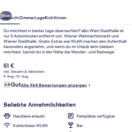
rück
Weiter
68+
Übersicht
Zimmer
Lage
Richtlinien
Du möchtest in bester Lage übernachten? a&o Wien Stadthalle ist
nur 5 Autominuten entfernt von: Wiener Weihnachtsmarkt und
Wiener Stadthalle. Gratis-Extras wie WLAN machen den Aufenthalt
besonders angenehm, und wenn du im Urlaub aktiv bleiben
möchtest, kannst du in der Nähe die Wander- und Radwege
nutzen. Eine Bar/Lounge und eine Snackbar gehören ebenfalls zum
Angebot. Andere Reisende loben das hilfsbereite Personal. Die
Der
51 €
Unterkunft ist nur einen kurzen Fußmarsch von den öffentlichen
aktuelle
inkl. Steuern & Gebühren
Verkehrsmitteln entfernt: Zur U-Bahn läuft man 3 Minuten (U-Bahn-
Preis
9. Aug.–10. Aug.
Station Burggasse - Stadthalle) bzw. 4 Minuten
Lobby
beträgt
Bewertungen
(Straßenbahnhaltestelle Kaiserstraße, Neustiftgasse).
Gut
6,8
Alle 964 Bewertungen anzeigen
51 €.
6,8 von 10.
Beliebte Annehmlichkeiten
Haustiere erlaubt
Parkplätze verfügbar
Kostenloses WLAN
Bar