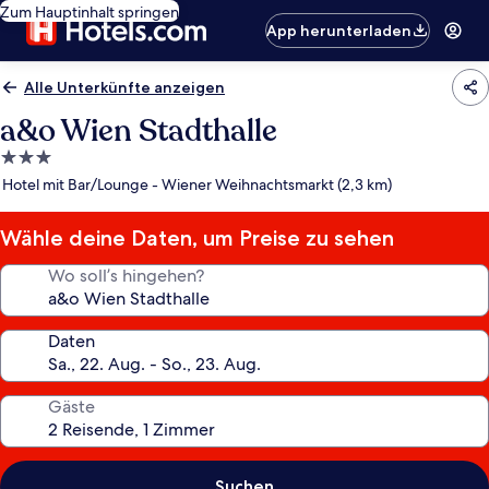
Zum Hauptinhalt springen
App herunterladen
Alle Unterkünfte anzeigen
a&o Wien Stadthalle
3.0-
Sterne-
Hotel mit Bar/Lounge - Wiener Weihnachtsmarkt (2,3 km)
Unterkunft
Wähle deine Daten, um Preise zu sehen
Wo soll’s hingehen?
Daten
Gäste
Suchen