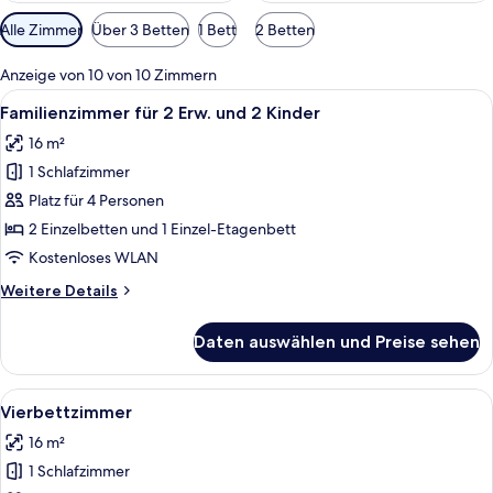
Verfügbare
Alle Zimmer
Über 3 Betten
1 Bett
2 Betten
Filter
für
Anzeige von 10 von 10 Zimmern
Zimmer
Alle
Ein Hotelzimmer mit einem Etagenbett
10
Familienzimmer für 2 Erw. und 2 Kinder
Fotos
16 m²
für
1 Schlafzimmer
Familienzimmer
für
Platz für 4 Personen
2
2 Einzelbetten und 1 Einzel-Etagenbett
Erw.
Kostenloses WLAN
und
Weitere
Weitere Details
2
Details
Kinder
für
Daten auswählen und Preise sehen
Familienzimmer
anzeigen
für
2
Alle
Ein modernes Hotelzimmer mit Stockbe
13
Erw.
Vierbettzimmer
Fotos
und
16 m²
2
für
Kinder
1 Schlafzimmer
Vierbettzimmer