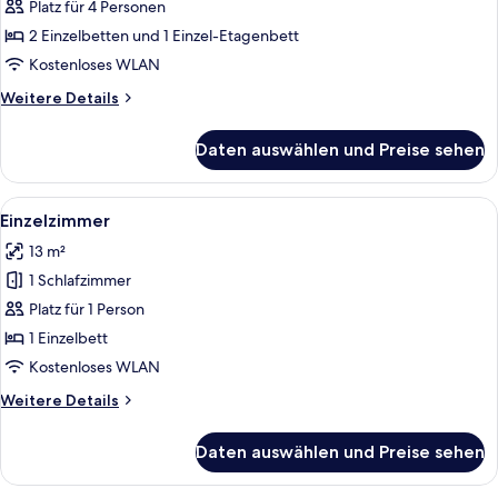
anzeigen
Platz für 4 Personen
2 Einzelbetten und 1 Einzel-Etagenbett
Kostenloses WLAN
Weitere
Weitere Details
Details
für
Daten auswählen und Preise sehen
Vierbettzimmer
Alle
Ein Mann in schwarzem Hemd und beig
8
Einzelzimmer
Fotos
13 m²
für
1 Schlafzimmer
Einzelzimmer
anzeigen
Platz für 1 Person
1 Einzelbett
Kostenloses WLAN
Weitere
Weitere Details
Details
für
Daten auswählen und Preise sehen
Einzelzimmer