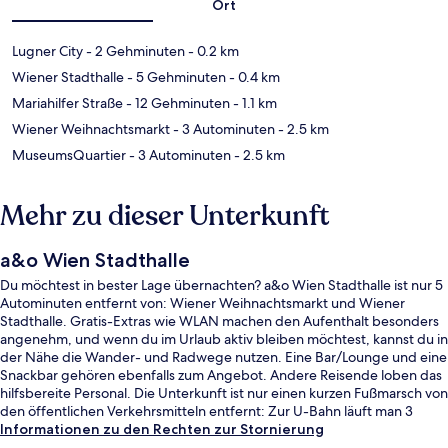
Ort
Lugner City
- 2 Gehminuten
- 0.2 km
Wiener Stadthalle
- 5 Gehminuten
- 0.4 km
Mariahilfer Straße
- 12 Gehminuten
- 1.1 km
Wiener Weihnachtsmarkt
- 3 Autominuten
- 2.5 km
MuseumsQuartier
- 3 Autominuten
- 2.5 km
Mehr zu dieser Unterkunft
a&o Wien Stadthalle
Du möchtest in bester Lage übernachten? a&o Wien Stadthalle ist nur 5
Autominuten entfernt von: Wiener Weihnachtsmarkt und Wiener
Stadthalle. Gratis-Extras wie WLAN machen den Aufenthalt besonders
angenehm, und wenn du im Urlaub aktiv bleiben möchtest, kannst du in
der Nähe die Wander- und Radwege nutzen. Eine Bar/Lounge und eine
Snackbar gehören ebenfalls zum Angebot. Andere Reisende loben das
hilfsbereite Personal. Die Unterkunft ist nur einen kurzen Fußmarsch von
den öffentlichen Verkehrsmitteln entfernt: Zur U-Bahn läuft man 3
Minuten (U-Bahn-Station Burggasse - Stadthalle) bzw. 4 Minuten
Informationen zu den Rechten zur Stornierung
(Straßenbahnhaltestelle Kaiserstraße, Neustiftgasse).