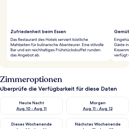
Zufriedenheit beim Essen
Gemütl
Das Restaurant des Hotels serviert köstliche
Eingehü
Mahlzeiten für kulinarische Abenteurer. Eine stilvolle
Gäste i
Bar und ein reichhaltiges Frühstücksbuffet runden
Kissenm
das Angebot ab.
verfügt 
Zimmeroptionen
Überprüfe die Verfügbarkeit für diese Daten
Überprüfe die Verfügbarkeit für heute Nacht, Aug. 10 - Aug. 11
Überprüfe die Verfügbarkeit fü
Heute Nacht
Morgen
Aug. 10 - Aug. 11
Aug. 11 - Aug. 12
Überprüfe die Verfügbarkeit für dieses Wochenende, Aug. 14 -
Überprüfe die Verfügbarkeit f
Dieses Wochenende
Nächstes Wochenende