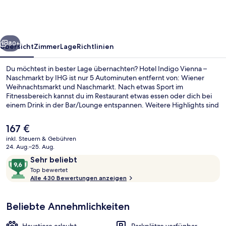
–
Naschmarkt
by
rück
Weiter
IHG
80+
Übersicht
Zimmer
Lage
Richtlinien
Du möchtest in bester Lage übernachten? Hotel Indigo Vienna –
Naschmarkt by IHG ist nur 5 Autominuten entfernt von: Wiener
Weihnachtsmarkt und Naschmarkt. Nach etwas Sport im
Fitnessbereich kannst du im Restaurant etwas essen oder dich bei
einem Drink in der Bar/Lounge entspannen. Weitere Highlights sind
eine Snackbar, eine Terrasse und ein Garten. Anderen Reisenden
gefallen das hilfsbereite Personal und die Lage sehr gut. Die
Der
167 €
Unterkunft ist nur einen kurzen Fußmarsch von den öffentlichen
aktuelle
inkl. Steuern & Gebühren
Verkehrsmitteln entfernt: Bis zur U-Bahn sind es wenige Schritte
Preis
24. Aug.–25. Aug.
(Station Pilgramgasse) bzw. 8 Minuten (U-Bahn-Station
Außenbereich
beträgt
Bewertungen
9,6
Kettenbrückengasse).
Sehr beliebt
167 €.
T
von
Top bewertet
o
Alle 430 Bewertungen anzeigen
10,
p
Sehr
beliebt
Beliebte Annehmlichkeiten
b
e
w