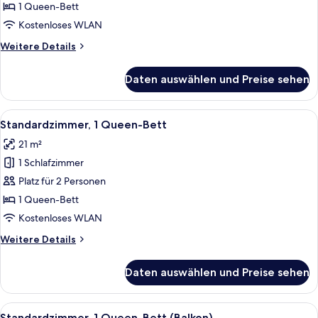
Queen-
1 Queen-Bett
Bett,
Kostenloses WLAN
Gartenblick
Weitere
Weitere Details
anzeigen
Details
für
Daten auswählen und Preise sehen
Premium-
Zimmer,
1
Alle
Ein Hotelzimmer mit Bett, Schreibtisc
13
Queen-
Standardzimmer, 1 Queen-Bett
Fotos
Bett,
21 m²
Gartenblick
für
1 Schlafzimmer
Standardzimmer,
1
Platz für 2 Personen
Queen-
1 Queen-Bett
Bett
Kostenloses WLAN
anzeigen
Weitere
Weitere Details
Details
für
Daten auswählen und Preise sehen
Standardzimmer,
1
Queen-
Alle
Ein Hotelzimmer mit zwei Betten, eine
11
Bett
Standardzimmer, 1 Queen-Bett (Balkon)