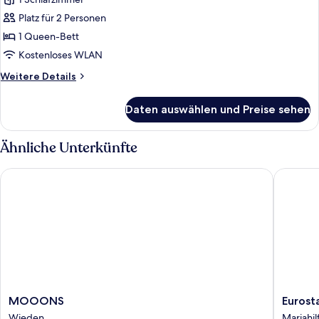
1
Queen-
Platz für 2 Personen
Bett
1 Queen-Bett
anzeigen
Kostenloses WLAN
Weitere
Weitere Details
Details
für
Daten auswählen und Preise sehen
Suite,
1
Queen-
Ähnliche Unterkünfte
Bett
MOOONS
Eurostar
MOOONS
Eurostar
MOOONS
Eurost
Wieden
Josefine
Wieden
Mariahil