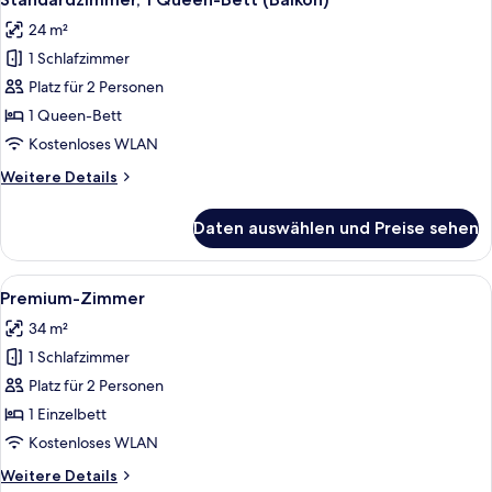
Fotos
24 m²
für
1 Schlafzimmer
Standardzimmer,
1
Platz für 2 Personen
Queen-
1 Queen-Bett
Bett
Kostenloses WLAN
(Balkon)
Weitere
Weitere Details
anzeigen
Details
für
Daten auswählen und Preise sehen
Standardzimmer,
1
Queen-
Alle
Ein Hotelzimmer mit zwei Betten, eine
8
Bett
Premium-Zimmer
Fotos
(Balkon)
34 m²
für
1 Schlafzimmer
Premium-
Zimmer
Platz für 2 Personen
anzeigen
1 Einzelbett
Kostenloses WLAN
Weitere
Weitere Details