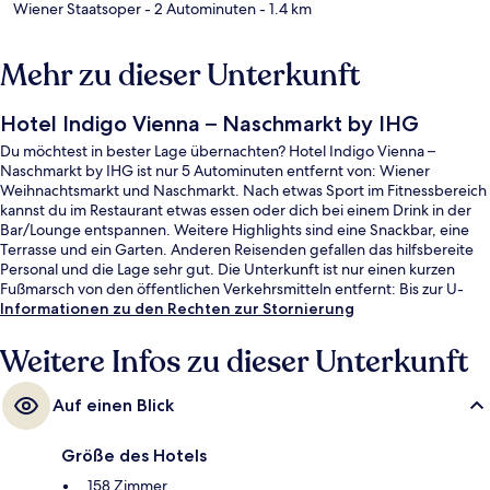
Wiener Staatsoper
- 2 Autominuten
- 1.4 km
Mehr zu dieser Unterkunft
Hotel Indigo Vienna – Naschmarkt by IHG
Du möchtest in bester Lage übernachten? Hotel Indigo Vienna –
Naschmarkt by IHG ist nur 5 Autominuten entfernt von: Wiener
Weihnachtsmarkt und Naschmarkt. Nach etwas Sport im Fitnessbereich
kannst du im Restaurant etwas essen oder dich bei einem Drink in der
Bar/Lounge entspannen. Weitere Highlights sind eine Snackbar, eine
Terrasse und ein Garten. Anderen Reisenden gefallen das hilfsbereite
Personal und die Lage sehr gut. Die Unterkunft ist nur einen kurzen
Fußmarsch von den öffentlichen Verkehrsmitteln entfernt: Bis zur U-
Bahn sind es wenige Schritte (Station Pilgramgasse) bzw. 8 Minuten (U-
Informationen zu den Rechten zur Stornierung
Bahn-Station Kettenbrückengasse).
Weitere Infos zu dieser Unterkunft
Auf einen Blick
Größe des Hotels
158 Zimmer