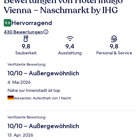
Bewertungen von Hotel Indigo
Vienna – Naschmarkt by IHG
Hervorragend
9,6
430 Bewertungen
9,8
9,4
9,8
Sauberkeit
Ausstattung
Personal & Service
Bewertungen
Verifizierte Bewertung
10/10 – Außergewöhnlich
4. Mai 2026
Nähe zur Innenstadt ist top
Alexander, Aufenthalt von 1 Nacht
Verifizierte Bewertung
10/10 – Außergewöhnlich
13. Apr. 2026