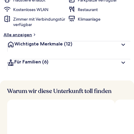
Haustiere erlaubt
Parkplätze verfügbar
e
r
Kostenloses WLAN
Restaurant
t
Zimmer mit Verbindungstür
Klimaanlage
e
verfügbar
t
Alle anzeigen
Wichtigste Merkmale
(12)
Für Familien
(6)
Warum wir diese Unterkunft toll finden