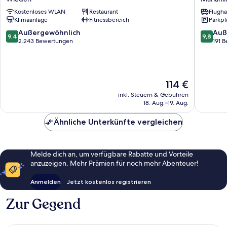
Mariahil
Kostenloses WLAN
Restaurant
Flugha
Klimaanlage
Fitnessbereich
Parkpl
9.4
9.8
Außergewöhnlich
Auß
9,4
9,8
von
von
2.243 Bewertungen
191 
10,
10,
Außergewöhnlich,
Außerge
2.243
191
Bewertungen
Bewert
Der
114 €
Preis
inkl. Steuern & Gebühren
beträgt
18. Aug.–19. Aug.
114 €
Ähnliche Unterkünfte vergleichen
Melde dich an, um verfügbare Rabatte und Vorteile
anzuzeigen. Mehr Prämien für noch mehr Abenteuer!
Anmelden
Jetzt kostenlos registrieren
Zur Gegend