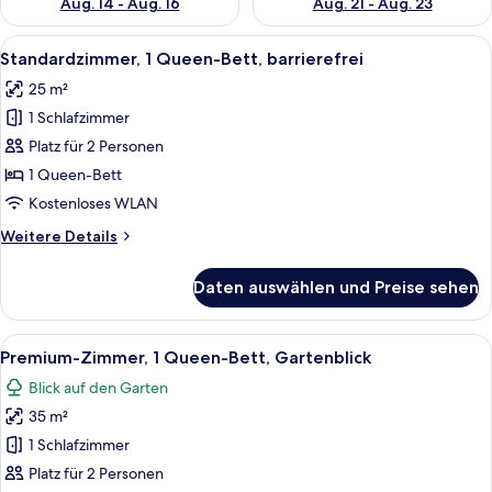
Aug. 14 - Aug. 16
Aug. 21 - Aug. 23
Alle
Ein Hotelzimmer mit Bett, Schreibtisc
11
Standardzimmer, 1 Queen-Bett, barrierefrei
Fotos
25 m²
für
1 Schlafzimmer
Standardzimmer,
1
Platz für 2 Personen
Queen-
1 Queen-Bett
Bett,
Kostenloses WLAN
barrierefrei
Weitere
Weitere Details
anzeigen
Details
für
Daten auswählen und Preise sehen
Standardzimmer,
1
Queen-
Alle
Ein modernes Wohnzimmer mit einem Fl
11
Bett,
Premium-Zimmer, 1 Queen-Bett, Gartenblick
Fotos
barrierefrei
Blick auf den Garten
für
35 m²
Premium-
Zimmer,
1 Schlafzimmer
1
Platz für 2 Personen