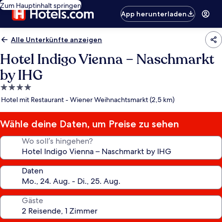
Zum Hauptinhalt springen
App herunterladen
Alle Unterkünfte anzeigen
Hotel Indigo Vienna – Naschmarkt
by IHG
4.0-
Sterne-
Hotel mit Restaurant - Wiener Weihnachtsmarkt (2,5 km)
Unterkunft
Wähle deine Daten, um Preise zu sehen
Wo soll’s hingehen?
Daten
Gäste