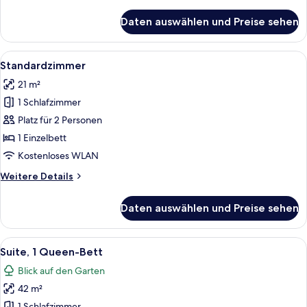
Details
für
Daten auswählen und Preise sehen
Premium-
Zimmer
Alle
Ein Hotelzimmer mit zwei Betten, eine
13
Standardzimmer
Fotos
21 m²
für
1 Schlafzimmer
Standardzimmer
anzeigen
Platz für 2 Personen
1 Einzelbett
Kostenloses WLAN
Weitere
Weitere Details
Details
für
Daten auswählen und Preise sehen
Standardzimmer
Alle
Ein modernes Schlafzimmer mit Bett, 
11
Suite, 1 Queen-Bett
Fotos
Blick auf den Garten
für
42 m²
Suite,
1 Schlafzimmer