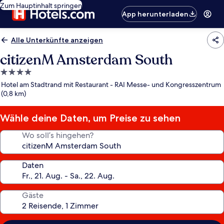
Zum Hauptinhalt springen
App herunterladen
Alle Unterkünfte anzeigen
citizenM Amsterdam South
4.0-
Sterne-
Hotel am Stadtrand mit Restaurant - RAI Messe- und Kongresszentrum
Unterkunft
(0,8 km)
Wähle deine Daten, um Preise zu sehen
Wo soll’s hingehen?
Daten
Gäste