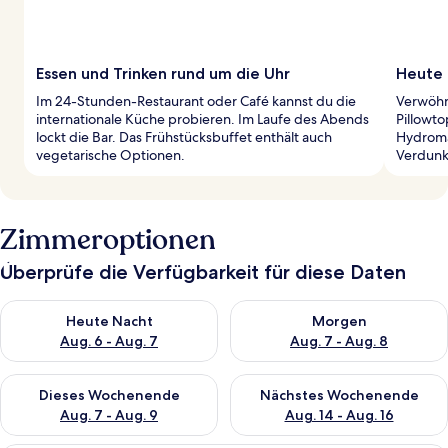
Essen und Trinken rund um die Uhr
Heute 
Im 24-Stunden-Restaurant oder Café kannst du die
Verwöhn
internationale Küche probieren. Im Laufe des Abends
Pillowt
lockt die Bar. Das Frühstücksbuffet enthält auch
Hydroma
vegetarische Optionen.
Verdunk
Zimmeroptionen
Überprüfe die Verfügbarkeit für diese Daten
Überprüfe die Verfügbarkeit für heute Nacht, Aug. 6 - Aug. 7.
Überprüfe die Verfügbarkeit f
Heute Nacht
Morgen
Aug. 6 - Aug. 7
Aug. 7 - Aug. 8
Überprüfe die Verfügbarkeit für dieses Wochenende, Aug. 7 - 
Überprüfe die Verfügbarkeit f
Dieses Wochenende
Nächstes Wochenende
Aug. 7 - Aug. 9
Aug. 14 - Aug. 16