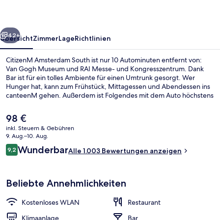
rück
Weiter
42+
Übersicht
Zimmer
Lage
Richtlinien
CitizenM Amsterdam South ist nur 10 Autominuten entfernt von:
Van Gogh Museum und RAI Messe- und Kongresszentrum. Dank
Bar ist für ein tolles Ambiente für einen Umtrunk gesorgt. Wer
Hunger hat, kann zum Frühstück, Mittagessen und Abendessen ins
canteenM gehen. Außerdem ist Folgendes mit dem Auto höchstens
10 Minuten entfernt: Rijksmuseum und Heineken Experience.
Andere Reisende lieben das hilfsbereite Personal und die Lage. Die
Der
98 €
öffentlichen Verkehrsmittel sind nur einen kurzen Fußmarsch
aktuelle
inkl. Steuern & Gebühren
entfernt: Zur Haltestelle Prinses Irenestraat sind es nur wenige
Preis
9. Aug.–10. Aug.
Schritte und zur U-Bahn-Station Amsterdam Zuid 4 Minuten.
Tägliches Frühstücksbuffet gegen Ge
beträgt
Bewertungen
Wunderbar
9,2
Alle 1.003 Bewertungen anzeigen
98 €.
9,2 von 10.
Beliebte Annehmlichkeiten
Kostenloses WLAN
Restaurant
Klimaanlage
Bar