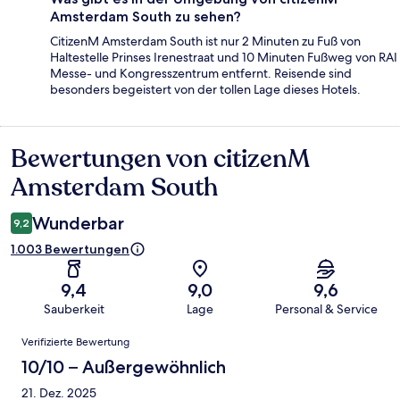
Amsterdam South zu sehen?
CitizenM Amsterdam South ist nur 2 Minuten zu Fuß von
Haltestelle Prinses Irenestraat und 10 Minuten Fußweg von RAI
Messe- und Kongresszentrum entfernt. Reisende sind
besonders begeistert von der tollen Lage dieses Hotels.
Bewertungen von citizenM
Bewertungen
Amsterdam South
Wunderbar
9,2
1.003 Bewertungen
9,4
9,0
9,6
Sauberkeit
Lage
Personal & Service
Bewertungen
Verifizierte Bewertung
10/10 – Außergewöhnlich
21. Dez. 2025