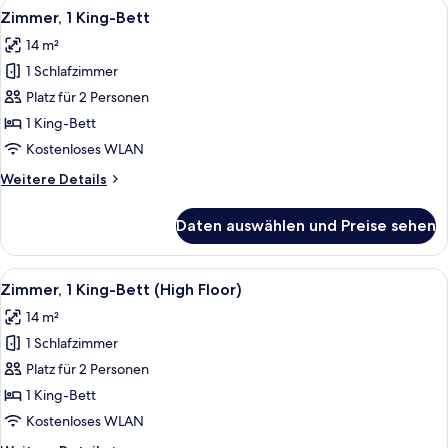
Alle
Ein Hotelzimmer mit einem Bett, einem
11
Zimmer, 1 King-Bett
Fotos
14 m²
für
1 Schlafzimmer
Zimmer,
1 King-
Platz für 2 Personen
Bett
1 King-Bett
anzeigen
Kostenloses WLAN
Weitere
Weitere Details
Details
für
Daten auswählen und Preise sehen
Zimmer,
1 King-
Bett
Alle
Ein Hotelzimmer mit einem Bett, einem
11
Zimmer, 1 King-Bett (High Floor)
Fotos
14 m²
für
1 Schlafzimmer
Zimmer,
1 King-
Platz für 2 Personen
Bett
1 King-Bett
(High
Kostenloses WLAN
Floor)