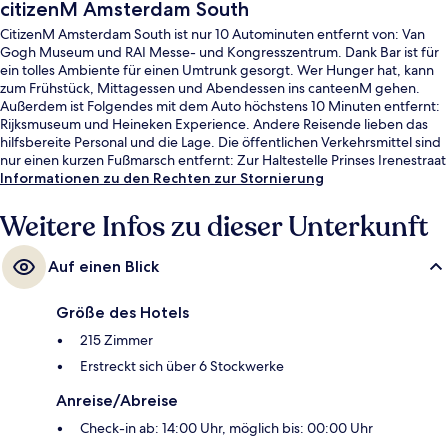
citizenM Amsterdam South
CitizenM Amsterdam South ist nur 10 Autominuten entfernt von: Van
Gogh Museum und RAI Messe- und Kongresszentrum. Dank Bar ist für
ein tolles Ambiente für einen Umtrunk gesorgt. Wer Hunger hat, kann
zum Frühstück, Mittagessen und Abendessen ins canteenM gehen.
Außerdem ist Folgendes mit dem Auto höchstens 10 Minuten entfernt:
Rijksmuseum und Heineken Experience. Andere Reisende lieben das
hilfsbereite Personal und die Lage. Die öffentlichen Verkehrsmittel sind
nur einen kurzen Fußmarsch entfernt: Zur Haltestelle Prinses Irenestraat
sind es nur wenige Schritte und zur U-Bahn-Station Amsterdam Zuid 4
Informationen zu den Rechten zur Stornierung
Minuten.
Weitere Infos zu dieser Unterkunft
Auf einen Blick
Größe des Hotels
215 Zimmer
Erstreckt sich über 6 Stockwerke
Anreise/Abreise
Check-in ab: 14:00 Uhr, möglich bis: 00:00 Uhr