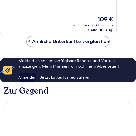
Wunderbar,
Wunder
1.003
1.010
Bewertungen
Bewert
Der
109 €
Preis
inkl. Steuern & Gebühren
beträgt
9. Aug.–10. Aug.
109 €
Ähnliche Unterkünfte vergleichen
Melde dich an, um verfügbare Rabatte und Vorteile
anzuzeigen. Mehr Prämien für noch mehr Abenteuer!
Anmelden
Jetzt kostenlos registrieren
Zur Gegend