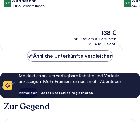
9.2
9.2
Wunderbar
Wun
9,2
9,2
Ost
Amster
von
von
1.006 Bewertungen
642 
Süd
10,
10,
Wunderbar,
Wunder
1.006
642
Bewertungen
Bewert
Der
138 €
Preis
inkl. Steuern & Gebühren
beträgt
31. Aug.–1. Sept.
138 €
Ähnliche Unterkünfte vergleichen
Melde dich an, um verfügbare Rabatte und Vorteile
anzuzeigen. Mehr Prämien für noch mehr Abenteuer!
Anmelden
Jetzt kostenlos registrieren
Zur Gegend