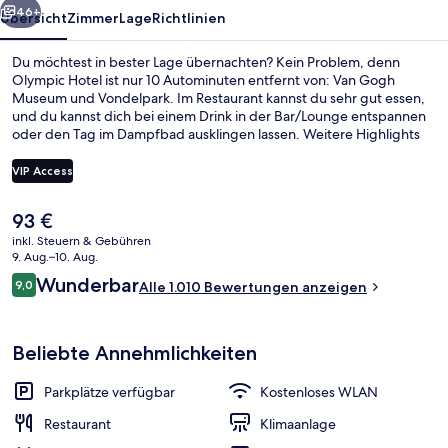
46+
Übersicht
Zimmer
Lage
Richtlinien
Du möchtest in bester Lage übernachten? Kein Problem, denn
Olympic Hotel ist nur 10 Autominuten entfernt von: Van Gogh
Museum und Vondelpark. Im Restaurant kannst du sehr gut essen,
und du kannst dich bei einem Drink in der Bar/Lounge entspannen
oder den Tag im Dampfbad ausklingen lassen. Weitere Highlights
sind Fitnessmöglichkeiten, eine Snackbar und eine Terrasse. Andere
Reisende schätzen die fußläufige Entfernung zu den öffentlichen
VIP Access
Verkehrsmitteln: Zur Haltestelle IJsbaanpad sind es 4 und zur
Straßenbahnhaltestelle Jan Wilsbrug sind es 6 Gehminuten.
Der
93 €
Außenbereich
aktuelle
inkl. Steuern & Gebühren
Preis
9. Aug.–10. Aug.
beträgt
Bewertungen
Wunderbar
9,0
Alle 1.010 Bewertungen anzeigen
93 €.
9,0 von 10.
Beliebte Annehmlichkeiten
Parkplätze verfügbar
Kostenloses WLAN
Restaurant
Klimaanlage