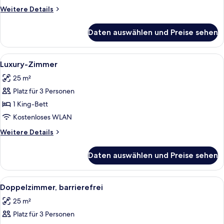
Weitere
Weitere Details
Details
für
Daten auswählen und Preise sehen
Superior-
Zimmer
Alle
Ein Hotelzimmer mit einem Bett, einem
6
Luxury-Zimmer
Fotos
25 m²
für
Platz für 3 Personen
Luxury-
Zimmer
1 King-Bett
anzeigen
Kostenloses WLAN
Weitere
Weitere Details
Details
für
Daten auswählen und Preise sehen
Luxury-
Zimmer
Alle
Ein Hotelzimmer mit einem Bett, einem
6
Doppelzimmer, barrierefrei
Fotos
25 m²
für
Platz für 3 Personen
Doppelzimmer,