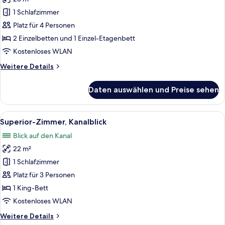
für
1 Schlafzimmer
Familienzimmer,
Mehrere
Platz für 4 Personen
Betten
2 Einzelbetten und 1 Einzel-Etagenbett
anzeigen
Kostenloses WLAN
Weitere
Weitere Details
Details
für
Daten auswählen und Preise sehen
Familienzimmer,
Mehrere
Betten
Alle
Ein Hotelzimmer mit großem Fenster, 
7
Superior-Zimmer, Kanalblick
Fotos
Blick auf den Kanal
für
22 m²
Superior-
Zimmer,
1 Schlafzimmer
Kanalblick
Platz für 3 Personen
anzeigen
1 King-Bett
Kostenloses WLAN
Weitere
Weitere Details
Details