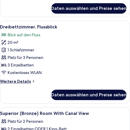
für
Daten auswählen und Preise sehen
Superior-
Zimmer,
Kanalblick
Alle
Ein Hotelzimmer mit zwei Betten, ein
5
Dreibettzimmer, Flussblick
Fotos
Blick auf den Fluss
für
20 m²
Dreibettzimmer,
Flussblick
1 Schlafzimmer
anzeigen
Platz für 3 Personen
3 Einzelbetten
Kostenloses WLAN
Weitere
Weitere Details
Details
für
Daten auswählen und Preise sehen
Dreibettzimmer,
Flussblick
Alle
Ein Hotelzimmer mit Bett, Schreibtisch
4
Superior (Bronze) Room With Canal View
Fotos
Platz für 2 Personen
für
2 Einzelbetten ODER 1 King-Bett