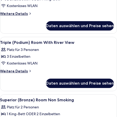
Superior
(Bronze)
Kostenloses WLAN
Room
Weitere
Weitere Details
With
Details
für
Canal
Daten auswählen und Preise sehen
Superior
View
(Bronze)
anzeigen
Room
Alle
Ein Hotelzimmer mit zwei Betten, eine
5
With
Triple (Podium) Room With River View
Fotos
Canal
Platz für 3 Personen
View
für
3 Einzelbetten
Triple
(Podium)
Kostenloses WLAN
Room
Weitere
Weitere Details
With
Details
für
River
Daten auswählen und Preise sehen
Triple
View
(Podium)
anzeigen
Room
Alle
Minibar, Zimmersafe, Schreibtisch, la
4
With
Superior (Bronze) Room Non Smoking
Fotos
River
Platz für 2 Personen
View
für
1 King-Bett ODER 2 Einzelbetten
Superior