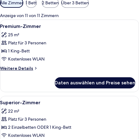
Verfügbare
Alle Zimmer
1 Bett
2 Betten
Über 3 Betten
Filter
für
Anzeige von 11 von 11 Zimmern
Zimmer
Alle
Ein Hotelzimmer mit einem Bett, einem
6
Premium-Zimmer
Fotos
25 m²
für
Platz für 3 Personen
Premium-
Zimmer
1 King-Bett
anzeigen
Kostenloses WLAN
Weitere
Weitere Details
Details
für
Daten auswählen und Preise sehen
Premium-
Zimmer
Alle
Ein Hotelzimmer mit Bett, Schreibtisch
6
Superior-Zimmer
Fotos
22 m²
für
Platz für 3 Personen
Superior-
Zimmer
2 Einzelbetten ODER 1 King-Bett
anzeigen
Kostenloses WLAN