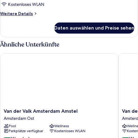
(Bronze)
Kostenloses WLAN
Room
Weitere
Weitere Details
Non
Details
für
Smoking
Daten auswählen und Preise sehen
Superior
anzeigen
(Bronze)
Room
Ähnliche Unterkünfte
Non
Smoking
Van der Valk Amsterdam Amstel
Van der 
Van
Van
Van der Valk Amsterdam Amstel
Van de
der
der
Amsterdam Ost
Amster
Valk
Valk
Pool
Wellness
Wellne
Amsterdam
Hotel
Parkplätze verfügbar
Kostenloses WLAN
Koste
Amstel
Amster
Amsterdam
Zuidas