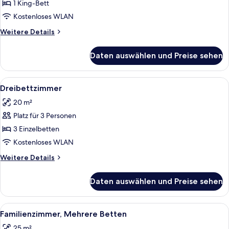
barrierefrei
1 King-Bett
anzeigen
Kostenloses WLAN
Weitere
Weitere Details
Details
für
Daten auswählen und Preise sehen
Doppelzimmer,
barrierefrei
Alle
Ein Hotelzimmer mit zwei Betten, ein
5
Dreibettzimmer
Fotos
20 m²
für
Platz für 3 Personen
Dreibettzimmer
anzeigen
3 Einzelbetten
Kostenloses WLAN
Weitere
Weitere Details
Details
für
Daten auswählen und Preise sehen
Dreibettzimmer
Alle
Ein Hotelzimmer mit einem Etagenbett,
5
Familienzimmer, Mehrere Betten
Fotos
25 m²