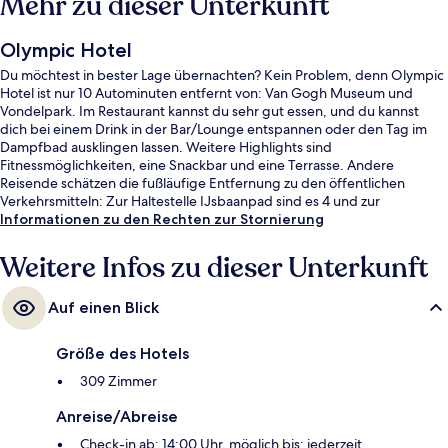
Mehr zu dieser Unterkunft
Olympic Hotel
Du möchtest in bester Lage übernachten? Kein Problem, denn Olympic
Hotel ist nur 10 Autominuten entfernt von: Van Gogh Museum und
Vondelpark. Im Restaurant kannst du sehr gut essen, und du kannst
dich bei einem Drink in der Bar/Lounge entspannen oder den Tag im
Dampfbad ausklingen lassen. Weitere Highlights sind
Fitnessmöglichkeiten, eine Snackbar und eine Terrasse. Andere
Reisende schätzen die fußläufige Entfernung zu den öffentlichen
Verkehrsmitteln: Zur Haltestelle IJsbaanpad sind es 4 und zur
Straßenbahnhaltestelle Jan Wilsbrug sind es 6 Gehminuten.
Informationen zu den Rechten zur Stornierung
Weitere Infos zu dieser Unterkunft
Auf einen Blick
Größe des Hotels
309 Zimmer
Anreise/Abreise
Check-in ab: 14:00 Uhr, möglich bis: jederzeit