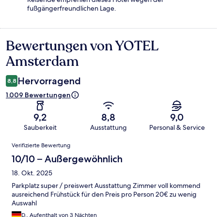
fußgängerfreundlichen Lage.
Bewertungen von YOTEL
Bewertungen
Amsterdam
Hervorragend
8,8
1.009 Bewertungen
9,2
8,8
9,0
Sauberkeit
Ausstattung
Personal & Service
Bewertungen
Verifizierte Bewertung
10/10 – Außergewöhnlich
18. Okt. 2025
Parkplatz super / preiswert Ausstattung Zimmer voll kommend
ausreichend Frühstück für den Preis pro Person 20€ zu wenig
Auswahl
D., Aufenthalt von 3 Nächten