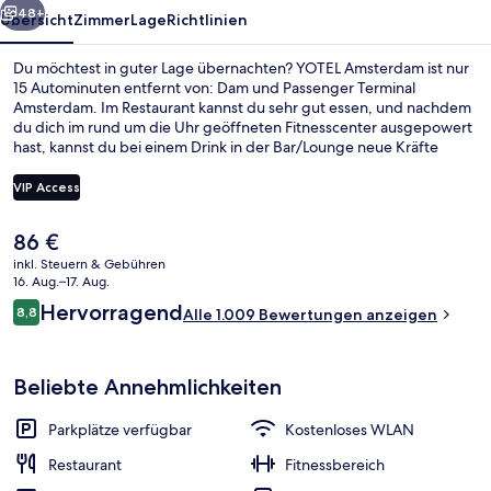
48+
Übersicht
Zimmer
Lage
Richtlinien
Du möchtest in guter Lage übernachten? YOTEL Amsterdam ist nur
15 Autominuten entfernt von: Dam und Passenger Terminal
Amsterdam. Im Restaurant kannst du sehr gut essen, und nachdem
du dich im rund um die Uhr geöffneten Fitnesscenter ausgepowert
hast, kannst du bei einem Drink in der Bar/Lounge neue Kräfte
sammeln. Eine Snackbar, eine Terrasse und ein Garten gehören
ebenfalls zum Angebot. Anderen Reisenden gefallen das
VIP Access
hilfsbereite Personal und der allgemeine Zustand.
Der
86 €
Restaurant
aktuelle
inkl. Steuern & Gebühren
Preis
16. Aug.–17. Aug.
beträgt
Bewertungen
Hervorragend
8,8
Alle 1.009 Bewertungen anzeigen
86 €.
8,8 von 10.
Beliebte Annehmlichkeiten
Parkplätze verfügbar
Kostenloses WLAN
Restaurant
Fitnessbereich