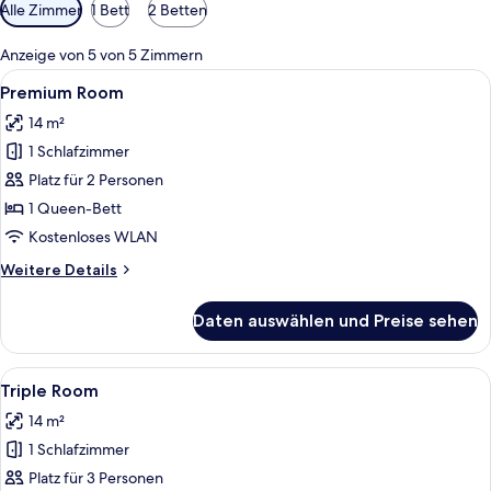
Verfügbare
Alle Zimmer
1 Bett
2 Betten
Filter
für
Anzeige von 5 von 5 Zimmern
Zimmer
Alle
Ein modernes Hotelzimmer mit einem gr
6
Premium Room
Fotos
14 m²
für
1 Schlafzimmer
Premium
Room
Platz für 2 Personen
anzeigen
1 Queen-Bett
Kostenloses WLAN
Weitere
Weitere Details
Details
für
Daten auswählen und Preise sehen
Premium
Room
Alle
Ein modernes Hotelzimmer mit einem gr
4
Triple Room
Fotos
14 m²
für
1 Schlafzimmer
Triple
Room
Platz für 3 Personen