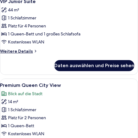
7
VIP Junior Suite
Fotos
44 m²
für
1 Schlafzimmer
VIP
Junior
Platz für 4 Personen
Suite
1 Queen-Bett und 1 großes Schlafsofa
anzeigen
Kostenloses WLAN
Weitere
Weitere Details
Details
für
Daten auswählen und Preise sehen
VIP
Junior
Suite
Alle
Ein modernes Hotelzimmer mit einem g
8
Premium Queen City View
Fotos
Blick auf die Stadt
für
14 m²
Premium
Queen
1 Schlafzimmer
City
Platz für 2 Personen
View
1 Queen-Bett
anzeigen
Kostenloses WLAN