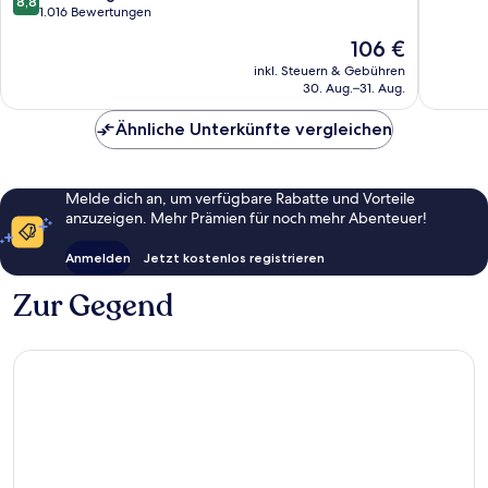
8,8
by
10,
von
1.016 Bewertungen
IHG
Wunder
10,
Der
106 €
Amsterdam
1.013
Hervorragend,
Preis
Nord
Bewert
1.016
inkl. Steuern & Gebühren
beträgt
30. Aug.–31. Aug.
Bewertungen
106 €
Ähnliche Unterkünfte vergleichen
Melde dich an, um verfügbare Rabatte und Vorteile
anzuzeigen. Mehr Prämien für noch mehr Abenteuer!
Anmelden
Jetzt kostenlos registrieren
Zur Gegend