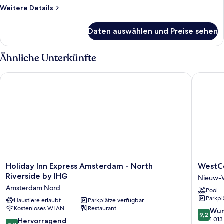
Weitere
Weitere Details
Details
für
Daten auswählen und Preise sehen
Premium
Queen
City
Ähnliche Unterkünfte
View
Holiday Inn Express Amsterdam - North Riverside by IHG
WestCor
Holiday
WestCo
Holiday Inn Express Amsterdam - North
WestCo
Inn
Fashion
Riverside by IHG
Nieuw-
Express
Hotel
Amsterdam Nord
Pool
Amsterdam
Amster
Parkpl
-
Haustiere erlaubt
Parkplätze verfügbar
Nieuw-
Kostenloses WLAN
Restaurant
North
West
9.2
Wun
9,2
Riverside
von
1.01
8.8
Hervorragend