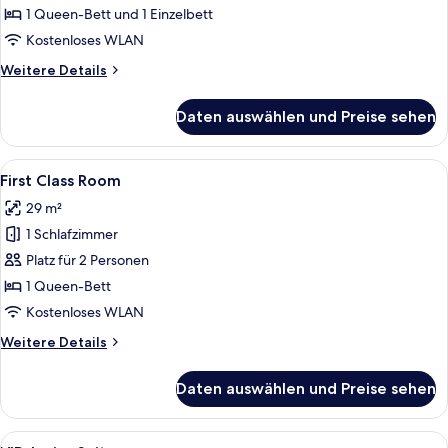
anzeigen
1 Queen-Bett und 1 Einzelbett
Kostenloses WLAN
Weitere
Weitere Details
Details
für
Daten auswählen und Preise sehen
Triple
Room
Alle
Ein modernes Hotelzimmer mit einem g
6
First Class Room
Fotos
29 m²
für
1 Schlafzimmer
First
Class
Platz für 2 Personen
Room
1 Queen-Bett
anzeigen
Kostenloses WLAN
Weitere
Weitere Details
Details
für
Daten auswählen und Preise sehen
First
Class
Room
Alle
Ein modernes Hotelzimmer mit Bett, g