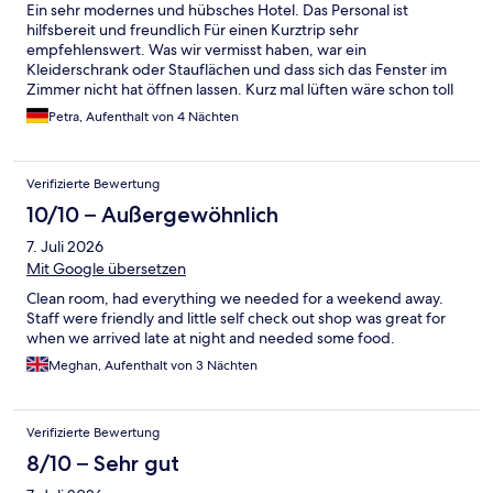
Ein sehr modernes und hübsches Hotel. Das Personal ist
hilfsbereit und freundlich Für einen Kurztrip sehr
empfehlenswert. Was wir vermisst haben, war ein
Kleiderschrank oder Stauflächen und dass sich das Fenster im
Zimmer nicht hat öffnen lassen. Kurz mal lüften wäre schon toll
gewesen. Außerdem finde ich eine Toilette ohne
Petra, Aufenthalt von 4 Nächten
Toilettenbürste nicht wirklich hygienisch. Alles andere war
wirklich super. Bequemes Bett, sehr ruhig. Eine Bushaltestelle
war nur 2 Minuten Fußweg entfernt und mit der Linie 38 konnte
Verifizierte Bewertung
man bequem bis zur Fähre fahren. Von dort war es dann nur
noch ein Katzensprung bis Centraal Station (Hauptbahnhof) 👍
10/10 – Außergewöhnlich
7. Juli 2026
Mit Google übersetzen
Clean room, had everything we needed for a weekend away.
Staff were friendly and little self check out shop was great for
when we arrived late at night and needed some food.
Meghan, Aufenthalt von 3 Nächten
Verifizierte Bewertung
8/10 – Sehr gut