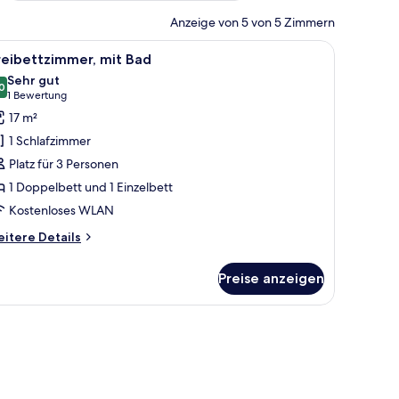
Anzeige von 5 von 5 Zimmern
ch mit Computer, Sessel, Fernseher, Wand mit abstrakten Kunstwerken und Fe
le
Ein Schlafzimmer mit einem Bett, einem Schre
2
reibettzimmer, mit Bad
otos
Sehr gut
ür
0
8,0 von 10
(1
1 Bewertung
reibettzimmer,
Bewertung)
17 m²
it
1 Schlafzimmer
ad
Platz für 3 Personen
nzeigen
1 Doppelbett und 1 Einzelbett
Kostenloses WLAN
itere
itere Details
tails
r
Preise anzeigen
eibettzimmer,
t
ad
nem Oberlicht und einem Nachttisch mit Lampe.