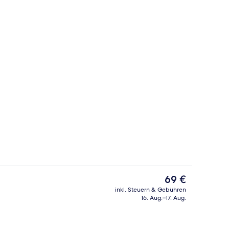
Tagungsbereich
Der
69 €
aktuelle
inkl. Steuern & Gebühren
Preis
16. Aug.–17. Aug.
Verschiedenes
beträgt
69 €.