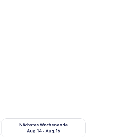
es Wochenende, Aug. 7 - Aug. 9.
Überprüfe die Verfügbarkeit für nächstes Wochenende, Aug. 1
Nächstes Wochenende
Aug. 14 - Aug. 16