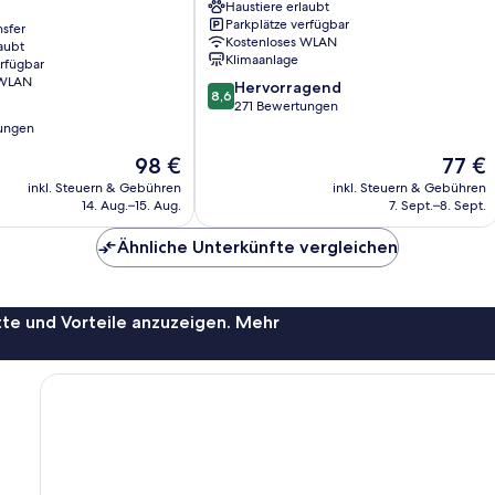
Haustiere erlaubt
Ulm
Parkplätze verfügbar
nsfer
Kostenloses WLAN
aubt
Klimaanlage
erfügbar
 WLAN
8.6
Hervorragend
8,6
von
271 Bewertungen
10,
ungen
Hervorragend,
Der
Der
98 €
77 €
271
Preis
Preis
Bewertungen
inkl. Steuern & Gebühren
inkl. Steuern & Gebühren
beträgt
beträgt
14. Aug.–15. Aug.
7. Sept.–8. Sept.
98 €
77 €
Ähnliche Unterkünfte vergleichen
te und Vorteile anzuzeigen. Mehr