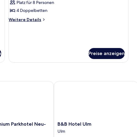
eigenes
Platz für 8 Personen
Bad,
4 Doppelbetten
Stadtblick
Weitere
Weitere Details
anzeigen
Details
für
Apartment,
eigenes
Bad,
Stadtblick
n
Preise anzeigen
m Parkhotel Neu-Ulm
B&B Hotel Ulm
B&B
ium Parkhotel Neu-
B&B Hotel Ulm
Hotel
Ulm
Ulm