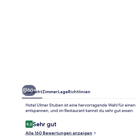
50+
Übersicht
Zimmer
Lage
Richtlinien
Hotel Ulmer Stuben ist eine hervorragende Wahl für einen
entspannen, und im Restaurant kannst du sehr gut essen.
Bewertungen
Sehr gut
8,2
8,2 von 10.
Alle 160 Bewertungen anzeigen