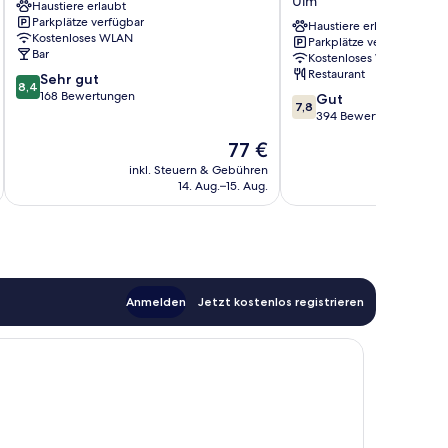
Ulm
Haustiere erlaubt
Ulm
Hotel
Parkplätze verfügbar
Ulm,
Haustiere erlaubt
Kostenloses WLAN
Parkplätze verfügbar
Sure
Bar
Kostenloses WLAN
Hotel
Restaurant
8.4
Sehr gut
Collection
8,4
von
168 Bewertungen
7.8
by
Gut
7,8
10,
von
BW
394 Bewertungen
Sehr
10,
Ulm
Der
77 €
gut,
Gut,
Preis
168
394
inkl. Steuern & Gebühren
inkl. S
beträgt
Bewertungen
14. Aug.–15. Aug.
Bewertungen
77 €
Anmelden
Jetzt kostenlos registrieren