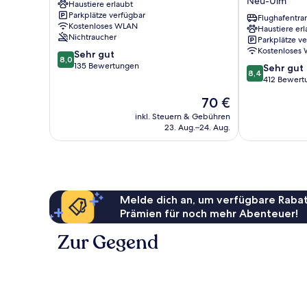
Neu-Ulm
Haustiere erlaubt
Ulm
Neu-
Parkplätze verfügbar
Ulm
Flughafentra
Kostenloses WLAN
Haustiere erl
Neu-
Nichtraucher
Parkplätze v
Ulm
Kostenloses
8.0
Sehr gut
8,0
von
135 Bewertungen
8.4
Sehr gut
8,4
10,
von
412 Bewert
Sehr
10,
Der
70 €
gut,
Sehr
Preis
135
gut,
inkl. Steuern & Gebühren
beträgt
Bewertungen
23. Aug.–24. Aug.
412
70 €
Bewertungen
Melde dich an, um verfügbare Rabat
Prämien für noch mehr Abenteuer!
Zur Gegend