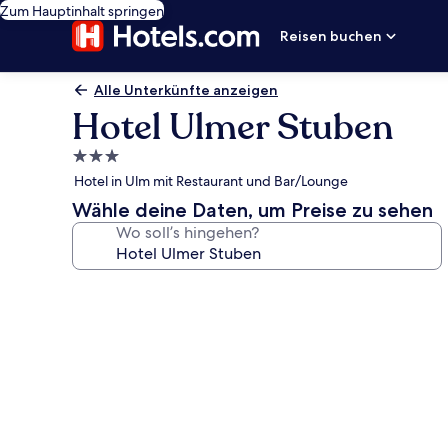
Zum Hauptinhalt springen
Reisen buchen
Alle Unterkünfte anzeigen
Hotel Ulmer Stuben
3.0-
Sterne-
Hotel in Ulm mit Restaurant und Bar/Lounge
Unterkunft
Wähle deine Daten, um Preise zu sehen
Wo soll’s hingehen?
Fotogalerie
von
Hotel
Ulmer
Stuben