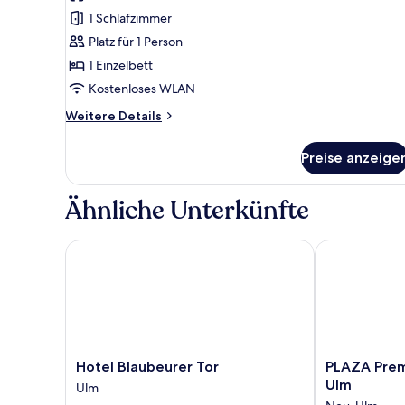
Einzelzimmer,
1 Schlafzimmer
Gemeinschaftsbad
Platz für 1 Person
anzeigen
1 Einzelbett
Kostenloses WLAN
Weitere
Weitere Details
Details
für
Preise anzeige
Basic-
Einzelzimmer,
Gemeinschaftsbad
Ähnliche Unterkünfte
Hotel Blaubeurer Tor
PLAZA Premiu
Hotel
PLAZA
Hotel Blaubeurer Tor
PLAZA Prem
Blaubeurer
Premium
Ulm
Ulm
Tor
Parkhotel