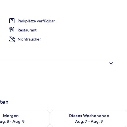
s
Parkplätze verfügbar
Restaurant
Nichtraucher
aten
 - Aug. 8.
 Verfügbarkeit für morgen, Aug. 8 - Aug. 9.
Überprüfe die Verfügbarkeit für dies
Morgen
Dieses Wochenende
ug. 8 - Aug. 9
Aug. 7 - Aug. 9