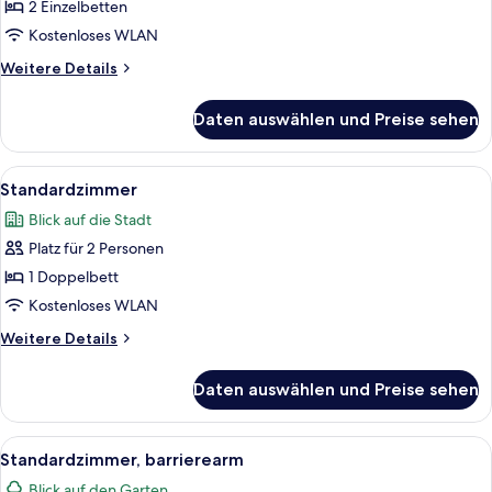
Zweibettzimmer
2 Einzelbetten
anzeigen
Kostenloses WLAN
Weitere
Weitere Details
Details
für
Daten auswählen und Preise sehen
Standard-
Zweibettzimmer
Alle
Ein Hotelzimmer mit Bett, Schreibtisch
5
Standardzimmer
Fotos
Blick auf die Stadt
für
Platz für 2 Personen
Standardzimmer
anzeigen
1 Doppelbett
Kostenloses WLAN
Weitere
Weitere Details
Details
für
Daten auswählen und Preise sehen
Standardzimmer
Alle
Schreibtisch, schallisolierte Zimmer,
6
Standardzimmer, barrierearm
Fotos
Blick auf den Garten