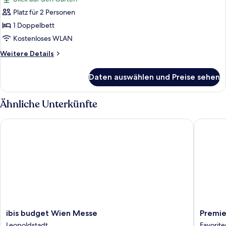
für
Platz für 2 Personen
Standardzimmer,
barrierearm
1 Doppelbett
anzeigen
Kostenloses WLAN
Weitere
Weitere Details
Details
für
Daten auswählen und Preise sehen
Standardzimmer,
barrierearm
Ähnliche Unterkünfte
ibis budget Wien Messe
Premier 
ibis
Premier
ibis budget Wien Messe
Premie
budget
Inn
Leopoldstadt
Favorite