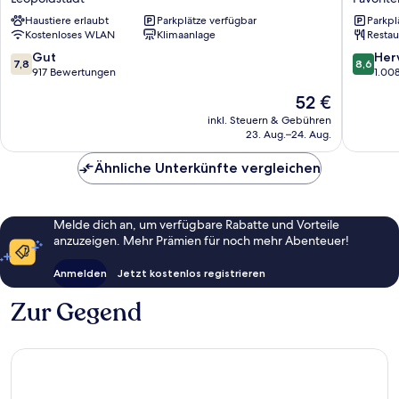
Wien
Wien
Haustiere erlaubt
Parkplätze verfügbar
Parkpl
Messe
City
Kostenloses WLAN
Klimaanlage
Restau
Leopoldstadt
Hauptb
Favorite
7.8
8.6
Gut
Her
7,8
8,6
von
von
917 Bewertungen
1.00
10,
10,
Der
52 €
Gut,
Hervorr
Preis
917
1.008
inkl. Steuern & Gebühren
beträgt
23. Aug.–24. Aug.
Bewertungen
Bewert
52 €
Ähnliche Unterkünfte vergleichen
Melde dich an, um verfügbare Rabatte und Vorteile
anzuzeigen. Mehr Prämien für noch mehr Abenteuer!
Anmelden
Jetzt kostenlos registrieren
Zur Gegend