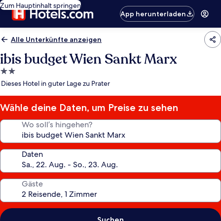
Zum Hauptinhalt springen
App herunterladen
Alle Unterkünfte anzeigen
ibis budget Wien Sankt Marx
2.0-
Sterne-
Dieses Hotel in guter Lage zu Prater
Unterkunft
Wähle deine Daten, um Preise zu sehen
Wo soll’s hingehen?
Daten
Gäste
Suchen