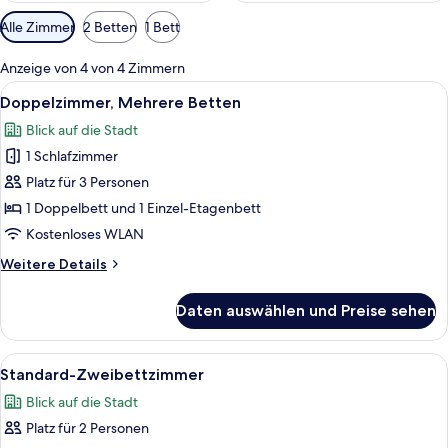
Verfügbare
Alle Zimmer
2 Betten
1 Bett
Filter
für
Anzeige von 4 von 4 Zimmern
Zimmer
Alle
Ein Einzelbett mit Kopfteil, ein Nach
6
Doppelzimmer, Mehrere Betten
Fotos
Blick auf die Stadt
für
1 Schlafzimmer
Doppelzimmer,
Mehrere
Platz für 3 Personen
Betten
1 Doppelbett und 1 Einzel-Etagenbett
anzeigen
Kostenloses WLAN
Weitere
Weitere Details
Details
für
Daten auswählen und Preise sehen
Doppelzimmer,
Mehrere
Betten
Alle
Standard-Zweibettzimmer | Schreibtisc
6
Standard-Zweibettzimmer
Fotos
Blick auf die Stadt
für
Platz für 2 Personen
Standard-