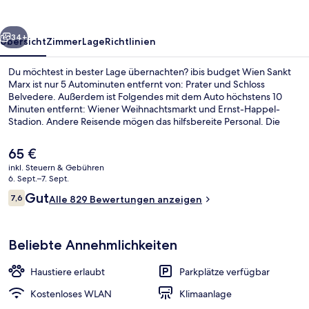
Marx
rück
Weiter
34+
Übersicht
Zimmer
Lage
Richtlinien
Du möchtest in bester Lage übernachten? ibis budget Wien Sankt
Marx ist nur 5 Autominuten entfernt von: Prater und Schloss
Belvedere. Außerdem ist Folgendes mit dem Auto höchstens 10
Minuten entfernt: Wiener Weihnachtsmarkt und Ernst-Happel-
Stadion. Andere Reisende mögen das hilfsbereite Personal. Die
Unterkunft ist nur einen kurzen Fußmarsch von den öffentlichen
Verkehrsmitteln entfernt: Zur U-Bahn läuft man 5 Minuten (U-Bahn-
Der
65 €
Station Gasometer) bzw. 7 Minuten (U-Bahn-Station Erdberg).
aktuelle
inkl. Steuern & Gebühren
Preis
6. Sept.–7. Sept.
Außenbereich
beträgt
Bewertungen
Gut
7,6
Alle 829 Bewertungen anzeigen
65 €.
7,6 von 10.
Beliebte Annehmlichkeiten
Haustiere erlaubt
Parkplätze verfügbar
Kostenloses WLAN
Klimaanlage