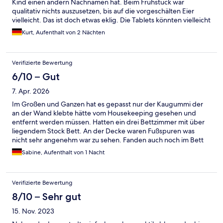
Kind einen andern Nachnamen hat. Beim Frühstück war
qualitativ nichts auszusetzen, bis auf die vorgeschälten Eier
vielleicht. Das ist doch etwas eklig. Die Tablets könnten vielleicht
etwas größer sein, aber alles in allen waren wir zufrieden. Die
Kurt, Aufenthalt von 2 Nächten
Zimmer waren sauber und zweckmäßig eingerichtet. Wir
brauchen nicht mehr, deshalb wirds auch nächstes mal wieder
ein Ibis Budget. Hatten wir auch schon in Krakau und Paris.
Verifizierte Bewertung
6/10 – Gut
7. Apr. 2026
Im Großen und Ganzen hat es gepasst nur der Kaugummi der
an der Wand klebte hätte vom Housekeeping gesehen und
entfernt werden müssen. Hatten ein drei Bettzimmer mit über
liegendem Stock Bett. An der Decke waren Fußspuren was
nicht sehr angenehm war zu sehen. Fanden auch noch im Bett
einen Socken von den Vorgängern.
Sabine, Aufenthalt von 1 Nacht
Verifizierte Bewertung
8/10 – Sehr gut
15. Nov. 2023