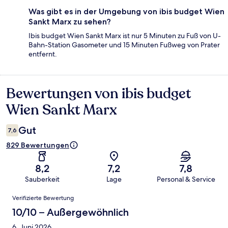
Was gibt es in der Umgebung von ibis budget Wien
Sankt Marx zu sehen?
Ibis budget Wien Sankt Marx ist nur 5 Minuten zu Fuß von U-
Bahn-Station Gasometer und 15 Minuten Fußweg von Prater
entfernt.
Bewertungen von ibis budget
Bewertungen
Wien Sankt Marx
Gut
7,6
829 Bewertungen
8,2
7,2
7,8
Sauberkeit
Lage
Personal & Service
Bewertungen
Verifizierte Bewertung
10/10 – Außergewöhnlich
6. Juni 2026