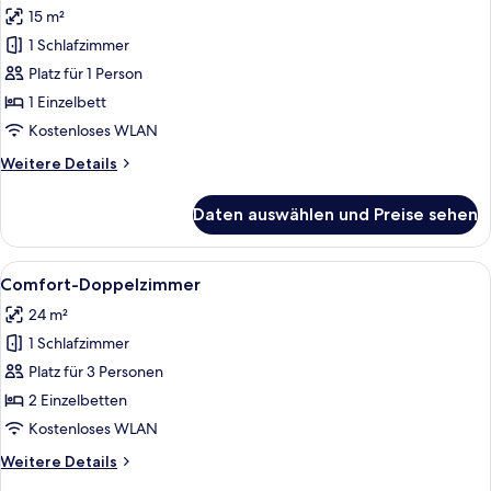
15 m²
für
1 Schlafzimmer
Comfort-
Einzelzimmer
Platz für 1 Person
anzeigen
1 Einzelbett
Kostenloses WLAN
Weitere
Weitere Details
Details
für
Daten auswählen und Preise sehen
Comfort-
Einzelzimmer
Alle
Ein modernes Hotelzimmer mit einem
6
Comfort-Doppelzimmer
Fotos
24 m²
für
1 Schlafzimmer
Comfort-
Doppelzimmer
Platz für 3 Personen
anzeigen
2 Einzelbetten
Kostenloses WLAN
Weitere
Weitere Details
Details