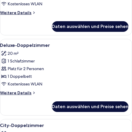
Kostenloses WLAN
Weitere
Weitere Details
Details
für
Daten auswählen und Preise sehen
Deluxe-
Zimmer
Alle
Ein Hotelzimmer mit einem großen Bett
10
Deluxe-Doppelzimmer
Fotos
20 m²
für
1 Schlafzimmer
Deluxe-
Doppelzimmer
Platz für 2 Personen
anzeigen
1 Doppelbett
Kostenloses WLAN
Weitere
Weitere Details
Details
für
Daten auswählen und Preise sehen
Deluxe-
Doppelzimmer
Alle
Ein ordentlich bezogenes Bett mit du
10
City-Doppelzimmer
Fotos