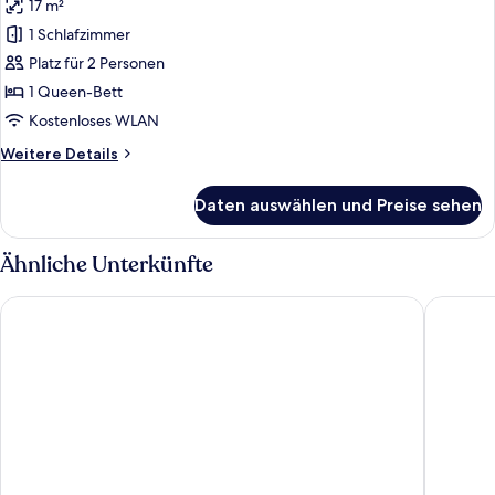
17 m²
für
1 Schlafzimmer
City-
Doppelzimmer
Platz für 2 Personen
anzeigen
1 Queen-Bett
Kostenloses WLAN
Weitere
Weitere Details
Details
für
Daten auswählen und Preise sehen
City-
Doppelzimmer
Ähnliche Unterkünfte
Premier Inn Stuttgart City Europaviertel
Hotel Bo