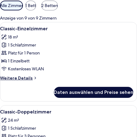
Verfügbare
Alle Zimmer
1 Bett
2 Betten
Filter
für
Anzeige von 9 von 9 Zimmern
Zimmer
Alle
Ein Hotelzimmer mit Bett, Schreibtisc
4
Classic-Einzelzimmer
Fotos
18 m²
für
1 Schlafzimmer
Classic-
Einzelzimmer
Platz für 1 Person
anzeigen
1 Einzelbett
Kostenloses WLAN
Weitere
Weitere Details
Details
für
Daten auswählen und Preise sehen
Classic-
Einzelzimmer
Alle
Ein Hotelzimmer mit Bett, Sofa, Sessel
9
Classic-Doppelzimmer
Fotos
24 m²
für
1 Schlafzimmer
Classic-
Doppelzimmer
Platz für 3 Personen