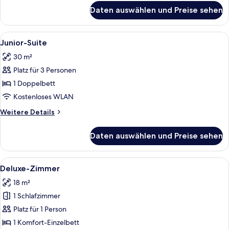
für
Daten auswählen und Preise sehen
Comfort-
Doppelzimmer
Alle
Ein modernes Hotelzimmer mit einem g
5
Junior-Suite
Fotos
30 m²
für
Platz für 3 Personen
Junior-
Suite
1 Doppelbett
anzeigen
Kostenloses WLAN
Weitere
Weitere Details
Details
für
Daten auswählen und Preise sehen
Junior-
Suite
Alle
Ein Hotelzimmer mit einem Bett, einem
6
Deluxe-Zimmer
Fotos
18 m²
für
1 Schlafzimmer
Deluxe-
Zimmer
Platz für 1 Person
anzeigen
1 Komfort-Einzelbett