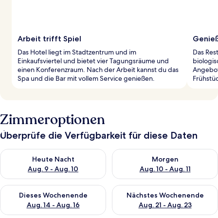
Arbeit trifft Spiel
Genieß
Das Hotel liegt im Stadtzentrum und im
Das Rest
Einkaufsviertel und bietet vier Tagungsräume und
biologis
einen Konferenzraum. Nach der Arbeit kannst du das
Angebote
Spa und die Bar mit vollem Service genießen.
Frühstü
Zimmeroptionen
Überprüfe die Verfügbarkeit für diese Daten
Überprüfe die Verfügbarkeit für heute Nacht, Aug. 9 - Aug. 10
Überprüfe die Verfügbarkeit fü
Heute Nacht
Morgen
Aug. 9 - Aug. 10
Aug. 10 - Aug. 11
Überprüfe die Verfügbarkeit für dieses Wochenende, Aug. 14 -
Überprüfe die Verfügbarkeit f
Dieses Wochenende
Nächstes Wochenende
Aug. 14 - Aug. 16
Aug. 21 - Aug. 23