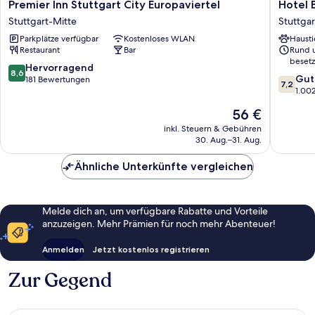
Premier
Hotel
Premier Inn Stuttgart City Europaviertel
Hotel 
Inn
Bouleva
Stuttgart-Mitte
Stuttgar
Stuttgart
Stuttgar
Parkplätze verfügbar
Kostenloses WLAN
Hausti
City
Mitte
Restaurant
Bar
Rund 
Europaviertel
besetz
Stuttgart-
8.6
Hervorragend
8,6
7.2
Mitte
Gut
von
181 Bewertungen
7,2
von
1.00
10,
10,
Hervorragend,
Der
56 €
Gut,
181
Preis
1.002
inkl. Steuern & Gebühren
Bewertungen
beträgt
30. Aug.–31. Aug.
Bewert
56 €
Ähnliche Unterkünfte vergleichen
Melde dich an, um verfügbare Rabatte und Vorteile
anzuzeigen. Mehr Prämien für noch mehr Abenteuer!
Anmelden
Jetzt kostenlos registrieren
Zur Gegend