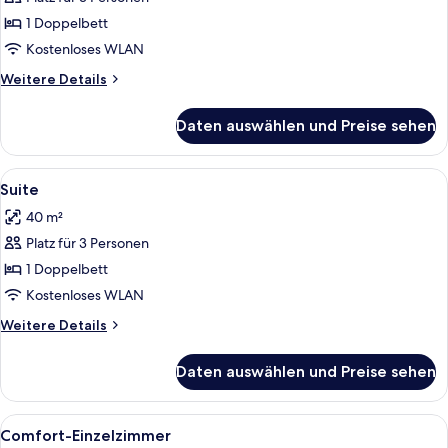
anzeigen
1 Doppelbett
Kostenloses WLAN
Weitere
Weitere Details
Details
für
Daten auswählen und Preise sehen
Classic-
Doppelzimmer
Alle
Ein Hotelzimmer mit Fernseher, einem 
7
Suite
Fotos
40 m²
für
Platz für 3 Personen
Suite
anzeigen
1 Doppelbett
Kostenloses WLAN
Weitere
Weitere Details
Details
für
Daten auswählen und Preise sehen
Suite
Alle
Ein Hotelzimmer mit Bett, Schreibtisch
5
Comfort-Einzelzimmer
Fotos