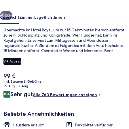
rück
Weiter
103+
Übersicht
Zimmer
Lage
Richtlinien
Übernachte im Hotel Royal, um nur 15 Gehminuten hiervon entfernt
zu sein: Schlossplatz und Königstraße. Wer Hunger hat, kann ins
Royal gehen: Es serviert zum Mittagessen und Abendessen
regionale Küche. Außerdem ist Folgendes mit dem Auto höchstens
15 Minuten entfernt: Cannstatter Wasen und Mercedes-Benz
Museum. Andere Reisende lieben das hilfsbereite Personal. Die
öffentlichen Verkehrsmittel sind nur einen kurzen Fußmarsch
VIP Access
entfernt: Zur U-Bahn-Station Rotebühlplatz Stadtmitte sind es 3
Minuten und zur Bahnhof Stadtmitte 3 Minuten.
Der
99 €
Mittagessen und Abendessen
aktuelle
inkl. Steuern & Gebühren
Preis
16. Aug.–17. Aug.
beträgt
Bewertungen
Sehr gut
8,4
Alle 760 Bewertungen anzeigen
99 €.
8,4 von 10.
Beliebte Annehmlichkeiten
Haustiere erlaubt
Parkplätze verfügbar