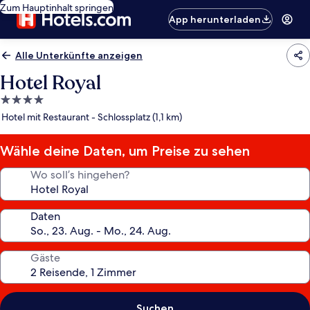
Zum Hauptinhalt springen
App herunterladen
Alle Unterkünfte anzeigen
Hotel Royal
4.0-
Sterne-
Hotel mit Restaurant - Schlossplatz (1,1 km)
Unterkunft
Wähle deine Daten, um Preise zu sehen
Wo soll’s hingehen?
Daten
Gäste
Suchen