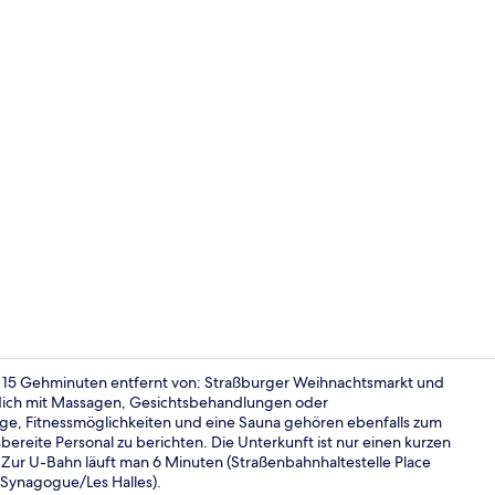
Bar (in der 
r 15 Gehminuten entfernt von: Straßburger Weihnachtsmarkt und
dich mit Massagen, Gesichtsbehandlungen oder
e, Fitnessmöglichkeiten und eine Sauna gehören ebenfalls zum
Executive-Su
ereite Personal zu berichten. Die Unterkunft ist nur einen kurzen
 Zur U-Bahn läuft man 6 Minuten (Straßenbahnhaltestelle Place
 Synagogue/Les Halles).