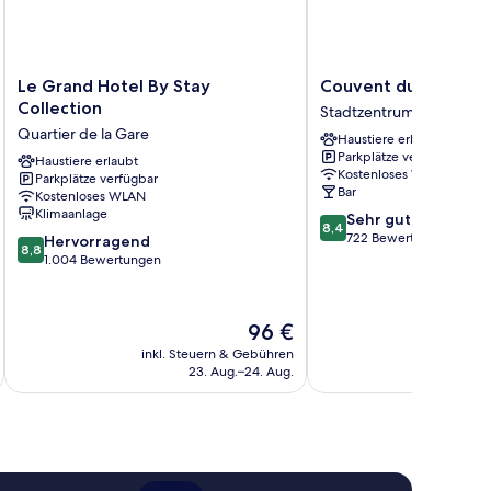
Le
Couvent
Le Grand Hotel By Stay
Couvent du Francisc
Grand
du
Collection
Stadtzentrum - Petite Fr
Hotel
Franciscain
Quartier de la Gare
Haustiere erlaubt
By
Stadtzentrum
Parkplätze verfügbar
Stay
Haustiere erlaubt
-
Kostenloses WLAN
Parkplätze verfügbar
Collection
Petite
Bar
Kostenloses WLAN
Quartier
France
Klimaanlage
8.4
Sehr gut
de
8,4
von
722 Bewertungen
8.8
la
Hervorragend
8,8
10,
von
Gare
1.004 Bewertungen
Sehr
10,
gut,
Hervorragend,
722
1.004
Der
96 €
Bewertungen
Bewertungen
Preis
inkl. Steuern & Gebühren
inkl. S
beträgt
23. Aug.–24. Aug.
96 €