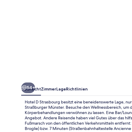
54+
Übersicht
Zimmer
Lage
Richtlinien
Hotel D Strasbourg besitzt eine beneidenswerte Lage, nu
Straßburger Münster. Besuche den Wellnessbereich, um 
Körperbehandlungen verwöhnen zu lassen. Eine Bar/Loung
Angebot. Andere Reisende haben viel Gutes über das hilfsb
Fußmarsch von den öffentlichen Verkehrsmitteln entfernt:
Broglie) bzw. 7 Minuten (Straßenbahnhaltestelle Ancienne