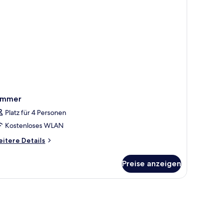
immer
Platz für 4 Personen
Kostenloses WLAN
itere
itere Details
tails
r
Preise anzeigen
immer