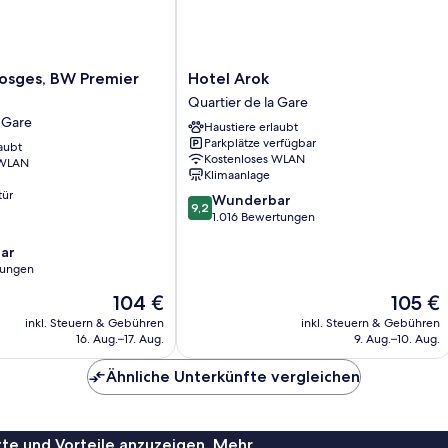
Hotel
Vosges, BW Premier
Hotel Arok
Arok
Quartier de la Gare
Quartier
a Gare
Haustiere erlaubt
de
Parkplätze verfügbar
aubt
la
Kostenloses WLAN
 WLAN
Gare
Klimaanlage
tür
9.2
Wunderbar
9,2
von
1.016 Bewertungen
10,
ar
Wunderbar,
tungen
1.016
Bewertungen
Der
Der
104 €
105 €
Preis
Preis
inkl. Steuern & Gebühren
inkl. Steuern & Gebühren
beträgt
beträgt
16. Aug.–17. Aug.
9. Aug.–10. Aug.
104 €
105 €
Ähnliche Unterkünfte vergleichen
te und Vorteile anzuzeigen. Mehr