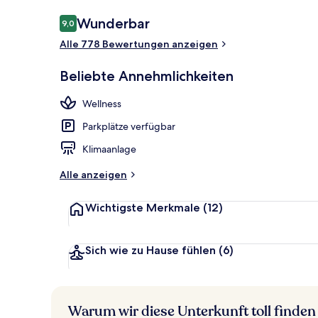
Bewertungen
Wunderbar
9,0
9,0 von 10.
Alle 778 Bewertungen anzeigen
Suite | Hoch
Beliebte Annehmlichkeiten
Wellness
Parkplätze verfügbar
Klimaanlage
Alle anzeigen
Wichtigste Merkmale
(12)
Sich wie zu Hause fühlen
(6)
Warum wir diese Unterkunft toll finden