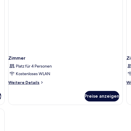
Zimmer
Z
Platz für 4 Personen
Kostenloses WLAN
Weitere
We
Weitere Details
We
Details
De
für
fü
n
Preise anzeigen
Zimmer
Z