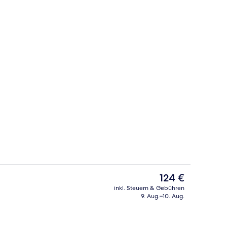
Unterkunft)
Eingangsbereich
Der
124 €
aktuelle
inkl. Steuern & Gebühren
Preis
9. Aug.–10. Aug.
ite | Wohnbereich | 46-Zoll-Flachbildfernseher mit Satellitenempfang
Fitnesscenter
beträgt
124 €.