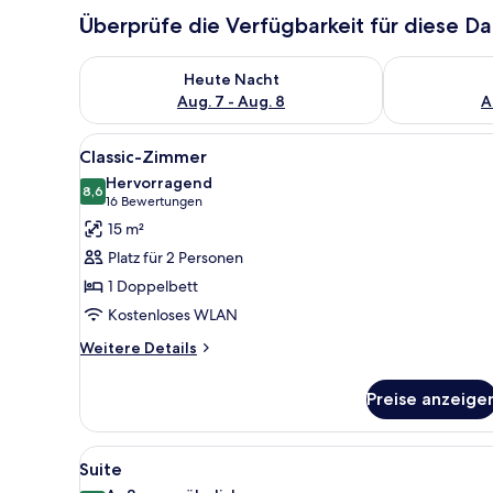
Überprüfe die Verfügbarkeit für diese D
Überprüfe die Verfügbarkeit für heute Nacht, Aug. 7
Überprüfe die
Heute Nacht
Aug. 7 - Aug. 8
A
Alle
Ein Hotelzimmer mit Bett, Schr
6
Classic-Zimmer
Fotos
Hervorragend
für
8,6
8,6 von 10
(16
16 Bewertungen
Classic-
Bewertungen)
15 m²
Zimmer
Platz für 2 Personen
anzeigen
1 Doppelbett
Kostenloses WLAN
Weitere
Weitere Details
Details
für
Preise anzeige
Classic-
Zimmer
Alle
Ein modernes Hotelzimmer mit 
5
Suite
Fotos