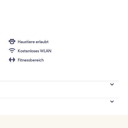
wertige Bettwaren, Minibar, Zimmersafe, Schreibtisch
Haustiere erlaubt
Kostenloses WLAN
Fitnessbereich