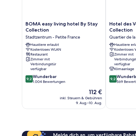
BOMA
Hotel
BOMA easy living hotel By Stay
Hotel des 
easy
des
Collection
Collection
living
Vosges,
Stadtzentrum - Petite France
Quartier de l
hotel
BW
By
Haustiere erlaubt
Premier
Haustiere erl
Kostenloses WLAN
Kostenloses
Stay
Collection
Restaurant
Zimmer mit
Collection
Quartier
Zimmer mit
Verbindungs
Stadtzentrum
de
Verbindungstür
verfügbar
-
la
verfügbar
Klimaanlage
Petite
Gare
9.2
9.2
Wunderbar
Wunderb
France
9,2
9,2
von
von
1.004 Bewertungen
569 Bewer
10,
10,
Der
112 €
Wunderbar,
Wunderbar,
Preis
1.004
569
inkl. Steuern & Gebühren
beträgt
9. Aug.–10. Aug.
Bewertungen
Bewertungen
112 €
Melde dich an, um verfügbare Rabat