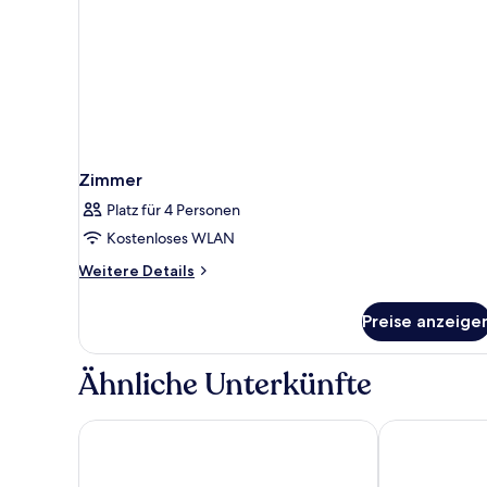
Zimmer
Platz für 4 Personen
Kostenloses WLAN
Weitere
Weitere Details
Details
für
Preise anzeige
Zimmer
Ähnliche Unterkünfte
BOMA easy living hotel By Stay Collection
Hotel des Vos