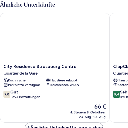
apartment
Ähnliche Unterkünfte
for
4
City Residence Strasbourg Centre
ClapClap
people
City
ClapCla
City Residence Strasbourg Centre
ClapCl
Residence
Hôtel
Quartier de la Gare
Quartier
Strasbourg
Strasbo
Kochnische
Haustiere erlaubt
Hausti
Centre
Quartier
Parkplätze verfügbar
Kostenloses WLAN
Koste
Quartier
de
de
la
7.8
8.4
Gut
Seh
7,8
8,4
la
Gare
von
von
1.694 Bewertungen
491 
Gare
10,
10,
Der
66 €
Gut,
Sehr
Preis
1.694
gut,
inkl. Steuern & Gebühren
beträgt
23. Aug.–24. Aug.
Bewertungen
491
66 €
Bewert
Ähnliche Unterkünfte vergleichen