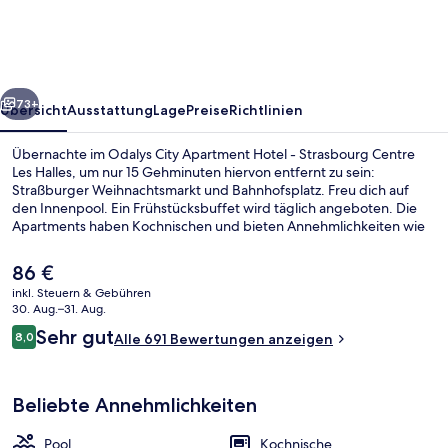
Hotel
-
Strasbourg
rück
Weiter
Centre
73+
Übersicht
Ausstattung
Lage
Preise
Richtlinien
Les
Übernachte im Odalys City Apartment Hotel - Strasbourg Centre
Halles
Les Halles, um nur 15 Gehminuten hiervon entfernt zu sein:
Straßburger Weihnachtsmarkt und Bahnhofsplatz. Freu dich auf
den Innenpool. Ein Frühstücksbuffet wird täglich angeboten. Die
Apartments haben Kochnischen und bieten Annehmlichkeiten wie
Flachbildfernseher und kostenloses WLAN. Die Unterkunft ist nur
einen kurzen Fußmarsch von den öffentlichen Verkehrsmitteln
Der
86 €
entfernt: Zur U-Bahn läuft man 4 Minuten (Straßenbahnhaltestelle
aktuelle
inkl. Steuern & Gebühren
Ancienne Synagogue/Les Halles) bzw. 6 Minuten
Preis
30. Aug.–31. Aug.
(Straßenbahnhaltestelle Homme de Fer).
Innenpool
beträgt
Bewertungen
Sehr gut
8,0
Alle 691 Bewertungen anzeigen
86 €.
8,0 von 10.
Beliebte Annehmlichkeiten
Pool
Kochnische