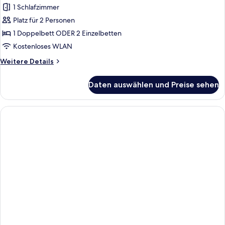
1 Schlafzimmer
Standard-
Studio
Platz für 2 Personen
(2
1 Doppelbett ODER 2 Einzelbetten
People)
Kostenloses WLAN
anzeigen
Weitere
Weitere Details
Details
für
Daten auswählen und Preise sehen
Standard-
Studio
(2
People)