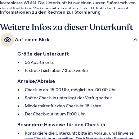
kostenloses WLAN. Die Unterkunft ist nur einen kurzen Fußmarsch von
den öffentlichen Verkehrsmitteln entfernt: Zur U-Bahn läuft man 4
Informationen zu den Rechten zur Stornierung
Minuten (Straßenbahnhaltestelle Ancienne Synagogue/Les Halles) bzw.
6 Minuten (Straßenbahnhaltestelle Homme de Fer).
Weitere Infos zu dieser Unterkunft
Auf einen Blick
Größe der Unterkunft
56 Apartments
Erstreckt sich über 7 Stockwerke
Anreise/Abreise
Check-in ab: 15:00 Uhr, möglich bis: 00:00 Uhr
Später Check-in unterliegt der Verfügbarkeit
Mindestalter für den Check-in: 18 Jahre
Der Check-out ist um 11:00 Uhr
Besondere Hinweise für den Check-in
Kontaktiere die Unterkunft bitte im Voraus, um Hinweise
zum Check-in zu erhalten. Die Mitarbeiter der Rezeption