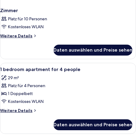
Zimmer
Platz für 10 Personen
Kostenloses WLAN
Weitere
Weitere Details
Details
für
Daten auswählen und Preise sehen
Zimmer
Alle
Schreibtisch, schallisolierte Zimmer, 
20
1 bedroom apartment for 4 people
Fotos
29 m²
für
Platz für 4 Personen
1
bedroom
1 Doppelbett
apartment
Kostenloses WLAN
for
Weitere
Weitere Details
4
Details
people
für
Daten auswählen und Preise sehen
1
anzeigen
bedroom