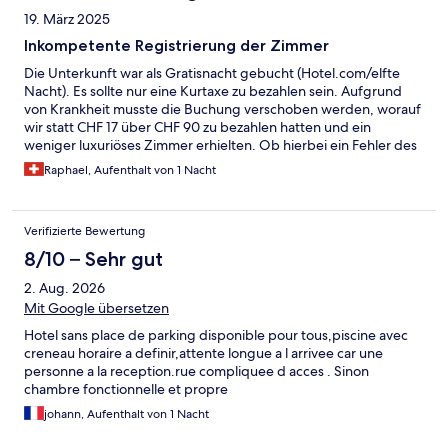
19. März 2025
Inkompetente Registrierung der Zimmer
Die Unterkunft war als Gratisnacht gebucht (Hotel.com/elfte
Nacht). Es sollte nur eine Kurtaxe zu bezahlen sein. Aufgrund
von Krankheit musste die Buchung verschoben werden, worauf
wir statt CHF 17 über CHF 90 zu bezahlen hatten und ein
weniger luxuriöses Zimmer erhielten. Ob hierbei ein Fehler des
Hotels oder bei Hotel.com lag ist unklar, jedenfalls kann beim
Raphael, Aufenthalt von 1 Nacht
Hotel nicht Auskunft gegeben werden. Genauso inkompetent
agierte die Rezeptionistin als sich herausstellte, dass wir
angeblich zwei Zimmer gebucht hätten. Die Chat-Nachfrage
Verifizierte Bewertung
ergab, dass Hotel.com nur ein Zimmer registriert hatte. Wir
bezogen nun 1 Zimmer und bezahlten die Kurtaxe. Ferner
8/10 – Sehr gut
wurde uns, wie wir nun zuhause feststellen, 2 Mal Euro 150 als
2. Aug. 2026
Depot belastet!
Mit Google übersetzen
Hotel sans place de parking disponible pour tous,piscine avec
creneau horaire a definir,attente longue a l arrivee car une
personne a la reception.rue compliquee d acces . Sinon
chambre fonctionnelle et propre
johann, Aufenthalt von 1 Nacht