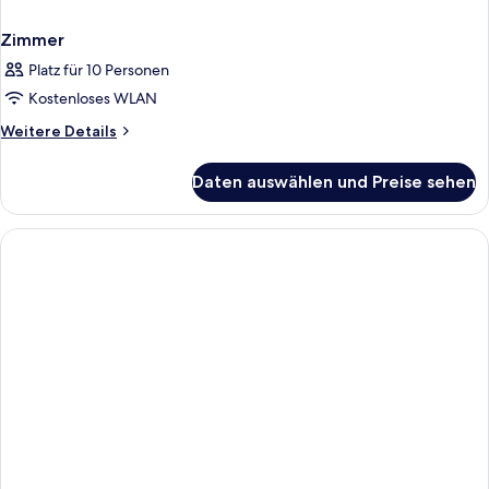
Zimmer
Platz für 10 Personen
Kostenloses WLAN
Weitere
Weitere Details
Details
für
Daten auswählen und Preise sehen
Zimmer