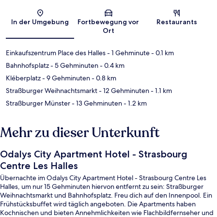
Karte
In der Umgebung
Fortbewegung vor
Restaurants
Ort
Einkaufszentrum Place des Halles
- 1 Gehminute
- 0.1 km
Bahnhofsplatz
- 5 Gehminuten
- 0.4 km
Kléberplatz
- 9 Gehminuten
- 0.8 km
Straßburger Weihnachtsmarkt
- 12 Gehminuten
- 1.1 km
Straßburger Münster
- 13 Gehminuten
- 1.2 km
Mehr zu dieser Unterkunft
Odalys City Apartment Hotel - Strasbourg
Centre Les Halles
Übernachte im Odalys City Apartment Hotel - Strasbourg Centre Les
Halles, um nur 15 Gehminuten hiervon entfernt zu sein: Straßburger
Weihnachtsmarkt und Bahnhofsplatz. Freu dich auf den Innenpool. Ein
Frühstücksbuffet wird täglich angeboten. Die Apartments haben
Kochnischen und bieten Annehmlichkeiten wie Flachbildfernseher und