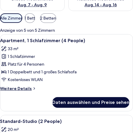
Aug. 7 - Aug. 9
Aug. 14 - Aug. 16
Verfügbare
Alle Zimmer
1 Bett
2 Betten
Filter
für
Anzeige von 5 von 5 Zimmern
Zimmer
Alle
Ein modernes, gut beleuchtetes Wohnz
19
Apartment, 1 Schlafzimmer (4 People)
Fotos
33 m²
für
1 Schlafzimmer
Apartment,
1
Platz für 4 Personen
Schlafzimmer
1 Doppelbett und 1 großes Schlafsofa
(4
Kostenloses WLAN
People)
Weitere
Weitere Details
anzeigen
Details
für
Daten auswählen und Preise sehen
Apartment,
1
Schlafzimmer
Alle
Ein modernes Hotelzimmer mit einem 
16
(4
Standard-Studio (2 People)
Fotos
People)
20 m²
für