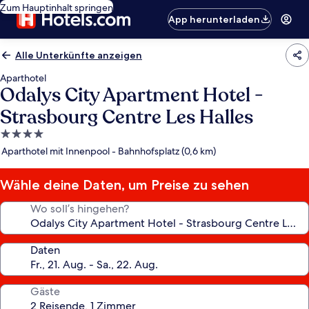
Zum Hauptinhalt springen
App herunterladen
Alle Unterkünfte anzeigen
Aparthotel
Odalys City Apartment Hotel -
Strasbourg Centre Les Halles
4.0-
Sterne-
Aparthotel mit Innenpool - Bahnhofsplatz (0,6 km)
Unterkunft
Wähle deine Daten, um Preise zu sehen
Wo soll’s hingehen?
Daten
Gäste