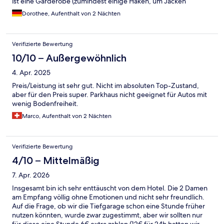
ist eine Garderobe (zumindest einige Haken, um Jacken
aufzuhängen) Ansonsten sind wir begeistert und freuen uns auf
Dorothee, Aufenthalt von 2 Nächten
unseren nächsten Urlaub. Alles ist sehr zentral gelegen. Hat
Spaß gemacht. Vielen herzlichen Dank. Liebe Grüße aus
Stuttgart
Verifizierte Bewertung
10/10 – Außergewöhnlich
4. Apr. 2025
Preis/Leistung ist sehr gut. Nicht im absoluten Top-Zustand,
aber für den Preis super. Parkhaus nicht geeignet für Autos mit
wenig Bodenfreiheit.
Marco, Aufenthalt von 2 Nächten
Verifizierte Bewertung
4/10 – Mittelmäßig
7. Apr. 2026
Insgesamt bin ich sehr enttäuscht von dem Hotel. Die 2 Damen
am Empfang völlig ohne Emotionen und nicht sehr freundlich.
Auf die Frage, ob wir die Tiefgarage schon eine Stunde früher
nutzen könnten, wurde zwar zugestimmt, aber wir sollten nur