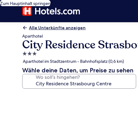
Zum Hauptinhalt springen
Alle Unterkünfte anzeigen
Aparthotel
City Residence Strasb
3.0-
Sterne-
Aparthotel im Stadtzentrum - Bahnhofsplatz (0,6 km)
Unterkunft
Wähle deine Daten, um Preise zu sehen
Wo soll’s hingehen?
Fotogalerie
von
City
Residence
Strasbourg