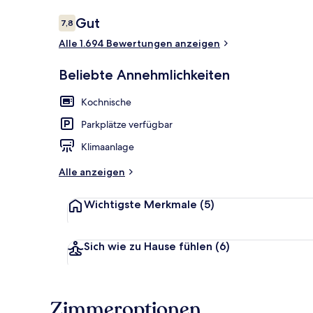
Bewertungen
Gut
7,8
7,8 von 10.
Alle 1.694 Bewertungen anzeigen
Junior-Suite,
Beliebte Annehmlichkeiten
Kochnische
Parkplätze verfügbar
Klimaanlage
Alle anzeigen
Wichtigste Merkmale
(5)
Sich wie zu Hause fühlen
(6)
Zimmeroptionen