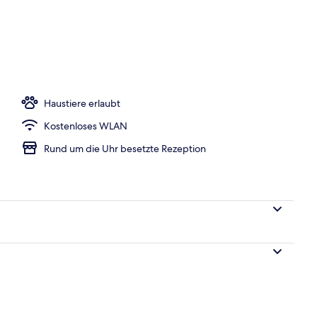
 1 Doppelbett | Schreibtisch, schallisolierte Zimmer, Bügeleisen/Bügelbrett
Haustiere erlaubt
Kostenloses WLAN
Rund um die Uhr besetzte Rezeption