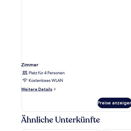
Zimmer
Platz für 4 Personen
Kostenloses WLAN
Weitere
Weitere Details
Details
für
Preise anzeige
Zimmer
Ähnliche Unterkünfte