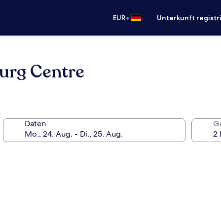
•
EUR
Unterkunft registr
ourg Centre
Daten
G