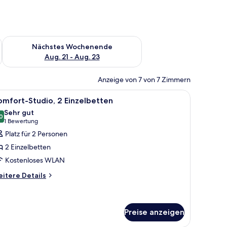
es Wochenende, Aug. 14 - Aug. 16.
Überprüfe die Verfügbarkeit für nächstes Wochenende, Aug. 2
Nächstes Wochenende
Aug. 21 - Aug. 23
Anzeige von 7 von 7 Zimmern
Fenster mit Vorhängen und einem Stadtbildposter an der Wand.
immer mit einem Bett, einem Nachttisch und einem Vorhangfenster.
le
Ein Hotelzimmer mit zwei Betten, weißen Lei
4
mfort-Studio, 2 Einzelbetten
otos
Sehr gut
ür
0
8,0 von 10
(1
1 Bewertung
omfort-
Bewertung)
Platz für 2 Personen
tudio,
2 Einzelbetten
 Einzelbetten
Kostenloses WLAN
nzeigen
itere
itere Details
tails
r
mfort-
udio,
Preise anzeigen
Einzelbetten