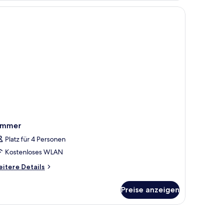
d.
immer
Platz für 4 Personen
Kostenloses WLAN
itere
itere Details
tails
r
Preise anzeigen
immer