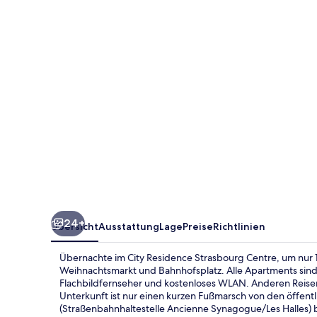
Centre
24+
Übersicht
Ausstattung
Lage
Preise
Richtlinien
Übernachte im City Residence Strasbourg Centre, um nur 
Weihnachtsmarkt und Bahnhofsplatz. Alle Apartments sin
Flachbildfernseher und kostenloses WLAN. Anderen Reisend
Unterkunft ist nur einen kurzen Fußmarsch von den öffent
(Straßenbahnhaltestelle Ancienne Synagogue/Les Halles) b