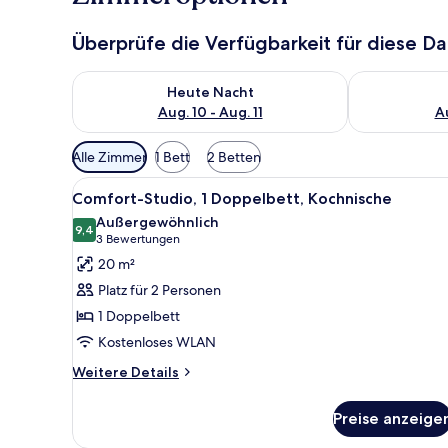
Überprüfe die Verfügbarkeit für diese D
Überprüfe die Verfügbarkeit für heute Nacht, Aug. 10
Überprüfe die
Heute Nacht
Aug. 10 - Aug. 11
Au
Verfügbare
Alle Zimmer
1 Bett
2 Betten
Filter
Alle
Ein Hotelzimmer mit Bett, zwe
für
5
Comfort-Studio, 1 Doppelbett, Kochnische
Fotos
Zimmer
Außergewöhnlich
für
9,4
9,4 von 10
(3
3 Bewertungen
Comfort-
Bewertungen)
20 m²
Studio,
Platz für 2 Personen
1
1 Doppelbett
Doppelbett,
Kostenloses WLAN
Kochnische
anzeigen
Weitere
Weitere Details
Details
für
Preise anzeige
Comfort-
Studio,