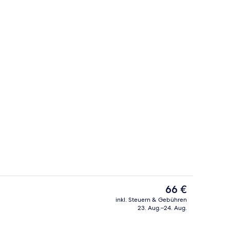
, 1 Doppelbett | Eigene Küche | Kühlschrank, Mikrowelle, Kochgeschirr/Gesch
Fassade der Unterkunft
Der
66 €
aktuelle
inkl. Steuern & Gebühren
Preis
23. Aug.–24. Aug.
Rezeption
beträgt
66 €.