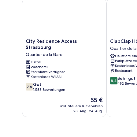
City Residence Access Strasbourg
ClapClap Hôt
City
ClapClap
City Residence Access
ClapClap H
Residence
Hôtel
Strasbourg
Quartier de l
Access
Strasbourg
Quartier de la Gare
Haustiere erl
Strasbourg
Quartier
Parkplätze v
Quartier
Küche
de
Kostenloses
Wäscherei
de
la
Restaurant
Parkplätze verfügbar
la
Gare
Kostenloses WLAN
8.4
Sehr gut
Gare
8,4
von
492 Bewer
7.6
Gut
7,6
10,
von
1.583 Bewertungen
Sehr
10,
Der
55 €
gut,
Gut,
Preis
492
1.583
inkl. Steuern & Gebühren
beträgt
Bewertungen
23. Aug.–24. Aug.
Bewertungen
55 €