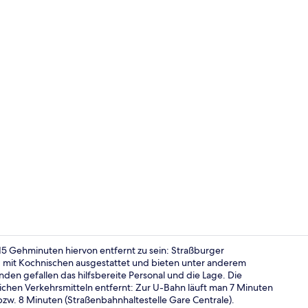
Junior-Suite
15 Gehminuten hiervon entfernt zu sein: Straßburger
d mit Kochnischen ausgestattet und bieten unter anderem
en gefallen das hilfsbereite Personal und die Lage. Die
Speisen
lichen Verkehrsmitteln entfernt: Zur U-Bahn läuft man 7 Minuten
zw. 8 Minuten (Straßenbahnhaltestelle Gare Centrale).