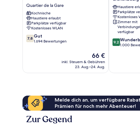
Strasbourg
Cronenbourg
Quartier de la Gare
Haustiere erl
Centre
Est
Parkplätze v
Quartier
Kochnische
Kostenloses
Haustiere erlaubt
de
Zimmer mit
Parkplätze verfügbar
la
Verbindungs
Kostenloses WLAN
Gare
verfügbar
7.8
Gut
7,8
9.2
Wunderb
von
1.694 Bewertungen
9,2
von
1.000 Bewe
10,
10,
Gut,
Der
66 €
Wunderbar,
1.694
Preis
1.000
inkl. Steuern & Gebühren
Bewertungen
beträgt
23. Aug.–24. Aug.
Bewertungen
66 €
Melde dich an, um verfügbare Rabat
Prämien für noch mehr Abenteuer!
Zur Gegend