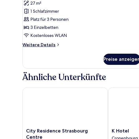
Dreibettzimmer
Bewertungen)
27 m²
anzeigen
1 Schlafzimmer
Platz für 3 Personen
3 Einzelbetten
Kostenloses WLAN
Weitere
Weitere Details
Details
für
Preise anzeige
Dreibettzimmer
Ähnliche Unterkünfte
City Residence Strasbourg Centre
K Hotel
City
K
City Residence Strasbourg
K Hotel
Residence
Hotel
Centre
Cronenbourg 