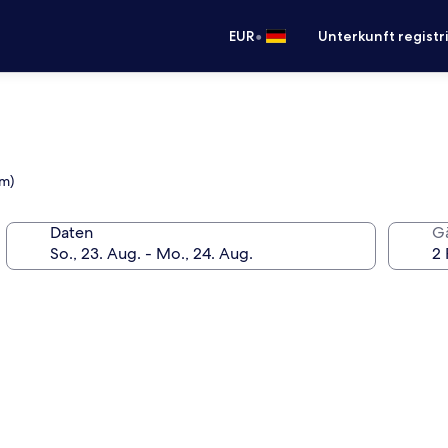
•
EUR
Unterkunft registr
km)
Daten
G