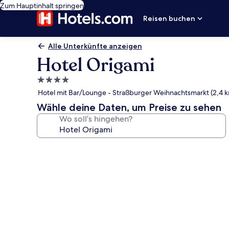
Zum Hauptinhalt springen
Reisen buchen
Alle Unterkünfte anzeigen
Hotel Origami
4.0-
Sterne-
Hotel mit Bar/Lounge - Straßburger Weihnachtsmarkt (2,4 
Unterkunft
Wähle deine Daten, um Preise zu sehen
Wo soll’s hingehen?
Fotogalerie
von
Hotel
Origami