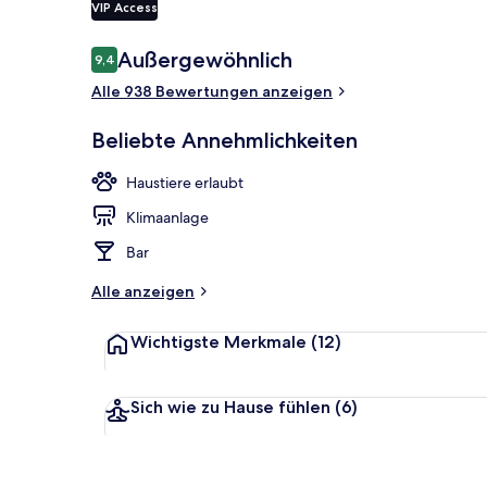
VIP Access
Bewertungen
Außergewöhnlich
9,4
9,4 von 10.
Doppelzimmer
Alle 938 Bewertungen anzeigen
Beliebte Annehmlichkeiten
Haustiere erlaubt
Klimaanlage
Bar
Alle anzeigen
Wichtigste Merkmale
(12)
Sich wie zu Hause fühlen
(6)