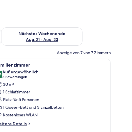
es Wochenende, Aug. 14 - Aug. 16.
Überprüfe die Verfügbarkeit für nächstes Wochenende, Aug. 2
Nächstes Wochenende
Aug. 21 - Aug. 23
Anzeige von 7 von 7 Zimmern
otivierenden Zitat. Ein Smartphone liegt auf einem Nachttisch neben einem 
t, einem Kopfteil, einem Fenster mit Vorhängen, einem Bild an der Wand un
le
Ein ordentlich bezogenes Bett mit weißer Be
7
amilienzimmer
otos
Außergewöhnlich
ür
4
9,4 von 10
(3
3 Bewertungen
amilienzimmer
Bewertungen)
30 m²
nzeigen
1 Schlafzimmer
Platz für 5 Personen
1 Queen-Bett und 3 Einzelbetten
Kostenloses WLAN
itere
itere Details
tails