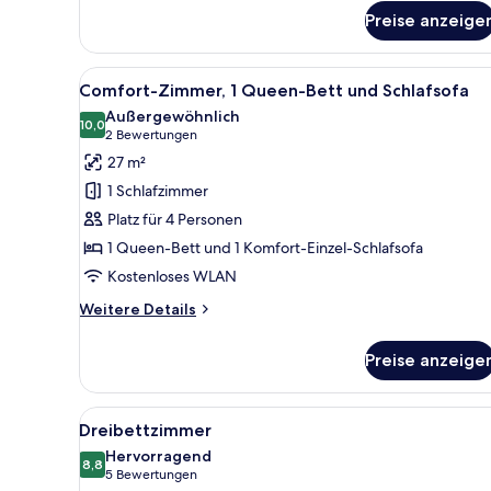
für
Preise anzeige
Doppelzimmer
Alle
Ein Hotelzimmer mit Bett, Sofa
8
Comfort-Zimmer, 1 Queen-Bett und Schlafsofa
Fotos
Außergewöhnlich
für
10,0
10,0 von 10
(2
2 Bewertungen
Comfort-
Bewertungen)
27 m²
Zimmer,
1 Schlafzimmer
1 Queen-
Platz für 4 Personen
Bett
1 Queen-Bett und 1 Komfort-Einzel-Schlafsofa
und
Kostenloses WLAN
Schlafsofa
anzeigen
Weitere
Weitere Details
Details
für
Preise anzeige
Comfort-
Zimmer,
1 Queen-
Alle
Ein Hotelzimmer mit modernem 
4
Bett
Dreibettzimmer
Fotos
und
Hervorragend
Schlafsofa
für
8,8
8,8 von 10
(5
5 Bewertungen