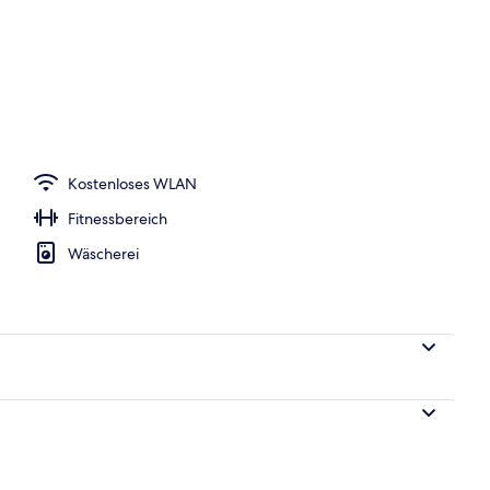
 | 1 Schlafzimmer, hochwertige Bettwaren, Zimmersafe, Schreibtisch
Kostenloses WLAN
Fitnessbereich
Wäscherei