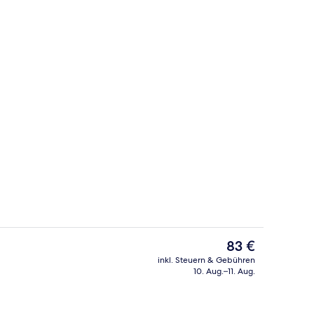
ch
Rezeption
Der
83 €
aktuelle
inkl. Steuern & Gebühren
Preis
10. Aug.–11. Aug.
ch
Tägliches Frühstücksbuffet gegen Ge
beträgt
83 €.