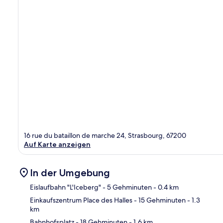
16 rue du bataillon de marche 24, Strasbourg, 67200
Auf Karte anzeigen
In der Umgebung
Eislaufbahn "L'Iceberg"
- 5 Gehminuten
- 0.4 km
Einkaufszentrum Place des Halles
- 15 Gehminuten
- 1.3
km
Kar
Bahnhofsplatz
- 18 Gehminuten
- 1.6 km