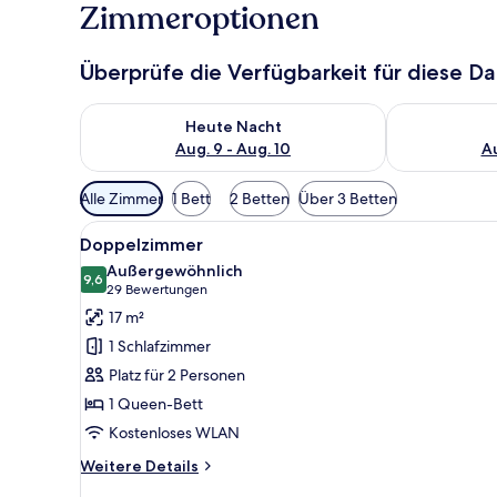
Zimmeroptionen
Überprüfe die Verfügbarkeit für diese D
Überprüfe die Verfügbarkeit für heute Nacht, Aug. 9
Überprüfe die
Heute Nacht
Aug. 9 - Aug. 10
Au
Verfügbare
Alle Zimmer
1 Bett
2 Betten
Über 3 Betten
Filter
Alle
Ein ordentlich bezogenes Bett 
für
17
Doppelzimmer
Fotos
Zimmer
Außergewöhnlich
für
9,6
9,6 von 10
(29
29 Bewertungen
Doppelzimmer
Bewertungen)
17 m²
anzeigen
1 Schlafzimmer
Platz für 2 Personen
1 Queen-Bett
Kostenloses WLAN
Weitere
Weitere Details
Details