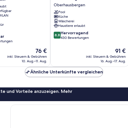
Strasbourg
Oberhausbergen
aubt
Oberhausbergen
erfügbar
Pool
 WLAN
Küche
Wäscherei
tür
Haustiere erlaubt
8.8
Hervorragend
8,8
ar
von
430 Bewertungen
rtungen
10,
Hervorragend,
Der
Der
76 €
91 €
430
Preis
Preis
inkl. Steuern & Gebühren
inkl. Steuern & Gebühren
Bewertungen
beträgt
beträg
10. Aug.–11. Aug.
16. Aug.–17. Aug.
76 €
91 €
Ähnliche Unterkünfte vergleichen
te und Vorteile anzuzeigen. Mehr