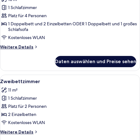
für
1 Schlafzimmer
Vierbettzimmer
anzeigen
Platz für 4 Personen
1 Doppelbett und 2 Einzelbetten ODER 1 Doppelbett und 1 großes
Schlafsofa
Kostenloses WLAN
Weitere
Weitere Details
Details
für
Daten auswählen und Preise sehen
Vierbettzimmer
Alle
Ein Hotelzimmer mit Bett, Nachttisc
5
Zweibettzimmer
Fotos
11 m²
für
1 Schlafzimmer
Zweibettzimmer
anzeigen
Platz für 2 Personen
2 Einzelbetten
Kostenloses WLAN
Weitere
Weitere Details
Details