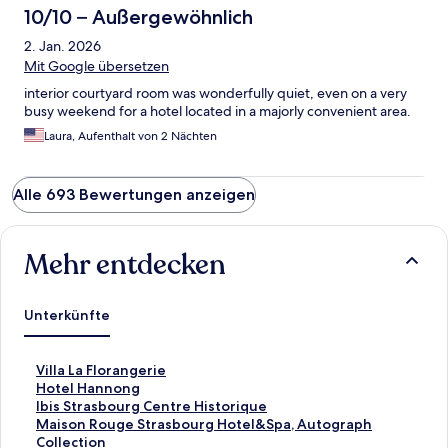
10/10 – Außergewöhnlich
2. Jan. 2026
Mit Google übersetzen
interior courtyard room was wonderfully quiet, even on a very
busy weekend for a hotel located in a majorly convenient area.
Laura, Aufenthalt von 2 Nächten
Alle 693 Bewertungen anzeigen
Mehr entdecken
Unterkünfte
L
Villa La Florangerie
i
L
Hotel Hannong
n
i
L
Ibis Strasbourg Centre Historique
k
n
i
L
Maison Rouge Strasbourg Hotel&Spa, Autograph
,
k
n
i
Collection