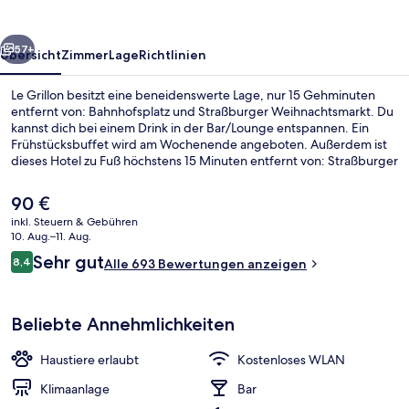
rück
Weiter
57+
Übersicht
Zimmer
Lage
Richtlinien
Le Grillon besitzt eine beneidenswerte Lage, nur 15 Gehminuten
entfernt von: Bahnhofsplatz und Straßburger Weihnachtsmarkt. Du
kannst dich bei einem Drink in der Bar/Lounge entspannen. Ein
Frühstücksbuffet wird am Wochenende angeboten. Außerdem ist
dieses Hotel zu Fuß höchstens 15 Minuten entfernt von: Straßburger
Münster. Andere Reisende haben viel Gutes über das hilfsbereite
Personal zu berichten. Die Unterkunft ist nur einen kurzen
Der
90 €
Fußmarsch von den öffentlichen Verkehrsmitteln entfernt: Zur U-
aktuelle
inkl. Steuern & Gebühren
Bahn läuft man 3 Minuten (Straßenbahnhaltestelle Alt Winmärik)
Preis
10. Aug.–11. Aug.
bzw. 3 Minuten (Straßenbahnhaltestelle Gare Centrale).
Terrasse/Patio
beträgt
Bewertungen
Sehr gut
8,4
Alle 693 Bewertungen anzeigen
90 €.
8,4 von 10.
Beliebte Annehmlichkeiten
Haustiere erlaubt
Kostenloses WLAN
Klimaanlage
Bar