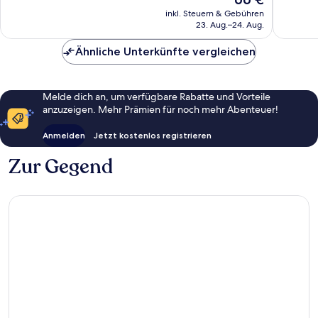
1.692
gut,
Preis
inkl. Steuern & Gebühren
Bewertungen
491
beträgt
23. Aug.–24. Aug.
Bewert
66 €
Ähnliche Unterkünfte vergleichen
Melde dich an, um verfügbare Rabatte und Vorteile
anzuzeigen. Mehr Prämien für noch mehr Abenteuer!
Anmelden
Jetzt kostenlos registrieren
Zur Gegend