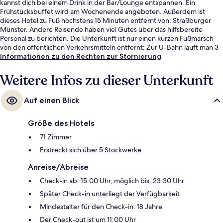
kannst dich bei einem Drink in der Bar/Lounge entspannen. Ein
Frühstücksbuffet wird am Wochenende angeboten. Außerdem ist
dieses Hotel zu Fuß höchstens 15 Minuten entfernt von: Straßburger
Münster. Andere Reisende haben viel Gutes über das hilfsbereite
Personal zu berichten. Die Unterkunft ist nur einen kurzen Fußmarsch
von den öffentlichen Verkehrsmitteln entfernt: Zur U-Bahn läuft man 3
Minuten (Straßenbahnhaltestelle Alt Winmärik) bzw. 3 Minuten
Informationen zu den Rechten zur Stornierung
(Straßenbahnhaltestelle Gare Centrale).
Weitere Infos zu dieser Unterkunft
Auf einen Blick
Größe des Hotels
71 Zimmer
Erstreckt sich über 5 Stockwerke
Anreise/Abreise
Check-in ab: 15:00 Uhr, möglich bis: 23:30 Uhr
Später Check-in unterliegt der Verfügbarkeit
Mindestalter für den Check-in: 18 Jahre
Der Check-out ist um 11:00 Uhr