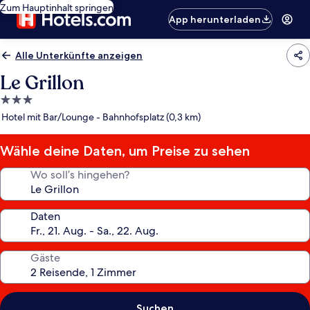
Zum Hauptinhalt springen
App herunterladen
Alle Unterkünfte anzeigen
Le Grillon
3.0-
Sterne-
Hotel mit Bar/Lounge - Bahnhofsplatz (0,3 km)
Unterkunft
Wähle deine Daten, um Preise zu sehen
Wo soll’s hingehen?
Daten
Gäste
Suchen