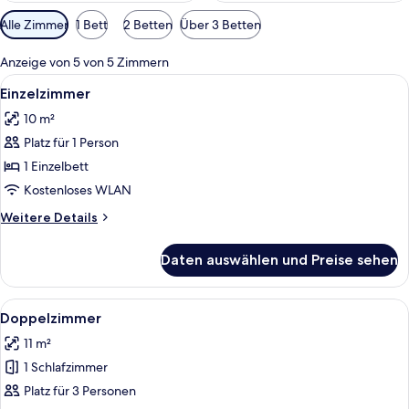
Verfügbare
Alle Zimmer
1 Bett
2 Betten
Über 3 Betten
Filter
für
Anzeige von 5 von 5 Zimmern
Zimmer
Alle
Ein Hotelzimmer mit Bett, Spiegel, K
11
Einzelzimmer
Fotos
10 m²
für
Platz für 1 Person
Einzelzimmer
anzeigen
1 Einzelbett
Kostenloses WLAN
Weitere
Weitere Details
Details
für
Daten auswählen und Preise sehen
Einzelzimmer
Alle
Ein Hotelzimmer mit Bett, Schreibtisc
13
Doppelzimmer
Fotos
11 m²
für
1 Schlafzimmer
Doppelzimmer
anzeigen
Platz für 3 Personen