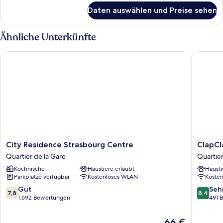
für
Daten auswählen und Preise sehen
Zweibettzimmer
Ähnliche Unterkünfte
City Residence Strasbourg Centre
ClapClap
City
ClapCla
City Residence Strasbourg Centre
ClapCl
Residence
Hôtel
Quartier de la Gare
Quartier
Strasbourg
Strasbo
Kochnische
Haustiere erlaubt
Hausti
Centre
Quartier
Parkplätze verfügbar
Kostenloses WLAN
Koste
Quartier
de
de
la
7.8
8.4
Gut
Seh
7,8
8,4
la
Gare
von
von
1.692 Bewertungen
491 
Gare
10,
10,
Gut,
Sehr
Der
66 €