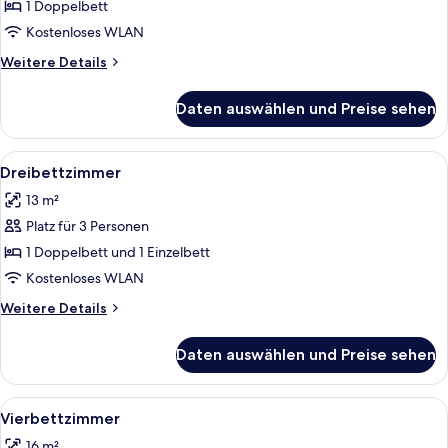
1 Doppelbett
Kostenloses WLAN
Weitere
Weitere Details
Details
für
Daten auswählen und Preise sehen
Doppelzimmer
Alle
Ein Hotelzimmer mit einem großen Bett
10
Dreibettzimmer
Fotos
13 m²
für
Platz für 3 Personen
Dreibettzimmer
anzeigen
1 Doppelbett und 1 Einzelbett
Kostenloses WLAN
Weitere
Weitere Details
Details
für
Daten auswählen und Preise sehen
Dreibettzimmer
Alle
Ein Zimmer mit zwei Betten, Holzbalken
6
Vierbettzimmer
Fotos
16 m²