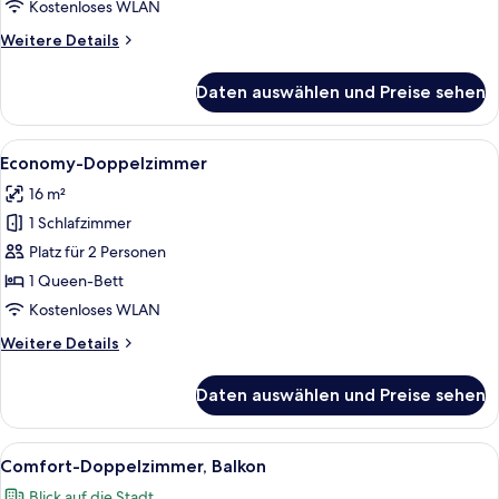
Kostenloses WLAN
Weitere
Weitere Details
Details
für
Daten auswählen und Preise sehen
Superior-
Doppelzimmer
mit
Alle
Ein Hotelzimmer mit einem großen Bet
5
Klimaanlage
Economy-Doppelzimmer
Fotos
16 m²
für
1 Schlafzimmer
Economy-
Doppelzimmer
Platz für 2 Personen
anzeigen
1 Queen-Bett
Kostenloses WLAN
Weitere
Weitere Details
Details
für
Daten auswählen und Preise sehen
Economy-
Doppelzimmer
Alle
Ein Hotelzimmer mit einem großen Bett
7
Comfort-Doppelzimmer, Balkon
Fotos
Blick auf die Stadt