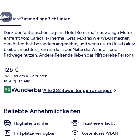
rück
Weiter
56+
Übersicht
Zimmer
Lage
Richtlinien
Dank der fantastischen Lage ist Hotel Römerhof nur wenige Meter
entfernt von: Caracalla-Therme. Gratis-Extras wie WLAN machen
den Aufenthalt besonders angenehm, und wenn du im Urlaub aktiv
bleiben möchtest, kannst du in der Nähe die Wander- und
Radwege nutzen. Andere Reisende lieben das hilfsbereite Personal.
Der
126 €
aktuelle
inkl. Steuern & Gebühren
Preis
16. Aug.–17. Aug.
Fassade der Unterkunft
beträgt
Bewertungen
Wunderbar
9,0
Alle 362 Bewertungen anzeigen
126 €.
9,0 von 10.
Beliebte Annehmlichkeiten
Flughafentransfer
Haustiere erlaubt
Parkplätze verfügbar
Kostenloses WLAN