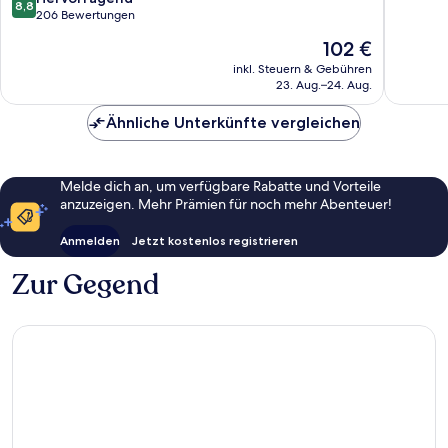
10,
8,8
von
206 Bewertungen
Hervorr
10,
542
Der
102 €
Hervorragend,
Bewert
Preis
206
inkl. Steuern & Gebühren
beträgt
23. Aug.–24. Aug.
Bewertungen
102 €
Ähnliche Unterkünfte vergleichen
Melde dich an, um verfügbare Rabatte und Vorteile
anzuzeigen. Mehr Prämien für noch mehr Abenteuer!
Anmelden
Jetzt kostenlos registrieren
Zur Gegend