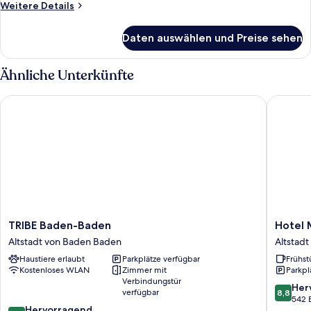
Weitere
Weitere Details
Details
für
Daten auswählen und Preise sehen
Superior-
Suite
Ähnliche Unterkünfte
TRIBE Baden-Baden
Hotel M
TRIBE
Hotel
TRIBE Baden-Baden
Hotel 
Baden-
Merkur
Altstadt von Baden Baden
Altstad
Baden
Altstadt
Haustiere erlaubt
Parkplätze verfügbar
Frühst
Altstadt
von
Kostenloses WLAN
Zimmer mit
Parkpl
von
Baden
Verbindungstür
Baden
Baden
8.8
Her
verfügbar
8,8
Baden
von
542 
8.8
Hervorragend