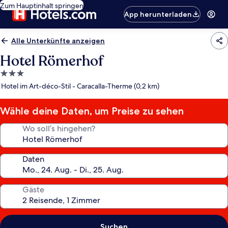
Zum Hauptinhalt springen
App herunterladen
Alle Unterkünfte anzeigen
Hotel Römerhof
3.0-
Sterne-
Hotel im Art-déco-Stil - Caracalla-Therme (0,2 km)
Unterkunft
Wähle deine Daten, um Preise zu sehen
Wo soll’s hingehen?
Daten
Gäste
Suchen