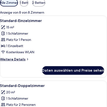
Verfügbare
Alle Zimmer
1 Bett
2 Betten
Filter
für
Anzeige von 8 von 8 Zimmern
Zimmer
Alle
Ein Hotelzimmer mit einem Bett, einem
6
Standard-Einzelzimmer
Fotos
15 m²
für
1 Schlafzimmer
Standard-
Einzelzimmer
Platz für 1 Person
anzeigen
1 Einzelbett
Kostenloses WLAN
Weitere
Weitere Details
Details
für
Daten auswählen und Preise sehen
Standard-
Einzelzimmer
Alle
Ein Hotelzimmer mit einem großen Bet
5
Standard-Doppelzimmer
Fotos
20 m²
für
1 Schlafzimmer
Standard-
Doppelzimmer
Platz für 2 Personen