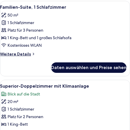
Alle
Ein Zimmer mit rotem Teppich, einer C
5
Familien-Suite, 1 Schlafzimmer
Fotos
50 m²
für
1 Schlafzimmer
Familien-
Suite,
Platz für 3 Personen
1
1 King-Bett und 1 großes Schlafsofa
Schlafzimmer
Kostenloses WLAN
anzeigen
Weitere
Weitere Details
Details
für
Daten auswählen und Preise sehen
Familien-
Suite,
1
Alle
Ein Hotelzimmer mit einem Bett, zwei 
6
Schlafzimmer
Superior-Doppelzimmer mit Klimaanlage
Fotos
Blick auf die Stadt
für
20 m²
Superior-
Doppelzimmer
1 Schlafzimmer
mit
Platz für 2 Personen
Klimaanlage
1 King-Bett
anzeigen