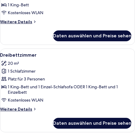
anzeigen
1 King-Bett
Kostenloses WLAN
Weitere
Weitere Details
Details
für
Daten auswählen und Preise sehen
Standard-
Doppelzimmer
Alle
Ein Hotelzimmer mit einem großen Bett
4
Dreibettzimmer
Fotos
20 m²
für
1 Schlafzimmer
Dreibettzimmer
anzeigen
Platz für 3 Personen
1 King-Bett und 1 Einzel-Schlafsofa ODER 1 King-Bett und 1
Einzelbett
Kostenloses WLAN
Weitere
Weitere Details
Details
für
Daten auswählen und Preise sehen
Dreibettzimmer