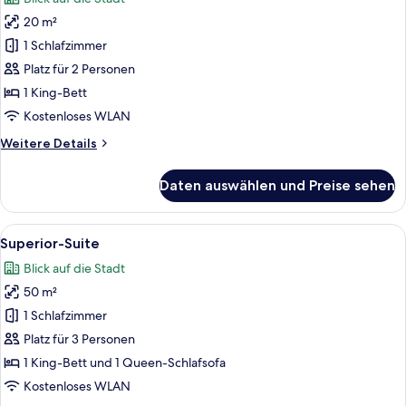
für
20 m²
Comfort-
Doppelzimmer,
1 Schlafzimmer
Balkon
Platz für 2 Personen
anzeigen
1 King-Bett
Kostenloses WLAN
Weitere
Weitere Details
Details
für
Daten auswählen und Preise sehen
Comfort-
Doppelzimmer,
Balkon
Alle
Ein Hotelzimmer mit zwei Betten, eine
5
Superior-Suite
Fotos
Blick auf die Stadt
für
50 m²
Superior-
Suite
1 Schlafzimmer
anzeigen
Platz für 3 Personen
1 King-Bett und 1 Queen-Schlafsofa
Kostenloses WLAN