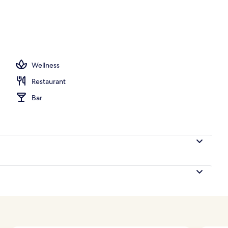
, Balkon, Meerblick | Blick vom Balkon
Wellness
Restaurant
Bar