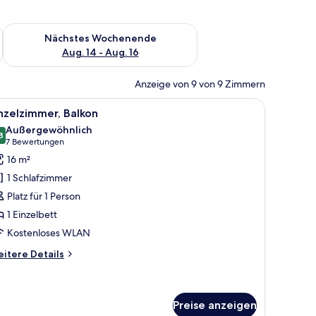
es Wochenende, Aug. 7 - Aug. 9.
Überprüfe die Verfügbarkeit für nächstes Wochenende, Aug. 1
Nächstes Wochenende
Aug. 14 - Aug. 16
Anzeige von 9 von 9 Zimmern
, Stuhl, Fernseher und Meerblick.
le
Ein Hotelzimmer mit einem Bett, einem Schrei
3
nzelzimmer, Balkon
otos
Außergewöhnlich
ür
8
9,8 von 10
(7
7 Bewertungen
inzelzimmer,
Bewertungen)
16 m²
alkon
1 Schlafzimmer
nzeigen
Platz für 1 Person
1 Einzelbett
Kostenloses WLAN
itere
itere Details
tails
r
nzelzimmer,
lkon
Preise anzeigen