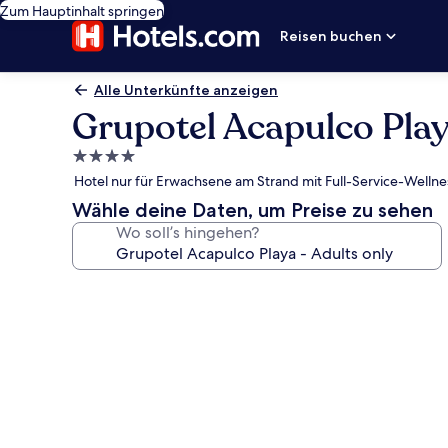
Zum Hauptinhalt springen
Reisen buchen
Alle Unterkünfte anzeigen
Grupotel Acapulco Play
4.0-
Sterne-
Hotel nur für Erwachsene am Strand mit Full-Service-Wellnes
Unterkunft
Wähle deine Daten, um Preise zu sehen
Wo soll’s hingehen?
Fotogalerie
von
Grupotel
Acapulco
Playa
-