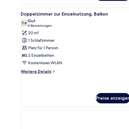
Alle
Ein Hotelzimmer mit zwei Bette
4
Doppelzimmer zur Einzelnutzung, Balkon
Fotos
Gut
für
7,6
7,6 von 10
(4
4 Bewertungen
Doppelzimmer
Bewertungen)
20 m²
zur
1 Schlafzimmer
Einzelnutzung,
Platz für 1 Person
Balkon
2 Einzelbetten
anzeigen
Kostenloses WLAN
Weitere
Weitere Details
Details
für
Doppelzimmer
zur
Einzelnutzung,
Preise anzeige
Balkon