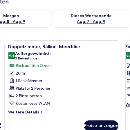
aten
 - Aug. 8.
 Verfügbarkeit für morgen, Aug. 8 - Aug. 9.
Überprüfe die Verfügbarkeit für dies
Morgen
Dieses Wochenende
ug. 8 - Aug. 9
Aug. 7 - Aug. 9
n, einem Schreibtisch und einem Stuhl.
Alle
Ein Hotelzimmer mit Bett, Schreibtisch
Al
8
Doppelzimmer, Balkon, Meerblick
Ei
Fotos
F
Außergewöhnlich
für
9,4
f
9,
9,4 von 10
(3
3 Bewertungen
Doppelzimmer,
E
Bewertungen)
Blick auf den Ozean
Balkon,
B
20 m²
Meerblick
a
1 Schlafzimmer
anzeigen
Platz für 2 Personen
2 Einzelbetten
Kostenloses WLAN
We
We
De
Weitere
Weitere Details
fü
Details
Ei
für
Ba
n
Preise anzeigen
Doppelzimmer,