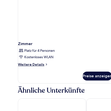
Zimmer
Platz für 4 Personen
Kostenloses WLAN
Weitere
Weitere Details
Details
für
Preise anzeige
Zimmer
Ähnliche Unterkünfte
tent Capi Playa
Aubamar Palm