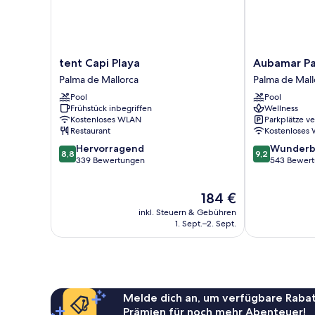
tent
Aubamar
tent Capi Playa
Aubamar Pa
Capi
Palma
Palma de Mallorca
Palma de Mall
Playa
Resort
Pool
Pool
Palma
Palma
Frühstück inbegriffen
Wellness
de
de
Kostenloses WLAN
Parkplätze v
Mallorca
Mallorca
Restaurant
Kostenloses
8.8
9.2
Hervorragend
Wunderb
8,8
9,2
von
von
339 Bewertungen
543 Bewer
10,
10,
Hervorragend,
Wunderbar,
Der
184 €
339
543
Preis
Bewertungen
Bewertungen
inkl. Steuern & Gebühren
beträgt
1. Sept.–2. Sept.
184 €
Melde dich an, um verfügbare Rabat
Prämien für noch mehr Abenteuer!