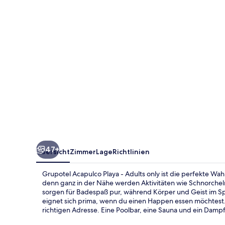
Adults
only
47+
Übersicht
Zimmer
Lage
Richtlinien
Grupotel Acapulco Playa - Adults only ist die perfekte Wah
denn ganz in der Nähe werden Aktivitäten wie Schnorche
sorgen für Badespaß pur, während Körper und Geist im S
eignet sich prima, wenn du einen Happen essen möchtest.
richtigen Adresse. Eine Poolbar, eine Sauna und ein Dampf