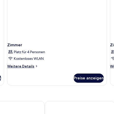
Me
Zimmer
Z
Platz für 4 Personen
Kostenloses WLAN
Weitere
We
Weitere Details
We
Details
De
für
fü
n
Preise anzeigen
Zimmer
Z
a Resort
AluaSoul Palma - Adults Only