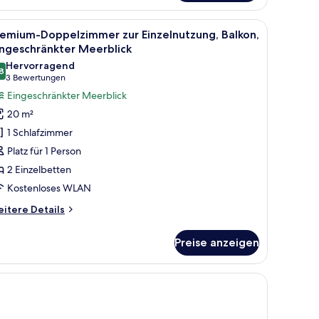
, Stuhl, Fernseher und Meerblick.
le
Ein Hotelzimmer mit Bett, Schreibtisch, Stuhl
6
remium-Doppelzimmer zur Einzelnutzung, Balkon,
otos
ingeschränkter Meerblick
ür
Hervorragend
8
remium-
8,8 von 10
(3
3 Bewertungen
oppelzimmer
Bewertungen)
Eingeschränkter Meerblick
ur
20 m²
inzelnutzung,
1 Schlafzimmer
alkon,
Platz für 1 Person
ingeschränkter
2 Einzelbetten
eerblick
Kostenloses WLAN
nzeigen
itere
itere Details
tails
r
Preise anzeigen
emium-
ppelzimmer
r
nzelnutzung,
lkon,
ngeschränkter