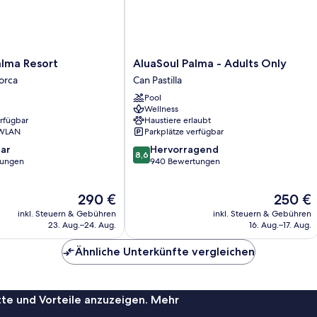
AluaSoul
lma Resort
AluaSoul Palma - Adults Only
Palma
orca
Can Pastilla
-
Pool
Adults
Wellness
Only
erfügbar
Haustiere erlaubt
Can
 WLAN
Parkplätze verfügbar
Pastilla
8.6
ar
Hervorragend
8,6
von
tungen
940 Bewertungen
10,
Hervorragend,
Der
Der
290 €
250 €
940
Preis
Preis
Bewertungen
inkl. Steuern & Gebühren
inkl. Steuern & Gebühren
beträgt
beträgt
23. Aug.–24. Aug.
16. Aug.–17. Aug.
290 €
250 €
Ähnliche Unterkünfte vergleichen
te und Vorteile anzuzeigen. Mehr