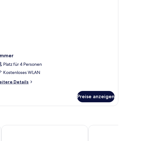
erblick
immer
Platz für 4 Personen
Kostenloses WLAN
itere
itere Details
tails
r
Preise anzeigen
immer
HM Gran Fiesta Hotel
Grupotel Taurus Park