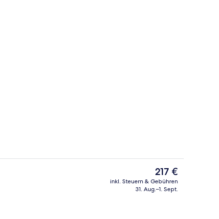
Außenpool, Liegestühle
Lounge
Der
217 €
aktuelle
inkl. Steuern & Gebühren
Preis
31. Aug.–1. Sept.
 oben
Minibar, Zimmersafe, Schreibtisch, la
beträgt
217 €.