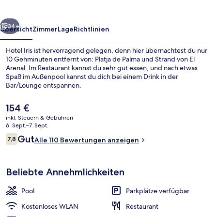
rück
Weiter
34+
Übersicht
Zimmer
Lage
Richtlinien
Hotel Iris ist hervorragend gelegen, denn hier übernachtest du nur
10 Gehminuten entfernt von: Platja de Palma und Strand von El
Arenal. Im Restaurant kannst du sehr gut essen, und nach etwas
Spaß im Außenpool kannst du dich bei einem Drink in der
Bar/Lounge entspannen.
Der
154 €
aktuelle
inkl. Steuern & Gebühren
Preis
6. Sept.–7. Sept.
Strand
beträgt
Bewertungen
Gut
7,8
Alle 110 Bewertungen anzeigen
154 €.
7,8 von 10.
Beliebte Annehmlichkeiten
Pool
Parkplätze verfügbar
Kostenloses WLAN
Restaurant