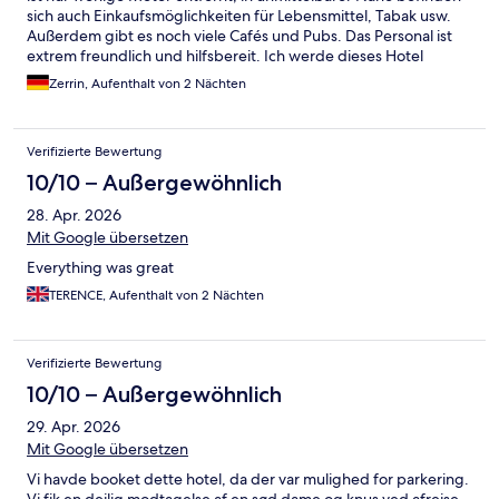
sich auch Einkaufsmöglichkeiten für Lebensmittel, Tabak usw.
Außerdem gibt es noch viele Cafés und Pubs. Das Personal ist
extrem freundlich und hilfsbereit. Ich werde dieses Hotel
definitiv wieder buchen, da es für das Preis-Leistungs-Verhältnis
Zerrin, Aufenthalt von 2 Nächten
unschlagbar ist. Die meisten Gäste waren im jungen Alter und
wenn es dann etwas lauter wird, muss man sich nicht wundern.
Allerdings finde ich, dass es in der Lage zu erwarten ist, da es am
Verifizierte Bewertung
El Arenal liegt und ich sowas sogar schön finde, wenn etwas
„Leben“ im Hotel ist. Ich konnte trotzdem sehr gut schlafen und
10/10 – Außergewöhnlich
fand es nicht störend. Wer so etwas nicht ertragen kann, sollte
28. Apr. 2026
sich ein Zimmer oben auf einem Berg gönnen :D! Auch zu der
Sauberkeit habe ich nichts zu meckern wie einige Rezensenten!
Mit Google übersetzen
Es wurde gut gereinigt und jederzeit ist jemand erreichbar
Everything was great
gewesen! Nochmal muchas gracias an das Personal :)
TERENCE, Aufenthalt von 2 Nächten
Verifizierte Bewertung
10/10 – Außergewöhnlich
29. Apr. 2026
Mit Google übersetzen
Vi havde booket dette hotel, da der var mulighed for parkering.