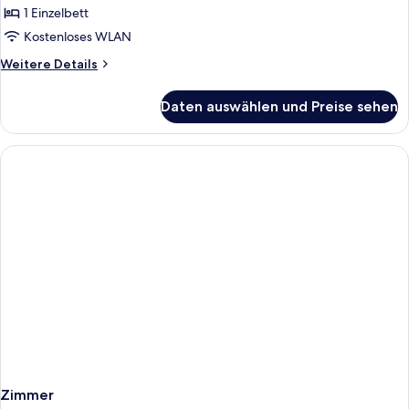
1 Einzelbett
Kostenloses WLAN
Weitere
Weitere Details
Details
für
Daten auswählen und Preise sehen
Einzelzimmer,
Balkon
Zimmer