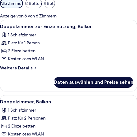
Verfügbare
Alle Zimmer
2 Betten
1 Bett
Filter
für
Anzeige von 6 von 6 Zimmern
Zimmer
Alle
Ein Zimmer mit zwei Betten, einem Hol
1
Doppelzimmer zur Einzelnutzung, Balkon
Fotos
1 Schlafzimmer
für
Platz für 1 Person
Doppelzimmer
zur
2 Einzelbetten
Einzelnutzung,
Kostenloses WLAN
Balkon
Weitere
Weitere Details
anzeigen
Details
für
Daten auswählen und Preise sehen
Doppelzimmer
zur
Einzelnutzung,
Alle
Ein Zimmer mit zwei Betten, einem Hol
1
Balkon
Doppelzimmer, Balkon
Fotos
1 Schlafzimmer
für
Platz für 2 Personen
Doppelzimmer,
Balkon
2 Einzelbetten
anzeigen
Kostenloses WLAN