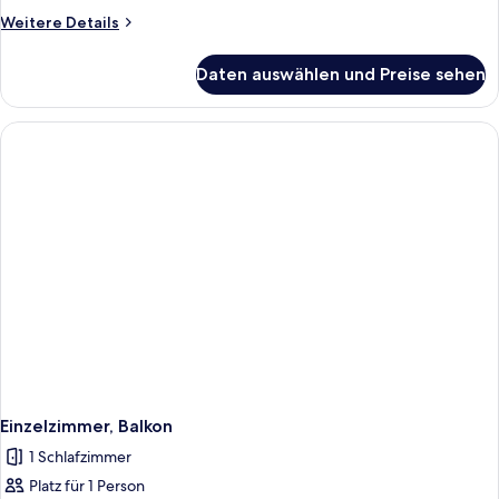
Weitere
Weitere Details
Details
für
Daten auswählen und Preise sehen
Doppelzimmer,
Balkon
Einzelzimmer, Balkon
1 Schlafzimmer
Platz für 1 Person