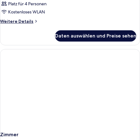
Platz für 4 Personen
Kostenloses WLAN
Weitere
Weitere Details
Details
für
Daten auswählen und Preise sehen
Zimmer
Zimmer