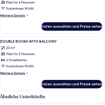
Platz für 4 Personen
Kostenloses WLAN
Weitere
Weitere Details
Details
für
Daten auswählen und Preise sehen
Zimmer
Alle
Verdunkelungsvorhänge, kostenloses
1
DOUBLE ROOM WITH BALCONY
Fotos
20 m²
für
Platz für 3 Personen
DOUBLE
ROOM
2 Einzelbetten
WITH
Kostenloses WLAN
BALCONY
Weitere
Weitere Details
anzeigen
Details
für
Daten auswählen und Preise sehen
DOUBLE
ROOM
WITH
Ähnliche Unterkünfte
BALCONY