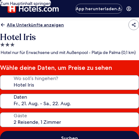
Zum Hauptinhalt springen
App herunterladen
Alle Unterkünfte anzeigen
Hotel Iris
3.0-
Sterne-
Hotel nur für Erwachsene und mit Außenpool - Platja de Palma (0,1 km)
Unterkunft
Wähle deine Daten, um Preise zu sehen
Wo soll’s hingehen?
Daten
Gäste
Suchen