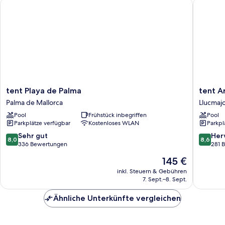
tent Playa de Palma
tent Are
tent
tent
tent Playa de Palma
tent A
Playa
Arenal
Palma de Mallorca
Llucmaj
de
Llucmajo
Pool
Frühstück inbegriffen
Pool
Palma
Parkplätze verfügbar
Kostenloses WLAN
Parkpl
Palma
de
8.0
8.6
Sehr gut
Her
8,0
8,6
Mallorca
von
von
336 Bewertungen
281 
10,
10,
Der
145 €
Sehr
Hervorr
Preis
gut,
281
inkl. Steuern & Gebühren
beträgt
7. Sept.–8. Sept.
336
Bewert
145 €
Bewertungen
Ähnliche Unterkünfte vergleichen