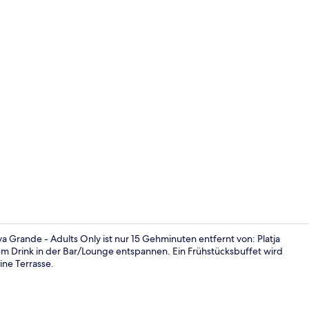
In Strandnä
 Grande - Adults Only ist nur 15 Gehminuten entfernt von: Platja
nem Drink in der Bar/Lounge entspannen. Ein Frühstücksbuffet wird
ne Terrasse.
Außenberei