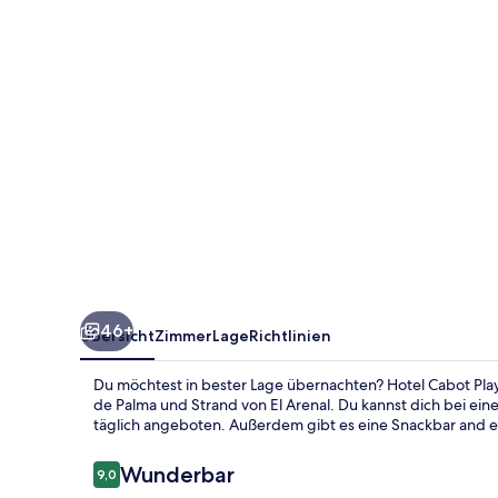
-
Adults
Only
46+
Übersicht
Zimmer
Lage
Richtlinien
Du möchtest in bester Lage übernachten? Hotel Cabot Playa
de Palma und Strand von El Arenal. Du kannst dich bei ei
täglich angeboten. Außerdem gibt es eine Snackbar and ei
Bewertungen
Wunderbar
9,0
9,0 von 10.