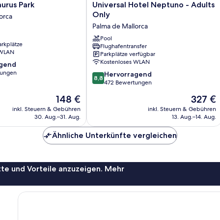
Universal
urus Park
Universal Hotel Neptuno - Adults
Hotel
Only
orca
Neptuno
Palma de Mallorca
-
Adults
Pool
arkplätze
Flughafentransfer
Only
 WLAN
Parkplätze verfügbar
Palma
Kostenloses WLAN
agend
de
tungen
8.8
Mallorca
Hervorragend
8,8
von
472 Bewertungen
,
10,
Der
Der
148 €
327 €
Hervorragend,
Preis
Preis
472
inkl. Steuern & Gebühren
inkl. Steuern & Gebühren
beträgt
beträgt
30. Aug.–31. Aug.
13. Aug.–14. Aug.
Bewertungen
148 €
327 €
Ähnliche Unterkünfte vergleichen
te und Vorteile anzuzeigen. Mehr