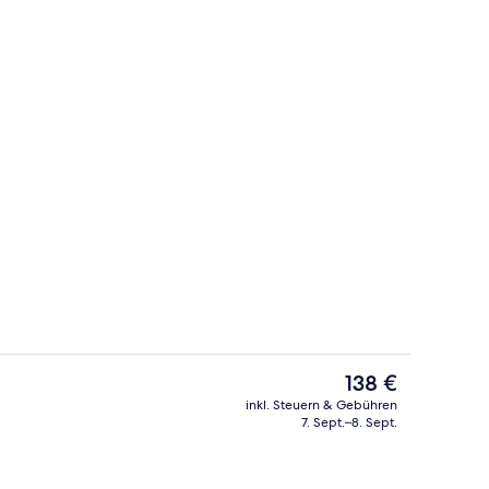
he
Restaurant
Der
138 €
aktuelle
inkl. Steuern & Gebühren
Preis
7. Sept.–8. Sept.
ch
Minibar, Schreibtisch, kostenloses W
beträgt
138 €.