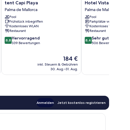
tent
Hotel
tent Capi Playa
Hotel Vista Odín
Capi
Vista
Palma de Mallorca
Palma de Mallorca
Playa
Odín
Pool
Pool
Palma
Palma
Frühstück inbegriffen
Parkplätze verfügbar
de
de
Kostenloses WLAN
Kostenloses WLAN
Mallorca
Mallorca
Restaurant
Restaurant
8.8
8.4
Hervorragend
Sehr gut
8,8
8,4
von
von
339 Bewertungen
506 Bewertungen
10,
10,
Hervorragend,
Sehr
Der
184 €
339
gut,
Preis
Bewertungen
506
inkl. Steuern & Gebühren
inkl. S
beträgt
Bewertungen
30. Aug.–31. Aug.
184 €
Anmelden
Jetzt kostenlos registrieren