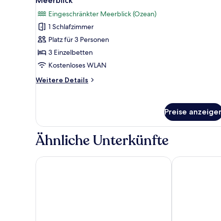
Meerblick
für
Eingeschränkter Meerblick (Ozean)
Dreibettzimmer,
1 Schlafzimmer
Whirlpool,
Platz für 3 Personen
eingeschränkter
Meerblick
3 Einzelbetten
anzeigen
Kostenloses WLAN
Weitere
Weitere Details
Details
für
Dreibettzimmer,
Preise anzeige
Whirlpool,
eingeschränkter
Meerblick
Ähnliche Unterkünfte
Hotel Hispania
Grupotel Taur