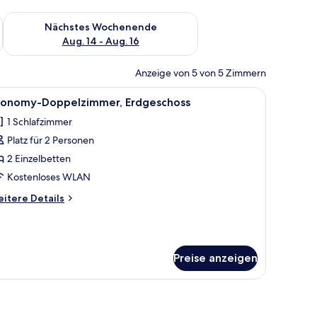
es Wochenende, Aug. 7 - Aug. 9.
Überprüfe die Verfügbarkeit für nächstes Wochenende, Aug. 1
Nächstes Wochenende
Aug. 14 - Aug. 16
Anzeige von 5 von 5 Zimmern
nster mit Vorhängen.
eher und einem Vorhangfenster.
le
Ein Hotelzimmer mit Bett, Nachttisch, Wandl
5
conomy-Doppelzimmer, Erdgeschoss
otos
1 Schlafzimmer
ür
Platz für 2 Personen
conomy-
oppelzimmer,
2 Einzelbetten
rdgeschoss
Kostenloses WLAN
nzeigen
itere
itere Details
tails
r
onomy-
ppelzimmer,
Preise anzeigen
dgeschoss
roßen Bett, einem Nachttisch, einem Schreibtisch und einem Stuhl.