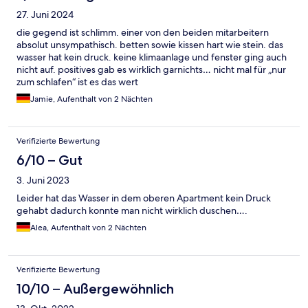
He needs to apologise for this behaviour and this hotel shouldn’t
27. Juni 2024
even be allowed to be running. I had to block him also as he
decided to message me too, probably in hopes of getting a
die gegend ist schlimm. einer von den beiden mitarbeitern
response from my friend and deleted many messages. Please
absolut unsympathisch. betten sowie kissen hart wie stein. das
report this property as my friend is scared as this man obviously
wasser hat kein druck. keine klimaanlage und fenster ging auch
has all our information. He will probably read this review and if
nicht auf. positives gab es wirklich garnichts… nicht mal für „nur
he does it would be in his best interest to get rid of that info and
zum schlafen“ ist es das wert
never try to contact us again.
Jamie, Aufenthalt von 2 Nächten
Verifizierte Bewertung
6/10 – Gut
3. Juni 2023
Leider hat das Wasser in dem oberen Apartment kein Druck
gehabt dadurch konnte man nicht wirklich duschen….
Alea, Aufenthalt von 2 Nächten
Verifizierte Bewertung
10/10 – Außergewöhnlich