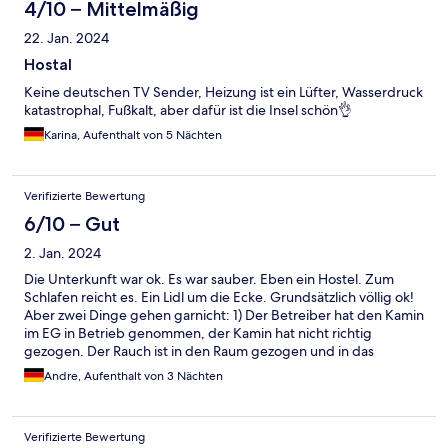
4/10 – Mittelmäßig
22. Jan. 2024
Hostal
Keine deutschen TV Sender, Heizung ist ein Lüfter, Wasserdruck
katastrophal, Fußkalt, aber dafür ist die Insel schön👌
Karina, Aufenthalt von 5 Nächten
Verifizierte Bewertung
6/10 – Gut
2. Jan. 2024
Die Unterkunft war ok. Es war sauber. Eben ein Hostel. Zum
Schlafen reicht es. Ein Lidl um die Ecke. Grundsätzlich völlig ok!
Aber zwei Dinge gehen garnicht: 1) Der Betreiber hat den Kamin
im EG in Betrieb genommen, der Kamin hat nicht richtig
gezogen. Der Rauch ist in den Raum gezogen und in das
Treppenhaus. Es war leicht verraucht. Als ich im Zimmer
Andre, Aufenthalt von 3 Nächten
aufgewacht bin hat es deutlich nach Rauch gestunken - ich
dachte erst es brennt. Ein Kamin der seinen Rauch in den Raum
abgibt ist nicht wirklich vertrauenserweckend. Kohlenmonoxid
Verifizierte Bewertung
gibt es auch in Spanien! 2) In meinem Zimmer, und auch in