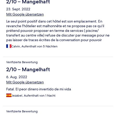
2/10 – Mangelhaft
23. Sept. 2022
Mit Google übersetzen
Le seul point positif dans cet hôtel est son emplacement. En
revanche l'hôtelier est malhonnête et ne propose pas ce qu'il
prétend pouvoir proposer en terme de services ( piscine/
transfert au centre ville) refuse de discuter par message pour ne
pas laisser de traces écrites de la conversation pour pouvoir
mentir et la plateforme est clairement de son côté
Calvin, Aufenthalt von 5 Nächten
Verifizierte Bewertung
2/10 – Mangelhaft
6. Aug. 2022
Mit Google übersetzen
Fatal. El peor dinero invertido de mi vida
Jezabel, Aufenthalt von 1 Nacht
Verifizierte Bewertung