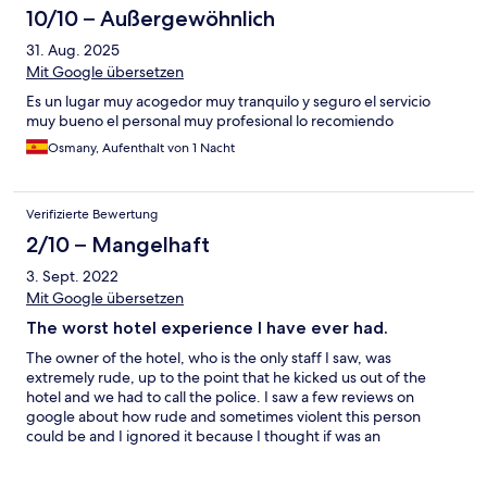
einem Zimmer eines weiteren Reisenden war nur noch eine
10/10 – Außergewöhnlich
Halterung für Rauchmelder vorhanden - aber kein Rauchmelder.
31. Aug. 2025
Für mich ein NO GO! Nie wieder!
Mit Google übersetzen
Es un lugar muy acogedor muy tranquilo y seguro el servicio
muy bueno el personal muy profesional lo recomiendo
Osmany, Aufenthalt von 1 Nacht
Verifizierte Bewertung
2/10 – Mangelhaft
3. Sept. 2022
Mit Google übersetzen
The worst hotel experience I have ever had.
The owner of the hotel, who is the only staff I saw, was
extremely rude, up to the point that he kicked us out of the
hotel and we had to call the police. I saw a few reviews on
google about how rude and sometimes violent this person
could be and I ignored it because I thought if was an
exaggeration. I shouldn't have ignored it, it is actually true. It
looks like if you pay all the extra fees he asks you to pay, you may