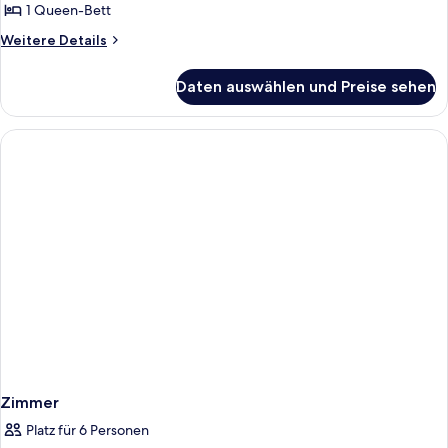
Room
1 Queen-Bett
anzeigen
Weitere
Weitere Details
Details
für
Daten auswählen und Preise sehen
Double
Room
Zimmer
Platz für 6 Personen