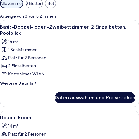
Verfügbare
Alle Zimmer
2 Betten
1 Bett
Filter
für
Anzeige von 3 von 3 Zimmern
Zimmer
Alle
Ein kleines, kompaktes Zimmer mit zw
12
Basic-Doppel- oder -Zweibettzimmer, 2 Einzelbetten,
Fotos
Poolblick
für
16 m²
Basic-
1 Schlafzimmer
Doppel-
Platz für 2 Personen
oder
-
2 Einzelbetten
Zweibettzimmer,
Kostenloses WLAN
2 Einzelbetten,
Weitere
Weitere Details
Poolblick
Details
anzeigen
für
Daten auswählen und Preise sehen
Basic-
Doppel-
oder
Alle
Zustellbetten, Bettwäsche
4
-
Double Room
Fotos
Zweibettzimmer,
14 m²
2 Einzelbetten,
für
Poolblick
Platz für 2 Personen
Double