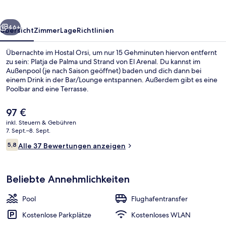
rück
Weiter
46+
Übersicht
Zimmer
Lage
Richtlinien
Übernachte im Hostal Orsi, um nur 15 Gehminuten hiervon entfernt
zu sein: Platja de Palma und Strand von El Arenal. Du kannst im
Außenpool (je nach Saison geöffnet) baden und dich dann bei
einem Drink in der Bar/Lounge entspannen. Außerdem gibt es eine
Poolbar and eine Terrasse.
Der
97 €
aktuelle
inkl. Steuern & Gebühren
Preis
7. Sept.–8. Sept.
Terrasse/Patio
beträgt
Bewertungen
5,8
Alle 37 Bewertungen anzeigen
97 €.
5,8 von 10.
Beliebte Annehmlichkeiten
Pool
Flughafentransfer
Kostenlose Parkplätze
Kostenloses WLAN