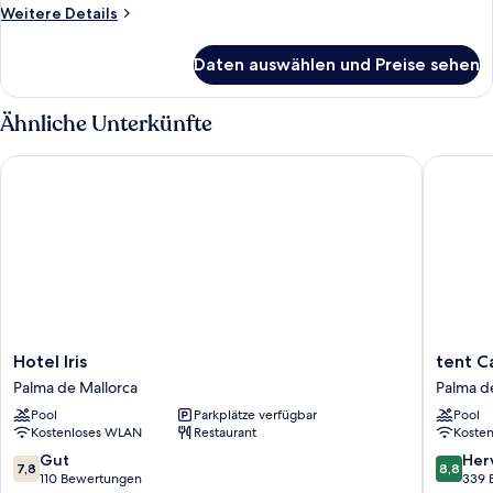
Weitere
Weitere Details
Details
für
Daten auswählen und Preise sehen
Zimmer
Ähnliche Unterkünfte
Hotel Iris
tent Capi
Hotel
tent
Hotel Iris
tent C
Iris
Capi
Palma de Mallorca
Palma d
Palma
Playa
Pool
Parkplätze verfügbar
Pool
de
Palma
Kostenloses WLAN
Restaurant
Koste
Mallorca
de
Mallorca
7.8
8.8
Gut
Her
7,8
8,8
von
von
110 Bewertungen
339 