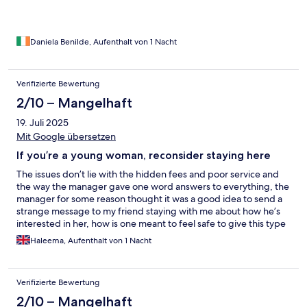
be fine, otherwise you would see his rudeness with no sense of
hospitality. I strongly advice you to run away from this option!
This person is extremely rude, don't ignore this situation,
complain and call the police, this can't continue happening to
Daniela Benilde, Aufenthalt von 1 Nacht
other people.
Verifizierte Bewertung
2/10 – Mangelhaft
19. Juli 2025
Mit Google übersetzen
If you’re a young woman, reconsider staying here
The issues don’t lie with the hidden fees and poor service and
the way the manager gave one word answers to everything, the
manager for some reason thought it was a good idea to send a
strange message to my friend staying with me about how he’s
interested in her, how is one meant to feel safe to give this type
of man there information when they use it in such a way. The
Haleema, Aufenthalt von 1 Nacht
booking was made in my name so he went out of his way to text
her number despite us having no rapport and only staying there
for a few hours to lie our heads somewhere near the airport.
Verifizierte Bewertung
Extremely dangerous of this man to use customer information
for personal use and we will be filing a report to the local police.
2/10 – Mangelhaft