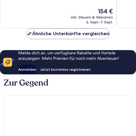
10,
10,
Gut,
Hervorr
Der
154 €
110
339
Preis
inkl. Steuern & Gebühren
Bewertungen
Bewert
beträgt
6. Sept.–7. Sept.
154 €
Ähnliche Unterkünfte vergleichen
Melde dich an, um verfügbare Rabatte und Vorteile
anzuzeigen. Mehr Prämien für noch mehr Abenteuer!
Anmelden
Jetzt kostenlos registrieren
Zur Gegend