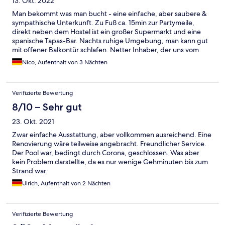
13. Okt. 2022
Man bekommt was man bucht - eine einfache, aber saubere &
sympathische Unterkunft. Zu Fuß ca. 15min zur Partymeile,
direkt neben dem Hostel ist ein großer Supermarkt und eine
spanische Tapas-Bar. Nachts ruhige Umgebung, man kann gut
mit offener Balkontür schlafen. Netter Inhaber, der uns vom
Flughafen abgeholt hat und bei der Abreise schon früh am
Nico, Aufenthalt von 3 Nächten
Morgen wieder hingefahren hat. ¡Gracias! Falls ich nochmal zum
Ballermann fliege, würde ich wieder hier übernachten. Man ist
sowieso nur nachts zum Schlafen im Hostel und dafür taugt es
Verifizierte Bewertung
sehr gut. Ein paar Renovierungsarbeiten wären angebracht.
Insgesamt 4,5/5
8/10 – Sehr gut
23. Okt. 2021
Zwar einfache Ausstattung, aber vollkommen ausreichend. Eine
Renovierung wäre teilweise angebracht. Freundlicher Service.
Der Pool war, bedingt durch Corona, geschlossen. Was aber
kein Problem darstellte, da es nur wenige Gehminuten bis zum
Strand war.
Ulrich, Aufenthalt von 2 Nächten
Verifizierte Bewertung