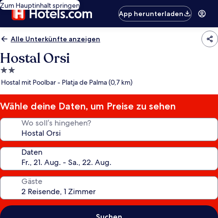
Zum Hauptinhalt springen
App herunterladen
Alle Unterkünfte anzeigen
Hostal Orsi
2.0-
Sterne-
Hostal mit Poolbar - Platja de Palma (0,7 km)
Unterkunft
Wähle deine Daten, um Preise zu sehen
Wo soll’s hingehen?
Daten
Gäste
Suchen