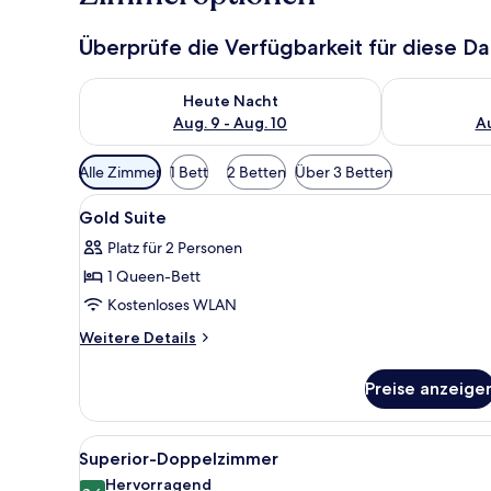
Überprüfe die Verfügbarkeit für diese D
Überprüfe die Verfügbarkeit für heute Nacht, Aug. 9
Überprüfe die
Heute Nacht
Aug. 9 - Aug. 10
Au
Verfügbare
Alle Zimmer
1 Bett
2 Betten
Über 3 Betten
Filter
Alle
Zimmersafe, Schreibtisch, lapt
für
7
Gold Suite
Fotos
Zimmer
Platz für 2 Personen
für
1 Queen-Bett
Gold
Suite
Kostenloses WLAN
anzeigen
Weitere
Weitere Details
Details
für
Preise anzeige
Gold
Suite
Alle
Ein modernes Hotelzimmer mit e
13
Superior-Doppelzimmer
Fotos
Hervorragend