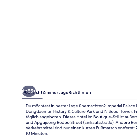
Itaewon
55+
Übersicht
Zimmer
Lage
Richtlinien
Du möchtest in bester Lage übernachten? Imperial Palace 
Dongdaemun History & Culture Park und N Seoul Tower. Fre
täglich angeboten. Dieses Hotel im Boutique-Stil ist auß
und Apgujeong Rodeo Street (Einkaufsstraße). Andere Reise
Verkehrsmittel sind nur einen kurzen Fußmarsch entfernt: 
10 Minuten.