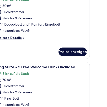
ür
30 m²
eluxe-
weibettzimmer
1 Schlafzimmer
nzeigen
Platz für 3 Personen
1 Doppelbett und 1 Komfort-Einzelbett
Kostenloses WLAN
itere
itere Details
tails
r
luxe-
Preise anzeigen
eibettzimmer
elben Sofa, einem Glastisch, einem Bett mit weißen Leinen und einem groß
le
Ein modernes Hotelzimmer mit einem Bett, gr
13
ng Suite - 2 Free Welcome Drinks Included
otos
Blick auf die Stadt
ür
70 m²
ing
uite
1 Schlafzimmer
Platz für 2 Personen
1 King-Bett
ree
Kostenloses WLAN