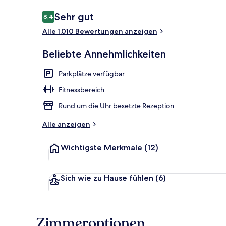
Bewertungen
Sehr gut
8,4
8,4 von 10.
Alle 1.010 Bewertungen anzeigen
Deluxe-Zweib
Beliebte Annehmlichkeiten
Parkplätze verfügbar
Fitnessbereich
Rund um die Uhr besetzte Rezeption
Alle anzeigen
Wichtigste Merkmale
(12)
Sich wie zu Hause fühlen
(6)
Zimmeroptionen