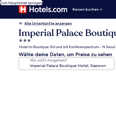
Zum Hauptinhalt springen
Reisen buchen
Alle Unterkünfte anzeigen
Imperial Palace Boutiq
3.0-
Sterne-
Hotel im Boutique-Stil und mit Konferenzzentrum - N Seoul 
Unterkunft
Wähle deine Daten, um Preise zu sehen
Wo soll’s hingehen?
Fotogalerie
von
Imperial
Palace
Boutique
Hotel,