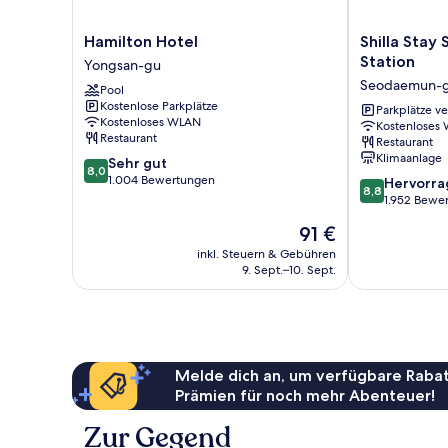
Hamilton
Shilla
Hamilton Hotel
Shilla Sta
Hotel
Stay
Station
Yongsan-gu
Yongsan-
Seodaemun
Seodaemun-
Pool
gu
Seoul
Kostenlose Parkplätze
Station
Parkplätze v
Kostenloses WLAN
Kostenloses
Seodaemun-
Restaurant
Restaurant
gu
Klimaanlage
8.0
Sehr gut
8,0
von
1.004 Bewertungen
8.8
Hervorr
8,8
10,
von
1.952 Bewe
Sehr
10,
Der
91 €
gut,
Hervorragend
Preis
1.004
1.952
inkl. Steuern & Gebühren
beträgt
Bewertungen
9. Sept.–10. Sept.
Bewertungen
91 €
Melde dich an, um verfügbare Rabat
Prämien für noch mehr Abenteuer!
Zur Gegend