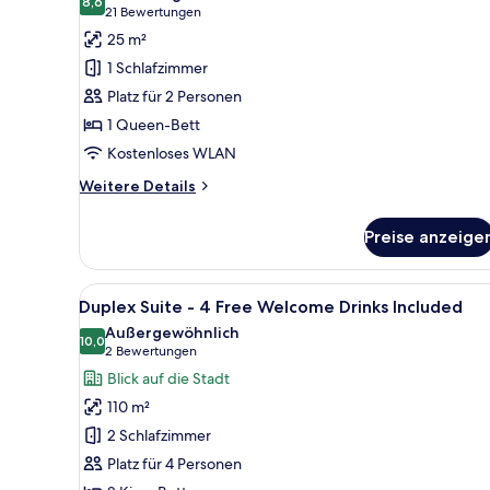
für
8,6
8,6 von 10
(21
21 Bewertungen
Superior-
Bewertungen)
25 m²
Doppelzimmer
1 Schlafzimmer
anzeigen
Platz für 2 Personen
1 Queen-Bett
Kostenloses WLAN
Weitere
Weitere Details
Details
für
Preise anzeige
Superior-
Doppelzimmer
Alle
Ein modernes Wohnzimmer mit 
17
Duplex Suite - 4 Free Welcome Drinks Included
Fotos
Außergewöhnlich
für
10,0
10,0 von 10
(2
2 Bewertungen
Duplex
Bewertungen)
Blick auf die Stadt
Suite
110 m²
-
2 Schlafzimmer
4
Platz für 4 Personen
Free