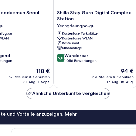
Shilla
y Seodaemun Seoul
Shilla Stay Guro Digital Complex
Stay
Station
Guro
gu
Yeongdeungpo-gu
Digital
erfügbar
Complex
Kostenlose Parkplätze
 WLAN
Kostenloses WLAN
Station
Restaurant
Yeongdeungpo-
Klimaanlage
gu
9.0
agend
Wunderbar
9,0
von
rtungen
1.056 Bewertungen
10,
Der
Der
118 €
94 €
,
Wunderbar,
Preis
Preis
1.056
inkl. Steuern & Gebühren
inkl. Steuern & Gebühren
beträgt
beträgt
31. Aug.–1. Sept.
17. Aug.–18. Aug.
Bewertungen
118 €
94 €
Ähnliche Unterkünfte vergleichen
te und Vorteile anzuzeigen. Mehr