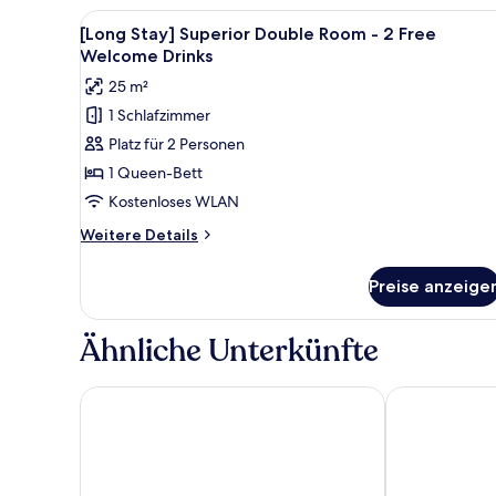
Alle
Ein modernes Hotelzimmer mit e
13
[Long Stay] Superior Double Room - 2 Free
Fotos
Welcome Drinks
für
25 m²
[Long
1 Schlafzimmer
Stay]
Platz für 2 Personen
Superior
Double
1 Queen-Bett
Room
Kostenloses WLAN
-
Weitere
Weitere Details
2
Details
Free
für
Preise anzeige
[Long
Welcome
Stay]
Drinks
Superior
Ähnliche Unterkünfte
anzeigen
Double
Room
-
Hamilton Hotel
Shilla Stay S
2
Free
Welcome
Drinks