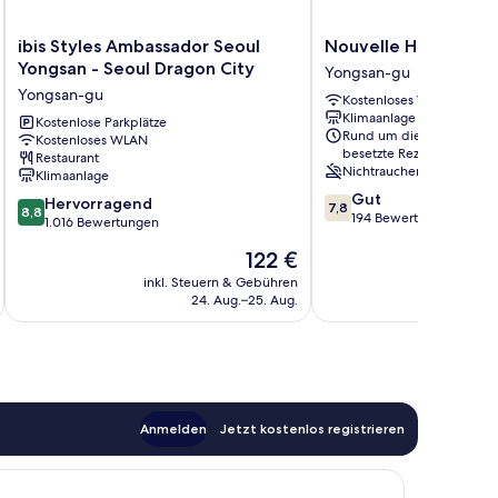
ibis
Nouvelle
ibis Styles Ambassador Seoul
Nouvelle Hotel Seou
Styles
Hotel
Yongsan - Seoul Dragon City
Yongsan-gu
Ambassador
Seoul
Yongsan-gu
Kostenloses WLAN
Seoul
Itaewon
Klimaanlage
Yongsan
Kostenlose Parkplätze
Yongsan-
Rund um die Uhr
Kostenloses WLAN
-
gu
besetzte Rezeption
Restaurant
Seoul
Nichtraucher
Klimaanlage
Dragon
7.8
Gut
8.8
City
Hervorragend
7,8
8,8
von
194 Bewertungen
von
Yongsan-
1.016 Bewertungen
10,
10,
gu
Der
122 €
Gut,
Hervorragend,
Preis
194
1.016
inkl. Steuern & Gebühren
inkl. S
beträgt
Bewertungen
24. Aug.–25. Aug.
Bewertungen
122 €
Anmelden
Jetzt kostenlos registrieren