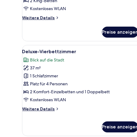
2 King-Betten
Welcome
Drinks
Kostenloses WLAN
Included
Weitere
Weitere Details
anzeigen
Details
für
Preise anzeige
Duplex
Suite
-
Alle
Ein Hotelzimmer mit zwei Bett
12
4
Deluxe-Vierbettzimmer
Fotos
Free
Blick auf die Stadt
Welcome
für
Drinks
37 m²
Deluxe-
Included
Vierbettzimmer
1 Schlafzimmer
anzeigen
Platz für 4 Personen
2 Komfort-Einzelbetten und 1 Doppelbett
Kostenloses WLAN
Weitere
Weitere Details
Details
für
Deluxe-
Preise anzeige
Vierbettzimmer