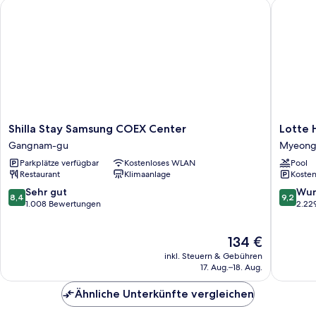
Shilla Stay Samsung COEX Center
Lotte Ho
Shilla
Lotte
Shilla Stay Samsung COEX Center
Lotte 
Stay
Hotel
Gangnam-gu
Myeong
Samsung
Seoul
Parkplätze verfügbar
Kostenloses WLAN
Pool
COEX
Myeong
Restaurant
Klimaanlage
Kosten
Center
dong
Gangnam-
8.4
9.2
Sehr gut
Wun
8,4
9,2
gu
von
von
1.008 Bewertungen
2.22
10,
10,
Sehr
Wunder
Der
134 €
gut,
2.229
Preis
1.008
Bewert
inkl. Steuern & Gebühren
beträgt
Bewertungen
17. Aug.–18. Aug.
134 €
Ähnliche Unterkünfte vergleichen