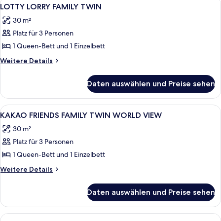
Alle
4
anzeigen
SOFA
LOTTY LORRY FAMILY TWIN
Fotos
BED,
30 m²
LAKE
für
VIEW
Platz für 3 Personen
LOTTY
LORRY
1 Queen-Bett und 1 Einzelbett
FAMILY
Weitere
Weitere Details
TWIN
Details
für
anzeigen
Daten auswählen und Preise sehen
LOTTY
LORRY
FAMILY
Alle
Ein Zimmer mit einem großen Fenster,
5
TWIN
KAKAO FRIENDS FAMILY TWIN WORLD VIEW
Fotos
30 m²
für
Platz für 3 Personen
KAKAO
FRIENDS
1 Queen-Bett und 1 Einzelbett
FAMILY
Weitere
Weitere Details
TWIN
Details
für
WORLD
Daten auswählen und Preise sehen
KAKAO
VIEW
FRIENDS
anzeigen
FAMILY
Alle
Hochwertige Bettwaren, Daunenbettde