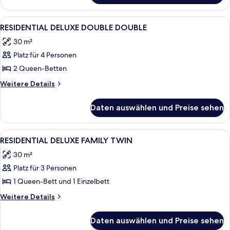
DELUXE
TWIN
Alle
Ein Hotelzimmer mit zwei Betten, ein
4
RESIDENTIAL DELUXE DOUBLE DOUBLE
Fotos
30 m²
für
Platz für 4 Personen
RESIDENTIAL
DELUXE
2 Queen-Betten
DOUBLE
Weitere
Weitere Details
DOUBLE
Details
für
anzeigen
Daten auswählen und Preise sehen
RESIDENTIAL
DELUXE
DOUBLE
Alle
Eine moderne Küche mit einem eingeb
6
DOUBLE
RESIDENTIAL DELUXE FAMILY TWIN
Fotos
30 m²
für
Platz für 3 Personen
RESIDENTIAL
DELUXE
1 Queen-Bett und 1 Einzelbett
FAMILY
Weitere
Weitere Details
TWIN
Details
für
anzeigen
Daten auswählen und Preise sehen
RESIDENTIAL