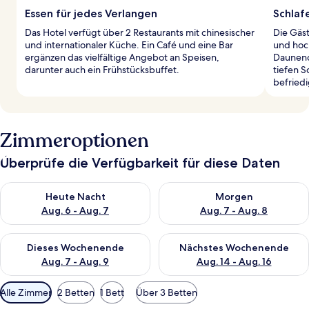
Essen für jedes Verlangen
Schlaf
Das Hotel verfügt über 2 Restaurants mit chinesischer
Die Gäs
und internationaler Küche. Ein Café und eine Bar
und hoc
ergänzen das vielfältige Angebot an Speisen,
Daunend
darunter auch ein Frühstücksbuffet.
tiefen 
befried
Zimmeroptionen
Überprüfe die Verfügbarkeit für diese Daten
Überprüfe die Verfügbarkeit für heute Nacht, Aug. 6 - Aug. 7.
Überprüfe die Verfügbarkeit f
Heute Nacht
Morgen
Aug. 6 - Aug. 7
Aug. 7 - Aug. 8
Überprüfe die Verfügbarkeit für dieses Wochenende, Aug. 7 - 
Überprüfe die Verfügbarkeit f
Dieses Wochenende
Nächstes Wochenende
Aug. 7 - Aug. 9
Aug. 14 - Aug. 16
Verfügbare
Alle Zimmer
2 Betten
1 Bett
Über 3 Betten
Filter