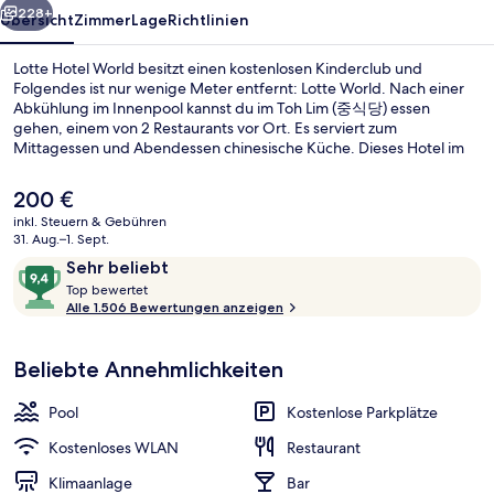
228+
Übersicht
Zimmer
Lage
Richtlinien
Lotte Hotel World besitzt einen kostenlosen Kinderclub und
Folgendes ist nur wenige Meter entfernt: Lotte World. Nach einer
Abkühlung im Innenpool kannst du im Toh Lim (중식당) essen
gehen, einem von 2 Restaurants vor Ort. Es serviert zum
Mittagessen und Abendessen chinesische Küche. Dieses Hotel im
luxuriösen Stil bietet als weitere Highlights eine Loungebar, ein
Kinderbecken sowie eine Snackbar. Anderen Reisenden gefallen
Der
200 €
das hilfsbereite Personal und die Einkaufsmöglichkeiten sehr gut.
aktuelle
inkl. Steuern & Gebühren
Die Unterkunft ist nur einen kurzen Fußmarsch von den öffentlichen
Preis
31. Aug.–1. Sept.
Verkehrsmitteln entfernt: Bis zur U-Bahn sind es wenige Schritte
Lobby
beträgt
Bewertungen
9,4
(Station Jamsil) bzw. 14 Minuten (Station Jamsilsaenae).
Sehr beliebt
200 €.
T
von
Top bewertet
o
Alle 1.506 Bewertungen anzeigen
10,
p
Sehr
beliebt
Beliebte Annehmlichkeiten
b
e
w
Pool
Kostenlose Parkplätze
e
r
Kostenloses WLAN
Restaurant
t
Klimaanlage
Bar
e