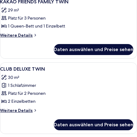
4
TWIN
KAKAO FRIENDS FAMILY TWIN
Fotos
WORLD
29 m²
VIEW
für
Platz für 3 Personen
KAKAO
FRIENDS
1 Queen-Bett und 1 Einzelbett
FAMILY
Weitere
Weitere Details
TWIN
Details
für
anzeigen
Daten auswählen und Preise sehen
KAKAO
FRIENDS
FAMILY
Alle
Ein Hotelzimmer mit einem großen Bet
5
TWIN
CLUB DELUXE TWIN
Fotos
30 m²
für
1 Schlafzimmer
CLUB
DELUXE
Platz für 2 Personen
TWIN
2 Einzelbetten
anzeigen
Weitere
Weitere Details
Details
für
Daten auswählen und Preise sehen
CLUB
DELUXE