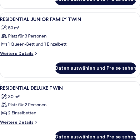
DELUXE
SUITE
DOUBLE
Alle
Ein modernes Hotelzimmer mit zwei Be
4
RESIDENTIAL JUNIOR FAMILY TWIN
Fotos
59 m²
für
Platz für 3 Personen
RESIDENTIAL
JUNIOR
1 Queen-Bett und 1 Einzelbett
FAMILY
Weitere
Weitere Details
TWIN
Details
für
anzeigen
Daten auswählen und Preise sehen
RESIDENTIAL
JUNIOR
FAMILY
Alle
Eine moderne Küche mit einem eingeb
5
TWIN
RESIDENTIAL DELUXE TWIN
Fotos
30 m²
für
Platz für 2 Personen
RESIDENTIAL
DELUXE
2 Einzelbetten
TWIN
Weitere
Weitere Details
anzeigen
Details
für
Daten auswählen und Preise sehen
RESIDENTIAL