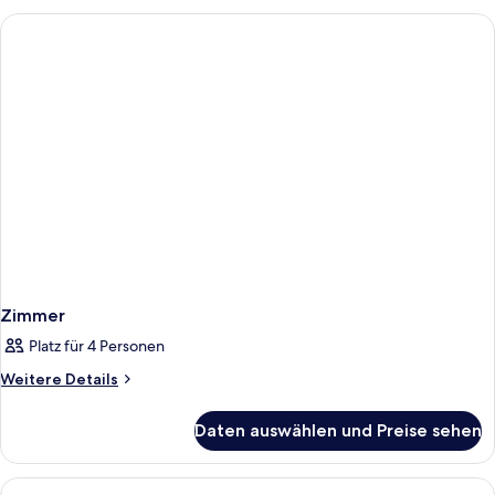
Double
Zimmer
Platz für 4 Personen
Weitere
Weitere Details
Details
für
Daten auswählen und Preise sehen
Zimmer