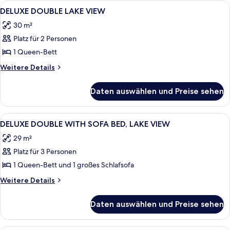
Alle
Ein Hotelzimmer mit einem großen Bett
4
DELUXE DOUBLE LAKE VIEW
Fotos
30 m²
für
Platz für 2 Personen
DELUXE
DOUBLE
1 Queen-Bett
LAKE
Weitere
Weitere Details
VIEW
Details
für
anzeigen
Daten auswählen und Preise sehen
DELUXE
DOUBLE
LAKE
Alle
Ein Hotelzimmer mit zwei Betten, ein
4
VIEW
DELUXE DOUBLE WITH SOFA BED, LAKE VIEW
Fotos
29 m²
für
Platz für 3 Personen
DELUXE
DOUBLE
1 Queen-Bett und 1 großes Schlafsofa
WITH
Weitere
Weitere Details
SOFA
Details
für
BED,
Daten auswählen und Preise sehen
DELUXE
LAKE
DOUBLE
VIEW
WITH
Ein modernes Hotelzimmer mit zwei Be