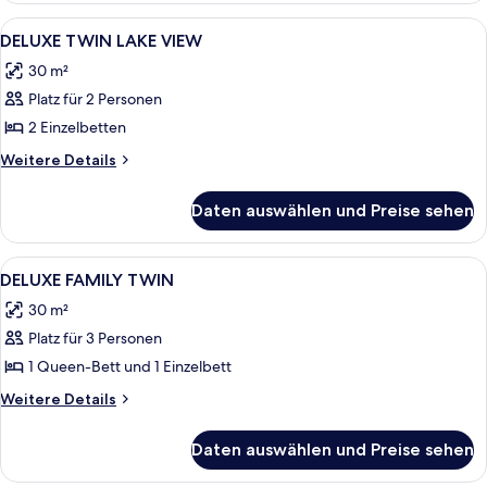
Alle
Ein Hotelzimmer mit zwei Betten, ein
4
DELUXE TWIN LAKE VIEW
Fotos
30 m²
für
Platz für 2 Personen
DELUXE
TWIN
2 Einzelbetten
LAKE
Weitere
Weitere Details
VIEW
Details
für
anzeigen
Daten auswählen und Preise sehen
DELUXE
TWIN
LAKE
Alle
Ein Hotelzimmer mit zwei Betten, eine
5
VIEW
DELUXE FAMILY TWIN
Fotos
30 m²
für
Platz für 3 Personen
DELUXE
FAMILY
1 Queen-Bett und 1 Einzelbett
TWIN
Weitere
Weitere Details
anzeigen
Details
für
Daten auswählen und Preise sehen
DELUXE
FAMILY