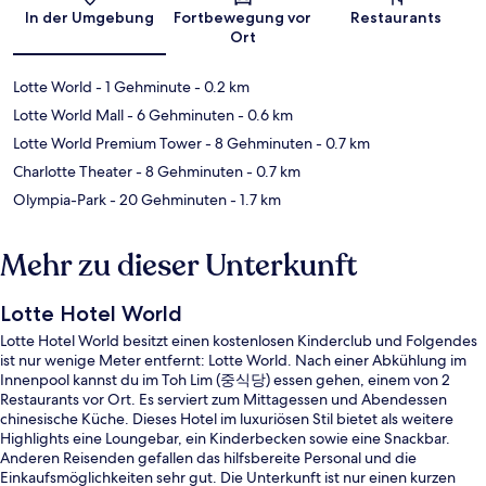
Karte
In der Umgebung
Fortbewegung vor
Restaurants
Ort
Lotte World
- 1 Gehminute
- 0.2 km
Lotte World Mall
- 6 Gehminuten
- 0.6 km
Lotte World Premium Tower
- 8 Gehminuten
- 0.7 km
Charlotte Theater
- 8 Gehminuten
- 0.7 km
Olympia-Park
- 20 Gehminuten
- 1.7 km
Mehr zu dieser Unterkunft
Lotte Hotel World
Lotte Hotel World besitzt einen kostenlosen Kinderclub und Folgendes
ist nur wenige Meter entfernt: Lotte World. Nach einer Abkühlung im
Innenpool kannst du im Toh Lim (중식당) essen gehen, einem von 2
Restaurants vor Ort. Es serviert zum Mittagessen und Abendessen
chinesische Küche. Dieses Hotel im luxuriösen Stil bietet als weitere
Highlights eine Loungebar, ein Kinderbecken sowie eine Snackbar.
Anderen Reisenden gefallen das hilfsbereite Personal und die
Einkaufsmöglichkeiten sehr gut. Die Unterkunft ist nur einen kurzen