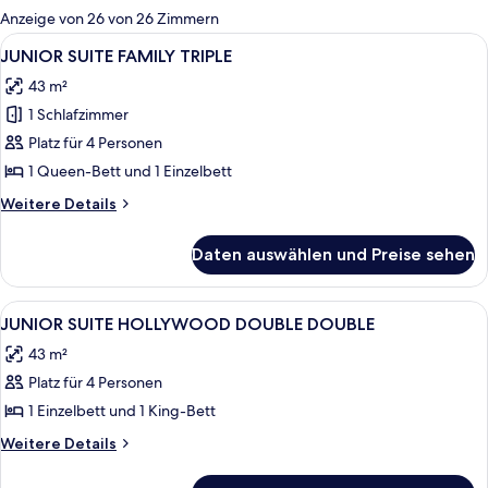
für
Anzeige von 26 von 26 Zimmern
Zimmer
Alle
Ein modernes Hotelzimmer mit einer C
6
JUNIOR SUITE FAMILY TRIPLE
Fotos
43 m²
für
1 Schlafzimmer
JUNIOR
SUITE
Platz für 4 Personen
FAMILY
1 Queen-Bett und 1 Einzelbett
TRIPLE
Weitere
Weitere Details
anzeigen
Details
für
Daten auswählen und Preise sehen
JUNIOR
SUITE
FAMILY
Alle
Ein modernes Hotelzimmer mit einem g
5
TRIPLE
JUNIOR SUITE HOLLYWOOD DOUBLE DOUBLE
Fotos
43 m²
für
Platz für 4 Personen
JUNIOR
SUITE
1 Einzelbett und 1 King-Bett
HOLLYWOOD
Weitere
Weitere Details
DOUBLE
Details
für
DOUBLE