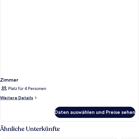
Zimmer
Platz für 4 Personen
Weitere
Weitere Details
Details
für
Daten auswählen und Preise sehen
Zimmer
Ähnliche Unterkünfte