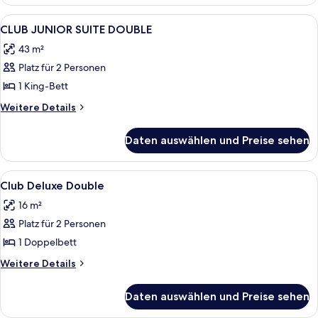
TRIPLE
Alle
CLUB JUNIOR SUITE DOUBLE | Hochwer
4
CLUB JUNIOR SUITE DOUBLE
Fotos
43 m²
für
Platz für 2 Personen
CLUB
JUNIOR
1 King-Bett
SUITE
Weitere
Weitere Details
DOUBLE
Details
für
anzeigen
Daten auswählen und Preise sehen
CLUB
JUNIOR
SUITE
Alle
Lobby
9
DOUBLE
Club Deluxe Double
Fotos
16 m²
für
Platz für 2 Personen
Club
Deluxe
1 Doppelbett
Double
Weitere
Weitere Details
anzeigen
Details
für
Daten auswählen und Preise sehen
Club
Deluxe