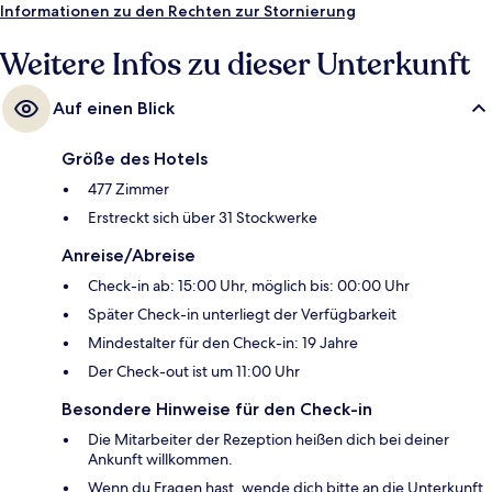
Fußmarsch von den öffentlichen Verkehrsmitteln entfernt: Bis zur U-
Informationen zu den Rechten zur Stornierung
Bahn sind es wenige Schritte (Station Jamsil) bzw. 14 Minuten (Station
Jamsilsaenae).
Weitere Infos zu dieser Unterkunft
Auf einen Blick
Größe des Hotels
477 Zimmer
Erstreckt sich über 31 Stockwerke
Anreise/Abreise
Check-in ab: 15:00 Uhr, möglich bis: 00:00 Uhr
Später Check-in unterliegt der Verfügbarkeit
Mindestalter für den Check-in: 19 Jahre
Der Check-out ist um 11:00 Uhr
Besondere Hinweise für den Check-in
Die Mitarbeiter der Rezeption heißen dich bei deiner
Ankunft willkommen.
Wenn du Fragen hast, wende dich bitte an die Unterkunft.