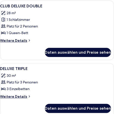
TWIN
Alle
Ein Hotelzimmer mit einem großen Bett
5
CLUB DELUXE DOUBLE
Fotos
28 m²
für
1 Schlafzimmer
CLUB
DELUXE
Platz für 2 Personen
DOUBLE
1 Queen-Bett
anzeigen
Weitere
Weitere Details
Details
für
Daten auswählen und Preise sehen
CLUB
DELUXE
DOUBLE
Alle
DELUXE TRIPLE | Hochwertige Bettwar
4
DELUXE TRIPLE
Fotos
30 m²
für
Platz für 3 Personen
DELUXE
TRIPLE
3 Einzelbetten
anzeigen
Weitere
Weitere Details
Details
für
Daten auswählen und Preise sehen
DELUXE