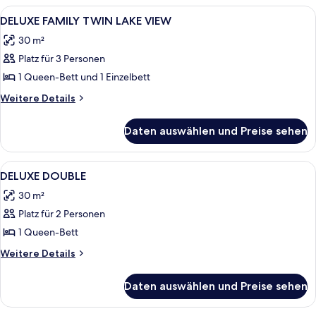
TWIN
Alle
Ein Hotelzimmer mit zwei Betten, eine
4
DELUXE FAMILY TWIN LAKE VIEW
Fotos
30 m²
für
Platz für 3 Personen
DELUXE
FAMILY
1 Queen-Bett und 1 Einzelbett
TWIN
Weitere
Weitere Details
LAKE
Details
für
VIEW
Daten auswählen und Preise sehen
DELUXE
anzeigen
FAMILY
TWIN
Alle
Ein Hotelzimmer mit einem großen Bett
4
LAKE
DELUXE DOUBLE
Fotos
VIEW
30 m²
für
Platz für 2 Personen
DELUXE
DOUBLE
1 Queen-Bett
anzeigen
Weitere
Weitere Details
Details
für
Daten auswählen und Preise sehen
DELUXE
DOUBLE