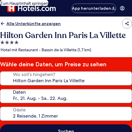
Zum Hauptinhalt springen
App herunterladen
Alle Unterkünfte anzeigen
Hilton Garden Inn Paris La Villette
4.0-
Sterne-
Hotel mit Restaurant - Bassin de la Villette (1,7 km)
Unterkunft
Wähle deine Daten, um Preise zu sehen
Wo soll’s hingehen?
Daten
Gäste
Suchen