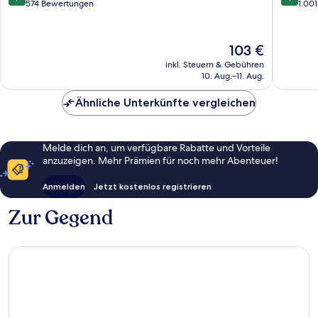
Villette
von
von
574 Bewertungen
1.00
19.
10,
10,
Arrondi
Sehr
Hervorr
gut,
1.001
Der
103 €
574
Bewert
Preis
inkl. Steuern & Gebühren
Bewertungen
beträgt
10. Aug.–11. Aug.
103 €
Ähnliche Unterkünfte vergleichen
Melde dich an, um verfügbare Rabatte und Vorteile
anzuzeigen. Mehr Prämien für noch mehr Abenteuer!
Anmelden
Jetzt kostenlos registrieren
Zur Gegend