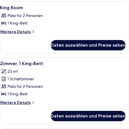
Room
Alle
Lobby
9
King Room
Fotos
Platz für 2 Personen
für
1 King-Bett
King
Room
Weitere
Weitere Details
Details
anzeigen
für
Daten auswählen und Preise sehen
King
Room
Alle
Eine moderne Küche mit Kaffeemaschin
8
Zimmer, 1 King-Bett
Fotos
23 m²
für
1 Schlafzimmer
Zimmer,
1 King-
Platz für 2 Personen
Bett
1 King-Bett
anzeigen
Weitere
Weitere Details
Details
für
Daten auswählen und Preise sehen
Zimmer,
1 King-
Bett