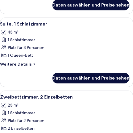
Schlafsofa
für
Daten auswählen und Preise sehen
Deluxe-
anzeigen
Zimmer,
1 Queen-
Alle
Ein modernes Wohnzimmer mit einem d
9
Bett
Suite, 1 Schlafzimmer
Fotos
und
43 m²
Schlafsofa
für
1 Schlafzimmer
Suite,
1
Platz für 3 Personen
Schlafzimmer
1 Queen-Bett
anzeigen
Weitere
Weitere Details
Details
für
Daten auswählen und Preise sehen
Suite,
1
Schlafzimmer
Alle
Ein modernes Hotelzimmer mit zwei Bet
6
Zweibettzimmer, 2 Einzelbetten
Fotos
23 m²
für
1 Schlafzimmer
Zweibettzimmer,
2 Einzelbetten
Platz für 2 Personen
anzeigen
2 Einzelbetten