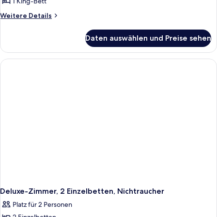
1 King-Bett
Weitere
Weitere Details
Details
für
Daten auswählen und Preise sehen
Familienzimmer,
1 King-
Bett,
Nichtraucher,
Verbindungszimmer
Deluxe-Zimmer, 2 Einzelbetten, Nichtraucher
Platz für 2 Personen