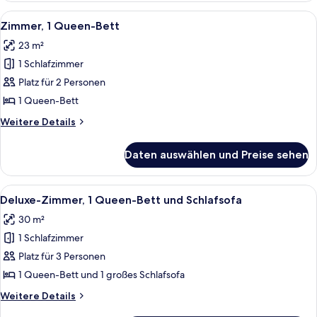
Bett,
Alle
Ein ordentlich bezogenes Bett mit wei
5
barrierearm
Zimmer, 1 Queen-Bett
Fotos
23 m²
für
1 Schlafzimmer
Zimmer,
1
Platz für 2 Personen
Queen-
1 Queen-Bett
Bett
Weitere
Weitere Details
anzeigen
Details
für
Daten auswählen und Preise sehen
Zimmer,
1
Queen-
Alle
Ein Hotelzimmer mit einem großen Bett
7
Bett
Deluxe-Zimmer, 1 Queen-Bett und Schlafsofa
Fotos
30 m²
für
1 Schlafzimmer
Deluxe-
Zimmer,
Platz für 3 Personen
1 Queen-
1 Queen-Bett und 1 großes Schlafsofa
Bett
Weitere
Weitere Details
und
Details