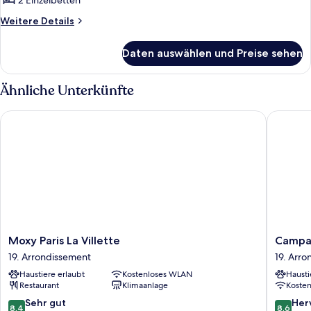
2 Einzelbetten
Weitere
Weitere Details
Details
für
Daten auswählen und Preise sehen
Deluxe-
Zimmer,
2 Einzelbetten,
Ähnliche Unterkünfte
Nichtraucher
Moxy Paris La Villette
Campanile
Moxy
Campani
Moxy Paris La Villette
Campani
Paris
Prime
19. Arrondissement
19. Arr
La
Paris
Haustiere erlaubt
Kostenloses WLAN
Hausti
Villette
19
Restaurant
Klimaanlage
Koste
19.
-
Arrondissement
La
8.4
8.6
Sehr gut
Her
8,4
8,6