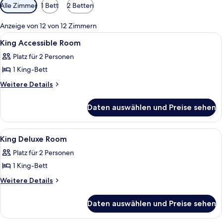
Verfügbare
Alle Zimmer
1 Bett
2 Betten
Filter
für
Anzeige von 12 von 12 Zimmern
Zimmer
Alle
Lobby
9
King Accessible Room
Fotos
Platz für 2 Personen
für
1 King-Bett
King
Accessible
Weitere
Weitere Details
Details
Room
für
anzeigen
Daten auswählen und Preise sehen
King
Accessible
Room
Alle
Lobby
12
King Deluxe Room
Fotos
Platz für 2 Personen
für
1 King-Bett
King
Deluxe
Weitere
Weitere Details
Details
Room
für
anzeigen
Daten auswählen und Preise sehen
King
Deluxe