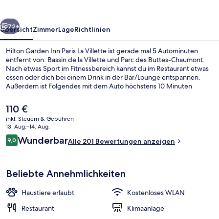
La
Villette
rück
Weiter
72+
Übersicht
Zimmer
Lage
Richtlinien
Hilton Garden Inn Paris La Villette ist gerade mal 5 Autominuten
entfernt von: Bassin de la Villette und Parc des Buttes-Chaumont.
Nach etwas Sport im Fitnessbereich kannst du im Restaurant etwas
essen oder dich bei einem Drink in der Bar/Lounge entspannen.
Außerdem ist Folgendes mit dem Auto höchstens 10 Minuten
entfernt: Stade de France und Canal Saint-Martin. Die Unterkunft ist
nur einen kurzen Fußmarsch von den öffentlichen Verkehrsmitteln
Der
110 €
entfernt: Zur U-Bahn läuft man 3 Minuten (Metrostation Corentin
aktuelle
inkl. Steuern & Gebühren
Cariou) bzw. 6 Minuten (Straßenbahnhaltestelle Canal Saint-Denis).
Preis
13. Aug.–14. Aug.
Lobby
beträgt
Bewertungen
Wunderbar
9,0
Alle 201 Bewertungen anzeigen
110 €.
9,0 von 10.
Beliebte Annehmlichkeiten
Haustiere erlaubt
Kostenloses WLAN
Restaurant
Klimaanlage