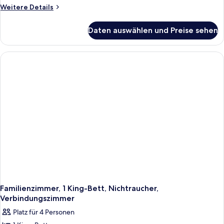
Weitere
Weitere Details
Details
für
Daten auswählen und Preise sehen
Zweibettzimmer,
2 Einzelbetten
Familienzimmer, 1 King-Bett, Nichtraucher,
Verbindungszimmer
Platz für 4 Personen