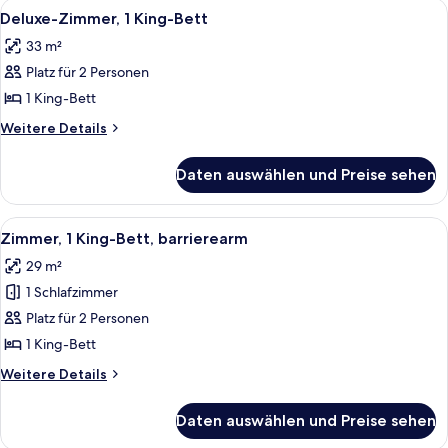
Alle
Ein modernes Hotelzimmer mit Bett, Sc
8
Deluxe-Zimmer, 1 King-Bett
Fotos
33 m²
für
Platz für 2 Personen
Deluxe-
Zimmer,
1 King-Bett
1 King-
Weitere
Weitere Details
Bett
Details
für
anzeigen
Daten auswählen und Preise sehen
Deluxe-
Zimmer,
1 King-
Alle
Ein modernes Hotelzimmer mit Bett, Sc
5
Bett
Zimmer, 1 King-Bett, barrierearm
Fotos
29 m²
für
1 Schlafzimmer
Zimmer,
1 King-
Platz für 2 Personen
Bett,
1 King-Bett
barrierearm
Weitere
Weitere Details
anzeigen
Details
für
Daten auswählen und Preise sehen
Zimmer,
1 King-