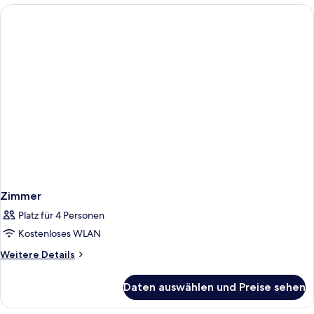
Zimmer
Platz für 4 Personen
Kostenloses WLAN
Weitere
Weitere Details
Details
für
Daten auswählen und Preise sehen
Zimmer