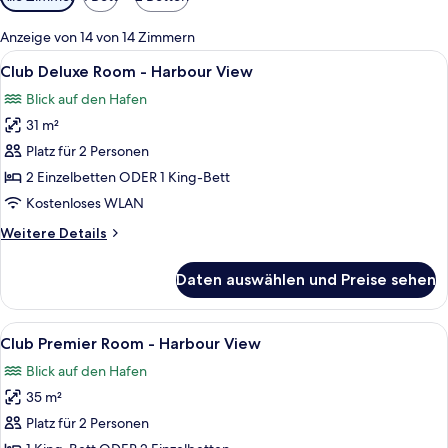
Filter
für
Anzeige von 14 von 14 Zimmern
Zimmer
Alle
Ein Hotelzimmer mit einem großen Bett
10
Club Deluxe Room - Harbour View
Fotos
Blick auf den Hafen
für
31 m²
Club
Deluxe
Platz für 2 Personen
Room
2 Einzelbetten ODER 1 King-Bett
-
Kostenloses WLAN
Harbour
Weitere
Weitere Details
View
Details
anzeigen
für
Daten auswählen und Preise sehen
Club
Deluxe
Room
Alle
Ein Hotelzimmer mit einem Bett, einem
11
-
Club Premier Room - Harbour View
Fotos
Harbour
Blick auf den Hafen
View
für
35 m²
Club
Premier
Platz für 2 Personen
Room