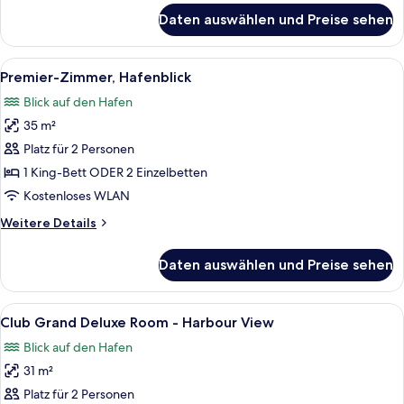
für
Daten auswählen und Preise sehen
Zimmer
Alle
Ein Hotelzimmer mit einem Bett, einem
12
Premier-Zimmer, Hafenblick
Fotos
Blick auf den Hafen
für
35 m²
Premier-
Zimmer,
Platz für 2 Personen
Hafenblick
1 King-Bett ODER 2 Einzelbetten
anzeigen
Kostenloses WLAN
Weitere
Weitere Details
Details
für
Daten auswählen und Preise sehen
Premier-
Zimmer,
Hafenblick
Alle
Ein Hotelzimmer mit einem großen Bett
10
Club Grand Deluxe Room - Harbour View
Fotos
Blick auf den Hafen
für
31 m²
Club
Grand
Platz für 2 Personen