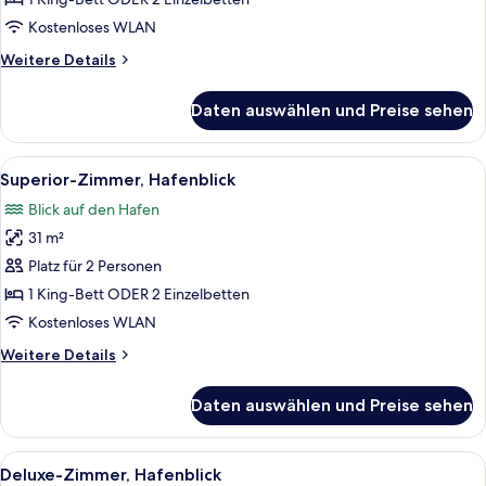
Club
Kostenloses WLAN
Lounge,
Weitere
Weitere Details
Hafenblick
Details
anzeigen
für
Daten auswählen und Preise sehen
Premier-
Suite,
Zutritt
Alle
Ein Hotelzimmer mit Bett, Schreibtisch
12
zur
Superior-Zimmer, Hafenblick
Fotos
Club
Blick auf den Hafen
Lounge,
für
Hafenblick
31 m²
Superior-
Zimmer,
Platz für 2 Personen
Hafenblick
1 King-Bett ODER 2 Einzelbetten
anzeigen
Kostenloses WLAN
Weitere
Weitere Details
Details
für
Daten auswählen und Preise sehen
Superior-
Zimmer,
Hafenblick
Alle
Ein Hotelzimmer mit einem großen Bett
11
Deluxe-Zimmer, Hafenblick