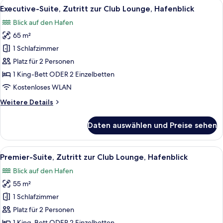
Alle
Ein Hotelzimmer mit einem großen Bet
6
Executive-Suite, Zutritt zur Club Lounge, Hafenblick
Fotos
Blick auf den Hafen
für
65 m²
Executive-
Suite,
1 Schlafzimmer
Zutritt
Platz für 2 Personen
zur
1 King-Bett ODER 2 Einzelbetten
Club
Kostenloses WLAN
Lounge,
Weitere
Weitere Details
Hafenblick
Details
anzeigen
für
Daten auswählen und Preise sehen
Executive-
Suite,
Zutritt
Alle
Ein modernes Hotelzimmer mit Blick au
6
zur
Premier-Suite, Zutritt zur Club Lounge, Hafenblick
Fotos
Club
Blick auf den Hafen
Lounge,
für
Hafenblick
55 m²
Premier-
Suite,
1 Schlafzimmer
Zutritt
Platz für 2 Personen
zur
1 King-Bett ODER 2 Einzelbetten