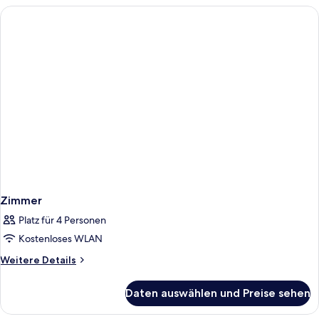
Zimmer
Platz für 4 Personen
Kostenloses WLAN
Weitere
Weitere Details
Details
für
Daten auswählen und Preise sehen
Zimmer