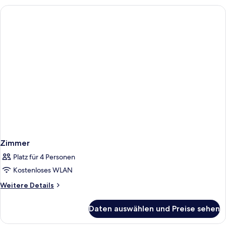
Hafenblick
Zimmer
Platz für 4 Personen
Kostenloses WLAN
Weitere
Weitere Details
Details
für
Daten auswählen und Preise sehen
Zimmer