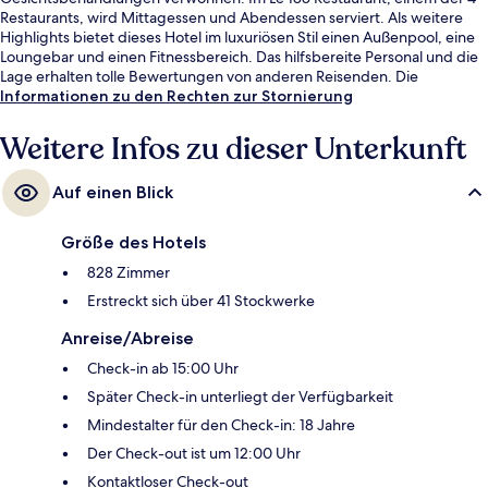
Restaurants, wird Mittagessen und Abendessen serviert. Als weitere
Highlights bietet dieses Hotel im luxuriösen Stil einen Außenpool, eine
Loungebar und einen Fitnessbereich. Das hilfsbereite Personal und die
Lage erhalten tolle Bewertungen von anderen Reisenden. Die
öffentlichen Verkehrsmittel sind nur einen kurzen Fußmarsch entfernt:
Informationen zu den Rechten zur Stornierung
Zur Straßenbahnhaltestelle Fortress Hill sind es 4 Minuten und zur
Straßenbahnhaltestelle Jupiter Street 5 Minuten.
Weitere Infos zu dieser Unterkunft
Auf einen Blick
Größe des Hotels
828 Zimmer
Erstreckt sich über 41 Stockwerke
Anreise/Abreise
Check-in ab 15:00 Uhr
Später Check-in unterliegt der Verfügbarkeit
Mindestalter für den Check-in: 18 Jahre
Der Check-out ist um 12:00 Uhr
Kontaktloser Check-out