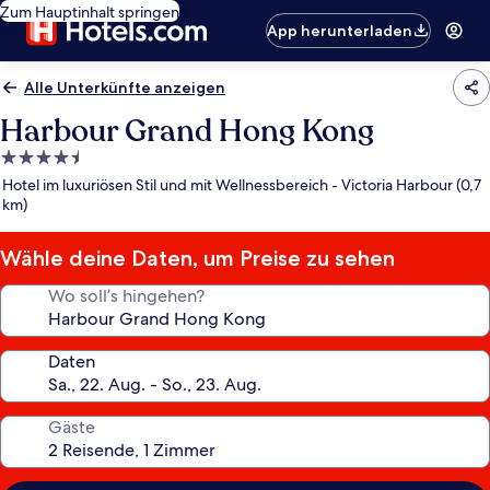
Zum Hauptinhalt springen
App herunterladen
Alle Unterkünfte anzeigen
Harbour Grand Hong Kong
4.5-
Sterne-
Hotel im luxuriösen Stil und mit Wellnessbereich - Victoria Harbour (0,7
Unterkunft
km)
Wähle deine Daten, um Preise zu sehen
Wo soll’s hingehen?
Daten
Gäste