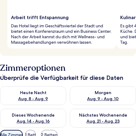
Arbeit trifft Entspannung
Kulina
Das Hotel liegt im Geschäftsviertel der Stadt und
Es gibt 
bietet einen Konferenzraum und ein Business Center.
Küche. D
Nach der Arbeit kannst du dich mit Wellness- und
und biet
Massagebehandlungen verwöhnen lassen.
Tag.
Zimmeroptionen
Überprüfe die Verfügbarkeit für diese Daten
Überprüfe die Verfügbarkeit für heute Nacht, Aug. 8 - Aug. 9.
Überprüfe die Verfügbarkeit f
Heute Nacht
Morgen
Aug. 8 - Aug. 9
Aug. 9 - Aug. 10
Überprüfe die Verfügbarkeit für dieses Wochenende, Aug. 14 -
Überprüfe die Verfügbarkeit f
Dieses Wochenende
Nächstes Wochenende
Aug. 14 - Aug. 16
Aug. 21 - Aug. 23
Verfügbare
Alle Zimmer
1 Bett
2 Betten