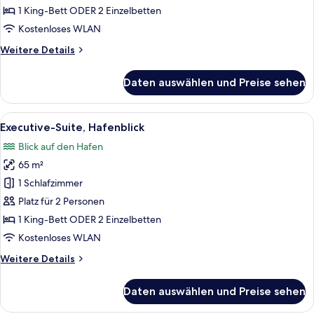
Deluxe
1 King-Bett ODER 2 Einzelbetten
Room
Kostenloses WLAN
-
Weitere
Weitere Details
Harbour
Details
View
für
Daten auswählen und Preise sehen
Club
anzeigen
Grand
Deluxe
Alle
Ein Hotelzimmer mit Essbereich, eine
6
Room
Executive-Suite, Hafenblick
Fotos
-
Blick auf den Hafen
Harbour
für
View
65 m²
Executive-
Suite,
1 Schlafzimmer
Hafenblick
Platz für 2 Personen
anzeigen
1 King-Bett ODER 2 Einzelbetten
Kostenloses WLAN
Weitere
Weitere Details
Details
für
Daten auswählen und Preise sehen
Executive-
Suite,