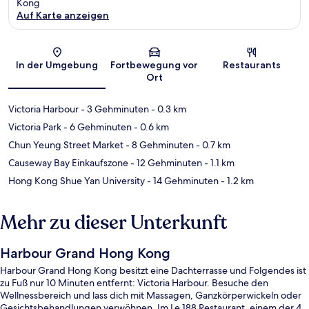
Kong
Auf Karte anzeigen
Karte
In der Umgebung
Fortbewegung vor
Restaurants
Ort
Victoria Harbour
- 3 Gehminuten
- 0.3 km
Victoria Park
- 6 Gehminuten
- 0.6 km
Chun Yeung Street Market
- 8 Gehminuten
- 0.7 km
Causeway Bay Einkaufszone
- 12 Gehminuten
- 1.1 km
Hong Kong Shue Yan University
- 14 Gehminuten
- 1.2 km
Mehr zu dieser Unterkunft
Harbour Grand Hong Kong
Harbour Grand Hong Kong besitzt eine Dachterrasse und Folgendes ist
zu Fuß nur 10 Minuten entfernt: Victoria Harbour. Besuche den
Wellnessbereich und lass dich mit Massagen, Ganzkörperwickeln oder
Gesichtsbehandlungen verwöhnen. Im Le 188 Restaurant, einem der 4