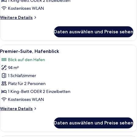
1 King-Bett ODER 2 Einzelbetten
-
Kostenloses WLAN
Harbour
Weitere
Weitere Details
View
Details
anzeigen
für
Daten auswählen und Preise sehen
Club
Premier
Room
Alle
Ein modernes Hotelzimmer mit Blick au
6
-
Premier-Suite, Hafenblick
Fotos
Harbour
Blick auf den Hafen
View
für
94 m²
Premier-
Suite,
1 Schlafzimmer
Hafenblick
Platz für 2 Personen
anzeigen
1 King-Bett ODER 2 Einzelbetten
Kostenloses WLAN
Weitere
Weitere Details
Details
für
Daten auswählen und Preise sehen
Premier-
Suite,
Hafenblick