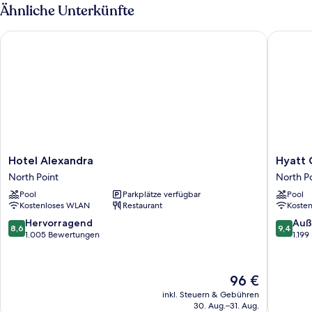
Ähnliche Unterkünfte
Hotel Alexandra
Hyatt Ce
Hotel
Hyatt
Hotel Alexandra
Hyatt 
Alexandra
Centric
North Point
North P
North
Victoria
Pool
Parkplätze verfügbar
Pool
Point
Harbour
Kostenloses WLAN
Restaurant
Koste
Hong
Kong
8.6
9.4
Hervorragend
Auß
8,6
9,4
North
von
von
1.005 Bewertungen
1.19
Point
10,
10,
Hervorragend,
Außerge
1.005
1.199
Der
96 €
Bewertungen
Bewert
Preis
inkl. Steuern & Gebühren
beträgt
30. Aug.–31. Aug.