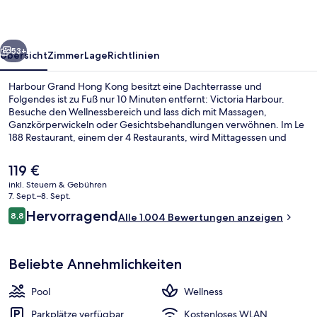
rück
Weiter
53+
Übersicht
Zimmer
Lage
Richtlinien
Harbour Grand Hong Kong besitzt eine Dachterrasse und
Folgendes ist zu Fuß nur 10 Minuten entfernt: Victoria Harbour.
Besuche den Wellnessbereich und lass dich mit Massagen,
Ganzkörperwickeln oder Gesichtsbehandlungen verwöhnen. Im Le
188 Restaurant, einem der 4 Restaurants, wird Mittagessen und
Abendessen serviert. Als weitere Highlights bietet dieses Hotel im
luxuriösen Stil einen Außenpool, eine Loungebar und einen
Der
119 €
Fitnessbereich. Das hilfsbereite Personal und die Lage erhalten tolle
aktuelle
inkl. Steuern & Gebühren
Bewertungen von anderen Reisenden. Die öffentlichen
Preis
7. Sept.–8. Sept.
Verkehrsmittel sind nur einen kurzen Fußmarsch entfernt: Zur
Außenpool
beträgt
Bewertungen
Straßenbahnhaltestelle Fortress Hill sind es 4 Minuten und zur
Hervorragend
8,8
Alle 1.004 Bewertungen anzeigen
119 €.
8,8 von 10.
Straßenbahnhaltestelle Jupiter Street 5 Minuten.
Beliebte Annehmlichkeiten
Pool
Wellness
Parkplätze verfügbar
Kostenloses WLAN