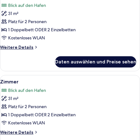
Fotos
Blick auf den Hafen
für
31 m²
Deluxe-
Zimmer,
Platz für 2 Personen
Hafenblick
1 Doppelbett ODER 2 Einzelbetten
anzeigen
Kostenloses WLAN
Weitere
Weitere Details
Details
für
Daten auswählen und Preise sehen
Deluxe-
Zimmer,
Hafenblick
Alle
Ein Hotelzimmer mit einem großen Bett
11
Zimmer
Fotos
Blick auf den Hafen
für
31 m²
Zimmer
anzeigen
Platz für 2 Personen
1 Doppelbett ODER 2 Einzelbetten
Kostenloses WLAN
Weitere
Weitere Details
Details