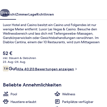
rück
Weiter
74+
Übersicht
Zimmer
Lage
Richtlinien
Luxor Hotel and Casino besitzt ein Casino und Folgendes ist nur
wenige Meter entfernt: Luxor Las Vegas & Casino. Besuche den
Wellnessbereich und lass dich mit Tiefengewebe-Massagen,
Ganzkörperwickeln oder Gesichtsbehandlungen verwöhnen. Im
Diablos Cantina, einem der 10 Restaurants, wird zum Mittagessen
und Abendessen mexikanische Küche serviert. Weitere Highlights
sind 4 Bars/Lounges, eine Poolbar und ein Fitnessbereich (rund um
Der
52 €
die Uhr geöffnet). Andere Reisende lieben die bequemen Betten
aktuelle
inkl. Steuern & Gebühren
und das hilfsbereite Personal.
Preis
23. Aug.–24. Aug.
Außenpool (je nach Saison geöffnet),
beträgt
Bewertungen
Gut
7,8
Alle 40.213 Bewertungen anzeigen
52 €.
7,8 von 10.
Beliebte Annehmlichkeiten
Pool
Wellness
Haustiere erlaubt
Parkplätze verfügbar