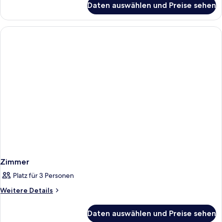
Daten auswählen und Preise sehen
Zimmer
Zimmer
Platz für 3 Personen
Weitere
Weitere Details
Details
für
Daten auswählen und Preise sehen
Zimmer