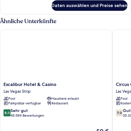
für
Daten auswählen und Preise sehen
Zimmer
Ähnliche Unterkünfte
Excalibur Hotel & Casino
Circus C
Excalibur
Circus
Excalibur Hotel & Casino
Circus
Hotel
Circus
Las Vegas Strip
Las Vega
&
Hotel,
Pool
Haustiere erlaubt
Pool
Casino
Casino
Parkplätze verfügbar
Restaurant
Kosten
Las
&
Vegas
Theme
8.0
7.0
Sehr gut
Gut
8,0
7,0
Strip
Park
von
von
45.589 Bewertungen
35.3
Las
10,
10,
Vegas
Sehr
Gut,
Der
Strip