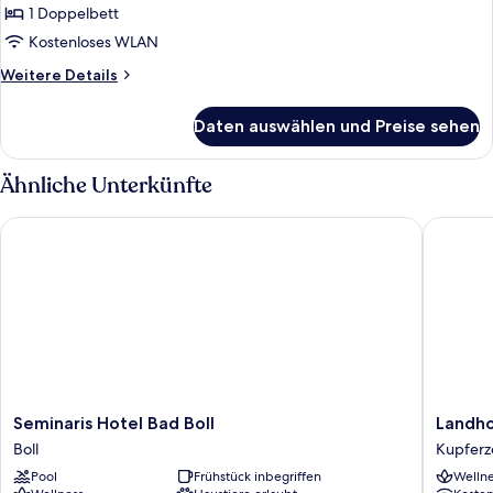
1 Doppelbett
Kostenloses WLAN
Weitere
Weitere Details
Details
für
Daten auswählen und Preise sehen
Doppelzimmer,
Gartenblick
Ähnliche Unterkünfte
Seminaris Hotel Bad Boll
Landhote
Seminaris
Landhot
Seminaris Hotel Bad Boll
Landho
Hotel
Beck
Boll
Kupferze
Bad
Kupferze
Pool
Frühstück inbegriffen
Wellne
Boll