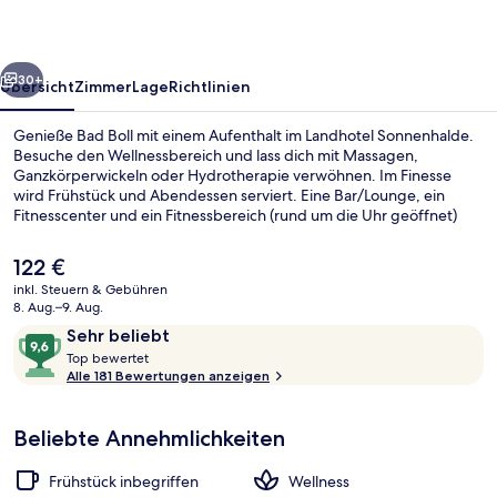
rück
Weiter
30+
Übersicht
Zimmer
Lage
Richtlinien
Genieße Bad Boll mit einem Aufenthalt im Landhotel Sonnenhalde.
Besuche den Wellnessbereich und lass dich mit Massagen,
Ganzkörperwickeln oder Hydrotherapie verwöhnen. Im Finesse
wird Frühstück und Abendessen serviert. Eine Bar/Lounge, ein
Fitnesscenter und ein Fitnessbereich (rund um die Uhr geöffnet)
sind weitere Highlights.
Der
122 €
aktuelle
inkl. Steuern & Gebühren
Preis
8. Aug.–9. Aug.
Unterkunftsgelände
beträgt
Bewertungen
9,6
Sehr beliebt
122 €.
T
von
Top bewertet
o
Alle 181 Bewertungen anzeigen
10,
p
Sehr
beliebt
Beliebte Annehmlichkeiten
b
e
w
Frühstück inbegriffen
Wellness
e