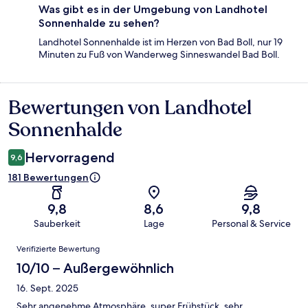
Was gibt es in der Umgebung von Landhotel
Sonnenhalde zu sehen?
Landhotel Sonnenhalde ist im Herzen von Bad Boll, nur 19
Minuten zu Fuß von Wanderweg Sinneswandel Bad Boll.
Bewertungen von Landhotel
Bewertungen
Sonnenhalde
Hervorragend
9,6
181 Bewertungen
9,8
8,6
9,8
Sauberkeit
Lage
Personal & Service
Bewertungen
Verifizierte Bewertung
10/10 – Außergewöhnlich
16. Sept. 2025
Sehr angenehme Atmosphäre, super Frühstück, sehr