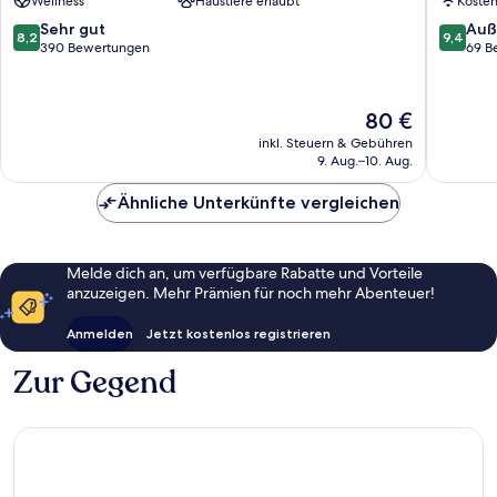
Wellness
Haustiere erlaubt
Koste
Boll
8.2
9.4
Sehr gut
Auß
8,2
9,4
von
von
390 Bewertungen
69 B
10,
10,
Sehr
Außerge
gut,
69
Der
80 €
390
Bewert
Preis
inkl. Steuern & Gebühren
Bewertungen
beträgt
9. Aug.–10. Aug.
80 €
Ähnliche Unterkünfte vergleichen
Melde dich an, um verfügbare Rabatte und Vorteile
anzuzeigen. Mehr Prämien für noch mehr Abenteuer!
Anmelden
Jetzt kostenlos registrieren
Zur Gegend