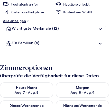
r
Flughafentransfer
Haustiere erlaubt
t
Kostenlose Parkplätze
Kostenloses WLAN
e
t
Alle anzeigen
Wichtigste Merkmale
(12)
Für Familien
(6)
Zimmeroptionen
Überprüfe die Verfügbarkeit für diese Daten
Überprüfe die Verfügbarkeit für heute Nacht, Aug. 7 - Aug. 8.
Überprüfe die Verfügbarkeit f
Heute Nacht
Morgen
Aug. 7 - Aug. 8
Aug. 8 - Aug. 9
Überprüfe die Verfügbarkeit für dieses Wochenende, Aug. 7 - 
Überprüfe die Verfügbarkeit f
Dieses Wochenende
Nächstes Wochenende