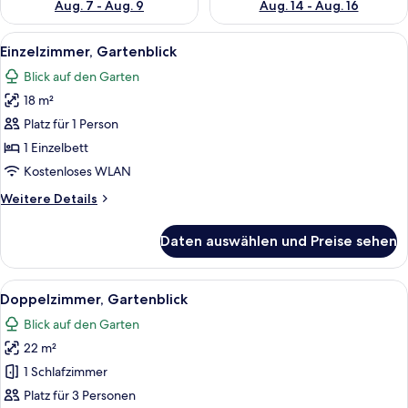
Aug. 7 - Aug. 9
Aug. 14 - Aug. 16
Alle
Ein Hotelzimmer mit einem großen Bett
5
Einzelzimmer, Gartenblick
Fotos
Blick auf den Garten
für
18 m²
Einzelzimmer,
Gartenblick
Platz für 1 Person
anzeigen
1 Einzelbett
Kostenloses WLAN
Weitere
Weitere Details
Details
für
Daten auswählen und Preise sehen
Einzelzimmer,
Gartenblick
Alle
Ein Doppelbett mit weißen und braun
5
Doppelzimmer, Gartenblick
Fotos
Blick auf den Garten
für
22 m²
Doppelzimmer,
Gartenblick
1 Schlafzimmer
anzeigen
Platz für 3 Personen