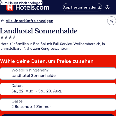
Zum Hauptinhalt springen
App herunterladen
Alle Unterkünfte anzeigen
Landhotel Sonnenhalde
3.5-
Sterne-
Hotel für Familien in Bad Boll mit Full-Service-Wellnessbereich, in
Unterkunft
unmittelbarer Nähe zum Kongresszentrum
Wähle deine Daten, um Preise zu sehen
Wo soll’s hingehen?
Daten
Gäste